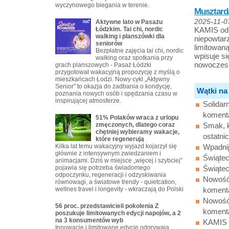
wyczynowego biegania w terenie.
Musztard
2025-11-0
Aktywne lato w Pasażu
Łódzkim. Tai chi, nordic
KAMIS od 
walking i planszówki dla
niepowtar
seniorów
limitowaną
Bezpłatne zajęcia tai chi, nordic
wpisuje si
walking oraz spotkania przy
nowoczesn
grach planszowych - Pasaż Łódzki
przygotował wakacyjną propozycję z myślą o
mieszkańcach Łodzi. Nowy cykl „Aktywny
Senior" to okazja do zadbania o kondycję,
Wątki na
poznania nowych osób i spędzania czasu w
inspirującej atmosferze.
Solidar
koment
51% Polaków wraca z urlopu
zmęczonych, dlatego coraz
Smak, k
chętniej wybieramy wakacje,
ostatnic
które regenerują
Kilka lat temu wakacyjny wyjazd kojarzył się
Wpadnij
głównie z intensywnym zwiedzaniem i
Świąte
animacjami. Dziś w miejsce „więcej i szybciej"
pojawia się potrzeba świadomego
Świąte
odpoczynku, regeneracji i odzyskiwania
Nowość
równowagi, a światowe trendy - quietcation,
wellnes travel i longevity - wkraczają do Polski
koment
Nowość
56 proc. przedstawicieli pokolenia Z
koment
poszukuje limitowanych edycji napojów, a 2
na 3 konsumentów wyb
KAMIS 
Innowacje i limitowane edycje odgrywają