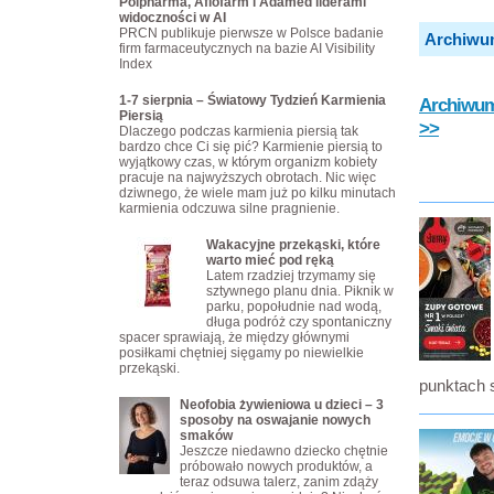
Polpharma, Aflofarm i Adamed liderami
widoczności w AI
PRCN publikuje pierwsze w Polsce badanie
Archiwu
firm farmaceutycznych na bazie AI Visibility
Index
1-7 sierpnia – Światowy Tydzień Karmienia
Archiwum 
Piersią
>>
Dlaczego podczas karmienia piersią tak
bardzo chce Ci się pić? Karmienie piersią to
wyjątkowy czas, w którym organizm kobiety
pracuje na najwyższych obrotach. Nic więc
dziwnego, że wiele mam już po kilku minutach
karmienia odczuwa silne pragnienie.
Wakacyjne przekąski, które
warto mieć pod ręką
Latem rzadziej trzymamy się
sztywnego planu dnia. Piknik w
parku, popołudnie nad wodą,
długa podróż czy spontaniczny
spacer sprawiają, że między głównymi
posiłkami chętniej sięgamy po niewielkie
przekąski.
punktach 
Neofobia żywieniowa u dzieci – 3
sposoby na oswajanie nowych
smaków
Jeszcze niedawno dziecko chętnie
próbowało nowych produktów, a
teraz odsuwa talerz, zanim zdąży