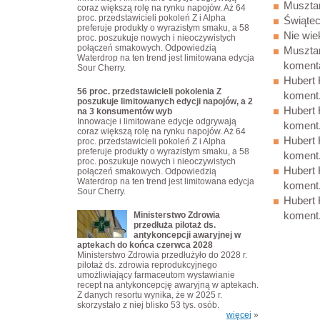
Muszta
coraz większą rolę na rynku napojów. Aż 64
proc. przedstawicieli pokoleń Z i Alpha
Świąte
preferuje produkty o wyrazistym smaku, a 58
Nie wie
proc. poszukuje nowych i nieoczywistych
połączeń smakowych. Odpowiedzią
Musztar
Waterdrop na ten trend jest limitowana edycja
koment
Sour Cherry.
Hubert 
56 proc. przedstawicieli pokolenia Z
koment.
poszukuje limitowanych edycji napojów, a 2
Hubert 
na 3 konsumentów wyb
Innowacje i limitowane edycje odgrywają
koment.
coraz większą rolę na rynku napojów. Aż 64
Hubert 
proc. przedstawicieli pokoleń Z i Alpha
preferuje produkty o wyrazistym smaku, a 58
koment.
proc. poszukuje nowych i nieoczywistych
Hubert 
połączeń smakowych. Odpowiedzią
Waterdrop na ten trend jest limitowana edycja
koment.
Sour Cherry.
Hubert 
koment.
Ministerstwo Zdrowia
przedłuża pilotaż ds.
antykoncepcji awaryjnej w
aptekach do końca czerwca 2028
Ministerstwo Zdrowia przedłużyło do 2028 r.
pilotaż ds. zdrowia reprodukcyjnego
umożliwiający farmaceutom wystawianie
recept na antykoncepcję awaryjną w aptekach.
Z danych resortu wynika, że w 2025 r.
skorzystało z niej blisko 53 tys. osób.
więcej
»