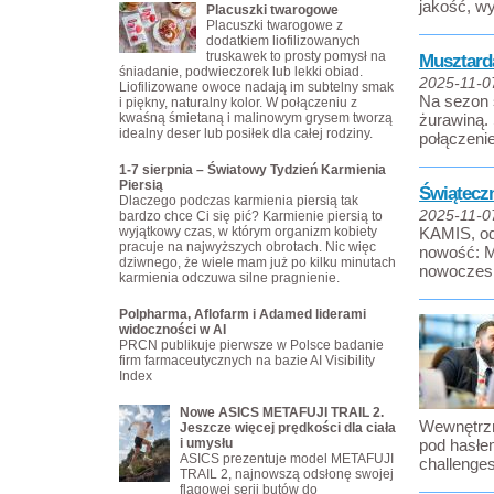
jakość, wy
Placuszki twarogowe
Placuszki twarogowe z
dodatkiem liofilizowanych
truskawek to prosty pomysł na
Musztard
śniadanie, podwieczorek lub lekki obiad.
2025-11-0
Liofilizowane owoce nadają im subtelny smak
Na sezon 
i piękny, naturalny kolor. W połączeniu z
kwaśną śmietaną i malinowym grysem tworzą
żurawiną.
idealny deser lub posiłek dla całej rodziny.
połączeni
1-7 sierpnia – Światowy Tydzień Karmienia
Piersią
Świątecz
Dlaczego podczas karmienia piersią tak
2025-11-0
bardzo chce Ci się pić? Karmienie piersią to
wyjątkowy czas, w którym organizm kobiety
KAMIS, od
pracuje na najwyższych obrotach. Nic więc
nowość: Mu
dziwnego, że wiele mam już po kilku minutach
nowoczesno
karmienia odczuwa silne pragnienie.
Polpharma, Aflofarm i Adamed liderami
widoczności w AI
PRCN publikuje pierwsze w Polsce badanie
firm farmaceutycznych na bazie AI Visibility
Index
Nowe ASICS METAFUJI TRAIL 2.
Wewnętrzn
Jeszcze więcej prędkości dla ciała
i umysłu
pod hasłem
ASICS prezentuje model METAFUJI
challenges
TRAIL 2, najnowszą odsłonę swojej
flagowej serii butów do