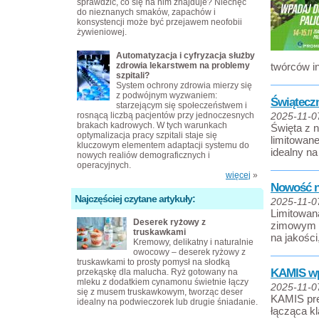
sprawdzić, co się na nim znajduje? Niechęć
do nieznanych smaków, zapachów i
konsystencji może być przejawem neofobii
żywieniowej.
Automatyzacja i cyfryzacja służby
zdrowia lekarstwem na problemy
twórców i
szpitali?
System ochrony zdrowia mierzy się
z podwójnym wyzwaniem:
Świątecz
starzejącym się społeczeństwem i
rosnącą liczbą pacjentów przy jednoczesnych
2025-11-0
brakach kadrowych. W tych warunkach
Święta z 
optymalizacja pracy szpitali staje się
limitowane
kluczowym elementem adaptacji systemu do
idealny na
nowych realiów demograficznych i
operacyjnych.
więcej
»
Nowość n
Najczęściej czytane artykuły:
2025-11-0
Limitowan
Deserek ryżowy z
zimowym k
truskawkami
na jakości,
Kremowy, delikatny i naturalnie
owocowy – deserek ryżowy z
truskawkami to prosty pomysł na słodką
KAMIS wp
przekąskę dla malucha. Ryż gotowany na
mleku z dodatkiem cynamonu świetnie łączy
2025-11-0
się z musem truskawkowym, tworząc deser
KAMIS pre
idealny na podwieczorek lub drugie śniadanie.
łącząca k