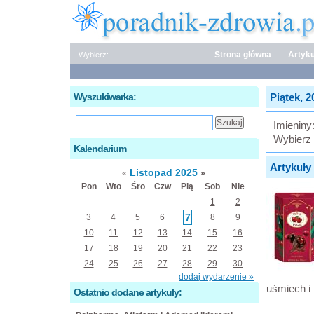
Strona główna
Artyku
Wybierz:
Wyszukiwarka:
Piątek, 2
Imieniny
Wybierz 
Kalendarium
Artykuły 
Listopad 2025
«
»
Pon
Wto
Śro
Czw
Pią
Sob
Nie
1
2
7
3
4
5
6
8
9
10
11
12
13
14
15
16
17
18
19
20
21
22
23
24
25
26
27
28
29
30
dodaj wydarzenie »
uśmiech i
Ostatnio dodane artykuły: