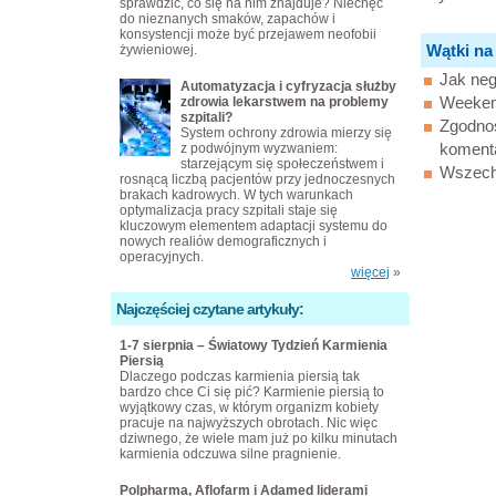
sprawdzić, co się na nim znajduje? Niechęć
do nieznanych smaków, zapachów i
konsystencji może być przejawem neofobii
Wątki na
żywieniowej.
Jak neg
Automatyzacja i cyfryzacja służby
Weekend
zdrowia lekarstwem na problemy
szpitali?
Zgodnoś
System ochrony zdrowia mierzy się
koment
z podwójnym wyzwaniem:
starzejącym się społeczeństwem i
Wszechs
rosnącą liczbą pacjentów przy jednoczesnych
brakach kadrowych. W tych warunkach
optymalizacja pracy szpitali staje się
kluczowym elementem adaptacji systemu do
nowych realiów demograficznych i
operacyjnych.
więcej
»
Najczęściej czytane artykuły:
1-7 sierpnia – Światowy Tydzień Karmienia
Piersią
Dlaczego podczas karmienia piersią tak
bardzo chce Ci się pić? Karmienie piersią to
wyjątkowy czas, w którym organizm kobiety
pracuje na najwyższych obrotach. Nic więc
dziwnego, że wiele mam już po kilku minutach
karmienia odczuwa silne pragnienie.
Polpharma, Aflofarm i Adamed liderami