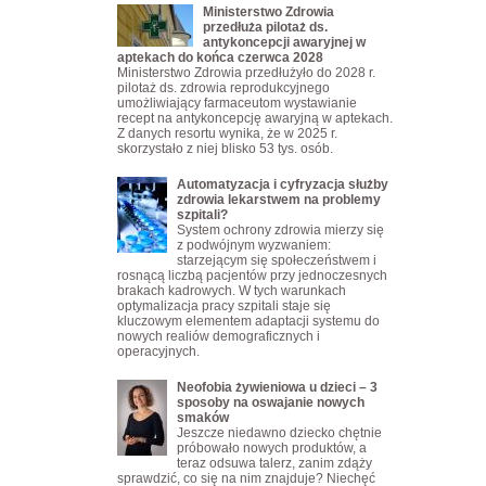
Ministerstwo Zdrowia
przedłuża pilotaż ds.
antykoncepcji awaryjnej w
aptekach do końca czerwca 2028
Ministerstwo Zdrowia przedłużyło do 2028 r.
pilotaż ds. zdrowia reprodukcyjnego
umożliwiający farmaceutom wystawianie
recept na antykoncepcję awaryjną w aptekach.
Z danych resortu wynika, że w 2025 r.
skorzystało z niej blisko 53 tys. osób.
Automatyzacja i cyfryzacja służby
zdrowia lekarstwem na problemy
szpitali?
System ochrony zdrowia mierzy się
z podwójnym wyzwaniem:
starzejącym się społeczeństwem i
rosnącą liczbą pacjentów przy jednoczesnych
brakach kadrowych. W tych warunkach
optymalizacja pracy szpitali staje się
kluczowym elementem adaptacji systemu do
nowych realiów demograficznych i
operacyjnych.
Neofobia żywieniowa u dzieci – 3
sposoby na oswajanie nowych
smaków
Jeszcze niedawno dziecko chętnie
próbowało nowych produktów, a
teraz odsuwa talerz, zanim zdąży
sprawdzić, co się na nim znajduje? Niechęć