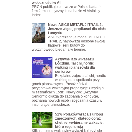
widoczności w AI
PRCN publikuje pierwsze w Polsce badanie
firm farmaceutycznych na bazie AI Visibility
Index
Nowe ASICS METAFUJI TRAIL 2.
Jeszcze więcej prędkości dla ciała
i umysłu
ASICS prezentuje model METAFUJI
TRAIL 2, najnowszą odsłonę swojej
flagowej serii butów do
wyczynowego biegania w terenie.
Aktywne lato w Pasażu
Łódzkim. Tai chi, nordic
walking i planszówki dla
seniorów
Bezpłatne zajęcia tai chi, nordic
walking oraz spotkania przy
grach planszowych - Pasaż Łódzki
przygotował wakacyjną propozycję z myślą o
mieszkańcach Łodzi. Nowy cykl „Aktywny
Senior" to okazja do zadbania o kondycję,
poznania nowych osób i spędzania czasu w
inspirującej atmosferze.
51% Polaków wraca z urlopu
zmęczonych, dlatego coraz
chętniej wybieramy wakacje,
które regenerują
Kilka lat temu wakacyjny wyjazd kojarzył się