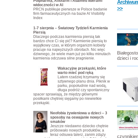
Polpharma, Aflofarm i Adamed liderami
Archiwum 
widoczności w AI
>>
PRCN publikuje pierwsze w Polsce badanie
firm farmaceutycznych na bazie AI Visibility
Index
1-7 sierpnia – Światowy Tydzień Karmienia
Piersią
Dlaczego podczas karmienia piersią tak
bardzo chce Ci się pić? Karmienie piersią to
wyjątkowy czas, w którym organizm kobiety
pracuje na najwyższych obrotach. Nic więc
Białegosto
dziwnego, że wiele mam już po kilku minutach
dzieci i r
karmienia odczuwa silne pragnienie.
Wakacyjne przekąski, które
warto mieć pod ręką
Latem rzadziej trzymamy się
sztywnego planu dnia. Piknik w
parku, popołudnie nad wodą,
długa podróż czy spontaniczny
spacer sprawiają, że między głównymi
posiłkami chętniej sięgamy po niewielkie
przekąski.
Neofobia żywieniowa u dzieci – 3
sposoby na oswajanie nowych
smaków
Jeszcze niedawno dziecko chętnie
próbowało nowych produktów, a
teraz odsuwa talerz, zanim zdąży
czynnikie