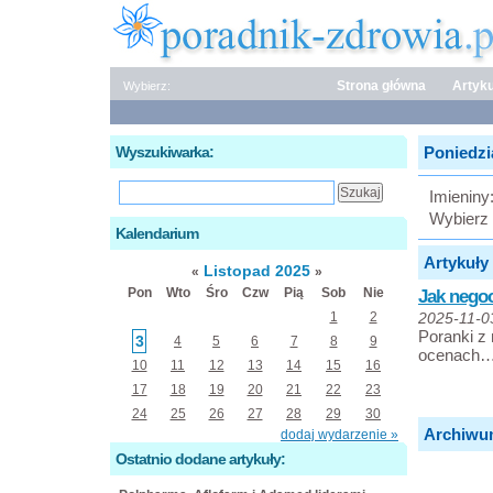
Strona główna
Artyku
Wybierz:
Wyszukiwarka:
Poniedzia
Imieniny
Wybierz 
Kalendarium
Artykuły 
Listopad 2025
«
»
Pon
Wto
Śro
Czw
Pią
Sob
Nie
Jak nego
1
2
2025-11-0
Poranki z
3
4
5
6
7
8
9
ocenach…
10
11
12
13
14
15
16
17
18
19
20
21
22
23
24
25
26
27
28
29
30
Archiwu
dodaj wydarzenie »
Ostatnio dodane artykuły: