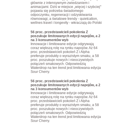
głównie z intensywnym zwiedzaniem i
animacjami. Dziś w miejsce „więcej i szybciej"
pojawia się potrzeba świadomego
odpoczynku, regeneracji i odzyskiwania
równowagi, a światowe trendy - quietcation,
wellnes travel i longevity - wkraczają do Polski
56 proc. przedstawicieli pokolenia Z
poszukuje limitowanych edycji napojów, a 2
na 3 konsumentów wyb
Innowacje i limitowane edycje odgrywają
coraz większą rolę na rynku napojów. Aż 64
proc. przedstawicieli pokoleń Z i Alpha
preferuje produkty o wyrazistym smaku, a 58
proc. poszukuje nowych i nieoczywistych
połączeń smakowych. Odpowiedzią
Waterdrop na ten trend jest limitowana edycja
Sour Cherry.
56 proc. przedstawicieli pokolenia Z
poszukuje limitowanych edycji napojów, a 2
na 3 konsumentów wyb
Innowacje i limitowane edycje odgrywają
coraz większą rolę na rynku napojów. Aż 64
proc. przedstawicieli pokoleń Z i Alpha
preferuje produkty o wyrazistym smaku, a 58
proc. poszukuje nowych i nieoczywistych
połączeń smakowych. Odpowiedzią
Waterdrop na ten trend jest limitowana edycja
Sour Cherry.