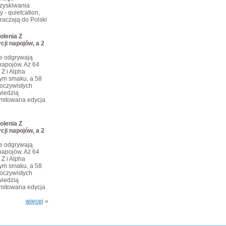
dzyskiwania
 - quietcation,
kraczają do Polski
olenia Z
cji napojów, a 2
je odgrywają
napojów. Aż 64
 Z i Alpha
tym smaku, a 58
eoczywistych
iedzią
limitowana edycja
olenia Z
cji napojów, a 2
je odgrywają
napojów. Aż 64
 Z i Alpha
tym smaku, a 58
eoczywistych
iedzią
limitowana edycja
więcej
»