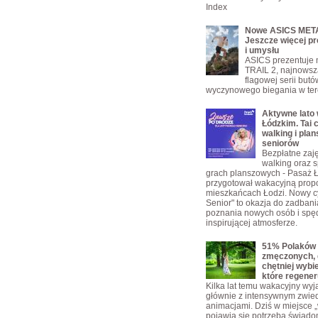
Index
Nowe ASICS META
Jeszcze więcej pr
i umysłu
ASICS prezentuje
TRAIL 2, najnowsz
flagowej serii but
wyczynowego biegania w ter
Aktywne lato
Łódzkim. Tai c
walking i plan
seniorów
Bezpłatne zajęc
walking oraz s
grach planszowych - Pasaż 
przygotował wakacyjną propo
mieszkańcach Łodzi. Nowy c
Senior" to okazja do zadbani
poznania nowych osób i spę
inspirującej atmosferze.
51% Polaków 
zmęczonych, 
chętniej wybi
które regener
Kilka lat temu wakacyjny wyja
głównie z intensywnym zwie
animacjami. Dziś w miejsce „w
pojawia się potrzeba świad