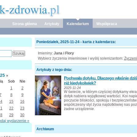
Strona główna
Artykuły
Kalendarium
Współpraca
Poniedziałek, 2025-11-24 - karta z kalendarza:
Imieniny:
Jana i Flory
Wybierz życzenia imieninowe i wyślij solenizantom:
Życzeni
Artykuły z tego dnia:
025
»
Pochwała dotyku. Dlaczego właśnie dziś
ią
Sob
Nie
niż kiedykolwiek?
1
2
2025-11-24
W świecie, w którym częściej dotykamy ekra
7
8
9
dotyk nabiera wyjątkowej wartości. Koi napi
poczucie bliskości, spokoju i bezpieczeńst
14
15
16
współczesny styl życia najdotkliwiej nas po
21
22
23
żadne urządzenie.
28
29
30
odaj wydarzenie »
Archiwum