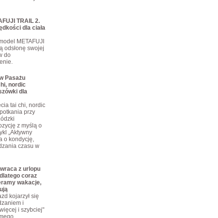
FUJI TRAIL 2.
ędkości dla ciała
 model METAFUJI
ą odsłonę swojej
ów do
enie.
 w Pasażu
hi, nordic
szówki dla
ia tai chi, nordic
potkania przy
Łódzki
zycję z myślą o
ykl „Aktywny
a o kondycję,
dzania czasu w
wraca z urlopu
dlatego coraz
eramy wakacje,
ują
zd kojarzył się
dzaniem i
ięcej i szybciej"
omego