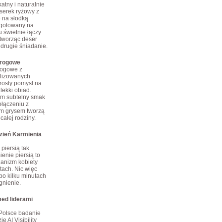
atny i naturalnie
erek ryżowy z
ł na słodką
 gotowany na
 świetnie łączy
tworząc deser
 drugie śniadanie.
arogowe
rogowe z
ilizowanych
rosty pomysł na
lekki obiad.
im subtelny smak
połączeniu z
m grysem tworzą
całej rodziny.
dzień Karmienia
piersią tak
enie piersią to
ganizm kobiety
tach. Nic więc
po kilku minutach
gnienie.
ed liderami
Polsce badanie
e AI Visibility