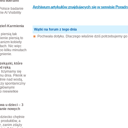
ed liderami
Archiwum artykułów znajdujących się w serwisie Poradni
Polsce badanie
e AI Visibility
dzień Karmienia
Wątki na forum z tego dnia
piersią tak
Pochwała dotyku. Dlaczego właśnie dziś potrzebujemy go b
enie piersią to
ganizm kobiety
tach. Nic więc
po kilku minutach
gnienie.
ekąski, które
od ręką
j trzymamy się
nu dnia. Piknik w
dnie nad wodą,
czy spontaniczny
 głównymi
o niewielkie
wa u dzieci – 3
anie nowych
dziecko chętnie
produktów, a
z, zanim zdąży