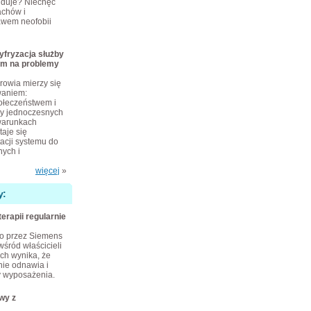
ajduje? Niechęć
achów i
awem neofobii
yfryzacja służby
em na problemy
rowia mierzy się
waniem:
połeczeństwem i
zy jednoczesnych
warunkach
taje się
cji systemu do
ych i
więcej
»
y:
terapii regularnie
o przez Siemens
wśród właścicieli
ch wynika, że
nie odnawia i
 wyposażenia.
wy z