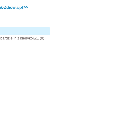
k-Zdrowia.pl >>
ardziej niż kiedykolw...
(0)