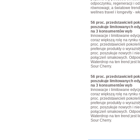
odpoczynku, regeneracji i o
równowagi, a światowe trendy
wellnes travel i longevity - w
56 proc. przedstawicieli pok
poszukuje limitowanych edy
na 3 konsumentów wyb
Innowacje i limitowane edyc
coraz większą rolę na rynku 
proc. przedstawicieli pokoleń
preferuje produkty o wyrazis
proc. poszukuje nowych i ni
połączeń smakowych. Odpow
Waterdrop na ten trend jest 
Sour Cherry.
56 proc. przedstawicieli pok
poszukuje limitowanych edy
na 3 konsumentów wyb
Innowacje i limitowane edyc
coraz większą rolę na rynku 
proc. przedstawicieli pokoleń
preferuje produkty o wyrazis
proc. poszukuje nowych i ni
połączeń smakowych. Odpow
Waterdrop na ten trend jest 
Sour Cherry.