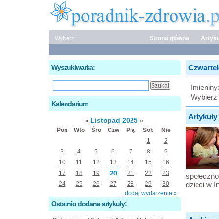
Strona główna
Artyku
Wybierz:
Wyszukiwarka:
Czwartek,
Imieniny
Wybierz 
Kalendarium
Artykuły 
Listopad 2025
«
»
Pon
Wto
Śro
Czw
Pią
Sob
Nie
1
2
3
4
5
6
7
8
9
10
11
12
13
14
15
16
20
17
18
19
21
22
23
społeczno
24
25
26
27
28
29
30
dzieci w I
dodaj wydarzenie »
Ostatnio dodane artykuły: