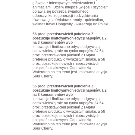
głównie z intensywnym zwiedzaniem i
animacjami. Dziś w miejsce „więcej i szybciej"
pojawia się potrzeba świadomego
odpoczynku, regeneracji i odzyskiwania
równowagi, a światowe trendy - quietcation,
wellnes travel i longevity - wkraczają do Polski
56 proc. przedstawicieli pokolenia Z
poszukuje limitowanych edycji napojów, a 2
na 3 konsumentów wyb
Innowacje i limitowane edycje odgrywają
coraz większą rolę na rynku napojów. Aż 64
proc. przedstawicieli pokoleń Z i Alpha
preferuje produkty o wyrazistym smaku, a 58
proc. poszukuje nowych i nieoczywistych
połączeń smakowych. Odpowiedzią
Waterdrop na ten trend jest limitowana edycja
Sour Cherry.
56 proc. przedstawicieli pokolenia Z
poszukuje limitowanych edycji napojów, a 2
na 3 konsumentów wyb
Innowacje i limitowane edycje odgrywają
coraz większą rolę na rynku napojów. Aż 64
proc. przedstawicieli pokoleń Z i Alpha
preferuje produkty o wyrazistym smaku, a 58
proc. poszukuje nowych i nieoczywistych
połączeń smakowych. Odpowiedzią
Waterdrop na ten trend jest limitowana edycja
Sour Cherry.