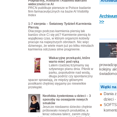
Archiwu
Polpharma, Aflofarm i Adamed liderami
widoczności w AI
PRCN publikuje pierwsze w Polsce badanie
firm farmaceutycznych na bazie AI Visibility
Index
Archiwum 
>>
1-7 sierpnia – Światowy Tydzień Karmienia
Piersią
Dlaczego podczas karmienia piersią tak
bardzo chce Ci się pić? Karmienie piersią to
wyjątkowy czas, w którym organizm kobiety
pracuje na najwyższych obrotach. Nic więc
dziwnego, że wiele mam już po kilku minutach
karmienia odczuwa silne pragnienie.
Wakacyjne przekąski, które
warto mieć pod ręką
prowadząc
Latem rzadziej trzymamy się
kolejny ak
sztywnego planu dnia. Piknik w
parku, popołudnie nad wodą,
świadomoś
długa podróż czy spontaniczny
spacer sprawiają, że między głównymi
posiłkami chętniej sięgamy po niewielkie
Wątki na
przekąski.
Dania z
Neofobia żywieniowa u dzieci – 3
dzieci - 
sposoby na oswajanie nowych
smaków
SOFTSW
Jeszcze niedawno dziecko chętnie
koment
próbowało nowych produktów, a
teraz odsuwa talerz, zanim zdąży