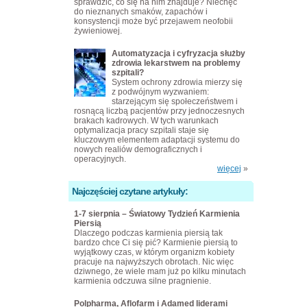
sprawdzić, co się na nim znajduje? Niechęć
do nieznanych smaków, zapachów i
konsystencji może być przejawem neofobii
żywieniowej.
Automatyzacja i cyfryzacja służby
zdrowia lekarstwem na problemy
szpitali?
System ochrony zdrowia mierzy się
z podwójnym wyzwaniem:
starzejącym się społeczeństwem i
rosnącą liczbą pacjentów przy jednoczesnych
brakach kadrowych. W tych warunkach
optymalizacja pracy szpitali staje się
kluczowym elementem adaptacji systemu do
nowych realiów demograficznych i
operacyjnych.
więcej
»
Najczęściej czytane artykuły:
1-7 sierpnia – Światowy Tydzień Karmienia
Piersią
Dlaczego podczas karmienia piersią tak
bardzo chce Ci się pić? Karmienie piersią to
wyjątkowy czas, w którym organizm kobiety
pracuje na najwyższych obrotach. Nic więc
dziwnego, że wiele mam już po kilku minutach
karmienia odczuwa silne pragnienie.
Polpharma, Aflofarm i Adamed liderami