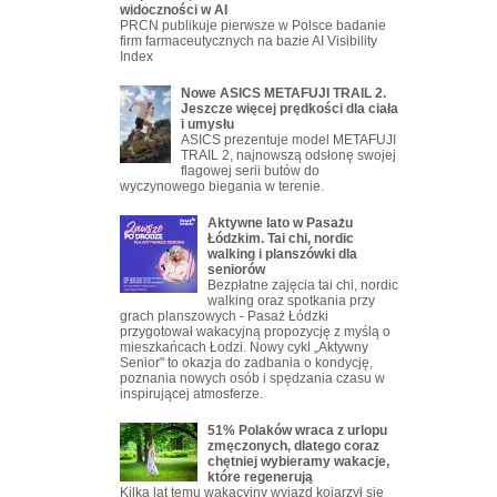
widoczności w AI
PRCN publikuje pierwsze w Polsce badanie
firm farmaceutycznych na bazie AI Visibility
Index
Nowe ASICS METAFUJI TRAIL 2.
Jeszcze więcej prędkości dla ciała
i umysłu
ASICS prezentuje model METAFUJI
TRAIL 2, najnowszą odsłonę swojej
flagowej serii butów do
wyczynowego biegania w terenie.
Aktywne lato w Pasażu
Łódzkim. Tai chi, nordic
walking i planszówki dla
seniorów
Bezpłatne zajęcia tai chi, nordic
walking oraz spotkania przy
grach planszowych - Pasaż Łódzki
przygotował wakacyjną propozycję z myślą o
mieszkańcach Łodzi. Nowy cykl „Aktywny
Senior" to okazja do zadbania o kondycję,
poznania nowych osób i spędzania czasu w
inspirującej atmosferze.
51% Polaków wraca z urlopu
zmęczonych, dlatego coraz
chętniej wybieramy wakacje,
które regenerują
Kilka lat temu wakacyjny wyjazd kojarzył się