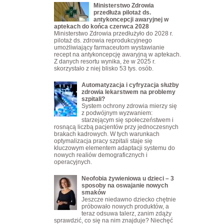
Ministerstwo Zdrowia
przedłuża pilotaż ds.
antykoncepcji awaryjnej w
aptekach do końca czerwca 2028
Ministerstwo Zdrowia przedłużyło do 2028 r.
pilotaż ds. zdrowia reprodukcyjnego
umożliwiający farmaceutom wystawianie
recept na antykoncepcję awaryjną w aptekach.
Z danych resortu wynika, że w 2025 r.
skorzystało z niej blisko 53 tys. osób.
Automatyzacja i cyfryzacja służby
zdrowia lekarstwem na problemy
szpitali?
System ochrony zdrowia mierzy się
z podwójnym wyzwaniem:
starzejącym się społeczeństwem i
rosnącą liczbą pacjentów przy jednoczesnych
brakach kadrowych. W tych warunkach
optymalizacja pracy szpitali staje się
kluczowym elementem adaptacji systemu do
nowych realiów demograficznych i
operacyjnych.
Neofobia żywieniowa u dzieci – 3
sposoby na oswajanie nowych
smaków
Jeszcze niedawno dziecko chętnie
próbowało nowych produktów, a
teraz odsuwa talerz, zanim zdąży
sprawdzić, co się na nim znajduje? Niechęć