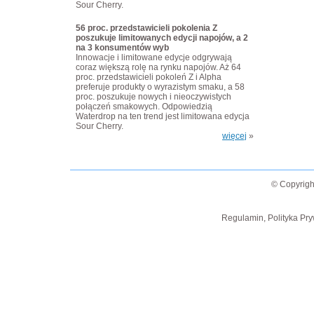
Sour Cherry.
56 proc. przedstawicieli pokolenia Z
poszukuje limitowanych edycji napojów, a 2
na 3 konsumentów wyb
Innowacje i limitowane edycje odgrywają
coraz większą rolę na rynku napojów. Aż 64
proc. przedstawicieli pokoleń Z i Alpha
preferuje produkty o wyrazistym smaku, a 58
proc. poszukuje nowych i nieoczywistych
połączeń smakowych. Odpowiedzią
Waterdrop na ten trend jest limitowana edycja
Sour Cherry.
więcej
»
© Copyrigh
Regulamin, Polityka Pry