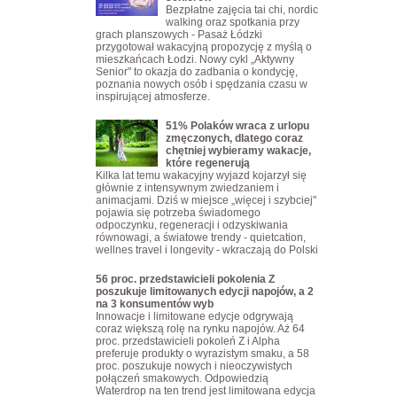
Bezpłatne zajęcia tai chi, nordic
walking oraz spotkania przy
grach planszowych - Pasaż Łódzki
przygotował wakacyjną propozycję z myślą o
mieszkańcach Łodzi. Nowy cykl „Aktywny
Senior" to okazja do zadbania o kondycję,
poznania nowych osób i spędzania czasu w
inspirującej atmosferze.
51% Polaków wraca z urlopu
zmęczonych, dlatego coraz
chętniej wybieramy wakacje,
które regenerują
Kilka lat temu wakacyjny wyjazd kojarzył się
głównie z intensywnym zwiedzaniem i
animacjami. Dziś w miejsce „więcej i szybciej"
pojawia się potrzeba świadomego
odpoczynku, regeneracji i odzyskiwania
równowagi, a światowe trendy - quietcation,
wellnes travel i longevity - wkraczają do Polski
56 proc. przedstawicieli pokolenia Z
poszukuje limitowanych edycji napojów, a 2
na 3 konsumentów wyb
Innowacje i limitowane edycje odgrywają
coraz większą rolę na rynku napojów. Aż 64
proc. przedstawicieli pokoleń Z i Alpha
preferuje produkty o wyrazistym smaku, a 58
proc. poszukuje nowych i nieoczywistych
połączeń smakowych. Odpowiedzią
Waterdrop na ten trend jest limitowana edycja