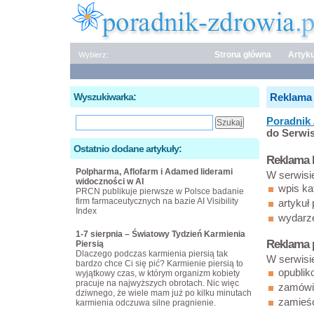
Strona główna
Artyku
Wybierz:
Wyszukiwarka:
Reklama 
Poradnik 
do Serwi
Ostatnio dodane artykuły:
Reklama 
Polpharma, Aflofarm i Adamed liderami
W serwisi
widoczności w AI
wpis ka
PRCN publikuje pierwsze w Polsce badanie
firm farmaceutycznych na bazie AI Visibility
artykuł
Index
wydarze
1-7 sierpnia – Światowy Tydzień Karmienia
Reklama p
Piersią
Dlaczego podczas karmienia piersią tak
W serwisi
bardzo chce Ci się pić? Karmienie piersią to
opublik
wyjątkowy czas, w którym organizm kobiety
pracuje na najwyższych obrotach. Nic więc
zamówić
dziwnego, że wiele mam już po kilku minutach
zamieśc
karmienia odczuwa silne pragnienie.