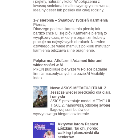
i piękny, naturalny kolor. W połączeniu z
kwaśną śmietaną i malinowym grysem tworzą
idealny deser lub posiłek dla całej rodziny.
1-7 sierpnia – Światowy Tydzień Karmienia
Piersią
Dlaczego podczas karmienia piersią tak
bardzo chce Ci się pić? Karmienie piersią to
wyjątkowy czas, w którym organizm kobiety
pracuje na najwyższych obrotach. Nic więc
dziwnego, że wiele mam już po kilku minutach
karmienia odczuwa silne pragnienie.
Polpharma, Aflofarm i Adamed liderami
widoczności w AI
PRCN publikuje pierwsze w Polsce badanie
firm farmaceutycznych na bazie AI Visibility
Index
Nowe ASICS METAFUJI TRAIL 2.
Jeszcze więcej prędkości dla ciała
i umysłu
ASICS prezentuje model METAFUJI
TRAIL 2, najnowszą odsłonę swojej
flagowej serii butów do
wyczynowego biegania w terenie.
Aktywne lato w Pasażu
Łódzkim. Tai chi, nordic
walking i planszówki dla
seniorów