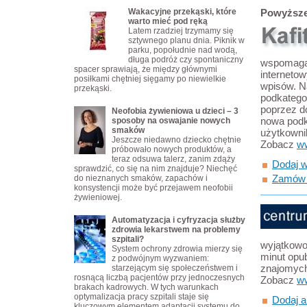
Wakacyjne przekąski, które
Powyższe
warto mieć pod ręką
Latem rzadziej trzymamy się
sztywnego planu dnia. Piknik w
parku, popołudnie nad wodą,
długa podróż czy spontaniczny
wspomaga
spacer sprawiają, że między głównymi
interneto
posiłkami chętniej sięgamy po niewielkie
wpisów. N
przekąski.
podkatego
poprzez d
Neofobia żywieniowa u dzieci – 3
nowa podka
sposoby na oswajanie nowych
smaków
użytkowni
Jeszcze niedawno dziecko chętnie
Zobacz
ww
próbowało nowych produktów, a
teraz odsuwa talerz, zanim zdąży
Dodaj w
sprawdzić, co się na nim znajduje? Niechęć
Zamów a
do nieznanych smaków, zapachów i
konsystencji może być przejawem neofobii
żywieniowej.
Automatyzacja i cyfryzacja służby
zdrowia lekarstwem na problemy
szpitali?
wyjątkowo
System ochrony zdrowia mierzy się
minut opu
z podwójnym wyzwaniem:
znajomyc
starzejącym się społeczeństwem i
rosnącą liczbą pacjentów przy jednoczesnych
Zobacz
ww
brakach kadrowych. W tych warunkach
optymalizacja pracy szpitali staje się
Dodaj a
kluczowym elementem adaptacji systemu do