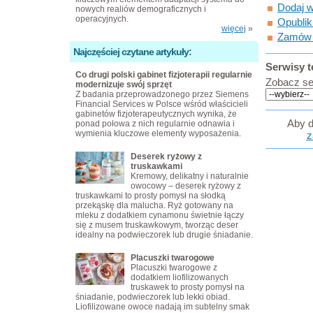
Dodaj w
nowych realiów demograficznych i
operacyjnych.
Opublik
więcej
»
Zamów o
Najczęściej czytane artykuły:
Serwisy 
Co drugi polski gabinet fizjoterapii regularnie
Zobacz se
modernizuje swój sprzęt
Z badania przeprowadzonego przez Siemens
Financial Services w Polsce wśród właścicieli
gabinetów fizjoterapeutycznych wynika, że
Aby d
ponad połowa z nich regularnie odnawia i
wymienia kluczowe elementy wyposażenia.
z
Deserek ryżowy z
truskawkami
Kremowy, delikatny i naturalnie
owocowy – deserek ryżowy z
truskawkami to prosty pomysł na słodką
przekąskę dla malucha. Ryż gotowany na
mleku z dodatkiem cynamonu świetnie łączy
się z musem truskawkowym, tworząc deser
idealny na podwieczorek lub drugie śniadanie.
Placuszki twarogowe
Placuszki twarogowe z
dodatkiem liofilizowanych
truskawek to prosty pomysł na
śniadanie, podwieczorek lub lekki obiad.
Liofilizowane owoce nadają im subtelny smak