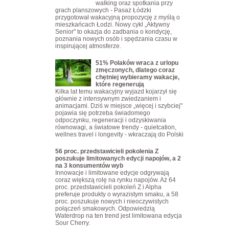
walking oraz spotkania przy
grach planszowych - Pasaż Łódzki
przygotował wakacyjną propozycję z myślą o
mieszkańcach Łodzi. Nowy cykl „Aktywny
Senior" to okazja do zadbania o kondycję,
poznania nowych osób i spędzania czasu w
inspirującej atmosferze.
51% Polaków wraca z urlopu
zmęczonych, dlatego coraz
chętniej wybieramy wakacje,
które regenerują
Kilka lat temu wakacyjny wyjazd kojarzył się
głównie z intensywnym zwiedzaniem i
animacjami. Dziś w miejsce „więcej i szybciej"
pojawia się potrzeba świadomego
odpoczynku, regeneracji i odzyskiwania
równowagi, a światowe trendy - quietcation,
wellnes travel i longevity - wkraczają do Polski
56 proc. przedstawicieli pokolenia Z
poszukuje limitowanych edycji napojów, a 2
na 3 konsumentów wyb
Innowacje i limitowane edycje odgrywają
coraz większą rolę na rynku napojów. Aż 64
proc. przedstawicieli pokoleń Z i Alpha
preferuje produkty o wyrazistym smaku, a 58
proc. poszukuje nowych i nieoczywistych
połączeń smakowych. Odpowiedzią
Waterdrop na ten trend jest limitowana edycja
Sour Cherry.