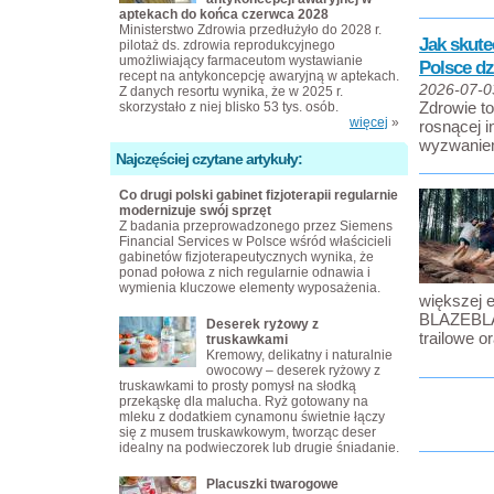
aptekach do końca czerwca 2028
Ministerstwo Zdrowia przedłużyło do 2028 r.
Jak skut
pilotaż ds. zdrowia reprodukcyjnego
umożliwiający farmaceutom wystawianie
Polsce d
recept na antykoncepcję awaryjną w aptekach.
2026-07-0
Z danych resortu wynika, że w 2025 r.
Zdrowie to
skorzystało z niej blisko 53 tys. osób.
więcej
»
rosnącej i
wyzwanie
Najczęściej czytane artykuły:
Co drugi polski gabinet fizjoterapii regularnie
modernizuje swój sprzęt
Z badania przeprowadzonego przez Siemens
Financial Services w Polsce wśród właścicieli
gabinetów fizjoterapeutycznych wynika, że
ponad połowa z nich regularnie odnawia i
wymienia kluczowe elementy wyposażenia.
większej e
BLAZEBLAS
Deserek ryżowy z
trailowe o
truskawkami
Kremowy, delikatny i naturalnie
owocowy – deserek ryżowy z
truskawkami to prosty pomysł na słodką
przekąskę dla malucha. Ryż gotowany na
mleku z dodatkiem cynamonu świetnie łączy
się z musem truskawkowym, tworząc deser
idealny na podwieczorek lub drugie śniadanie.
Placuszki twarogowe