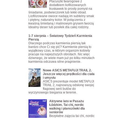
Placuszki twarogowe z
dodatkiem liofilizowanych
truskawek to prosty pomysł na
śniadanie, podwieczorek lub lekki obiad.
Liofilizowane owoce nadają im subtelny smak
i piękny, naturalny kolor. W połączeniu z
kwaśną śmietaną i malinowym grysem tworzą
idealny deser lub posiłek dla całej rodziny.
1-7 sierpnia – Światowy Tydzień Karmienia
Piersią
Dlaczego podczas karmienia piersią tak
bardzo chce Ci się pić? Karmienie piersią to
wyjątkowy czas, w którym organizm kobiety
pracuje na najwyższych obrotach. Nic więc
dziwnego, że wiele mam już po kilku minutach
karmienia odczuwa silne pragnienie.
Nowe ASICS METAFUJI TRAIL 2.
Jeszcze więcej prędkości dla ciała
i umysłu
ASICS prezentuje model METAFUJI
TRAIL 2, najnowszą odsłonę swojej
flagowej serii butów do
wyczynowego biegania w terenie.
Aktywne lato w Pasażu
Łódzkim. Tai chi, nordic
walking i planszówki dla
seniorów
Bezpłatne zajęcia tai chi, nordic