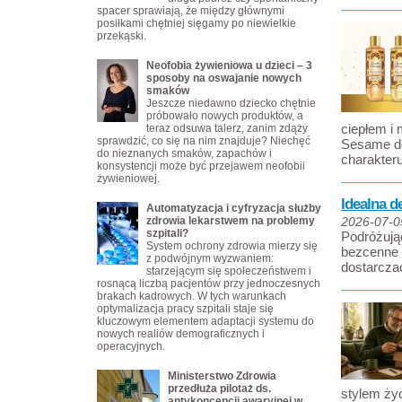
spacer sprawiają, że między głównymi
posiłkami chętniej sięgamy po niewielkie
przekąski.
Neofobia żywieniowa u dzieci – 3
sposoby na oswajanie nowych
smaków
Jeszcze niedawno dziecko chętnie
próbowało nowych produktów, a
ciepłem i 
teraz odsuwa talerz, zanim zdąży
sprawdzić, co się na nim znajduje? Niechęć
Sesame do
do nieznanych smaków, zapachów i
charakteru
konsystencji może być przejawem neofobii
żywieniowej.
Idealna d
Automatyzacja i cyfryzacja służby
zdrowia lekarstwem na problemy
2026-07-0
szpitali?
Podróżują
System ochrony zdrowia mierzy się
bezcenne 
z podwójnym wyzwaniem:
dostarcza
starzejącym się społeczeństwem i
rosnącą liczbą pacjentów przy jednoczesnych
brakach kadrowych. W tych warunkach
optymalizacja pracy szpitali staje się
kluczowym elementem adaptacji systemu do
nowych realiów demograficznych i
operacyjnych.
Ministerstwo Zdrowia
przedłuża pilotaż ds.
stylem życ
antykoncepcji awaryjnej w