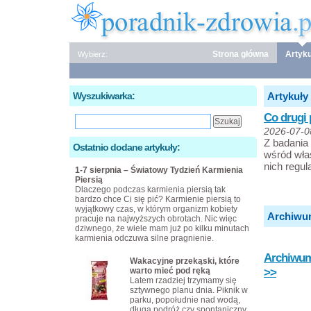
Strona główna
Artyku
Wybierz:
Wyszukiwarka:
Artykuły
Co drugi 
2026-07-0
Z badania
Ostatnio dodane artykuły:
wśród właś
nich regu
1-7 sierpnia – Światowy Tydzień Karmienia
Piersią
Dlaczego podczas karmienia piersią tak
bardzo chce Ci się pić? Karmienie piersią to
wyjątkowy czas, w którym organizm kobiety
Archiwu
pracuje na najwyższych obrotach. Nic więc
dziwnego, że wiele mam już po kilku minutach
karmienia odczuwa silne pragnienie.
Archiwum 
Wakacyjne przekąski, które
>>
warto mieć pod ręką
Latem rzadziej trzymamy się
sztywnego planu dnia. Piknik w
parku, popołudnie nad wodą,
długa podróż czy spontaniczny