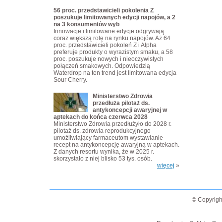
56 proc. przedstawicieli pokolenia Z
poszukuje limitowanych edycji napojów, a 2
na 3 konsumentów wyb
Innowacje i limitowane edycje odgrywają
coraz większą rolę na rynku napojów. Aż 64
proc. przedstawicieli pokoleń Z i Alpha
preferuje produkty o wyrazistym smaku, a 58
proc. poszukuje nowych i nieoczywistych
połączeń smakowych. Odpowiedzią
Waterdrop na ten trend jest limitowana edycja
Sour Cherry.
Ministerstwo Zdrowia
przedłuża pilotaż ds.
antykoncepcji awaryjnej w
aptekach do końca czerwca 2028
Ministerstwo Zdrowia przedłużyło do 2028 r.
pilotaż ds. zdrowia reprodukcyjnego
umożliwiający farmaceutom wystawianie
recept na antykoncepcję awaryjną w aptekach.
Z danych resortu wynika, że w 2025 r.
skorzystało z niej blisko 53 tys. osób.
więcej
»
© Copyrigh