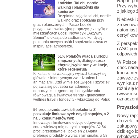
Raport pok
Łódzkim. Tai chi, nordic
Przy wybo
walking i planszówki dla
z jakiego 
seniorów
Bezpłatne zajęcia tai chi, nordic
Niebieski
walking oraz spotkania przy
zrównoważ
grach planszowych - Pasaż Łódzki
przygotował wakacyjną propozycję z myślą o
natomiast 
mieszkańcach Łodzi. Nowy cykl „Aktywny
certyfikow
Senior" to okazja do zadbania o kondycję,
poznania nowych osób i spędzania czasu w
Z perspek
inspirującej atmosferze.
i ASC pom
odpowiedn
51% Polaków wraca z urlopu
zmęczonych, dlatego coraz
W Polsce o
chętniej wybieramy wakacje,
choć nada
które regenerują
konsument
Kilka lat temu wakacyjny wyjazd kojarzył się
zawsze zw
głównie z intensywnym zwiedzaniem i
animacjami. Dziś w miejsce „więcej i szybciej"
wynika z 
pojawia się potrzeba świadomego
różni się 
odpoczynku, regeneracji i odzyskiwania
(
www.msc.
równowagi, a światowe trendy - quietcation,
oznaczeni
wellnes travel i longevity - wkraczają do Polski
Przyszłoś
56 proc. przedstawicieli pokolenia Z
poszukuje limitowanych edycji napojów, a 2
Nowy rapor
na 3 konsumentów wyb
do rzek i 
Innowacje i limitowane edycje odgrywają
zakupowym
coraz większą rolę na rynku napojów. Aż 64
dzikiego 
proc. przedstawicieli pokoleń Z i Alpha
preferuje produkty o wyrazistym smaku, a 58
rybołówst