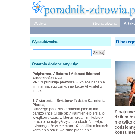
Strona główna
Artyku
Wybierz:
Wyszukiwarka:
Dlaczego
Ostatnio dodane artykuły:
Polpharma, Aflofarm i Adamed liderami
widoczności w AI
PRCN publikuje pierwsze w Polsce badanie
firm farmaceutycznych na bazie AI Visibility
Index
1-7 sierpnia – Światowy Tydzień Karmienia
Piersią
Dlaczego podczas karmienia piersią tak
Z najnow
bardzo chce Ci się pić? Karmienie piersią to
dzikim ło
wyjątkowy czas, w którym organizm kobiety
nie tylko
pracuje na najwyższych obrotach. Nic więc
dziwnego, że wiele mam już po kilku minutach
codzienn
karmienia odczuwa silne pragnienie.
konsumen