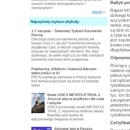
Bałtyk po
nowych realiów demograficznych i
operacyjnych.
Raport MS
więcej
»
dzikiego ł
wszystkim
Najczęściej czytane artykuły:
tarlisk or
są dziś śc
1-7 sierpnia – Światowy Tydzień Karmienia
a ryba ta 
Piersią
Dlaczego podczas karmienia piersią tak
jest zaso
bardzo chce Ci się pić? Karmienie piersią to
konieczne
wyjątkowy czas, w którym organizm kobiety
długofalow
pracuje na najwyższych obrotach. Nic więc
dziwnego, że wiele mam już po kilku minutach
Odpowied
karmienia odczuwa silne pragnienie.
Rosnący g
Polpharma, Aflofarm i Adamed liderami
nabiera s
widoczności w AI
północnym 
PRCN publikuje pierwsze w Polsce badanie
zarządzan
firm farmaceutycznych na bazie AI Visibility
rybołówst
Index
samym za 
tys. ton d
Nowe ASICS METAFUJI TRAIL 2.
Jeszcze więcej prędkości dla ciała
zarządzan
i umysłu
potwierdz
ASICS prezentuje model METAFUJI
ekosystem
TRAIL 2, najnowszą odsłonę swojej
rybołówst
flagowej serii butów do
wyczynowego biegania w terenie.
Certyfika
Aktywne lato w Pasażu