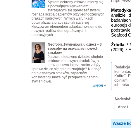
https://ww
System ochrony zdrowia mierzy się
z podwójnym wyzwaniem:
Metodyka
starzejącym się społeczeństwem i
rosnącą liczbą pacjentów przy jednoczesnych
analizie
brakach kadrowych. W tych warunkach
badania
optymalizacja pracy szpitali staje się
europejs
kluczowym elementem adaptacji systemu do
podstawi
nowych realiów demograficznych i
Seafood C
operacyjnych.
Źródła:
¹ 
Neofobia żywieniowa u dzieci – 3
sposoby na oswajanie nowych
(2026). ²
smaków
Jeszcze niedawno dziecko chętnie
próbowało nowych produktów, a
teraz odsuwa talerz, zanim zdąży
Redakcja 
sprawdzić, co się na nim znajduje? Niechęć
komentar
do nieznanych smaków, zapachów i
Kafito". 
konsystencji może być przejawem neofobii
opiniami.
żywieniowej.
ich treść.
więcej
»
Nadesłał:
Anna1
Wasze ko