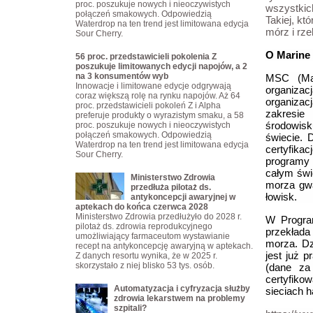
proc. poszukuje nowych i nieoczywistych
wszystkic
połączeń smakowych. Odpowiedzią
Takiej, kt
Waterdrop na ten trend jest limitowana edycja
mórz i rze
Sour Cherry.
O Marine
56 proc. przedstawicieli pokolenia Z
poszukuje limitowanych edycji napojów, a 2
na 3 konsumentów wyb
MSC (Mar
Innowacje i limitowane edycje odgrywają
organiz
coraz większą rolę na rynku napojów. Aż 64
organizac
proc. przedstawicieli pokoleń Z i Alpha
zakresie
preferuje produkty o wyrazistym smaku, a 58
środowisk
proc. poszukuje nowych i nieoczywistych
połączeń smakowych. Odpowiedzią
świecie. 
Waterdrop na ten trend jest limitowana edycja
certyfika
Sour Cherry.
programy
całym świ
Ministerstwo Zdrowia
morza gwa
przedłuża pilotaż ds.
łowisk.
antykoncepcji awaryjnej w
aptekach do końca czerwca 2028
Ministerstwo Zdrowia przedłużyło do 2028 r.
W Progra
pilotaż ds. zdrowia reprodukcyjnego
przekład
umożliwiający farmaceutom wystawianie
morza. Dz
recept na antykoncepcję awaryjną w aptekach.
jest już 
Z danych resortu wynika, że w 2025 r.
skorzystało z niej blisko 53 tys. osób.
(dane za
certyfiko
Automatyzacja i cyfryzacja służby
sieciach h
zdrowia lekarstwem na problemy
szpitali?