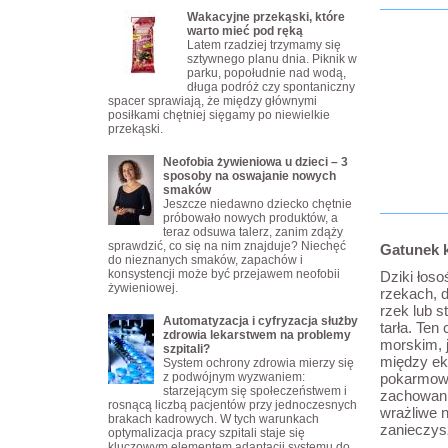
Wakacyjne przekąski, które
warto mieć pod ręką
Latem rzadziej trzymamy się
sztywnego planu dnia. Piknik w
parku, popołudnie nad wodą,
długa podróż czy spontaniczny
spacer sprawiają, że między głównymi
posiłkami chętniej sięgamy po niewielkie
przekąski.
Neofobia żywieniowa u dzieci – 3
sposoby na oswajanie nowych
smaków
Jeszcze niedawno dziecko chętnie
próbowało nowych produktów, a
teraz odsuwa talerz, zanim zdąży
sprawdzić, co się na nim znajduje? Niechęć
Gatunek 
do nieznanych smaków, zapachów i
konsystencji może być przejawem neofobii
Dziki łos
żywieniowej.
rzekach, d
rzek lub s
Automatyzacja i cyfryzacja służby
tarła. Ten
zdrowia lekarstwem na problemy
morskim, 
szpitali?
między ek
System ochrony zdrowia mierzy się
z podwójnym wyzwaniem:
pokarmowy
starzejącym się społeczeństwem i
zachowani
rosnącą liczbą pacjentów przy jednoczesnych
wrażliwe n
brakach kadrowych. W tych warunkach
zanieczysz
optymalizacja pracy szpitali staje się
kluczowym elementem adaptacji systemu do