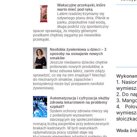
Wakacyjne przekąski, które
warto mieć pod ręką
Latem rzadziej trzymamy się
sztywnego planu dnia. Piknik w
parku, popołudnie nad wodą,
długa podróż czy spontaniczny
spacer sprawiają, że między głównymi
posiłkami chętniej sięgamy po niewielkie
przekąski.
Neofobia żywieniowa u dzieci – 3
sposoby na oswajanie nowych
smaków
Jeszcze niedawno dziecko chętnie
próbowało nowych produktów, a
teraz odsuwa talerz, zanim zdąży
sprawdzić, co się na nim znajduje? Niechęć
Wykonan
do nieznanych smaków, zapachów i
1. Nasio
konsystencji może być przejawem neofobii
wymiesza
żywieniowej.
2. Do na
Automatyzacja i cyfryzacja służby
3. Mango
zdrowia lekarstwem na problemy
4. Poł
szpitali?
System ochrony zdrowia mierzy się
wymiesza
z podwójnym wyzwaniem:
słoiczka
starzejącym się społeczeństwem i
rosnącą liczbą pacjentów przy jednoczesnych
brakach kadrowych. W tych warunkach
Woda źr
optymalizacja pracy szpitali staje się
kluczowym elementem adaptacji systemu do