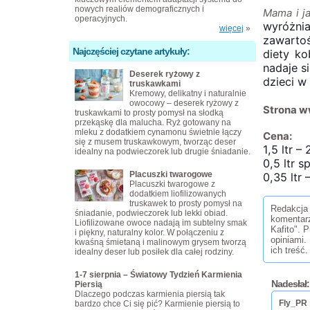
nowych realiów demograficznych i
Mama i j
operacyjnych.
wyróżni
więcej
»
zawartoś
Najczęściej czytane artykuły:
diety ko
nadaje s
Deserek ryżowy z
dzieci w
truskawkami
Kremowy, delikatny i naturalnie
owocowy – deserek ryżowy z
Strona 
truskawkami to prosty pomysł na słodką
przekąskę dla malucha. Ryż gotowany na
mleku z dodatkiem cynamonu świetnie łączy
Cena:
się z musem truskawkowym, tworząc deser
1,5 ltr – 
idealny na podwieczorek lub drugie śniadanie.
0,5 ltr s
Placuszki twarogowe
0,35 ltr 
Placuszki twarogowe z
dodatkiem liofilizowanych
truskawek to prosty pomysł na
Redakcja 
śniadanie, podwieczorek lub lekki obiad.
komentar
Liofilizowane owoce nadają im subtelny smak
Kafito". 
i piękny, naturalny kolor. W połączeniu z
opiniami.
kwaśną śmietaną i malinowym grysem tworzą
ich treść.
idealny deser lub posiłek dla całej rodziny.
1-7 sierpnia – Światowy Tydzień Karmienia
Nadesłał:
Piersią
Dlaczego podczas karmienia piersią tak
Fly_PR
bardzo chce Ci się pić? Karmienie piersią to