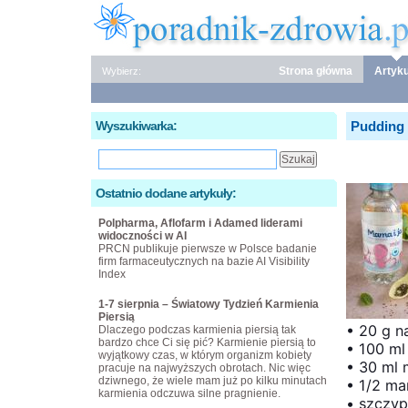
Strona główna
Artyku
Wybierz:
Wyszukiwarka:
Pudding 
Ostatnio dodane artykuły:
Polpharma, Aflofarm i Adamed liderami
widoczności w AI
PRCN publikuje pierwsze w Polsce badanie
firm farmaceutycznych na bazie AI Visibility
Index
1-7 sierpnia – Światowy Tydzień Karmienia
Piersią
• 20 g n
Dlaczego podczas karmienia piersią tak
bardzo chce Ci się pić? Karmienie piersią to
• 100 m
wyjątkowy czas, w którym organizm kobiety
• 30 ml 
pracuje na najwyższych obrotach. Nic więc
dziwnego, że wiele mam już po kilku minutach
• 1/2 m
karmienia odczuwa silne pragnienie.
• szczy