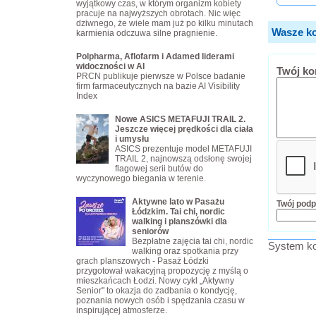
wyjątkowy czas, w którym organizm kobiety
pracuje na najwyższych obrotach. Nic więc
dziwnego, że wiele mam już po kilku minutach
Wasze ko
karmienia odczuwa silne pragnienie.
Polpharma, Aflofarm i Adamed liderami
widoczności w AI
Twój ko
PRCN publikuje pierwsze w Polsce badanie
firm farmaceutycznych na bazie AI Visibility
Index
Nowe ASICS METAFUJI TRAIL 2.
Jeszcze więcej prędkości dla ciała
i umysłu
ASICS prezentuje model METAFUJI
TRAIL 2, najnowszą odsłonę swojej
flagowej serii butów do
wyczynowego biegania w terenie.
Aktywne lato w Pasażu
Twój podp
Łódzkim. Tai chi, nordic
walking i planszówki dla
seniorów
Bezpłatne zajęcia tai chi, nordic
System ko
walking oraz spotkania przy
grach planszowych - Pasaż Łódzki
przygotował wakacyjną propozycję z myślą o
mieszkańcach Łodzi. Nowy cykl „Aktywny
Senior" to okazja do zadbania o kondycję,
poznania nowych osób i spędzania czasu w
inspirującej atmosferze.