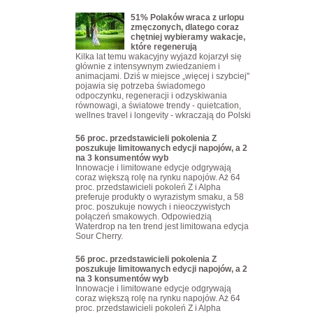
51% Polaków wraca z urlopu
zmęczonych, dlatego coraz
chętniej wybieramy wakacje,
które regenerują
Kilka lat temu wakacyjny wyjazd kojarzył się
głównie z intensywnym zwiedzaniem i
animacjami. Dziś w miejsce „więcej i szybciej"
pojawia się potrzeba świadomego
odpoczynku, regeneracji i odzyskiwania
równowagi, a światowe trendy - quietcation,
wellnes travel i longevity - wkraczają do Polski
56 proc. przedstawicieli pokolenia Z
poszukuje limitowanych edycji napojów, a 2
na 3 konsumentów wyb
Innowacje i limitowane edycje odgrywają
coraz większą rolę na rynku napojów. Aż 64
proc. przedstawicieli pokoleń Z i Alpha
preferuje produkty o wyrazistym smaku, a 58
proc. poszukuje nowych i nieoczywistych
połączeń smakowych. Odpowiedzią
Waterdrop na ten trend jest limitowana edycja
Sour Cherry.
56 proc. przedstawicieli pokolenia Z
poszukuje limitowanych edycji napojów, a 2
na 3 konsumentów wyb
Innowacje i limitowane edycje odgrywają
coraz większą rolę na rynku napojów. Aż 64
proc. przedstawicieli pokoleń Z i Alpha