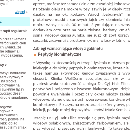
ych i
aptece, możesz też samodzielnie zmieszać olej kokoso
nałożeniu oleju na mokre włosy, zawiń je w ciepły ręc
więcej
»
działać na nie ok. godziny. Wśród „babcinych” me
proteinowe maski z surowych jajek czy siemienia lnia
y:
mokre włosy na ok. 30 minut. Stymulująco na włosy 
dodatkiem octu oraz na bazie zielonej herbaty. Zmień
terapii regularnie
spinaj włosów ciasną gumką, nie susz ich zbyt gorąc
o przez Siemens
suszarki, zrezygnuj z prostownicy, myj włosy w letniej 
wśród właścicieli
ch wynika, że
Zabiegi wzmacniające włosy z gabinetu
nie odnawia i
Peptydy biomimetyczne
 wyposażenia.
­–
Wysoką skutecznością w terapii łysienia o różnym
wy z
iniekcyjnie do skóry peptydy biomimetyczne, które nie 
atny i naturalnie
także hamują aktywność genów związanych z wy
erek ryżowy z
ekspert. Klinika WellDerm specjalizująca się w 
ł na słodką
przetestowała skuteczność zabiegu Dr. Cyj Hair Fill
 gotowany na
peptydów i połączono z kwasem hialuronowym, dzięki
 świetnie łączy
tworząc deser
powolnie uwalnianie i przez cały okres między zabie
 drugie śniadanie.
włosowe, stymulując wzrost i poprawiając kondycję wło
komfortowy niż klasyczna mezoterapia skóry głowy, p
arogowe
iniekcji, podaje mniej depozytów – mówi Maria Semla,
rogowe z
ilizowanych
Terapię Dr Cyj Hair Filler stosuje się przy łysieniu m
rosty pomysł na
lekki obiad.
włosów osłabionych, zniszczonych farbowaniem, złą 
im subtelny smak
przy włosach przesuszonych i łamliwych. To także ide