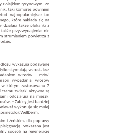
wy z olejkiem rycynowym. Po
znik, taki kompres powinien
tod najpopularniejsze to:
nego, które nakłada się na
działają także płukanki z
 także przyzwyczajenia: nie
ym strumieniem powietrza z
wodzie.
 podłożu wykazują podawane
tylko stymulują wzrost, lecz
padaniem włosów – mówi
terapii wypadania włosów
er, w którym zastosowano 7
 czemu związki aktywne są
gami oddziałują na mieszki
sów. – Zabieg jest bardziej
onieważ wykonuje się mniej
 kosmetolog WellDerm.
ęskim i żeńskim, dla poprawy
pielęgnacją. Wskazana jest
alny sposób na regenerację