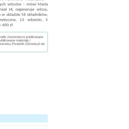
onych włosów – mówi Maria
eal HL regeneruje włosy,
a w składzie 56 składników,
metyczne, 13 witamin, 5
 400 zł
grafie i komentarze publikowane
blikowane materiały i
 serwisu Poradnik-Zdrowia.pl nie