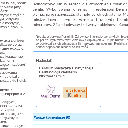
ia tai chi, nordic
jednorazowo lub w seriach dla wzmocnienia osłabi
potkania przy
Semla. Wykonywana w seriach mezoterapia Dermah
Łódzki
wzmacnia je i zagęszcza, stymulując ich odrastanie. M
zycję z myślą o
ykl „Aktywny
między innymi czynniki wzrostu i peptydy biomi
a o kondycję,
minerałów, 24 aminokwasy i 4 kwasy nukleinowe. Cena:
dzania czasu w
Redakcja serwisu Poradnik-Zdrowia.pl informuje, że artykuły, foto
są przez użytkowników "Serwisów skupionych w Grupie Kafito". Pu
wraca z urlopu
wypowiedzi są ich własnością i ich prywatnymi opiniami. Redakcja
dlatego coraz
ponosi odpowiedzialności za ich treść.
eramy wakacje,
ują
zd kojarzył się
Nadesłał:
dzaniem i
ięcej i szybciej"
Centrum Medycyny Estetycznej i
omego
Dermatologii WellDerm
dzyskiwania
http://wellderm.pl
 - quietcation,
kraczają do Polski
olenia Z
cji napojów, a 2
je odgrywają
napojów. Aż 64
 Z i Alpha
tym smaku, a 58
Wasze komentarze (0):
eoczywistych
iedzią
limitowana edycja