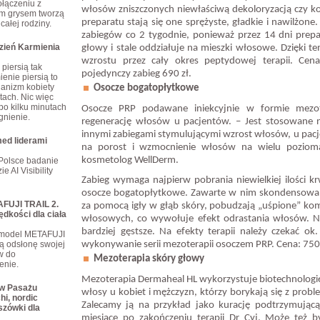
połączeniu z
włosów zniszczonych niewłaściwą dekoloryzacją czy ko
m grysem tworzą
preparatu stają się one sprężyste, gładkie i nawilżone
całej rodziny.
zabiegów co 2 tygodnie, ponieważ przez 14 dni prepa
dzień Karmienia
głowy i stale oddziałuje na mieszki włosowe. Dzięki 
wzrostu przez cały okres peptydowej terapii. Cena
piersią tak
pojedynczy zabieg 690 zł.
enie piersią to
ganizm kobiety
Osocze bogatopłytkowe
tach. Nic więc
po kilku minutach
Osocze PRP podawane iniekcyjnie w formie mezot
gnienie.
regenerację włosów u pacjentów. – Jest stosowane n
innymi zabiegami stymulującymi wzrost włosów, u pacj
ed liderami
na porost i wzmocnienie włosów na wielu poziom
kosmetolog WellDerm.
Polsce badanie
e AI Visibility
Zabieg wymaga najpierw pobrania niewielkiej ilości kr
osocze bogatopłytkowe. Zawarte w nim skondensowane
FUJI TRAIL 2.
za pomocą igły w głąb skóry, pobudzają „uśpione” ko
ędkości dla ciała
włosowych, co wywołuje efekt odrastania włosów. N
bardziej gęstsze. Na efekty terapii należy czekać ok
 model METAFUJI
ą odsłonę swojej
wykonywanie serii mezoterapii osoczem PRP. Cena: 750
ów do
Mezoterapia skóry głowy
enie.
Mezoterapia Dermaheal HL wykorzystuje biotechnologię
 w Pasażu
włosy u kobiet i mężczyzn, którzy borykają się z pro
hi, nordic
Zalecamy ją na przykład jako kurację podtrzymują
szówki dla
miesiące po zakończeniu terapii Dr Cyj. Może też b