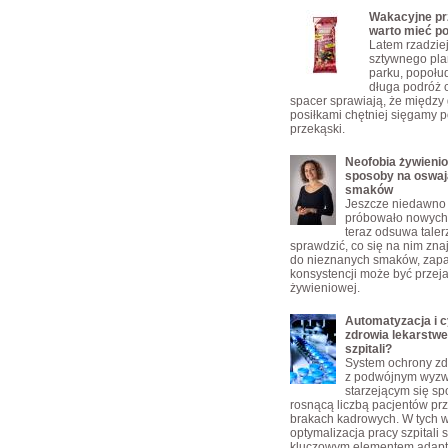
Wakacyjne prz
warto mieć p
Latem rzadzie
sztywnego pla
parku, popołu
długa podróż 
spacer sprawiają, że między
posiłkami chętniej sięgamy p
przekąski.
Neofobia żywienio
sposoby na oswaj
smaków
Jeszcze niedawno 
próbowało nowych 
teraz odsuwa taler
sprawdzić, co się na nim zn
do nieznanych smaków, zap
konsystencji może być przej
żywieniowej.
Automatyzacja i c
zdrowia lekarstw
szpitali?
System ochrony zd
z podwójnym wyz
starzejącym się s
rosnącą liczbą pacjentów pr
brakach kadrowych. W tych 
optymalizacja pracy szpitali s
kluczowym elementem adapta