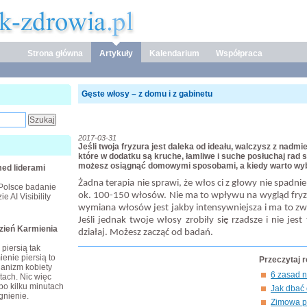
Strona główna
Artykuły
Kalendarium
Współpraca
Gęste włosy – z domu i z gabinetu
2017-03-31
Jeśli twoja fryzura jest daleka od ideału, walczysz z na
które w dodatku są kruche, łamliwe i suche posłuchaj rad s
możesz osiągnąć domowymi sposobami, a kiedy warto wybr
ed liderami
Żadna terapia nie sprawi, że włos ci z głowy nie spadni
Polsce badanie
ok. 100-150 włosów. Nie ma to wpływu na wygląd fryzu
e AI Visibility
wymiana włosów jest jakby intensywniejsza i ma to zwi
Jeśli jednak twoje włosy zrobiły się rzadsze i nie jest
dzień Karmienia
działaj. Możesz zacząć od badań.
piersią tak
enie piersią to
Przeczytaj 
ganizm kobiety
6 zasad n
tach. Nic więc
po kilku minutach
Jak dbać
gnienie.
Zimowa pi