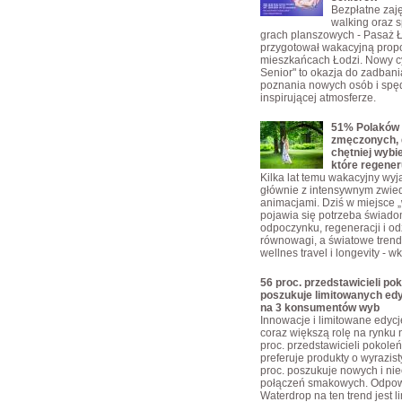
Bezpłatne zajęc
walking oraz s
grach planszowych - Pasaż 
przygotował wakacyjną propo
mieszkańcach Łodzi. Nowy c
Senior" to okazja do zadbani
poznania nowych osób i spę
inspirującej atmosferze.
51% Polaków 
zmęczonych, 
chętniej wybi
które regener
Kilka lat temu wakacyjny wyja
głównie z intensywnym zwie
animacjami. Dziś w miejsce „w
pojawia się potrzeba świad
odpoczynku, regeneracji i o
równowagi, a światowe trendy
wellnes travel i longevity - w
56 proc. przedstawicieli pok
poszukuje limitowanych edy
na 3 konsumentów wyb
Innowacje i limitowane edyc
coraz większą rolę na rynku 
proc. przedstawicieli pokoleń
preferuje produkty o wyrazis
proc. poszukuje nowych i ni
połączeń smakowych. Odpow
Waterdrop na ten trend jest 