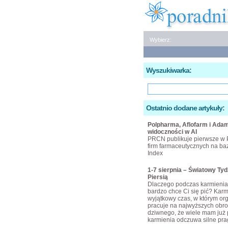
Wybierz:
Wyszukiwarka:
Ostatnio dodane artykuły:
Polpharma, Aflofarm i Adam
widoczności w AI
PRCN publikuje pierwsze w 
firm farmaceutycznych na bazi
Index
1-7 sierpnia – Światowy Ty
Piersią
Dlaczego podczas karmienia 
bardzo chce Ci się pić? Karmi
wyjątkowy czas, w którym or
pracuje na najwyższych obro
dziwnego, że wiele mam już 
karmienia odczuwa silne pra