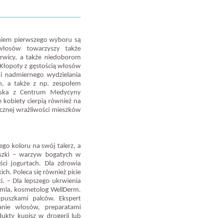
aniem pierwszego wyboru są
włosów towarzyszy także
rwicy, a także niedoborom
 Kłopoty z gęstością włosów
i nadmiernego wydzielania
, a także z np. zespołem
lska z Centrum Medycyny
e kobiety cierpią również na
cznej wrażliwości mieszków
ego koloru na swój talerz, a
ruszki – warzyw bogatych w
ści jogurtach. Dla zdrowia
ch. Poleca się również picie
. – Dla lepszego ukrwienia
emla, kosmetolog WellDerm.
puszkami palców. Ekspert
anie włosów, preparatami
kty kupisz w drogerii lub