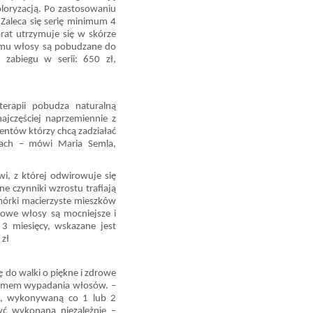
loryzacją. Po zastosowaniu
. Zaleca się serię minimum 4
rat utrzymuje się w skórze
temu włosy są pobudzane do
 zabiegu w serii: 650 zł,
erapii pobudza naturalną
ajczęściej naprzemiennie z
entów którzy chcą zadziałać
ach – mówi Maria Semla,
wi, z której odwirowuje się
 czynniki wzrostu trafiają
mórki macierzyste mieszków
owe włosy są mocniejsze i
. 3 miesięcy, wskazane jest
 zł
 do walki o piękne i zdrowe
blemem wypadania włosów. –
cą, wykonywaną co 1 lub 2
yć wykonana niezależnie –