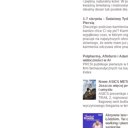
i piękny, naturalny kolor. W 
kwaśną śmietaną i malinowy
idealny deser lub posiłek dla 
1-7 sierpnia – Światowy Ty
Piersią
Dlaczego podczas karmienia 
bardzo chce Ci się pić? Karmi
wyjątkowy czas, w którym or
pracuje na najwyższych obro
dziwnego, że wiele mam już 
karmienia odczuwa silne pra
Polpharma, Aflofarm i Adam
widoczności w AI
PRCN publikuje pierwsze w 
firm farmaceutycznych na bazi
Index
Nowe ASICS META
Jeszcze więcej pr
i umysłu
ASICS prezentuje
TRAIL 2, najnowsz
flagowej serii but
wyczynowego biegania w ter
Aktywne lato
Łódzkim. Tai c
walking i plan
seniorów