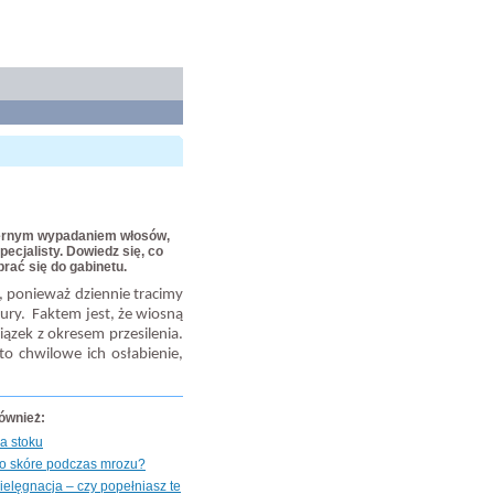
dmiernym wypadaniem włosów,
pecjalisty. Dowiedz się, co
ać się do gabinetu.
e, ponieważ dziennie tracimy
ry. Faktem jest, że wiosną
ązek z okresem przesilenia.
 to chwilowe ich osłabienie,
również:
a stoku
 o skóre podczas mrozu?
elęgnacja – czy popełniasz te