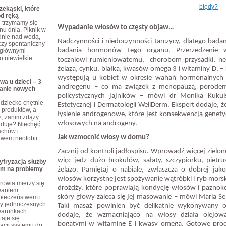
błędy?
ekąski, które
od ręką
j trzymamy się
Wypadanie włosów to częsty objaw…
nu dnia. Piknik w
dnie nad wodą,
Nadczynności i niedoczynności tarczycy, dlatego bad
czy spontaniczny
badania hormonów tego organu. Przerzedzenie 
 głównymi
o niewielkie
toczniowi rumieniowatemu, chorobom przysadki, ne
żelaza, cynku, białka, kwasów omega 3 i witaminy D. –
występują u kobiet w okresie wahań hormonalnych 
wa u dzieci – 3
androgenu – co ma związek z menopauzą, porodem
anie nowych
policystycznych jajników – mówi dr Monika Kuku
dziecko chętnie
Estetycznej i Dermatologii WellDerm. Ekspert dodaje, ż
produktów, a
łysienie androgenowe, które jest konsekwencją genety
z, zanim zdąży
włosowych na androgeny.
ajduje? Niechęć
achów i
Jak wzmocnić włosy w domu?
awem neofobii
Zacznij od kontroli jadłospisu. Wprowadź więcej zielon
więc jedz dużo brokułów, sałaty, szczypiorku, piet
yfryzacja służby
em na problemy
żelazo. Pamiętaj o nabiale, zwłaszcza o dobrej jako
włosów korzystne jest spożywanie wątróbki i ryb morski
rowia mierzy się
drożdży, które poprawiają kondycję włosów i paznokci
waniem:
skóry głowy zaleca się jej masowanie – mówi Maria S
połeczeństwem i
zy jednoczesnych
Taki masaż powinien być delikatnie wykonywany o
warunkach
dodaje, że wzmacniająco na włosy działa olejow
taje się
bogatymi w witaminę E i kwasy omega. Gotowe produ
cji systemu do