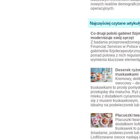
nowych realiów demograficzn
operacyjnych.
Najczęściej czytane artykuł
Co drugi polski gabinet fizjo
modernizuje swój sprzęt
Z badania przeprowadzoneg
Financial Services w Polsce 
gabinetów fizjoterapeutyczny
ponad połowa z nich regular
wymienia kluczowe elementy
Deserek ryżo
truskawkami
Kremowy, delik
owocowy – des
truskawkami to prosty pomys
przekąskę dla malucha. Ryż
mleku z dodatkiem cynamonu
się z musem truskawkowym, 
idealny na podwieczorek lub
Placuszki tw
Placuszki twa
dodatkiem liof
truskawek to p
śniadanie, podwieczorek lub 
Liofilizowane owoce nadają 