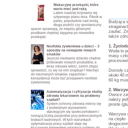
Wakacyjne przekąski, które
warto mieć pod ręką
Latem rzadziej trzymamy się
sztywnego planu dnia. Piknik w
parku, popołudnie nad wodą,
Budząca si
długa podróż czy spontaniczny
straganac
spacer sprawiają, że między głównymi
zaufać. Zm
posiłkami chętniej sięgamy po niewielkie
także zdr
przekąski.
1. Życiod
Neofobia żywieniowa u dzieci – 3
sposoby na oswajanie nowych
Woda to p
smaków
masy człow
Jeszcze niedawno dziecko chętnie
procesowi 
próbowało nowych produktów, a
teraz odsuwa talerz, zanim zdąży
Dorosły c
sprawdzić, co się na nim znajduje? Niechęć
do nieznanych smaków, zapachów i
około 40 
konsystencji może być przejawem neofobii
60 kg mus
żywieniowej.
2. Warzy
Automatyzacja i cyfryzacja służby
Owoce zaw
zdrowia lekarstwem na problemy
należy jed
szpitali?
System ochrony zdrowia mierzy się
proste (gl
z podwójnym wyzwaniem:
starzejącym się społeczeństwem i
Warzywa s
rosnącą liczbą pacjentów przy jednoczesnych
na ciepło-
brakach kadrowych. W tych warunkach
drogocenne
optymalizacja pracy szpitali staje się
kluczowym elementem adaptacji systemu do