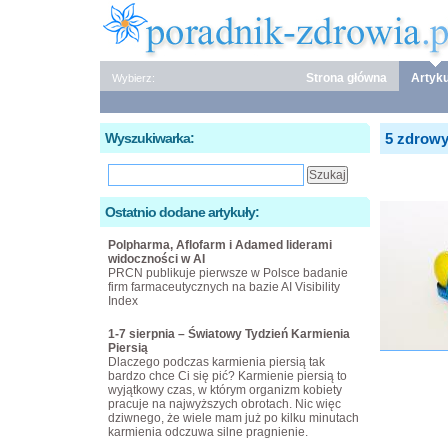
Strona główna
Artyku
Wybierz:
Wyszukiwarka:
5 zdrow
Ostatnio dodane artykuły:
Polpharma, Aflofarm i Adamed liderami
widoczności w AI
PRCN publikuje pierwsze w Polsce badanie
firm farmaceutycznych na bazie AI Visibility
Index
1-7 sierpnia – Światowy Tydzień Karmienia
Piersią
Dlaczego podczas karmienia piersią tak
bardzo chce Ci się pić? Karmienie piersią to
wyjątkowy czas, w którym organizm kobiety
pracuje na najwyższych obrotach. Nic więc
dziwnego, że wiele mam już po kilku minutach
karmienia odczuwa silne pragnienie.