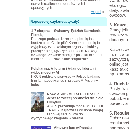
Warto rów
nowych realiów demograficznych i
ekologicz
operacyjnych.
diety
, zwł
więcej
»
owoców.
Najczęściej czytane artykuły:
3. Kasza, 
Pracę jel
1-7 sierpnia – Światowy Tydzień Karmienia
również w
Piersią
Dlaczego podczas karmienia piersią tak
dodanych d
bardzo chce Ci się pić? Karmienie piersią to
wyjątkowy czas, w którym organizm kobiety
Kasze zaw
pracuje na najwyższych obrotach. Nic więc
m.in. za 
dziwnego, że wiele mam już po kilku minutach
zazwyczaj
karmienia odczuwa silne pragnienie.
online
jest
Polpharma, Aflofarm i Adamed liderami
kasz taki
widoczności w AI
np. komos
PRCN publikuje pierwsze w Polsce badanie
firm farmaceutycznych na bazie AI Visibility
4. Ruch t
Index
Pusty fra
ćwiczeń g
Nowe ASICS METAFUJI TRAIL 2.
pobudzeni
Jeszcze więcej prędkości dla ciała
i umysłu
powietrza 
ASICS prezentuje model METAFUJI
TRAIL 2, najnowszą odsłonę swojej
5. Regula
flagowej serii butów do
Dobre nawy
wyczynowego biegania w terenie.
regularnoś
poprawy s
Aktywne lato w Pasażu