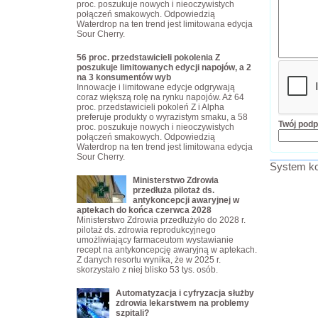
proc. poszukuje nowych i nieoczywistych
połączeń smakowych. Odpowiedzią
Waterdrop na ten trend jest limitowana edycja
Sour Cherry.
56 proc. przedstawicieli pokolenia Z
poszukuje limitowanych edycji napojów, a 2
na 3 konsumentów wyb
Innowacje i limitowane edycje odgrywają
coraz większą rolę na rynku napojów. Aż 64
proc. przedstawicieli pokoleń Z i Alpha
preferuje produkty o wyrazistym smaku, a 58
Twój podp
proc. poszukuje nowych i nieoczywistych
połączeń smakowych. Odpowiedzią
Waterdrop na ten trend jest limitowana edycja
Sour Cherry.
System ko
Ministerstwo Zdrowia
przedłuża pilotaż ds.
antykoncepcji awaryjnej w
aptekach do końca czerwca 2028
Ministerstwo Zdrowia przedłużyło do 2028 r.
pilotaż ds. zdrowia reprodukcyjnego
umożliwiający farmaceutom wystawianie
recept na antykoncepcję awaryjną w aptekach.
Z danych resortu wynika, że w 2025 r.
skorzystało z niej blisko 53 tys. osób.
Automatyzacja i cyfryzacja służby
zdrowia lekarstwem na problemy
szpitali?