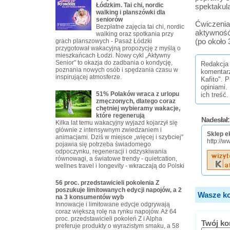
Łódzkim. Tai chi, nordic
spektakul
walking i planszówki dla
seniorów
Ćwiczenia
Bezpłatne zajęcia tai chi, nordic
aktywność
walking oraz spotkania przy
(po około 
grach planszowych - Pasaż Łódzki
przygotował wakacyjną propozycję z myślą o
mieszkańcach Łodzi. Nowy cykl „Aktywny
Senior" to okazja do zadbania o kondycję,
Redakcja 
poznania nowych osób i spędzania czasu w
komentar
inspirującej atmosferze.
Kafito". 
opiniami.
51% Polaków wraca z urlopu
ich treść.
zmęczonych, dlatego coraz
chętniej wybieramy wakacje,
które regenerują
Nadesłał:
Kilka lat temu wakacyjny wyjazd kojarzył się
głównie z intensywnym zwiedzaniem i
Sklep e
animacjami. Dziś w miejsce „więcej i szybciej"
http://w
pojawia się potrzeba świadomego
odpoczynku, regeneracji i odzyskiwania
równowagi, a światowe trendy - quietcation,
wellnes travel i longevity - wkraczają do Polski
56 proc. przedstawicieli pokolenia Z
poszukuje limitowanych edycji napojów, a 2
Wasze ko
na 3 konsumentów wyb
Innowacje i limitowane edycje odgrywają
coraz większą rolę na rynku napojów. Aż 64
proc. przedstawicieli pokoleń Z i Alpha
Twój ko
preferuje produkty o wyrazistym smaku, a 58