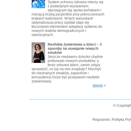
System ochrony zdrowia mierzy się
z podwójnym wyzwaniem:
starzejącym się społeczeństwem i
rosnącą liczbą pacjentów przy jednoczesnych
brakach kadrowych. W tych warunkach
optymalizacja pracy szpitali staje się
kluczowym elementem adaptacji systemu do
nowych realiów demograficznych i
operacyjnych.
Neofobia żywieniowa u dzieci – 3
sposoby na oswajanie nowych
smaków
Jeszcze niedawno dziecko chętnie
próbowało nowych produktów, a
teraz odsuwa talerz, zanim zdąży
sprawdzić, co się na nim znajduje? Niechęć
do nieznanych smaków, zapachów i
konsystencji może być przejawem neofobii
żywieniowej.
więcej
»
© Copyrigh
Regulamin, Polityka Pry