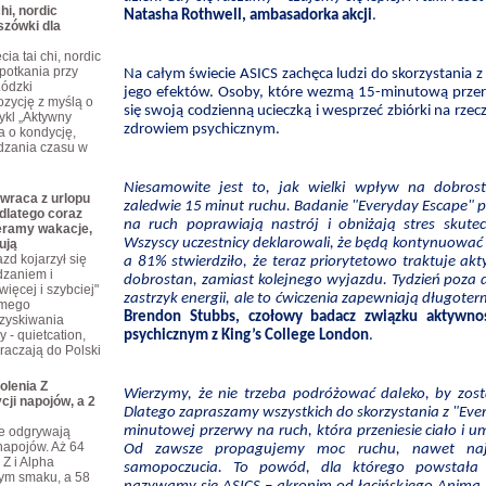
hi, nordic
Natasha Rothwell, ambasadorka akcji
.
szówki dla
ia tai chi, nordic
potkania przy
Na całym świecie ASICS zachęca ludzi do skorzystania z
Łódzki
jego efektów. Osoby, które wezmą 15-minutową przer
zycję z myślą o
się swoją codzienną ucieczką i wesprzeć zbiórki na rzecz
ykl „Aktywny
zdrowiem psychicznym.
a o kondycję,
dzania czasu w
Niesamowite jest to, jak wielki wpływ na dobros
wraca z urlopu
zaledwie 15 minut ruchu. Badanie "Everyday Escape" p
dlatego coraz
na ruch poprawiają nastrój i obniżają stres skutec
eramy wakacje,
Wszyscy uczestnicy deklarowali, że będą kontynuować 
ują
zd kojarzył się
a 81% stwierdziło, że teraz priorytetowo traktuje ak
dzaniem i
dobrostan, zamiast kolejnego wyjazdu. Tydzień poz
ięcej i szybciej"
zastrzyk energii, ale to ćwiczenia zapewniają długote
omego
Brendon Stubbs, czołowy badacz związku aktywnoś
dzyskiwania
 - quietcation,
psychicznym z King’s College London
.
kraczają do Polski
olenia Z
Wierzymy, że nie trzeba podróżować daleko, by zost
cji napojów, a 2
Dlatego zapraszamy wszystkich do skorzystania z "Ever
minutowej przerwy na ruch, która przeniesie ciało i um
je odgrywają
napojów. Aż 64
Od zawsze propagujemy moc ruchu, nawet naj
 Z i Alpha
samopoczucia. To powód, dla którego powstała
tym smaku, a 58