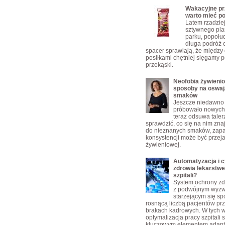
Wakacyjne prz
warto mieć p
Latem rzadzie
sztywnego pla
parku, popołu
długa podróż 
spacer sprawiają, że między
posiłkami chętniej sięgamy p
przekąski.
Neofobia żywienio
sposoby na oswaj
smaków
Jeszcze niedawno 
próbowało nowych 
teraz odsuwa taler
sprawdzić, co się na nim zn
do nieznanych smaków, zap
konsystencji może być przej
żywieniowej.
Automatyzacja i c
zdrowia lekarstw
szpitali?
System ochrony zd
z podwójnym wyz
starzejącym się s
rosnącą liczbą pacjentów pr
brakach kadrowych. W tych 
optymalizacja pracy szpitali s
kluczowym elementem adapta