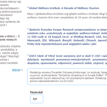
rowia mierzy się
waniem:
połeczeństwem i
³ Global Wellness Institute: A Decade of Wellness Tourism.
zy jednoczesnych
https://globalwellnessinstitute.org/global-wellness-institute-blog
warunkach
wellness-tourism-first-ever-compilation-of-10-years-of-market-data
taje się
cji systemu do
ych i
⁴ Badanie Everyday Escape Research przeprowadzono w sierpn
ostatnim roku uczestniczyły w wyjeździe wellness/retreat. An
wa u dzieci – 3
11 000 osób w 16 krajach (m.in. w Wielkiej Brytanii, USA, Aust
anie nowych
Niemczech, ZEA, Włoszech, Brazylii, Holandii, Chinach, Japonii, 
Próby były reprezentatywne pod względem wieku i płci.
dziecko chętnie
produktów, a
z, zanim zdąży
⁵ ASICS State of Mind Score wyrażony jest w skali 0–100 i op
ajduje? Niechęć
achów i
dziesięciu wymiarach poznawczo-emocjonalnych: pozytywność,
awem neofobii
skupienie, opanowanie, odporność, pewność siebie, czujność, sp
więcej
»
Redakcja serwisu Poradnik-Zdrowia.pl informuje, że artykuły, foto
są przez użytkowników "Serwisów skupionych w Grupie Kafito". Pu
wypowiedzi są ich własnością i ich prywatnymi opiniami. Redakcja
ponosi odpowiedzialności za ich treść.
Nadesłał:
2pr