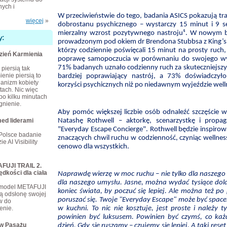
ych i
W przeciwieństwie do tego, badania ASICS pokazują tr
więcej
»
dobrostanu psychicznego – wystarczy 15 minut i 9 s
mierzalny wzrost pozytywnego nastroju⁵. W nowym b
y:
prowadzonym pod okiem dr Brendona Stubbsa z King’s C
którzy codziennie poświęcali 15 minut na prosty ruch
dzień Karmienia
poprawę samopoczucia w porównaniu do swojego wyj
71% badanych uznało codzienny ruch za skuteczniejszy 
piersią tak
enie piersią to
bardziej poprawiający nastrój, a 73% doświadczyło
ganizm kobiety
korzyści psychicznych niż po niedawnym wyjeździe well
tach. Nic więc
po kilku minutach
gnienie.
Aby pomóc większej liczbie osób odnaleźć szczęście 
ed liderami
Natashę Rothwell – aktorkę, scenarzystkę i propag
"Everyday Escape Concierge". Rothwell będzie inspirow
Polsce badanie
znaczących chwil ruchu w codzienność, czyniąc wellne
e AI Visibility
cenowo dla wszystkich.
FUJI TRAIL 2.
ędkości dla ciała
Naprawdę wierzę w moc ruchu – nie tylko dla naszego 
dla naszego umysłu. Jasne, można wydać tysiące dola
 model METAFUJI
koniec świata, by poczuć się lepiej. Ale można też po
ą odsłonę swojej
poruszać się. Twoje "Everyday Escape" może być spac
ów do
enie.
w kuchni. To nic nie kosztuje, jest proste i należy ty
powinien być luksusem. Powinien być czymś, co ka
 w Pasażu
dzień. Gdy się ruszamy – czujemy się lepiej. A taki rese