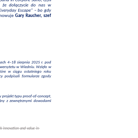
ana in Corpore Sano, czyli
 że dołączycie do nas w
"Everyday Escape" – bo gdy
mowuje
Gary Raucher, szef
ach 4–18 sierpnia 2025 r. pod
iwersytetu w Wiedniu. Wzięło w
które w ciągu ostatniego roku
icy podpisali formularze zgody
 projekt typu proof-of-concept,
ójny z zewnętrznymi dowodami
k-innovation-and-value-in-