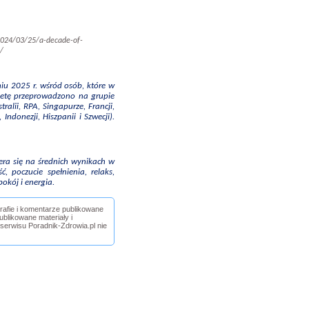
/2024/03/25/a-decade-of-
/
iu 2025 r. wśród osób, które w
kietę przeprowadzono na grupie
ralii, RPA, Singapurze, Francji,
Indonezji, Hiszpanii i Szwecji).
iera się na średnich wynikach w
 poczucie spełnienia, relaks,
okój i energia.
grafie i komentarze publikowane
blikowane materiały i
 serwisu Poradnik-Zdrowia.pl nie