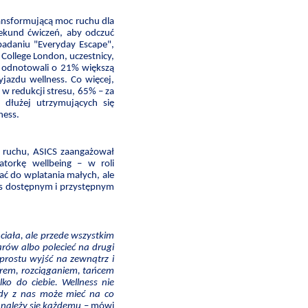
ansformującą moc ruchu dla
ekund ćwiczeń, aby odczuć
adaniu "Everyday Escape",
ollege London, uczestnicy,
, odnotowali o 21% większą
azdu wellness. Co więcej,
w redukcji stresu, 65% – za
 dłużej utrzymujących się
ness.
w ruchu, ASICS zaangażował
atorkę wellbeing – w roli
ać do wplatania małych, ale
ss dostępnym i przystępnym
ciała, ale przede wszystkim
rów albo polecieć na drugi
 prostu wyjść na zewnątrz i
erem, rozciąganiem, tańcem
lko do ciebie. Wellness nie
żdy z nas może mieć na co
t należy się każdemu
– mówi