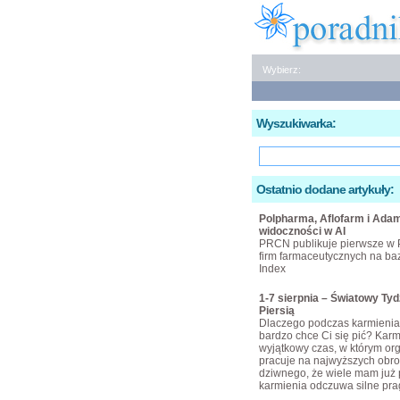
Wybierz:
Wyszukiwarka:
Ostatnio dodane artykuły:
Polpharma, Aflofarm i Adam
widoczności w AI
PRCN publikuje pierwsze w 
firm farmaceutycznych na bazi
Index
1-7 sierpnia – Światowy Ty
Piersią
Dlaczego podczas karmienia 
bardzo chce Ci się pić? Karmi
wyjątkowy czas, w którym or
pracuje na najwyższych obro
dziwnego, że wiele mam już 
karmienia odczuwa silne pra