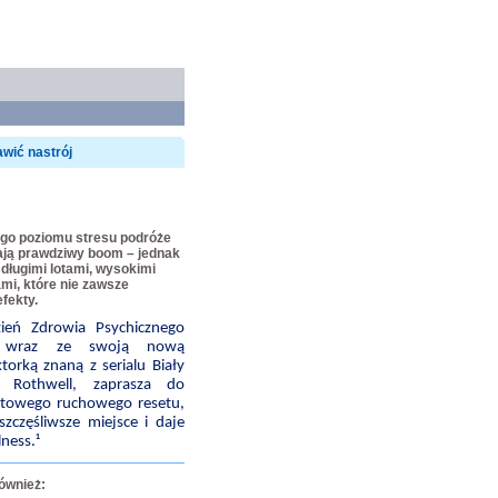
wić nastrój
ego poziomu stresu podróże
ają prawdziwy boom – jednak
 długimi lotami, wysokimi
ami, które nie zawsze
fekty.
eń Zdrowia Psychicznego
, wraz ze swoją nową
orką znaną z serialu Biały
ą Rothwell, zaprasza do
nutowego ruchowego resetu,
zczęśliwsze miejsce i daje
lness.¹
również: