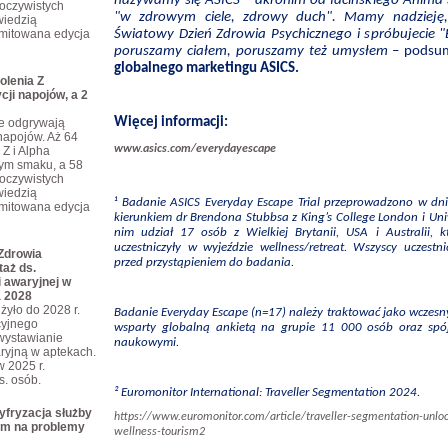
nazywamy się ASICS – akronim od łacińskiego Anima S
eoczywistych
"w zdrowym ciele, zdrowy duch". Mamy nadzieję,
iedzią
limitowana edycja
Światowy Dzień Zdrowia Psychicznego i spróbujecie 
poruszamy ciałem, poruszamy też umysłem
– podsu
globalnego marketingu ASICS.
olenia Z
cji napojów, a 2
Więcej informacji:
je odgrywają
napojów. Aż 64
www.asics.com/everydayescape
 Z i Alpha
tym smaku, a 58
eoczywistych
iedzią
¹ Badanie ASICS Everyday Escape Trial przeprowadzono w dni
limitowana edycja
kierunkiem dr Brendona Stubbsa z King’s College London i Un
nim udział 17 osób z Wielkiej Brytanii, USA i Australii, 
uczestniczyły w wyjeździe wellness/retreat. Wszyscy uczestn
Zdrowia
przed przystąpieniem do badania.
taż ds.
 awaryjnej w
a 2028
żyło do 2028 r.
Badanie Everyday Escape (n=17) należy traktować jako wczesny
cyjnego
wsparty globalną ankietą na grupie 11 000 osób oraz sp
wystawianie
naukowymi.
ryjną w aptekach.
w 2025 r.
ys. osób.
² Euromonitor International: Traveller Segmentation 2024.
yfryzacja służby
https://www.euromonitor.com/article/traveller-segmentation-unloc
em na problemy
wellness-tourism2