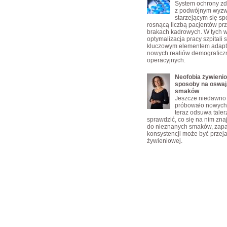
System ochrony zd
z podwójnym wyz
starzejącym się s
rosnącą liczbą pacjentów pr
brakach kadrowych. W tych 
optymalizacja pracy szpitali s
kluczowym elementem adapta
nowych realiów demograficzn
operacyjnych.
Neofobia żywienio
sposoby na oswaj
smaków
Jeszcze niedawno 
próbowało nowych 
teraz odsuwa taler
sprawdzić, co się na nim zn
do nieznanych smaków, zap
konsystencji może być przej
żywieniowej.