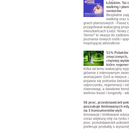
Łódzkim. Tai c
walking i plan
seniorów
Bezpłatne zajęc
walking oraz s
grach planszowych - Pasaż 
przygotował wakacyjną propo
mieszkańcach Łodzi. Nowy c
Senior" to okazja do zadbani
poznania nowych osób i spę
inspirującej atmosferze.
51% Polaków 
zmęczonych, 
chętniej wybi
które regener
Kilka lat temu wakacyjny wyja
głównie z intensywnym zwie
animacjami. Dziś w miejsce „w
pojawia się potrzeba świad
odpoczynku, regeneracji i o
równowagi, a światowe trendy
wellnes travel i longevity - w
56 proc. przedstawicieli pok
poszukuje limitowanych edy
na 3 konsumentów wyb
Innowacje i limitowane edyc
coraz większą rolę na rynku 
proc. przedstawicieli pokoleń
preferuje produkty o wyrazis