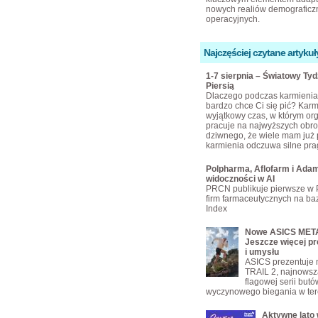
nowych realiów demograficzn
operacyjnych.
Najczęściej czytane artykuł
1-7 sierpnia – Światowy Ty
Piersią
Dlaczego podczas karmienia 
bardzo chce Ci się pić? Karmi
wyjątkowy czas, w którym or
pracuje na najwyższych obro
dziwnego, że wiele mam już 
karmienia odczuwa silne pra
Polpharma, Aflofarm i Adam
widoczności w AI
PRCN publikuje pierwsze w 
firm farmaceutycznych na bazi
Index
Nowe ASICS META
Jeszcze więcej pr
i umysłu
ASICS prezentuje
TRAIL 2, najnowsz
flagowej serii but
wyczynowego biegania w ter
Aktywne lato