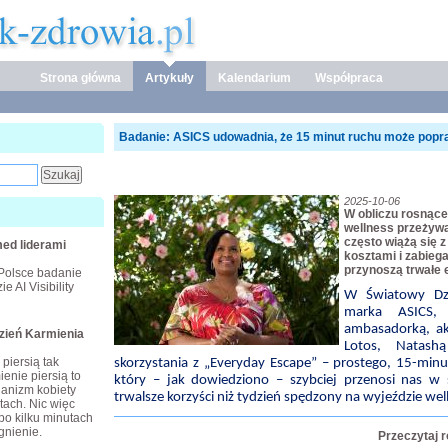
Strona główna
Artykuły
Kalendarium
Współpraca
Badanie: ASICS udowadnia, że 15 minut ruchu może popra
2025-10-06
W obliczu rosnąc
wellness przeżyw
często wiążą się z
ed liderami
kosztami i zabieg
przynoszą trwałe e
Polsce badanie
e AI Visibility
W Światowy Dzi
marka ASICS
ambasadorką, akt
dzień Karmienia
Lotos, Natash
piersią tak
skorzystania z „Everyday Escape” – prostego, 15-mi
enie piersią to
który – jak dowiedziono – szybciej przenosi nas w s
ganizm kobiety
trwalsze korzyści niż tydzień spędzony na wyjeździe wel
tach. Nic więc
po kilku minutach
gnienie.
Przeczytaj 