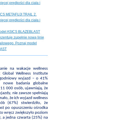
ięcej prędkości dla ciała i
CS METAFUJI TRAIL 2.
ięcej prędkości dla ciała i
odel ASICS BLAZEBLAST
zentuje zupełnie nową linię
ailowego. Poznaj model
LAST
anie na wakacje wellness
Global Wellness Institute
tygodniowy wyjazd – o 41%
m nowe badania globalne
 11 000 osób, ujawniają, że
jazdy, nie zawsze spełniają
ało, że ich wyjazd wellness
ób (67%) stwierdziło, że
iast po opuszczeniu ośrodka
 to wręcz zwiększyło poziom
y, a jedna czwarta (25%) na