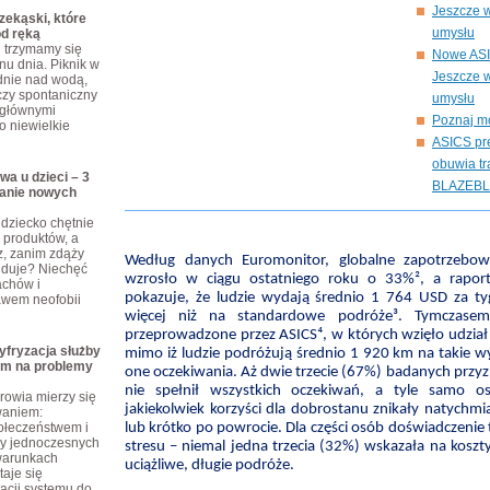
Jeszcze w
ekąski, które
umysłu
od ręką
j trzymamy się
Nowe ASI
nu dnia. Piknik w
Jeszcze w
dnie nad wodą,
czy spontaniczny
umysłu
 głównymi
Poznaj m
o niewielkie
ASICS pre
obuwia tr
wa u dzieci – 3
BLAZEB
anie nowych
dziecko chętnie
produktów, a
z, zanim zdąży
Według danych Euromonitor, globalne zapotrzebow
ajduje? Niechęć
wzrosło w ciągu ostatniego roku o 33%², a raport 
achów i
pokazuje, że ludzie wydają średnio 1 764 USD za 
awem neofobii
więcej niż na standardowe podróże³. Tymczase
przeprowadzone przez ASICS⁴, w których wzięło udział
yfryzacja służby
mimo iż ludzie podróżują średnio 1 920 km na takie wy
em na problemy
one oczekiwania. Aż dwie trzecie (67%) badanych przyzn
nie spełnił wszystkich oczekiwań, a tyle samo os
rowia mierzy się
jakiekolwiek korzyści dla dobrostanu znikały natychm
waniem:
połeczeństwem i
lub krótko po powrocie. Dla części osób doświadczenie
zy jednoczesnych
stresu – niemal jedna trzecia (32%) wskazała na koszt
warunkach
uciążliwe, długie podróże.
taje się
cji systemu do