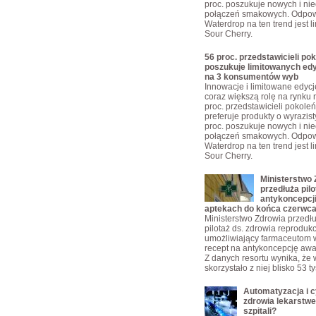
proc. poszukuje nowych i ni
połączeń smakowych. Odpow
Waterdrop na ten trend jest 
Sour Cherry.
56 proc. przedstawicieli pok
poszukuje limitowanych edy
na 3 konsumentów wyb
Innowacje i limitowane edyc
coraz większą rolę na rynku 
proc. przedstawicieli pokoleń
preferuje produkty o wyrazis
proc. poszukuje nowych i ni
połączeń smakowych. Odpow
Waterdrop na ten trend jest 
Sour Cherry.
Ministerstwo 
przedłuża pilo
antykoncepcji
aptekach do końca czerwc
Ministerstwo Zdrowia przedłu
pilotaż ds. zdrowia reproduk
umożliwiający farmaceutom 
recept na antykoncepcję awa
Z danych resortu wynika, że 
skorzystało z niej blisko 53 t
Automatyzacja i c
zdrowia lekarstw
szpitali?