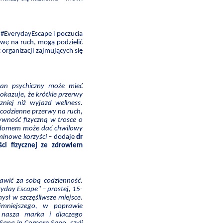
 #EverydayEscape i poczucia
wę na ruch, mogą podzielić
 organizacji zajmujących się
tan psychiczny może mieć
okazuje, że krótkie przerwy
zniej niż wyjazd wellness.
codzienne przerwy na ruch,
tywność fizyczną w trosce o
a domem może dać chwilowy
rminowe korzyści
– dodaje
dr
ci fizycznej ze zdrowiem
awić za sobą codzienność.
yday Escape" – prostej, 15-
ysł w szczęśliwsze miejsce.
mniejszego, w poprawie
 nasza marka i dlaczego