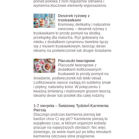
ponad połowa z nich regularnie odnawia i
wymienia kluczowe elementy wyposażenia.
Deserek ryżowy z
truskawkami
Kremowy, delikatny i naturalnie
owocowy – deserek ryżowy z
truskawkami to prosty pomysł na słodką
przekąskę dla malucha. Ryż gotowany na
mleku z dodatkiem cynamonu świetnie łączy
się z musem truskawkowym, tworząc deser
idealny na podwieczorek lub drugie śniadanie.
Placuszki twarogowe
Placuszki twarogowe z
dodatkiem liofilizowanych
truskawek to prosty pomysł na
śniadanie, podwieczorek lub lekki obiad.
Liofilizowane owoce nadają im subtelny smak
i piękny, naturalny kolor. W połączeniu z
kwaśną śmietaną i malinowym grysem tworzą
idealny deser lub posiłek dla całej rodziny.
1-7 sierpnia – Światowy Tydzień Karmienia
Piersią
Dlaczego podczas karmienia piersią tak
bardzo chce Ci się pić? Karmienie piersią to
wyjątkowy czas, w którym organizm kobiety
pracuje na najwyższych obrotach. Nic więc
dziwnego, że wiele mam już po kilku minutach
karmienia odczuwa silne pragnienie.