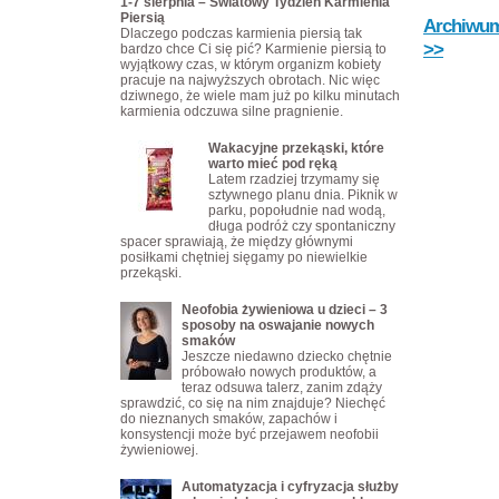
1-7 sierpnia – Światowy Tydzień Karmienia
Piersią
Archiwum 
Dlaczego podczas karmienia piersią tak
>>
bardzo chce Ci się pić? Karmienie piersią to
wyjątkowy czas, w którym organizm kobiety
pracuje na najwyższych obrotach. Nic więc
dziwnego, że wiele mam już po kilku minutach
karmienia odczuwa silne pragnienie.
Wakacyjne przekąski, które
warto mieć pod ręką
Latem rzadziej trzymamy się
sztywnego planu dnia. Piknik w
parku, popołudnie nad wodą,
długa podróż czy spontaniczny
spacer sprawiają, że między głównymi
posiłkami chętniej sięgamy po niewielkie
przekąski.
Neofobia żywieniowa u dzieci – 3
sposoby na oswajanie nowych
smaków
Jeszcze niedawno dziecko chętnie
próbowało nowych produktów, a
teraz odsuwa talerz, zanim zdąży
sprawdzić, co się na nim znajduje? Niechęć
do nieznanych smaków, zapachów i
konsystencji może być przejawem neofobii
żywieniowej.
Automatyzacja i cyfryzacja służby