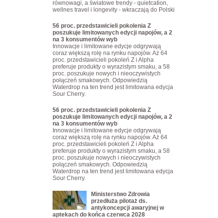
równowagi, a światowe trendy - quietcation,
wellnes travel i longevity - wkraczają do Polski
56 proc. przedstawicieli pokolenia Z
poszukuje limitowanych edycji napojów, a 2
na 3 konsumentów wyb
Innowacje i limitowane edycje odgrywają
coraz większą rolę na rynku napojów. Aż 64
proc. przedstawicieli pokoleń Z i Alpha
preferuje produkty o wyrazistym smaku, a 58
proc. poszukuje nowych i nieoczywistych
połączeń smakowych. Odpowiedzią
Waterdrop na ten trend jest limitowana edycja
Sour Cherry.
56 proc. przedstawicieli pokolenia Z
poszukuje limitowanych edycji napojów, a 2
na 3 konsumentów wyb
Innowacje i limitowane edycje odgrywają
coraz większą rolę na rynku napojów. Aż 64
proc. przedstawicieli pokoleń Z i Alpha
preferuje produkty o wyrazistym smaku, a 58
proc. poszukuje nowych i nieoczywistych
połączeń smakowych. Odpowiedzią
Waterdrop na ten trend jest limitowana edycja
Sour Cherry.
Ministerstwo Zdrowia
przedłuża pilotaż ds.
antykoncepcji awaryjnej w
aptekach do końca czerwca 2028