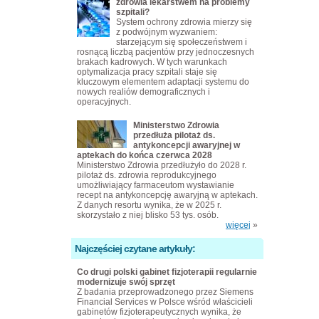
zdrowia lekarstwem na problemy
szpitali?
System ochrony zdrowia mierzy się
z podwójnym wyzwaniem:
starzejącym się społeczeństwem i
rosnącą liczbą pacjentów przy jednoczesnych
brakach kadrowych. W tych warunkach
optymalizacja pracy szpitali staje się
kluczowym elementem adaptacji systemu do
nowych realiów demograficznych i
operacyjnych.
Ministerstwo Zdrowia
przedłuża pilotaż ds.
antykoncepcji awaryjnej w
aptekach do końca czerwca 2028
Ministerstwo Zdrowia przedłużyło do 2028 r.
pilotaż ds. zdrowia reprodukcyjnego
umożliwiający farmaceutom wystawianie
recept na antykoncepcję awaryjną w aptekach.
Z danych resortu wynika, że w 2025 r.
skorzystało z niej blisko 53 tys. osób.
więcej
»
Najczęściej czytane artykuły:
Co drugi polski gabinet fizjoterapii regularnie
modernizuje swój sprzęt
Z badania przeprowadzonego przez Siemens
Financial Services w Polsce wśród właścicieli
gabinetów fizjoterapeutycznych wynika, że