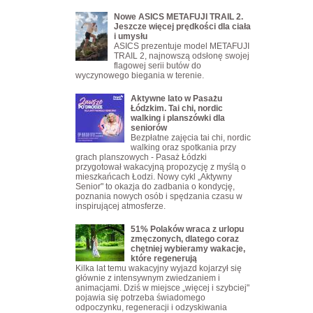
Nowe ASICS METAFUJI TRAIL 2.
Jeszcze więcej prędkości dla ciała
i umysłu
ASICS prezentuje model METAFUJI
TRAIL 2, najnowszą odsłonę swojej
flagowej serii butów do
wyczynowego biegania w terenie.
Aktywne lato w Pasażu
Łódzkim. Tai chi, nordic
walking i planszówki dla
seniorów
Bezpłatne zajęcia tai chi, nordic
walking oraz spotkania przy
grach planszowych - Pasaż Łódzki
przygotował wakacyjną propozycję z myślą o
mieszkańcach Łodzi. Nowy cykl „Aktywny
Senior" to okazja do zadbania o kondycję,
poznania nowych osób i spędzania czasu w
inspirującej atmosferze.
51% Polaków wraca z urlopu
zmęczonych, dlatego coraz
chętniej wybieramy wakacje,
które regenerują
Kilka lat temu wakacyjny wyjazd kojarzył się
głównie z intensywnym zwiedzaniem i
animacjami. Dziś w miejsce „więcej i szybciej"
pojawia się potrzeba świadomego
odpoczynku, regeneracji i odzyskiwania