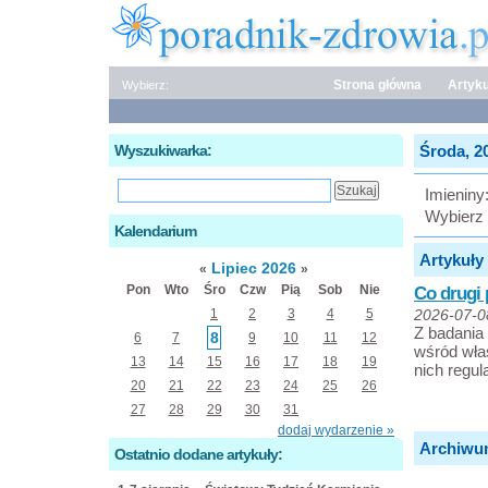
Strona główna
Artyku
Wybierz:
Wyszukiwarka:
Środa, 20
Imieniny
Wybierz 
Kalendarium
Artykuły 
Lipiec 2026
«
»
Pon
Wto
Śro
Czw
Pią
Sob
Nie
Co drugi 
1
2
3
4
5
2026-07-0
Z badania
8
6
7
9
10
11
12
wśród właś
13
14
15
16
17
18
19
nich regu
20
21
22
23
24
25
26
27
28
29
30
31
dodaj wydarzenie »
Archiwu
Ostatnio dodane artykuły: