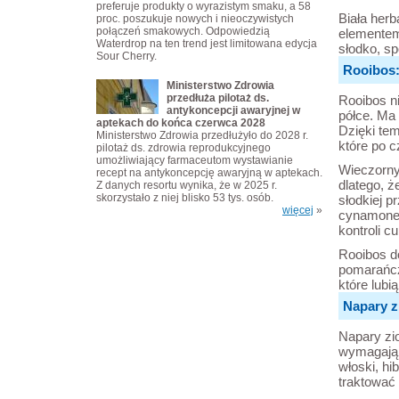
preferuje produkty o wyrazistym smaku, a 58
Biała herb
proc. poszukuje nowych i nieoczywistych
połączeń smakowych. Odpowiedzią
elementem
Waterdrop na ten trend jest limitowana edycja
słodko, sp
Sour Cherry.
Rooibos:
Ministerstwo Zdrowia
przedłuża pilotaż ds.
Rooibos ni
antykoncepcji awaryjnej w
półce. Ma 
aptekach do końca czerwca 2028
Dzięki tem
Ministerstwo Zdrowia przedłużyło do 2028 r.
które po c
pilotaż ds. zdrowia reprodukcyjnego
umożliwiający farmaceutom wystawianie
Wieczorny
recept na antykoncepcję awaryjną w aptekach.
dlatego, ż
Z danych resortu wynika, że w 2025 r.
skorzystało z niej blisko 53 tys. osób.
słodkiej p
więcej
»
cynamonem
kontroli c
Rooibos do
pomarańcz
które lubi
Napary z
Napary zi
wymagają r
włoski, hi
traktować 