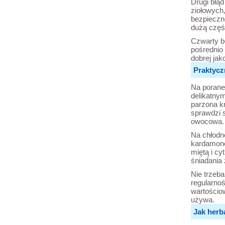
Drugi błąd
ziołowych
bezpieczne
dużą częś
Czwarty bł
pośrednio 
dobrej jak
Praktycz
Na poranek
delikatnym
parzona k
sprawdzi s
owocowa.
Na chłodn
kardamone
miętą i cy
śniadania 
Nie trzeba
regularnoś
wartościo
używa.
Jak herb