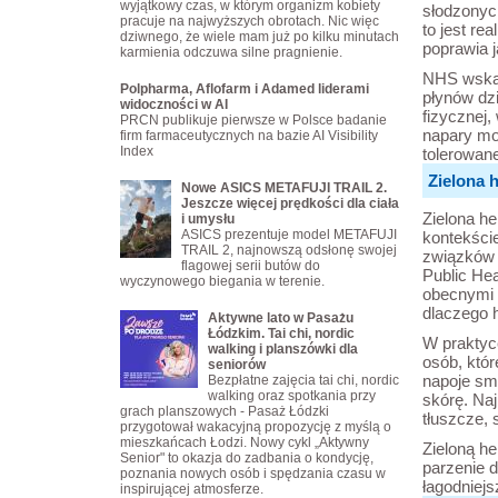
wyjątkowy czas, w którym organizm kobiety
słodzonych
pracuje na najwyższych obrotach. Nic więc
to jest re
dziwnego, że wiele mam już po kilku minutach
poprawia 
karmienia odczuwa silne pragnienie.
NHS wskaz
Polpharma, Aflofarm i Adamed liderami
płynów dz
widoczności w AI
fizycznej,
PRCN publikuje pierwsze w Polsce badanie
napary mo
firm farmaceutycznych na bazie AI Visibility
Index
tolerowan
Zielona 
Nowe ASICS METAFUJI TRAIL 2.
Jeszcze więcej prędkości dla ciała
Zielona h
i umysłu
ASICS prezentuje model METAFUJI
kontekście
TRAIL 2, najnowszą odsłonę swojej
związków 
flagowej serii butów do
Public Hea
wyczynowego biegania w terenie.
obecnymi 
dlaczego h
Aktywne lato w Pasażu
Łódzkim. Tai chi, nordic
W praktyc
walking i planszówki dla
osób, któr
seniorów
napoje sm
Bezpłatne zajęcia tai chi, nordic
walking oraz spotkania przy
skórę. Naj
grach planszowych - Pasaż Łódzki
tłuszcze, 
przygotował wakacyjną propozycję z myślą o
mieszkańcach Łodzi. Nowy cykl „Aktywny
Zieloną he
Senior" to okazja do zadbania o kondycję,
parzenie d
poznania nowych osób i spędzania czasu w
łagodniejs
inspirującej atmosferze.