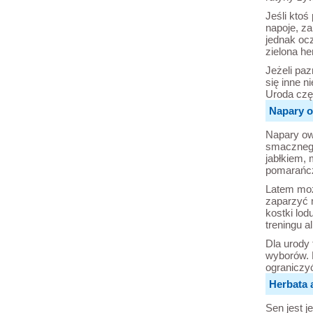
Jeśli ktoś
napoje, za
jednak ocz
zielona he
Jeżeli paz
się inne n
Uroda częs
Napary o
Napary ow
smacznego
jabłkiem, 
pomarańcz
Latem moż
zaparzyć m
kostki lod
treningu a
Dla urody 
wyborów. 
ograniczyć
Herbata 
Sen jest 