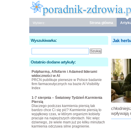
Strona główna
Artyku
Wybierz:
Wyszukiwarka:
Jak herb
Ostatnio dodane artykuły:
Polpharma, Aflofarm i Adamed liderami
widoczności w AI
PRCN publikuje pierwsze w Polsce badanie
firm farmaceutycznych na bazie AI Visibility
Index
1-7 sierpnia – Światowy Tydzień Karmienia
Piersią
Dlaczego podczas karmienia piersią tak
chłodniejs
bardzo chce Ci się pić? Karmienie piersią to
wpływają 
wyjątkowy czas, w którym organizm kobiety
pracuje na najwyższych obrotach. Nic więc
dziwnego, że wiele mam już po kilku minutach
karmienia odczuwa silne pragnienie.