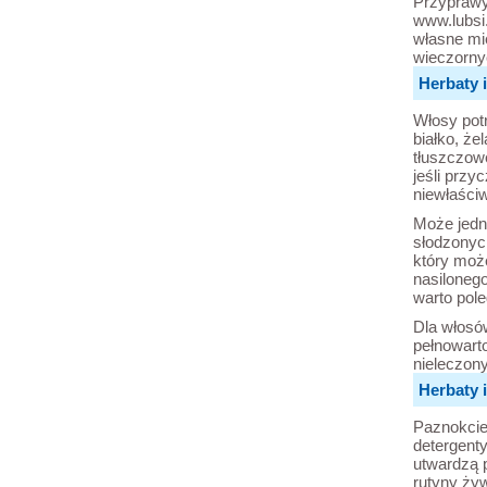
Przyprawy
www.lubsi.
własne mi
wieczorny
Herbaty 
Włosy pot
białko, że
tłuszczowe
jeśli przy
niewłaściw
Może jedn
słodzonych
który moż
nasiloneg
warto pol
Dla włosów
pełnowart
nieleczon
Herbaty 
Paznokcie
detergenty
utwardzą 
rutyny żyw