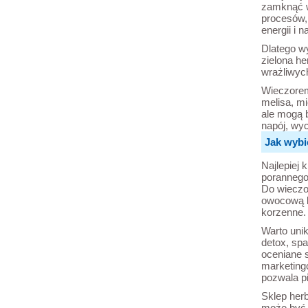
zamknąć w
procesów, 
energii i n
Dlatego w
zielona h
wrażliwych
Wieczorem
melisa, m
ale mogą b
napój, wyc
Jak wybi
Najlepiej 
porannego 
Do wieczor
owocową b
korzenne.
Warto unik
detox, spa
oceniane s
marketingo
pozwala pi
Sklep her
może być 