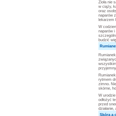
Zioła nie 
w ciąży, k
oraz osob
naparów zi
lekarzem 
W codzien
naparów i
szczególni
budzić wi
Rumianek
Rumianek,
związanych
wszystkim
przyjemny
Rumianek 
rytmem dni
zimno. Ni
skórne, h
W urodzie
odłożyć te
przed sne
działanie,
Skóra a 