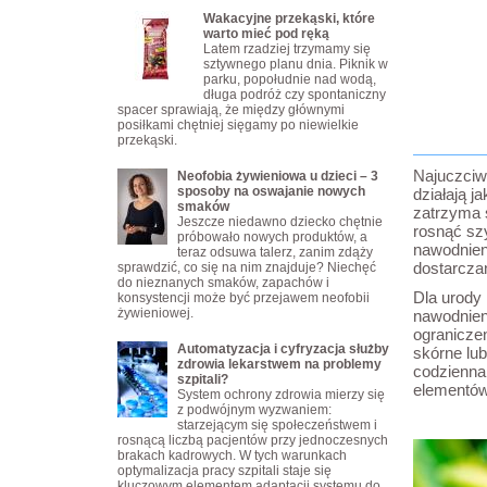
Wakacyjne przekąski, które
warto mieć pod ręką
Latem rzadziej trzymamy się
sztywnego planu dnia. Piknik w
parku, popołudnie nad wodą,
długa podróż czy spontaniczny
spacer sprawiają, że między głównymi
posiłkami chętniej sięgamy po niewielkie
przekąski.
Najuczciw
Neofobia żywieniowa u dzieci – 3
sposoby na oswajanie nowych
działają j
smaków
zatrzyma s
Jeszcze niedawno dziecko chętnie
rosnąć sz
próbowało nowych produktów, a
nawodnien
teraz odsuwa talerz, zanim zdąży
dostarczan
sprawdzić, co się na nim znajduje? Niechęć
do nieznanych smaków, zapachów i
Dla urody 
konsystencji może być przejawem neofobii
żywieniowej.
nawodnien
ograniczen
Automatyzacja i cyfryzacja służby
skórne lu
zdrowia lekarstwem na problemy
codzienna
szpitali?
elementów 
System ochrony zdrowia mierzy się
z podwójnym wyzwaniem:
starzejącym się społeczeństwem i
rosnącą liczbą pacjentów przy jednoczesnych
brakach kadrowych. W tych warunkach
optymalizacja pracy szpitali staje się
kluczowym elementem adaptacji systemu do