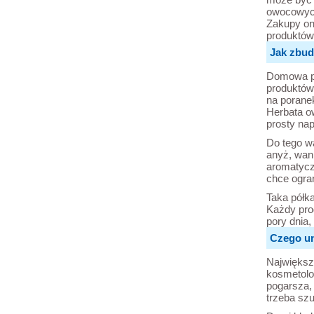
owocowych
Zakupy on
produktów
Jak zbud
Domowa pó
produktów.
na poranek
Herbata ow
prosty nap
Do tego wa
anyż, wan
aromatycz
chce ogra
Taka półka
Każdy pro
pory dnia, 
Czego un
Największy
kosmetolog
pogarsza, 
trzeba szu