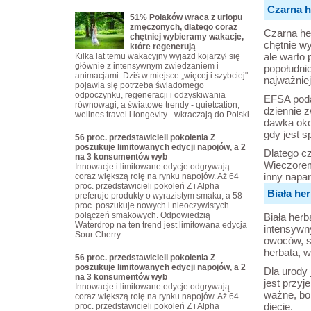
Czarna h
51% Polaków wraca z urlopu
zmęczonych, dlatego coraz
Czarna her
chętniej wybieramy wakacje,
chętnie w
które regenerują
ale warto
Kilka lat temu wakacyjny wyjazd kojarzył się
głównie z intensywnym zwiedzaniem i
popołudni
animacjami. Dziś w miejsce „więcej i szybciej"
najważnie
pojawia się potrzeba świadomego
odpoczynku, regeneracji i odzyskiwania
EFSA poda
równowagi, a światowe trendy - quietcation,
dziennie 
wellnes travel i longevity - wkraczają do Polski
dawka oko
gdy jest 
56 proc. przedstawicieli pokolenia Z
poszukuje limitowanych edycji napojów, a 2
Dlatego cz
na 3 konsumentów wyb
Wieczorem
Innowacje i limitowane edycje odgrywają
inny napar
coraz większą rolę na rynku napojów. Aż 64
proc. przedstawicieli pokoleń Z i Alpha
Biała he
preferuje produkty o wyrazistym smaku, a 58
proc. poszukuje nowych i nieoczywistych
połączeń smakowych. Odpowiedzią
Biała herb
Waterdrop na ten trend jest limitowana edycja
intensywn
Sour Cherry.
owoców, sp
herbata, w
56 proc. przedstawicieli pokolenia Z
poszukuje limitowanych edycji napojów, a 2
Dla urody 
na 3 konsumentów wyb
jest przyj
Innowacje i limitowane edycje odgrywają
ważne, bo
coraz większą rolę na rynku napojów. Aż 64
diecie.
proc. przedstawicieli pokoleń Z i Alpha