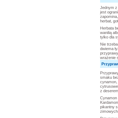
Jednym z 
jest ogran
zapomina,
herbat, g
Herbata b
wanilią al
tylko dla 
Nie trzeba
dwiema ły
przyprawy:
wrażenie 
Przypraw
Przyprawy
smaku bez
cynamon, k
cytrusowe.
z deserem
Cynamon d
Kardamon n
pikantny 
zimowych.