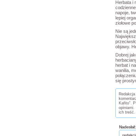
Herbata i 
codzienne
napoje, tw
lepiej org
ziołowe p
Nie są je
Największ
przeciwsł
objawy. H
Dobrej jak
herbacian
herbat i n
wanilia, 
połączeniu
się prost
Redakcja 
komentar
Kafito". 
opiniami.
ich treść.
Nadesłał:
redakcj