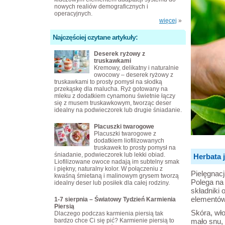
nowych realiów demograficznych i
operacyjnych.
więcej
»
Najczęściej czytane artykuły:
Deserek ryżowy z
truskawkami
Kremowy, delikatny i naturalnie
owocowy – deserek ryżowy z
truskawkami to prosty pomysł na słodką
przekąskę dla malucha. Ryż gotowany na
mleku z dodatkiem cynamonu świetnie łączy
się z musem truskawkowym, tworząc deser
idealny na podwieczorek lub drugie śniadanie.
Placuszki twarogowe
Placuszki twarogowe z
dodatkiem liofilizowanych
truskawek to prosty pomysł na
śniadanie, podwieczorek lub lekki obiad.
Herbata 
Liofilizowane owoce nadają im subtelny smak
i piękny, naturalny kolor. W połączeniu z
Pielęgnac
kwaśną śmietaną i malinowym grysem tworzą
Polega na 
idealny deser lub posiłek dla całej rodziny.
składniki
elementów 
1-7 sierpnia – Światowy Tydzień Karmienia
Piersią
Skóra, wło
Dlaczego podczas karmienia piersią tak
bardzo chce Ci się pić? Karmienie piersią to
mało snu, 