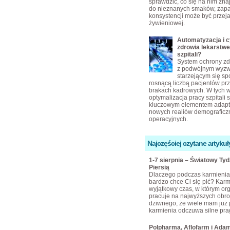
sprawdzić, co się na nim zn
do nieznanych smaków, zap
konsystencji może być przej
żywieniowej.
Automatyzacja i c
zdrowia lekarstw
szpitali?
System ochrony zd
z podwójnym wyz
starzejącym się s
rosnącą liczbą pacjentów pr
brakach kadrowych. W tych 
optymalizacja pracy szpitali s
kluczowym elementem adapta
nowych realiów demograficzn
operacyjnych.
Najczęściej czytane artykuł
1-7 sierpnia – Światowy Ty
Piersią
Dlaczego podczas karmienia 
bardzo chce Ci się pić? Karmi
wyjątkowy czas, w którym or
pracuje na najwyższych obro
dziwnego, że wiele mam już 
karmienia odczuwa silne pra
Polpharma, Aflofarm i Adam