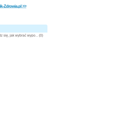
k-Zdrowia.pl >>
 się, jak wybrać wypo...
(0)