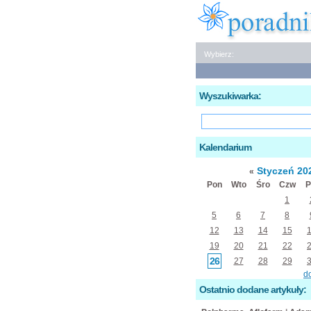
Wybierz:
Wyszukiwarka:
Kalendarium
Styczeń 20
«
Pon
Wto
Śro
Czw
P
1
5
6
7
8
12
13
14
15
19
20
21
22
26
27
28
29
d
Ostatnio dodane artykuły: