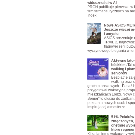
widoczności w AI
PRCN publikuje pierwsze w 
firm farmaceutycznych na bazi
Index
Nowe ASICS META
Jeszcze więcej pr
i umysłu
ASICS prezentuje
TRAIL 2, najnowsz
flagowej serii but
wyczynowego biegania w ter
Aktywne lato
Łódzkim. Tai c
walking i plan
seniorów
Bezpłatne zajęc
walking oraz s
grach planszowych - Pasaż 
przygotował wakacyjną propo
mieszkańcach Łodzi. Nowy c
Senior" to okazja do zadbani
poznania nowych osób i spę
inspirującej atmosferze.
51% Polaków 
zmęczonych, 
chętniej wybi
które regener
Kilka lat temu wakacyjny wyja