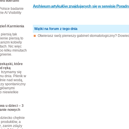
ed liderami
Archiwum artykułów znajdujących się w serwisie Poradni
Polsce badanie
e AI Visibility
dzień Karmienia
Wątki na forum z tego dnia
piersią tak
Otwierasz swój pierwszy gabinet stomatologiczny? Dowiedz
enie piersią to
ganizm kobiety
tach. Nic więc
po kilku minutach
gnienie.
ekąski, które
od ręką
j trzymamy się
nu dnia. Piknik w
dnie nad wodą,
czy spontaniczny
 głównymi
o niewielkie
wa u dzieci – 3
anie nowych
dziecko chętnie
produktów, a
z, zanim zdąży