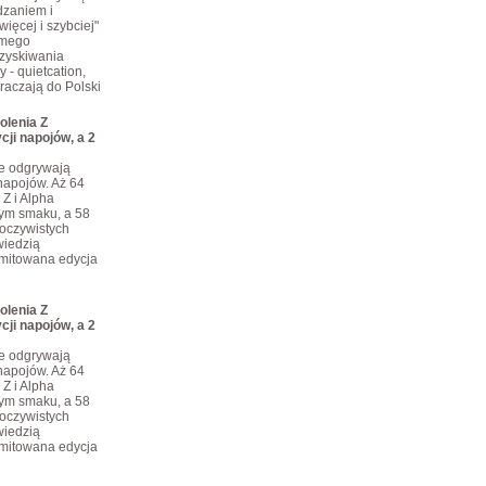
dzaniem i
ięcej i szybciej"
omego
dzyskiwania
 - quietcation,
kraczają do Polski
olenia Z
cji napojów, a 2
je odgrywają
napojów. Aż 64
 Z i Alpha
tym smaku, a 58
eoczywistych
iedzią
limitowana edycja
olenia Z
cji napojów, a 2
je odgrywają
napojów. Aż 64
 Z i Alpha
tym smaku, a 58
eoczywistych
iedzią
limitowana edycja