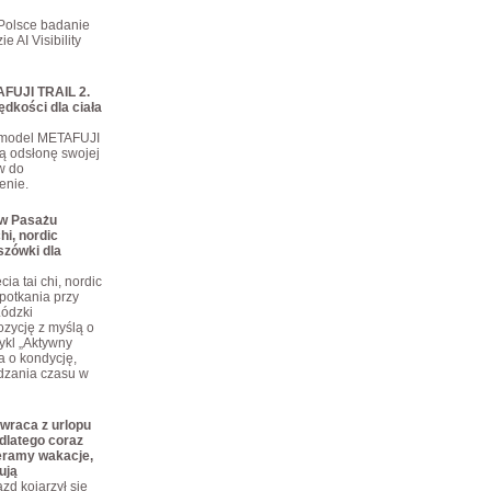
Polsce badanie
e AI Visibility
FUJI TRAIL 2.
ędkości dla ciała
 model METAFUJI
ą odsłonę swojej
ów do
enie.
 w Pasażu
hi, nordic
szówki dla
ia tai chi, nordic
potkania przy
Łódzki
zycję z myślą o
ykl „Aktywny
a o kondycję,
dzania czasu w
wraca z urlopu
dlatego coraz
eramy wakacje,
ują
zd kojarzył się