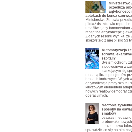
Ministerstwo 
przedłuża pilo
antykoncepcji
aptekach do końca czerwc
Ministerstwo Zdrowia przedłu
pilotaż ds. zdrowia reproduk
umożliwiający farmaceutom 
recept na antykoncepcję awa
Z danych resortu wynika, że 
skorzystało z niej blisko 53 t
Automatyzacja i c
zdrowia lekarstw
szpitali?
System ochrony zd
z podwójnym wyz
starzejącym się s
rosnącą liczbą pacjentów pr
brakach kadrowych. W tych 
optymalizacja pracy szpitali s
kluczowym elementem adapta
nowych realiów demograficzn
operacyjnych.
Neofobia żywienio
sposoby na oswaj
smaków
Jeszcze niedawno 
próbowało nowych 
teraz odsuwa taler
sprawdzić, co się na nim zn