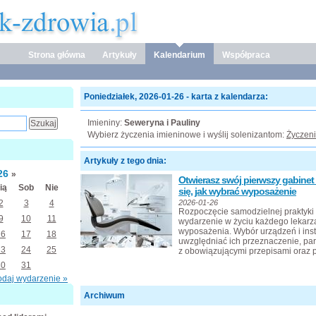
Strona główna
Artykuły
Kalendarium
Współpraca
Poniedziałek, 2026-01-26 - karta z kalendarza:
Imieniny:
Seweryna i Pauliny
Wybierz życzenia imieninowe i wyślij solenizantom:
Życzeni
Artykuły z tego dnia:
26
»
Otwierasz swój pierwszy gabine
ią
Sob
Nie
się, jak wybrać wyposażenie
2
3
4
2026-01-26
Rozpoczęcie samodzielnej praktyki 
9
10
11
wydarzenie w życiu każdego lekarza
wyposażenia. Wybór urządzeń i in
16
17
18
uwzględniać ich przeznaczenie, pa
23
24
25
z obowiązującymi przepisami oraz p
30
31
odaj wydarzenie »
Archiwum