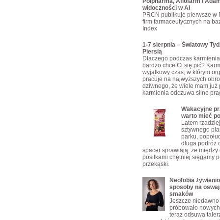
Polpharma, Aflofarm i Adam
widoczności w AI
PRCN publikuje pierwsze w 
firm farmaceutycznych na bazi
Index
1-7 sierpnia – Światowy Ty
Piersią
Dlaczego podczas karmienia 
bardzo chce Ci się pić? Karmi
wyjątkowy czas, w którym or
pracuje na najwyższych obro
dziwnego, że wiele mam już 
karmienia odczuwa silne pra
Wakacyjne prz
warto mieć p
Latem rzadzie
sztywnego pla
parku, popołu
długa podróż 
spacer sprawiają, że między
posiłkami chętniej sięgamy p
przekąski.
Neofobia żywienio
sposoby na oswaj
smaków
Jeszcze niedawno 
próbowało nowych 
teraz odsuwa taler