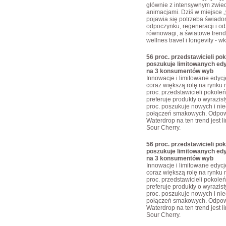
głównie z intensywnym zwie
animacjami. Dziś w miejsce „w
pojawia się potrzeba świad
odpoczynku, regeneracji i o
równowagi, a światowe trendy
wellnes travel i longevity - w
56 proc. przedstawicieli pok
poszukuje limitowanych edy
na 3 konsumentów wyb
Innowacje i limitowane edyc
coraz większą rolę na rynku 
proc. przedstawicieli pokoleń
preferuje produkty o wyrazis
proc. poszukuje nowych i ni
połączeń smakowych. Odpow
Waterdrop na ten trend jest 
Sour Cherry.
56 proc. przedstawicieli pok
poszukuje limitowanych edy
na 3 konsumentów wyb
Innowacje i limitowane edyc
coraz większą rolę na rynku 
proc. przedstawicieli pokoleń
preferuje produkty o wyrazis
proc. poszukuje nowych i ni
połączeń smakowych. Odpow
Waterdrop na ten trend jest 
Sour Cherry.