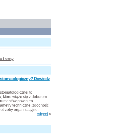
a i smsy
t stomatologiczny? Dowiedz
stomatologicznej to
, które wiąże się z doborem
strumentów powinien
rametry techniczne, zgodność
otrzeby organizacyjne.
więcej
»