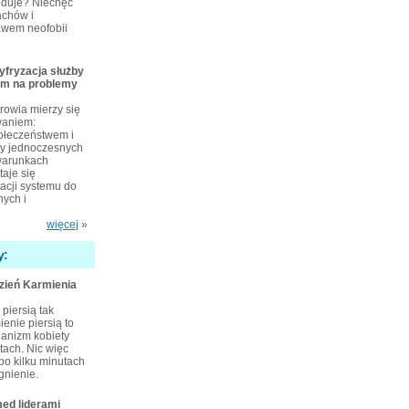
ajduje? Niechęć
achów i
awem neofobii
yfryzacja służby
em na problemy
rowia mierzy się
waniem:
połeczeństwem i
zy jednoczesnych
warunkach
taje się
cji systemu do
ych i
więcej
»
y:
dzień Karmienia
piersią tak
enie piersią to
ganizm kobiety
tach. Nic więc
po kilku minutach
gnienie.
ed liderami