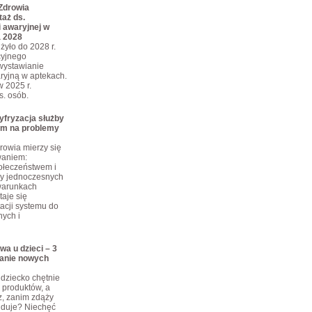
Zdrowia
taż ds.
 awaryjnej w
a 2028
żyło do 2028 r.
cyjnego
wystawianie
ryjną w aptekach.
w 2025 r.
ys. osób.
yfryzacja służby
em na problemy
rowia mierzy się
waniem:
połeczeństwem i
zy jednoczesnych
warunkach
taje się
cji systemu do
ych i
wa u dzieci – 3
anie nowych
dziecko chętnie
produktów, a
z, zanim zdąży
ajduje? Niechęć