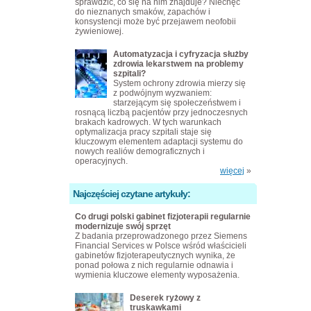
sprawdzić, co się na nim znajduje? Niechęć
do nieznanych smaków, zapachów i
konsystencji może być przejawem neofobii
żywieniowej.
Automatyzacja i cyfryzacja służby
zdrowia lekarstwem na problemy
szpitali?
System ochrony zdrowia mierzy się
z podwójnym wyzwaniem:
starzejącym się społeczeństwem i
rosnącą liczbą pacjentów przy jednoczesnych
brakach kadrowych. W tych warunkach
optymalizacja pracy szpitali staje się
kluczowym elementem adaptacji systemu do
nowych realiów demograficznych i
operacyjnych.
więcej
»
Najczęściej czytane artykuły:
Co drugi polski gabinet fizjoterapii regularnie
modernizuje swój sprzęt
Z badania przeprowadzonego przez Siemens
Financial Services w Polsce wśród właścicieli
gabinetów fizjoterapeutycznych wynika, że
ponad połowa z nich regularnie odnawia i
wymienia kluczowe elementy wyposażenia.
Deserek ryżowy z
truskawkami