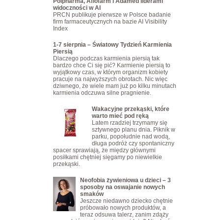
Polpharma, Aflofarm i Adamed liderami
widoczności w AI
PRCN publikuje pierwsze w Polsce badanie
firm farmaceutycznych na bazie AI Visibility
Index
1-7 sierpnia – Światowy Tydzień Karmienia
Piersią
Dlaczego podczas karmienia piersią tak
bardzo chce Ci się pić? Karmienie piersią to
wyjątkowy czas, w którym organizm kobiety
pracuje na najwyższych obrotach. Nic więc
dziwnego, że wiele mam już po kilku minutach
karmienia odczuwa silne pragnienie.
Wakacyjne przekąski, które
warto mieć pod ręką
Latem rzadziej trzymamy się
sztywnego planu dnia. Piknik w
parku, popołudnie nad wodą,
długa podróż czy spontaniczny
spacer sprawiają, że między głównymi
posiłkami chętniej sięgamy po niewielkie
przekąski.
Neofobia żywieniowa u dzieci – 3
sposoby na oswajanie nowych
smaków
Jeszcze niedawno dziecko chętnie
próbowało nowych produktów, a
teraz odsuwa talerz, zanim zdąży