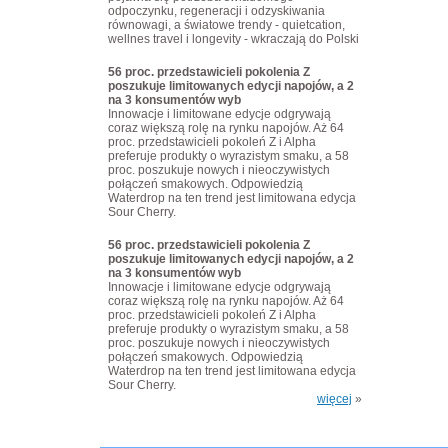
odpoczynku, regeneracji i odzyskiwania
równowagi, a światowe trendy - quietcation,
wellnes travel i longevity - wkraczają do Polski
56 proc. przedstawicieli pokolenia Z
poszukuje limitowanych edycji napojów, a 2
na 3 konsumentów wyb
Innowacje i limitowane edycje odgrywają
coraz większą rolę na rynku napojów. Aż 64
proc. przedstawicieli pokoleń Z i Alpha
preferuje produkty o wyrazistym smaku, a 58
proc. poszukuje nowych i nieoczywistych
połączeń smakowych. Odpowiedzią
Waterdrop na ten trend jest limitowana edycja
Sour Cherry.
56 proc. przedstawicieli pokolenia Z
poszukuje limitowanych edycji napojów, a 2
na 3 konsumentów wyb
Innowacje i limitowane edycje odgrywają
coraz większą rolę na rynku napojów. Aż 64
proc. przedstawicieli pokoleń Z i Alpha
preferuje produkty o wyrazistym smaku, a 58
proc. poszukuje nowych i nieoczywistych
połączeń smakowych. Odpowiedzią
Waterdrop na ten trend jest limitowana edycja
Sour Cherry.
więcej
»