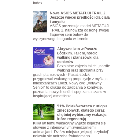
Index
Nowe ASICS METAFUJI TRAIL 2.
Jeszcze więcej prędkości dla ciała
i umysłu
ASICS prezentuje model METAFUJI
TRAIL 2, najnowszą odsłonę swojej
flagowej serii butów do
wyczynowego biegania w terenie.
Aktywne lato w Pasażu
Łódzkim. Tai chi, nordic
walking i planszówki dla
seniorów
Bezpłatne zajęcia tai chi, nordic
walking oraz spotkania przy
grach planszowych - Pasaż Łódzki
przygotował wakacyjną propozycję z myślą o
mieszkańcach Łodzi. Nowy cykl „Aktywny
Senior" to okazja do zadbania o kondycję,
poznania nowych osób i spędzania czasu w
inspirującej atmosferze.
51% Polaków wraca z urlopu
zmęczonych, dlatego coraz
chętniej wybieramy wakacje,
które regenerują
Kilka lat temu wakacyjny wyjazd kojarzył się
głównie z intensywnym zwiedzaniem i
animacjami. Dziś w miejsce „więcej i szybciej"
pojawia się potrzeba świadomego