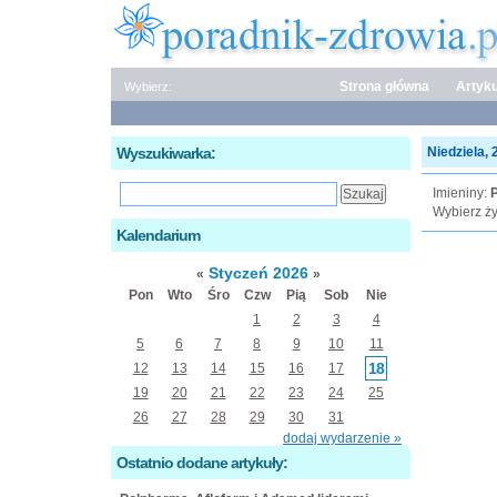
Strona główna
Artyku
Wybierz:
Wyszukiwarka:
Niedziela, 
Imieniny:
P
Wybierz ży
Kalendarium
Styczeń 2026
«
»
Pon
Wto
Śro
Czw
Pią
Sob
Nie
1
2
3
4
5
6
7
8
9
10
11
18
12
13
14
15
16
17
19
20
21
22
23
24
25
26
27
28
29
30
31
dodaj wydarzenie »
Ostatnio dodane artykuły: