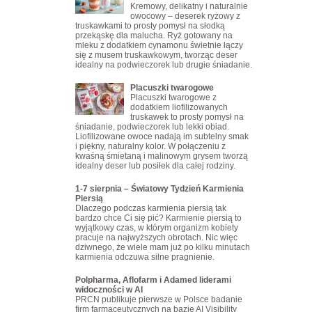
Kremowy, delikatny i naturalnie
owocowy – deserek ryżowy z
truskawkami to prosty pomysł na słodką
przekąskę dla malucha. Ryż gotowany na
mleku z dodatkiem cynamonu świetnie łączy
się z musem truskawkowym, tworząc deser
idealny na podwieczorek lub drugie śniadanie.
Placuszki twarogowe
Placuszki twarogowe z
dodatkiem liofilizowanych
truskawek to prosty pomysł na
śniadanie, podwieczorek lub lekki obiad.
Liofilizowane owoce nadają im subtelny smak
i piękny, naturalny kolor. W połączeniu z
kwaśną śmietaną i malinowym grysem tworzą
idealny deser lub posiłek dla całej rodziny.
1-7 sierpnia – Światowy Tydzień Karmienia
Piersią
Dlaczego podczas karmienia piersią tak
bardzo chce Ci się pić? Karmienie piersią to
wyjątkowy czas, w którym organizm kobiety
pracuje na najwyższych obrotach. Nic więc
dziwnego, że wiele mam już po kilku minutach
karmienia odczuwa silne pragnienie.
Polpharma, Aflofarm i Adamed liderami
widoczności w AI
PRCN publikuje pierwsze w Polsce badanie
firm farmaceutycznych na bazie AI Visibility