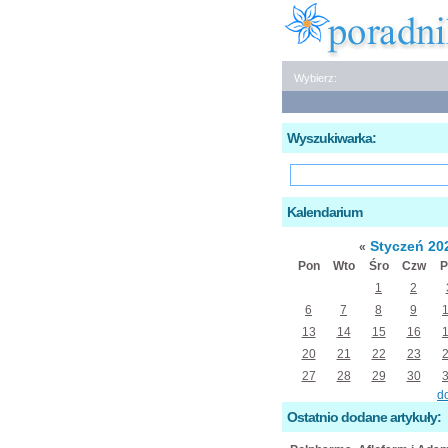
Wybierz:
Wyszukiwarka:
Kalendarium
Styczeń 20
«
Pon
Wto
Śro
Czw
P
1
2
6
7
8
9
13
14
15
16
20
21
22
23
27
28
29
30
d
Ostatnio dodane artykuły: