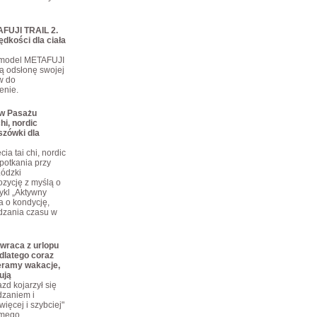
FUJI TRAIL 2.
ędkości dla ciała
 model METAFUJI
ą odsłonę swojej
ów do
enie.
 w Pasażu
hi, nordic
szówki dla
ia tai chi, nordic
potkania przy
Łódzki
zycję z myślą o
ykl „Aktywny
a o kondycję,
dzania czasu w
wraca z urlopu
dlatego coraz
eramy wakacje,
ują
zd kojarzył się
dzaniem i
ięcej i szybciej"
omego