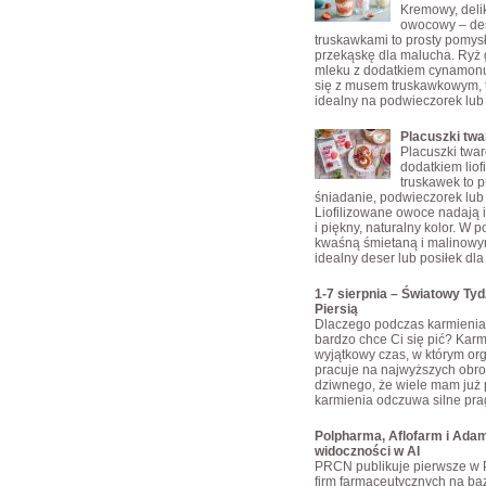
Kremowy, delik
owocowy – des
truskawkami to prosty pomys
przekąskę dla malucha. Ryż
mleku z dodatkiem cynamonu
się z musem truskawkowym, 
idealny na podwieczorek lub
Placuszki tw
Placuszki twa
dodatkiem liof
truskawek to p
śniadanie, podwieczorek lub 
Liofilizowane owoce nadają 
i piękny, naturalny kolor. W 
kwaśną śmietaną i malinowy
idealny deser lub posiłek dla 
1-7 sierpnia – Światowy Ty
Piersią
Dlaczego podczas karmienia 
bardzo chce Ci się pić? Karmi
wyjątkowy czas, w którym or
pracuje na najwyższych obro
dziwnego, że wiele mam już 
karmienia odczuwa silne pra
Polpharma, Aflofarm i Adam
widoczności w AI
PRCN publikuje pierwsze w 
firm farmaceutycznych na bazi