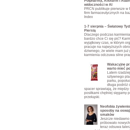
Polpharma, Aflofarm i Adam
widoczności w AI
PRCN publikuje pierwsze w 
firm farmaceutycznych na bazi
Index
1-7 sierpnia – Światowy Ty
Piersią
Dlaczego podczas karmienia 
bardzo chce Ci się pić? Karmi
wyjątkowy czas, w którym or
pracuje na najwyższych obro
dziwnego, że wiele mam już 
karmienia odczuwa silne pra
Wakacyjne prz
warto mieć p
Latem rzadzie
sztywnego pla
parku, popołu
długa podróż 
spacer sprawiają, że między
posiłkami chętniej sięgamy p
przekąski.
Neofobia żywienio
sposoby na oswaj
smaków
Jeszcze niedawno 
próbowało nowych 
teraz odsuwa taler