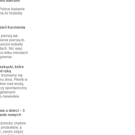
ed liderami
Polsce badanie
e AI Visibility
dzień Karmienia
piersią tak
enie piersią to
ganizm kobiety
tach. Nic więc
po kilku minutach
gnienie.
ekąski, które
od ręką
j trzymamy się
nu dnia. Piknik w
dnie nad wodą,
czy spontaniczny
 głównymi
o niewielkie
wa u dzieci – 3
anie nowych
dziecko chętnie
produktów, a
z, zanim zdąży