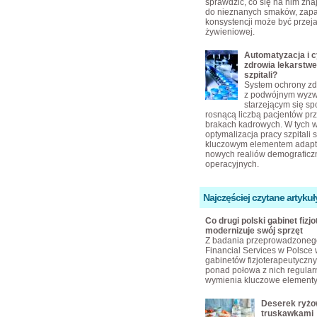
sprawdzić, co się na nim zn
do nieznanych smaków, zap
konsystencji może być przej
żywieniowej.
Automatyzacja i c
zdrowia lekarstw
szpitali?
System ochrony zd
z podwójnym wyz
starzejącym się s
rosnącą liczbą pacjentów pr
brakach kadrowych. W tych 
optymalizacja pracy szpitali s
kluczowym elementem adapta
nowych realiów demograficzn
operacyjnych.
Najczęściej czytane artykuł
Co drugi polski gabinet fizjo
modernizuje swój sprzęt
Z badania przeprowadzoneg
Financial Services w Polsce 
gabinetów fizjoterapeutyczny
ponad połowa z nich regular
wymienia kluczowe elementy
Deserek ryżo
truskawkami