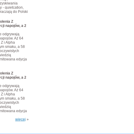
dzyskiwania
 - quietcation,
kraczają do Polski
olenia Z
cji napojów, a 2
je odgrywają
napojów. Aż 64
 Z i Alpha
tym smaku, a 58
eoczywistych
iedzią
limitowana edycja
olenia Z
cji napojów, a 2
je odgrywają
napojów. Aż 64
 Z i Alpha
tym smaku, a 58
eoczywistych
iedzią
limitowana edycja
więcej
»