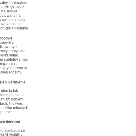
atny i naturalnie
erek ryżowy z
ł na słodką
 gotowany na
 świetnie łączy
tworząc deser
 drugie śniadanie.
arogowe
rogowe z
ilizowanych
rosty pomysł na
lekki obiad.
im subtelny smak
połączeniu z
m grysem tworzą
całej rodziny.
dzień Karmienia
piersią tak
enie piersią to
ganizm kobiety
tach. Nic więc
po kilku minutach
gnienie.
ed liderami
Polsce badanie
e AI Visibility