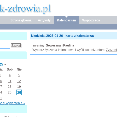
Strona główna
Artykuły
Kalendarium
Współpraca
Niedziela, 2025-01-26 - karta z kalendarza:
Imieniny:
Seweryna i Pauliny
Wybierz życzenia imieninowe i wyślij solenizantom:
Życzeni
25
»
ią
Sob
Nie
3
4
5
10
11
12
17
18
19
26
24
25
31
odaj wydarzenie »