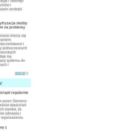
ajduje? Niechęć
achów i
awem neofobii
yfryzacja służby
em na problemy
rowia mierzy się
waniem:
połeczeństwem i
zy jednoczesnych
warunkach
taje się
cji systemu do
ych i
więcej
»
y:
terapii regularnie
o przez Siemens
wśród właścicieli
ch wynika, że
nie odnawia i
 wyposażenia.
wy z