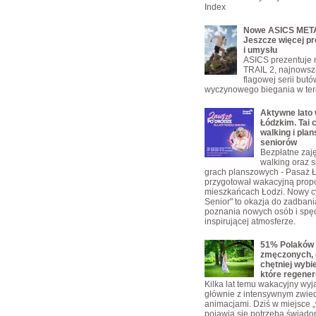
Index
Nowe ASICS META
Jeszcze więcej pr
i umysłu
ASICS prezentuje
TRAIL 2, najnowsz
flagowej serii but
wyczynowego biegania w ter
Aktywne lato
Łódzkim. Tai c
walking i plan
seniorów
Bezpłatne zajęc
walking oraz s
grach planszowych - Pasaż 
przygotował wakacyjną propo
mieszkańcach Łodzi. Nowy c
Senior" to okazja do zadbani
poznania nowych osób i spę
inspirującej atmosferze.
51% Polaków 
zmęczonych, 
chętniej wybi
które regener
Kilka lat temu wakacyjny wyja
głównie z intensywnym zwie
animacjami. Dziś w miejsce „w
pojawia się potrzeba świad