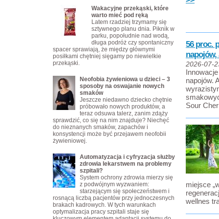
Wakacyjne przekąski, które
warto mieć pod ręką
Latem rzadziej trzymamy się
sztywnego planu dnia. Piknik w
parku, popołudnie nad wodą,
długa podróż czy spontaniczny
56 proc. 
spacer sprawiają, że między głównymi
napojów,
posiłkami chętniej sięgamy po niewielkie
przekąski.
2026-07-2
Innowacje 
Neofobia żywieniowa u dzieci – 3
napojów. A
sposoby na oswajanie nowych
wyrazisty
smaków
smakowych
Jeszcze niedawno dziecko chętnie
Sour Cher
próbowało nowych produktów, a
teraz odsuwa talerz, zanim zdąży
sprawdzić, co się na nim znajduje? Niechęć
do nieznanych smaków, zapachów i
konsystencji może być przejawem neofobii
żywieniowej.
Automatyzacja i cyfryzacja służby
zdrowia lekarstwem na problemy
szpitali?
System ochrony zdrowia mierzy się
miejsce „
z podwójnym wyzwaniem:
starzejącym się społeczeństwem i
regeneracj
rosnącą liczbą pacjentów przy jednoczesnych
wellnes tr
brakach kadrowych. W tych warunkach
optymalizacja pracy szpitali staje się
kluczowym elementem adaptacji systemu do