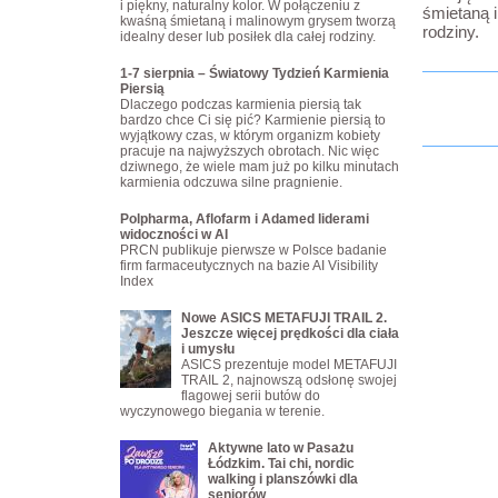
i piękny, naturalny kolor. W połączeniu z
śmietaną i
kwaśną śmietaną i malinowym grysem tworzą
rodziny.
idealny deser lub posiłek dla całej rodziny.
1-7 sierpnia – Światowy Tydzień Karmienia
Piersią
Dlaczego podczas karmienia piersią tak
bardzo chce Ci się pić? Karmienie piersią to
wyjątkowy czas, w którym organizm kobiety
pracuje na najwyższych obrotach. Nic więc
dziwnego, że wiele mam już po kilku minutach
karmienia odczuwa silne pragnienie.
Polpharma, Aflofarm i Adamed liderami
widoczności w AI
PRCN publikuje pierwsze w Polsce badanie
firm farmaceutycznych na bazie AI Visibility
Index
Nowe ASICS METAFUJI TRAIL 2.
Jeszcze więcej prędkości dla ciała
i umysłu
ASICS prezentuje model METAFUJI
TRAIL 2, najnowszą odsłonę swojej
flagowej serii butów do
wyczynowego biegania w terenie.
Aktywne lato w Pasażu
Łódzkim. Tai chi, nordic
walking i planszówki dla
seniorów