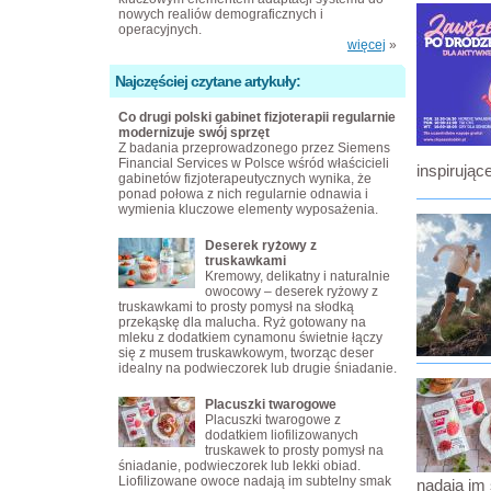
nowych realiów demograficznych i
operacyjnych.
więcej
»
Najczęściej czytane artykuły:
Co drugi polski gabinet fizjoterapii regularnie
modernizuje swój sprzęt
Z badania przeprowadzonego przez Siemens
Financial Services w Polsce wśród właścicieli
inspirując
gabinetów fizjoterapeutycznych wynika, że
ponad połowa z nich regularnie odnawia i
wymienia kluczowe elementy wyposażenia.
Deserek ryżowy z
truskawkami
Kremowy, delikatny i naturalnie
owocowy – deserek ryżowy z
truskawkami to prosty pomysł na słodką
przekąskę dla malucha. Ryż gotowany na
mleku z dodatkiem cynamonu świetnie łączy
się z musem truskawkowym, tworząc deser
idealny na podwieczorek lub drugie śniadanie.
Placuszki twarogowe
Placuszki twarogowe z
dodatkiem liofilizowanych
truskawek to prosty pomysł na
śniadanie, podwieczorek lub lekki obiad.
Liofilizowane owoce nadają im subtelny smak
nadają im 