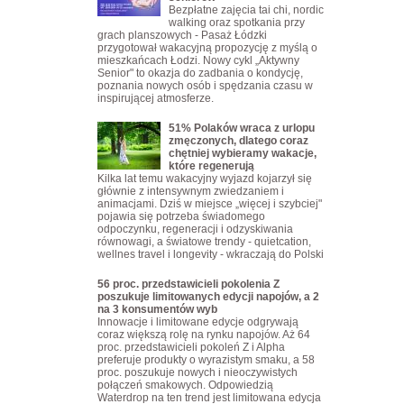
Bezpłatne zajęcia tai chi, nordic
walking oraz spotkania przy
grach planszowych - Pasaż Łódzki
przygotował wakacyjną propozycję z myślą o
mieszkańcach Łodzi. Nowy cykl „Aktywny
Senior" to okazja do zadbania o kondycję,
poznania nowych osób i spędzania czasu w
inspirującej atmosferze.
51% Polaków wraca z urlopu
zmęczonych, dlatego coraz
chętniej wybieramy wakacje,
które regenerują
Kilka lat temu wakacyjny wyjazd kojarzył się
głównie z intensywnym zwiedzaniem i
animacjami. Dziś w miejsce „więcej i szybciej"
pojawia się potrzeba świadomego
odpoczynku, regeneracji i odzyskiwania
równowagi, a światowe trendy - quietcation,
wellnes travel i longevity - wkraczają do Polski
56 proc. przedstawicieli pokolenia Z
poszukuje limitowanych edycji napojów, a 2
na 3 konsumentów wyb
Innowacje i limitowane edycje odgrywają
coraz większą rolę na rynku napojów. Aż 64
proc. przedstawicieli pokoleń Z i Alpha
preferuje produkty o wyrazistym smaku, a 58
proc. poszukuje nowych i nieoczywistych
połączeń smakowych. Odpowiedzią
Waterdrop na ten trend jest limitowana edycja