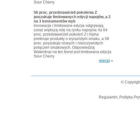
Sour Cherry.
56 proc. przedstawicieli pokolenia Z
poszukuje limitowanych edycji napojów, a 2
na 3 konsumentów wyb
Innowacje i limitowane edycje odgrywają
coraz większą rolę na rynku napojów. Aż 64
proc. przedstawicieli pokoleń Z i Alpha
preferuje produkty o wyrazistym smaku, a 58
proc. poszukuje nowych i nieoczywistych
połączeń smakowych. Odpowiedzią
Waterdrop na ten trend jest limitowana edycja
Sour Cherry.
więcej
»
© Copyrigh
Regulamin, Polityka Pry