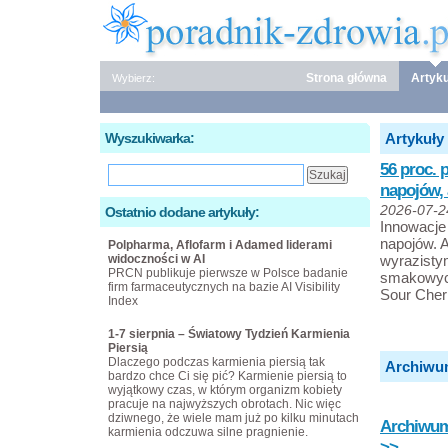
Strona główna
Artyku
Wybierz:
Wyszukiwarka:
Artykuły
56 proc. 
napojów,
2026-07-2
Ostatnio dodane artykuły:
Innowacje 
napojów. A
Polpharma, Aflofarm i Adamed liderami
widoczności w AI
wyrazisty
PRCN publikuje pierwsze w Polsce badanie
smakowych
firm farmaceutycznych na bazie AI Visibility
Sour Cher
Index
1-7 sierpnia – Światowy Tydzień Karmienia
Piersią
Dlaczego podczas karmienia piersią tak
Archiwu
bardzo chce Ci się pić? Karmienie piersią to
wyjątkowy czas, w którym organizm kobiety
pracuje na najwyższych obrotach. Nic więc
dziwnego, że wiele mam już po kilku minutach
Archiwum 
karmienia odczuwa silne pragnienie.
>>