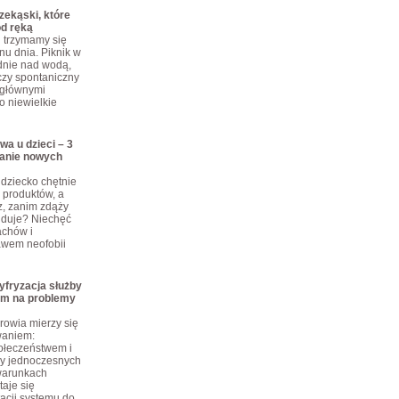
ekąski, które
od ręką
j trzymamy się
nu dnia. Piknik w
dnie nad wodą,
czy spontaniczny
 głównymi
o niewielkie
wa u dzieci – 3
anie nowych
dziecko chętnie
produktów, a
z, zanim zdąży
ajduje? Niechęć
achów i
awem neofobii
yfryzacja służby
em na problemy
rowia mierzy się
waniem:
połeczeństwem i
zy jednoczesnych
warunkach
taje się
cji systemu do