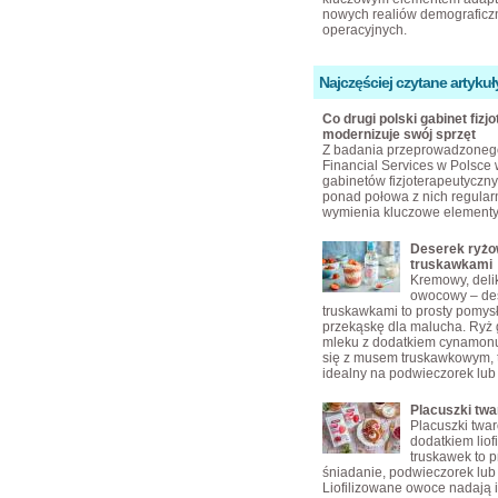
nowych realiów demograficzn
operacyjnych.
Najczęściej czytane artykuł
Co drugi polski gabinet fizjo
modernizuje swój sprzęt
Z badania przeprowadzoneg
Financial Services w Polsce 
gabinetów fizjoterapeutyczny
ponad połowa z nich regular
wymienia kluczowe elementy
Deserek ryżo
truskawkami
Kremowy, delik
owocowy – des
truskawkami to prosty pomys
przekąskę dla malucha. Ryż
mleku z dodatkiem cynamonu
się z musem truskawkowym, 
idealny na podwieczorek lub
Placuszki tw
Placuszki twa
dodatkiem liof
truskawek to p
śniadanie, podwieczorek lub 
Liofilizowane owoce nadają 