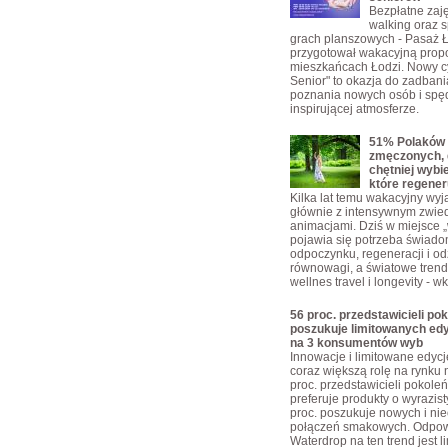
Bezpłatne zajęc
walking oraz s
grach planszowych - Pasaż 
przygotował wakacyjną propo
mieszkańcach Łodzi. Nowy c
Senior" to okazja do zadbani
poznania nowych osób i spę
inspirującej atmosferze.
51% Polaków 
zmęczonych, 
chętniej wybi
które regener
Kilka lat temu wakacyjny wyja
głównie z intensywnym zwie
animacjami. Dziś w miejsce „w
pojawia się potrzeba świad
odpoczynku, regeneracji i o
równowagi, a światowe trendy
wellnes travel i longevity - w
56 proc. przedstawicieli pok
poszukuje limitowanych edy
na 3 konsumentów wyb
Innowacje i limitowane edyc
coraz większą rolę na rynku 
proc. przedstawicieli pokoleń
preferuje produkty o wyrazis
proc. poszukuje nowych i ni
połączeń smakowych. Odpow
Waterdrop na ten trend jest 