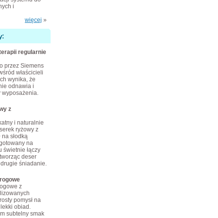
ych i
więcej
»
y:
terapii regularnie
o przez Siemens
wśród właścicieli
ch wynika, że
nie odnawia i
 wyposażenia.
wy z
atny i naturalnie
erek ryżowy z
ł na słodką
 gotowany na
 świetnie łączy
tworząc deser
 drugie śniadanie.
arogowe
rogowe z
ilizowanych
rosty pomysł na
lekki obiad.
im subtelny smak