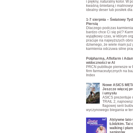
i piękny, naturalny kolor. W 
kwaśną śmietaną i malinowy
idealny deser lub posiłek dla 
1-7 sierpnia – Światowy Ty
Piersią
Dlaczego podczas karmienia 
bardzo chce Ci się pić? Karmi
wyjątkowy czas, w którym or
pracuje na najwyższych obro
dziwnego, że wiele mam już 
karmienia odczuwa silne pra
Polpharma, Aflofarm i Adam
widoczności w AI
PRCN publikuje pierwsze w 
firm farmaceutycznych na bazi
Index
Nowe ASICS META
Jeszcze więcej pr
i umysłu
ASICS prezentuje
TRAIL 2, najnowsz
flagowej serii but
wyczynowego biegania w ter
Aktywne lato
Łódzkim. Tai c
walking i plan
seniorów