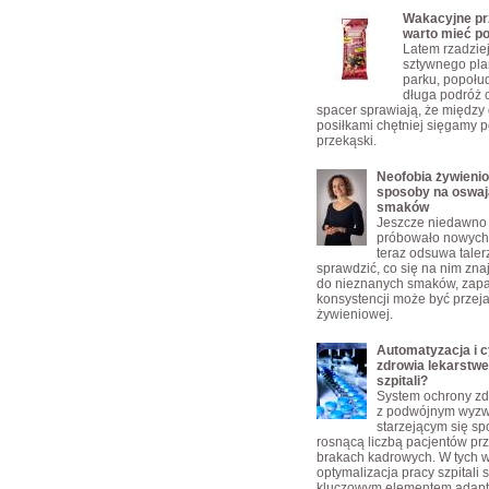
Wakacyjne prz
warto mieć p
Latem rzadzie
sztywnego pla
parku, popołu
długa podróż 
spacer sprawiają, że między
posiłkami chętniej sięgamy p
przekąski.
Neofobia żywienio
sposoby na oswaj
smaków
Jeszcze niedawno 
próbowało nowych 
teraz odsuwa taler
sprawdzić, co się na nim zn
do nieznanych smaków, zap
konsystencji może być przej
żywieniowej.
Automatyzacja i c
zdrowia lekarstw
szpitali?
System ochrony zd
z podwójnym wyz
starzejącym się s
rosnącą liczbą pacjentów pr
brakach kadrowych. W tych 
optymalizacja pracy szpitali s
kluczowym elementem adapta