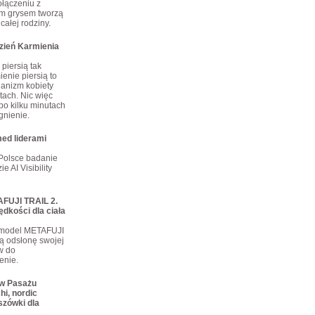
połączeniu z
m grysem tworzą
całej rodziny.
dzień Karmienia
piersią tak
enie piersią to
ganizm kobiety
tach. Nic więc
po kilku minutach
gnienie.
ed liderami
Polsce badanie
e AI Visibility
FUJI TRAIL 2.
ędkości dla ciała
 model METAFUJI
ą odsłonę swojej
ów do
enie.
 w Pasażu
hi, nordic
szówki dla