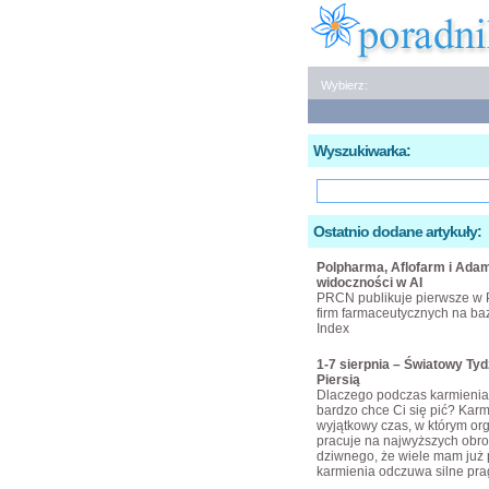
Wybierz:
Wyszukiwarka:
Ostatnio dodane artykuły:
Polpharma, Aflofarm i Adam
widoczności w AI
PRCN publikuje pierwsze w 
firm farmaceutycznych na bazi
Index
1-7 sierpnia – Światowy Ty
Piersią
Dlaczego podczas karmienia 
bardzo chce Ci się pić? Karmi
wyjątkowy czas, w którym or
pracuje na najwyższych obro
dziwnego, że wiele mam już 
karmienia odczuwa silne pra