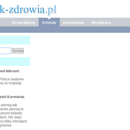
Strona główna
Artykuły
Kalendarium
Współpraca
ed liderami
Polsce badanie
e AI Visibility
dzień Karmienia
piersią tak
enie piersią to
ganizm kobiety
tach. Nic więc
po kilku minutach
gnienie.