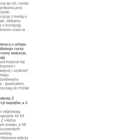
ia tai chi, nordic
potkania przy
Łódzki
zycję z myślą o
ykl „Aktywny
a o kondycję,
dzania czasu w
wraca z urlopu
dlatego coraz
eramy wakacje,
ują
zd kojarzył się
dzaniem i
ięcej i szybciej"
omego
dzyskiwania
 - quietcation,
kraczają do Polski
olenia Z
cji napojów, a 2
je odgrywają
napojów. Aż 64
 Z i Alpha
tym smaku, a 58
eoczywistych
iedzią
limitowana edycja