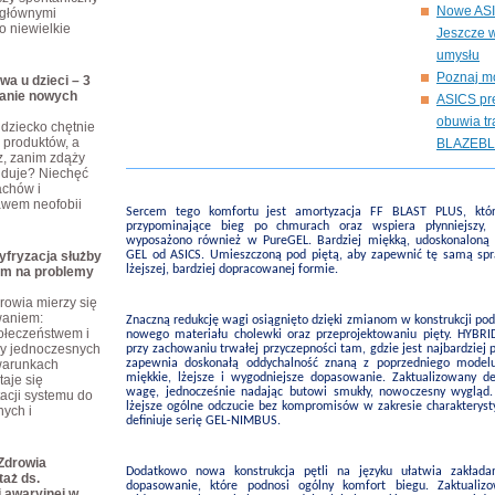
Nowe ASI
 głównymi
o niewielkie
Jeszcze w
umysłu
Poznaj m
wa u dzieci – 3
anie nowych
ASICS pre
obuwia tr
dziecko chętnie
produktów, a
BLAZEB
z, zanim zdąży
ajduje? Niechęć
achów i
awem neofobii
Sercem tego komfortu jest amortyzacja FF BLAST PLUS, któ
przypominające bieg po chmurach oraz wspiera płynniejszy, 
wyposażono również w PureGEL. Bardziej miękką, udoskonaloną 
yfryzacja służby
GEL od ASICS. Umieszczoną pod piętą, aby zapewnić tę samą sp
lżejszej, bardziej dopracowanej formie.
em na problemy
rowia mierzy się
waniem:
Znaczną redukcję wagi osiągnięto dzięki zmianom w konstrukcji po
połeczeństwem i
nowego materiału cholewki oraz przeprojektowaniu pięty. HYBRI
zy jednoczesnych
przy zachowaniu trwałej przyczepności tam, gdzie jest najbardziej
warunkach
zapewnia doskonałą oddychalność znaną z poprzedniego modelu,
miękkie, lżejsze i wygodniejsze dopasowanie. Zaktualizowany d
taje się
wagę, jednocześnie nadając butowi smukły, nowoczesny wygląd.
cji systemu do
lżejsze ogólne odczucie bez kompromisów w zakresie charakterysty
ych i
definiuje serię GEL-NIMBUS.
Zdrowia
Dodatkowo nowa konstrukcja pętli na języku ułatwia zakłada
taż ds.
dopasowanie, które podnosi ogólny komfort biegu. Zaktualiz
 awaryjnej w