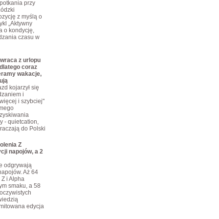
potkania przy
Łódzki
zycję z myślą o
ykl „Aktywny
a o kondycję,
dzania czasu w
wraca z urlopu
dlatego coraz
eramy wakacje,
ują
zd kojarzył się
dzaniem i
ięcej i szybciej"
omego
dzyskiwania
 - quietcation,
kraczają do Polski
olenia Z
cji napojów, a 2
je odgrywają
napojów. Aż 64
 Z i Alpha
tym smaku, a 58
eoczywistych
iedzią
limitowana edycja