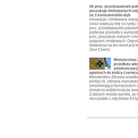
56 proc. przedstawicieli pok
poszukuje limitowanych edy
na 3 konsumentów wyb
Innowacje i limitowane edyc
coraz większą rolę na rynku 
proc. przedstawicieli pokoleń
preferuje produkty o wyrazis
proc. poszukuje nowych i ni
połączeń smakowych. Odpow
Waterdrop na ten trend jest 
Sour Cherry.
Ministerstwo 
przedłuża pilo
antykoncepcji
aptekach do końca czerwc
Ministerstwo Zdrowia przedłu
pilotaż ds. zdrowia reproduk
umożliwiający farmaceutom 
recept na antykoncepcję awa
Z danych resortu wynika, że 
skorzystało z niej blisko 53 t