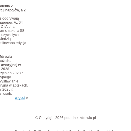
olenia Z
cji napojów, a 2
je odgrywają
napojów. Aż 64
 Z i Alpha
tym smaku, a 58
eoczywistych
iedzią
limitowana edycja
Zdrowia
taż ds.
 awaryjnej w
a 2028
żyło do 2028 r.
cyjnego
wystawianie
ryjną w aptekach.
w 2025 r.
ys. osób.
więcej
»
© Copyright 2026 poradnik-zdrowia.pl