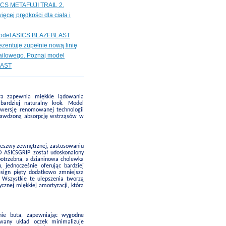
CS METAFUJI TRAIL 2.
ięcej prędkości dla ciała i
odel ASICS BLAZEBLAST
zentuje zupełnie nową linię
ailowego. Poznaj model
LAST
ra zapewnia miękkie lądowania
bardziej naturalny krok. Model
wersję renomowanej technologii
rawdzoną absorpcję wstrząsów w
deszwy zewnętrznej, zastosowaniu
D ASICSGRIP został udoskonalony
 potrzebna, a dzianinowa cholewka
 jednocześnie oferując bardziej
esign pięty dodatkowo zmniejsza
 Wszystkie te ulepszenia tworzą
cznej miękkiej amortyzacji, która
nie buta, zapewniając wygodne
owany układ oczek minimalizuje