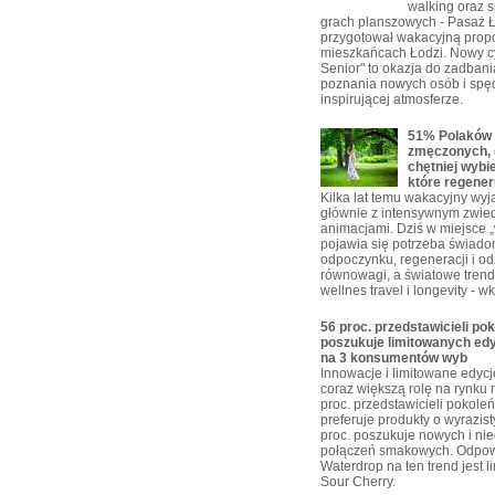
walking oraz s
grach planszowych - Pasaż 
przygotował wakacyjną propo
mieszkańcach Łodzi. Nowy c
Senior" to okazja do zadbani
poznania nowych osób i spę
inspirującej atmosferze.
51% Polaków 
zmęczonych, 
chętniej wybi
które regener
Kilka lat temu wakacyjny wyja
głównie z intensywnym zwie
animacjami. Dziś w miejsce „w
pojawia się potrzeba świad
odpoczynku, regeneracji i o
równowagi, a światowe trendy
wellnes travel i longevity - w
56 proc. przedstawicieli pok
poszukuje limitowanych edy
na 3 konsumentów wyb
Innowacje i limitowane edyc
coraz większą rolę na rynku 
proc. przedstawicieli pokoleń
preferuje produkty o wyrazis
proc. poszukuje nowych i ni
połączeń smakowych. Odpow
Waterdrop na ten trend jest 
Sour Cherry.