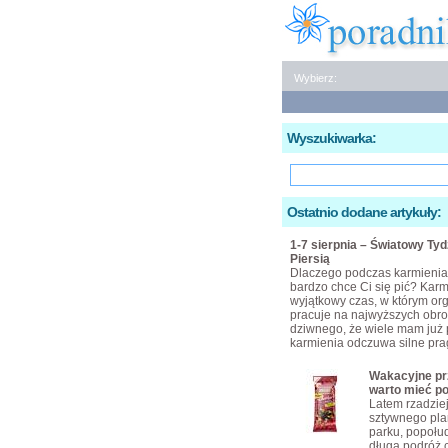
Wybierz:
Wyszukiwarka:
Ostatnio dodane artykuły:
1-7 sierpnia – Światowy Ty
Piersią
Dlaczego podczas karmienia 
bardzo chce Ci się pić? Karmi
wyjątkowy czas, w którym or
pracuje na najwyższych obro
dziwnego, że wiele mam już 
karmienia odczuwa silne pra
Wakacyjne prz
warto mieć p
Latem rzadzie
sztywnego pla
parku, popołu
długa podróż 