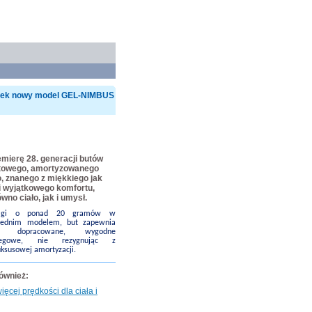
ynek nowy model GEL-NIMBUS
mierę 28. generacji butów
towego, amortyzowanego
, znanego z miękkiego jak
i wyjątkowego komfortu,
wno ciało, jak i umysł.
 wagi o ponad 20 gramów w
zednim modelem, but zapewnia
ej dopracowane, wygodne
iegowe, nie rezygnując z
luksusowej amortyzacji.
również:
ięcej prędkości dla ciała i