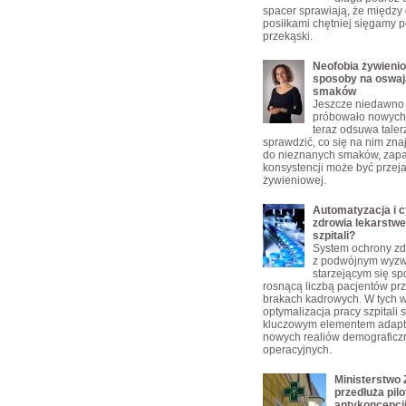
spacer sprawiają, że między
posiłkami chętniej sięgamy p
przekąski.
Neofobia żywienio
sposoby na oswaj
smaków
Jeszcze niedawno 
próbowało nowych 
teraz odsuwa taler
sprawdzić, co się na nim zn
do nieznanych smaków, zap
konsystencji może być przej
żywieniowej.
Automatyzacja i c
zdrowia lekarstw
szpitali?
System ochrony zd
z podwójnym wyz
starzejącym się s
rosnącą liczbą pacjentów pr
brakach kadrowych. W tych 
optymalizacja pracy szpitali s
kluczowym elementem adapta
nowych realiów demograficzn
operacyjnych.
Ministerstwo 
przedłuża pilo
antykoncepcji