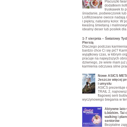
Placuszki twa
dodatkiem liof
truskawek to p
śniadanie, podwieczorek lub 
Liofilizowane owoce nadają 
i piękny, naturalny kolor. W 
kwaśną śmietaną i malinowy
idealny deser lub posiłek dla 
1-7 sierpnia – Światowy Ty
Piersią
Dlaczego podczas karmienia 
bardzo chce Ci się pić? Karmi
wyjątkowy czas, w którym or
pracuje na najwyższych obro
dziwnego, że wiele mam już 
karmienia odczuwa silne pra
Nowe ASICS META
Jeszcze więcej pr
i umysłu
ASICS prezentuje
TRAIL 2, najnowsz
flagowej serii but
wyczynowego biegania w ter
Aktywne lato
Łódzkim. Tai c
walking i plan
seniorów
Bezpłatne zajęc