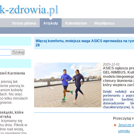
Strona główna
Artykuły
Kalendarium
Współpraca
Więcej komfortu, mniejsza waga ASICS wprowadza na r
28
2025-12-01
ASICS ogłasza pre
GEL-NIMBUS. Kul
dzień Karmienia
modelu biegowego
chmury tłumienia 
piersią tak
który wspiera zaró
enie piersią to
ganizm kobiety
Dzięki redukcji
tach. Nic więc
porównaniu z popr
po kilku minutach
jeszcze bardzi
gnienie.
doświadczenie b
charakterystycznej, 
ekąski, które
od ręką
Przeczytaj 
j trzymamy się
nu dnia. Piknik w
Jeszcze w
dnie nad wodą,
umysłu
czy spontaniczny