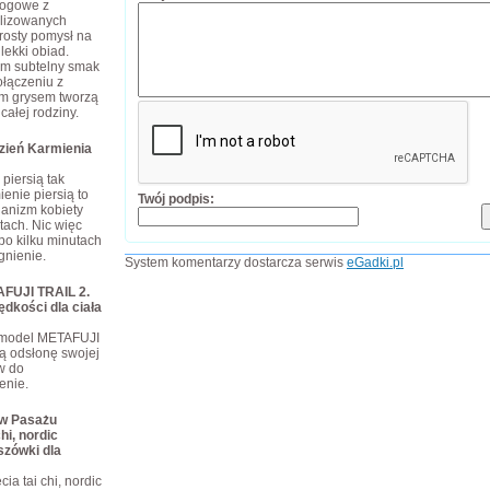
rogowe z
ilizowanych
rosty pomysł na
lekki obiad.
im subtelny smak
połączeniu z
m grysem tworzą
całej rodziny.
dzień Karmienia
piersią tak
enie piersią to
Twój podpis:
ganizm kobiety
tach. Nic więc
po kilku minutach
gnienie.
System komentarzy dostarcza serwis
eGadki.pl
FUJI TRAIL 2.
ędkości dla ciała
 model METAFUJI
ą odsłonę swojej
ów do
enie.
 w Pasażu
hi, nordic
szówki dla
ia tai chi, nordic