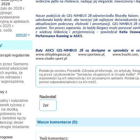
widoczne pętle na cholewce, nadając jej elegancki, nowoczesny i d
a 2028
żyło do 2028 r.
cyjnego
Nasze podejście do GEL-NIMBUS 28 odzwierciedla filozofię Kaizen, 
wystawianie
udoskonala każdy detal, aby tworzyć jak najlepsze doświadczenia 
ryjną w aptekach.
aktualizacjom podeszwy, cholewki i amortyzacji, GEL-NIMBUS 28 
w 2025 r.
poziom. Ten proces zapewnia, że każdy biegacz może poruszać zar
ys. osób.
z większą lekkością i przyjemnością
– powiedział
Keita Ozawa
więcej
»
Performance Running w ASICS.
y:
Buty ASICS GEL-NIMBUS 28 są dostępne w sprzedaży w ce
www.sklepbiegacza.pl
,
www.sportano.pl
,
www.trucht.com
terapii regularnie
www.studio-sport.pl
.
o przez Siemens
wśród właścicieli
Redakcja serwisu Poradnik-Zdrowia.pl informuje, że artykuły, foto
ch wynika, że
są przez użytkowników "Serwisów skupionych w Grupie Kafito". Pu
nie odnawia i
wypowiedzi są ich własnością i ich prywatnymi opiniami. Redakcja
 wyposażenia.
ponosi odpowiedzialności za ich treść.
wy z
Nadesłał:
atny i naturalnie
erek ryżowy z
2pr
ł na słodką
 gotowany na
 świetnie łączy
Wasze komentarze (0):
tworząc deser
 drugie śniadanie.
arogowe
Twój komentarz: