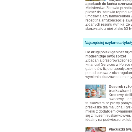
aptekach do końca czerwc
Ministerstwo Zdrowia przedłu
pilotaż ds. zdrowia reproduk
umożliwiający farmaceutom 
recept na antykoncepcję awa
Z danych resortu wynika, że 
skorzystało z niej blisko 53 t
Najczęściej czytane artykuł
Co drugi polski gabinet fizjo
modernizuje swój sprzęt
Z badania przeprowadzoneg
Financial Services w Polsce 
gabinetów fizjoterapeutyczny
ponad połowa z nich regular
wymienia kluczowe elementy
Deserek ryżo
truskawkami
Kremowy, delik
owocowy – des
truskawkami to prosty pomys
przekąskę dla malucha. Ryż
mleku z dodatkiem cynamonu
się z musem truskawkowym, 
idealny na podwieczorek lub
Placuszki tw