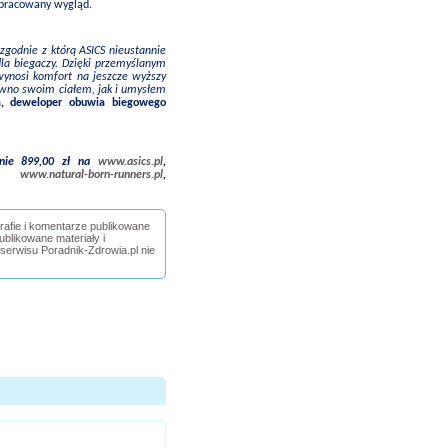
opracowany wygląd.
zgodnie z którą ASICS nieustannie
dla biegaczy. Dzięki przemyślanym
wynosi komfort na jeszcze wyższy
ówno swoim ciałem, jak i umysłem
, deweloper obuwia biegowego
nie 899,00 zł na
www.asics.pl
,
,
www.natural-born-runners.pl
,
grafie i komentarze publikowane
blikowane materiały i
 serwisu Poradnik-Zdrowia.pl nie