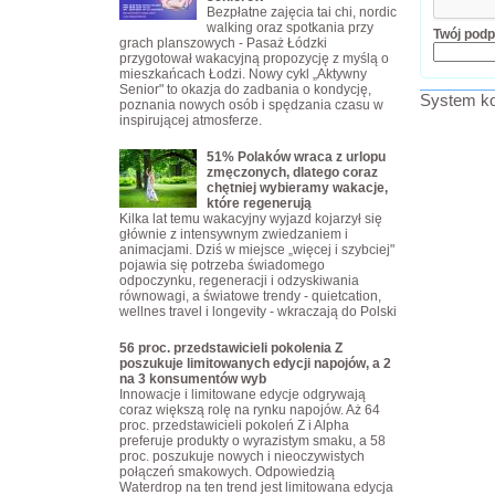
Bezpłatne zajęcia tai chi, nordic
walking oraz spotkania przy
Twój podp
grach planszowych - Pasaż Łódzki
przygotował wakacyjną propozycję z myślą o
mieszkańcach Łodzi. Nowy cykl „Aktywny
Senior" to okazja do zadbania o kondycję,
System ko
poznania nowych osób i spędzania czasu w
inspirującej atmosferze.
51% Polaków wraca z urlopu
zmęczonych, dlatego coraz
chętniej wybieramy wakacje,
które regenerują
Kilka lat temu wakacyjny wyjazd kojarzył się
głównie z intensywnym zwiedzaniem i
animacjami. Dziś w miejsce „więcej i szybciej"
pojawia się potrzeba świadomego
odpoczynku, regeneracji i odzyskiwania
równowagi, a światowe trendy - quietcation,
wellnes travel i longevity - wkraczają do Polski
56 proc. przedstawicieli pokolenia Z
poszukuje limitowanych edycji napojów, a 2
na 3 konsumentów wyb
Innowacje i limitowane edycje odgrywają
coraz większą rolę na rynku napojów. Aż 64
proc. przedstawicieli pokoleń Z i Alpha
preferuje produkty o wyrazistym smaku, a 58
proc. poszukuje nowych i nieoczywistych
połączeń smakowych. Odpowiedzią
Waterdrop na ten trend jest limitowana edycja