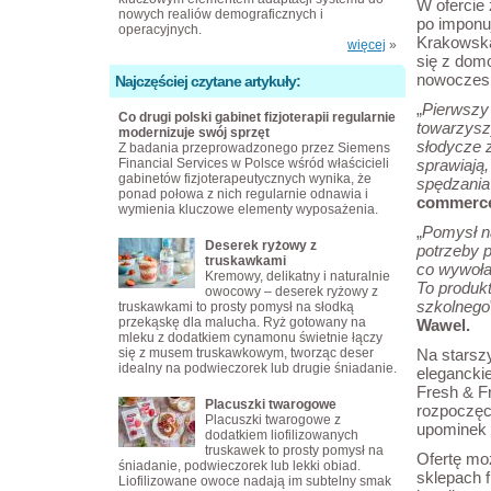
W ofercie 
nowych realiów demograficznych i
po imponu
operacyjnych.
Krakowska
więcej
»
się z dom
nowoczesn
Najczęściej czytane artykuły:
„
Pierwszy
Co drugi polski gabinet fizjoterapii regularnie
towarzysz
modernizuje swój sprzęt
słodycze 
Z badania przeprowadzonego przez Siemens
Financial Services w Polsce wśród właścicieli
sprawiają
gabinetów fizjoterapeutycznych wynika, że
spędzania
ponad połowa z nich regularnie odnawia i
commerce
wymienia kluczowe elementy wyposażenia.
„
Pomysł na
Deserek ryżowy z
potrzeby 
truskawkami
co wywoła
Kremowy, delikatny i naturalnie
To produkt
owocowy – deserek ryżowy z
szkolnego
truskawkami to prosty pomysł na słodką
przekąskę dla malucha. Ryż gotowany na
Wawel.
mleku z dodatkiem cynamonu świetnie łączy
się z musem truskawkowym, tworząc deser
Na starsz
idealny na podwieczorek lub drugie śniadanie.
eleganckie
Fresh & Fr
Placuszki twarogowe
rozpoczęc
Placuszki twarogowe z
upominek d
dodatkiem liofilizowanych
truskawek to prosty pomysł na
Ofertę mo
śniadanie, podwieczorek lub lekki obiad.
sklepach 
Liofilizowane owoce nadają im subtelny smak