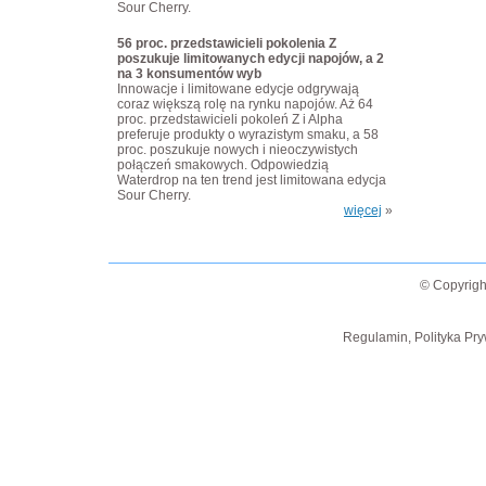
Sour Cherry.
56 proc. przedstawicieli pokolenia Z
poszukuje limitowanych edycji napojów, a 2
na 3 konsumentów wyb
Innowacje i limitowane edycje odgrywają
coraz większą rolę na rynku napojów. Aż 64
proc. przedstawicieli pokoleń Z i Alpha
preferuje produkty o wyrazistym smaku, a 58
proc. poszukuje nowych i nieoczywistych
połączeń smakowych. Odpowiedzią
Waterdrop na ten trend jest limitowana edycja
Sour Cherry.
więcej
»
© Copyrigh
Regulamin, Polityka Pry