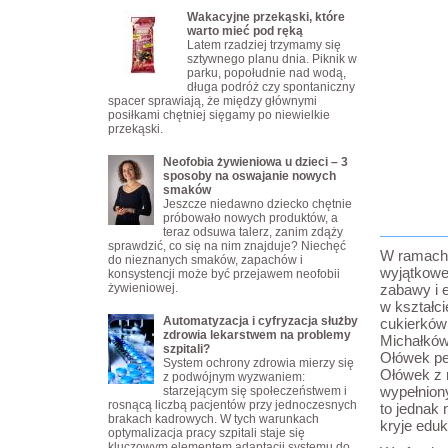
Wakacyjne przekąski, które
warto mieć pod ręką
Latem rzadziej trzymamy się
sztywnego planu dnia. Piknik w
parku, popołudnie nad wodą,
długa podróż czy spontaniczny
spacer sprawiają, że między głównymi
posiłkami chętniej sięgamy po niewielkie
przekąski.
Neofobia żywieniowa u dzieci – 3
sposoby na oswajanie nowych
smaków
Jeszcze niedawno dziecko chętnie
próbowało nowych produktów, a
teraz odsuwa talerz, zanim zdąży
sprawdzić, co się na nim znajduje? Niechęć
W ramach 
do nieznanych smaków, zapachów i
wyjątkowe
konsystencji może być przejawem neofobii
żywieniowej.
zabawy i e
w kształc
Automatyzacja i cyfryzacja służby
cukierków
zdrowia lekarstwem na problemy
Michałków
szpitali?
Ołówek pe
System ochrony zdrowia mierzy się
Ołówek z 
z podwójnym wyzwaniem:
wypełnion
starzejącym się społeczeństwem i
rosnącą liczbą pacjentów przy jednoczesnych
to jednak 
brakach kadrowych. W tych warunkach
kryje eduk
optymalizacja pracy szpitali staje się
kluczowym elementem adaptacji systemu do