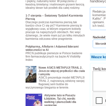
handlowyc
i piękny, naturalny kolor. W połączeniu z
kwaśną śmietaną i malinowym grysem tworzą
idealny deser lub posiłek dla całej rodziny.
Redakcja 
komentar
1-7 sierpnia – Światowy Tydzień Karmienia
Kafito". 
Piersią
opiniami.
Dlaczego podczas karmienia piersią tak
bardzo chce Ci się pić? Karmienie piersią to
ich treść.
wyjątkowy czas, w którym organizm kobiety
pracuje na najwyższych obrotach. Nic więc
dziwnego, że wiele mam już po kilku minutach
Nadesłał:
karmienia odczuwa silne pragnienie.
Weronik
Polpharma, Aflofarm i Adamed liderami
widoczności w AI
PRCN publikuje pierwsze w Polsce badanie
firm farmaceutycznych na bazie AI Visibility
Wasze ko
Index
Nowe ASICS METAFUJI TRAIL 2.
Twój ko
Jeszcze więcej prędkości dla ciała
i umysłu
ASICS prezentuje model METAFUJI
TRAIL 2, najnowszą odsłonę swojej
flagowej serii butów do
wyczynowego biegania w terenie.
Aktywne lato w Pasażu
Łódzkim. Tai chi, nordic
walking i planszówki dla
seniorów