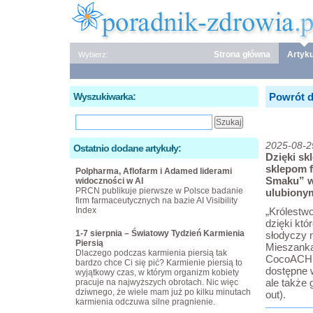
Strona główna
Artyku
Wybierz:
Wyszukiwarka:
Powrót d
2025-08-2
Ostatnio dodane artykuły:
Dzięki sk
sklepom 
Polpharma, Aflofarm i Adamed liderami
Smaku” w 
widoczności w AI
PRCN publikuje pierwsze w Polsce badanie
ulubiony
firm farmaceutycznych na bazie AI Visibility
Index
„Królestw
dzięki kt
1-7 sierpnia – Światowy Tydzień Karmienia
słodyczy n
Piersią
Mieszanka
Dlaczego podczas karmienia piersią tak
CocoACH. 
bardzo chce Ci się pić? Karmienie piersią to
dostępne w
wyjątkowy czas, w którym organizm kobiety
ale także 
pracuje na najwyższych obrotach. Nic więc
dziwnego, że wiele mam już po kilku minutach
out).
karmienia odczuwa silne pragnienie.