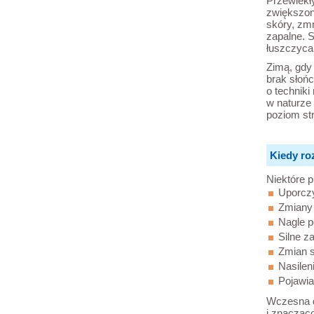
Przewlekł
zwiększone
skóry, zmn
zapalne. 
łuszczyca
Zimą, gdy 
brak słoń
o techniki
w naturze
poziom str
Kiedy ro
Niektóre 
Uporczy
Zmiany 
Nagle p
Silne z
Zmian s
Nasilen
Pojawia
Wczesna d
i znacząco