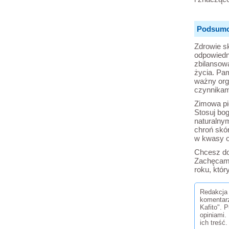
Podsumo
Zdrowie s
odpowiedn
zbilansowa
życia. Pam
ważny org
czynnikam
Zimowa pi
Stosuj bo
naturalny
chroń skór
w kwasy o
Chcesz do
Zachęcam 
roku
, któ
Redakcja 
komentar
Kafito". 
opiniami.
ich treść.