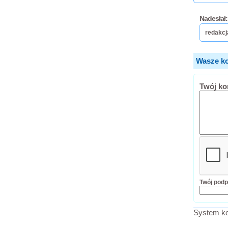
Nadesłał:
redakcj
Wasze ko
Twój ko
Twój podp
System ko