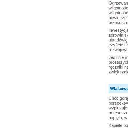
Ogrzewane
wilgotnoś
wilgotnoś
powietrze
przesuszen
Inwestycja
zdrowia s
ultradźwi
czyścić ur
rozwojowi b
Jeśli nie
prostszyc
ręczniki n
zwiększają
Właściwa 
Choć gorą
perspekty
wypłukuje 
przesuszen
napięta, w
Kąpiele po