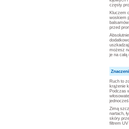
częsty pr
Kluczem d
woskiem p
balsamów z
przed pro
Absolutnie
dodatkowo
uszkadzaj
możesz na
je na całą
Znaczeni
Ruch to z
krążenie k
Podczas w
włosowate
jednocześ
Zimą szcz
nartach, ł
skóry prz
filtrem UV