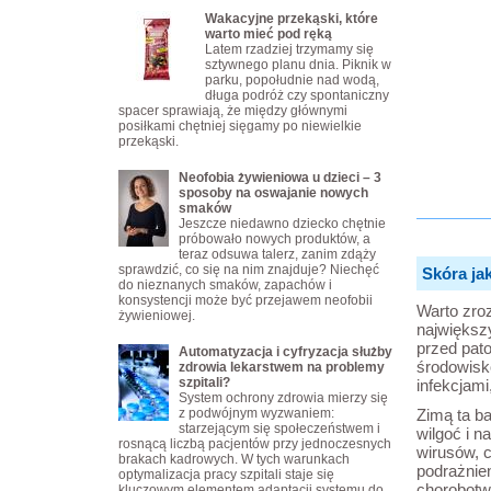
Wakacyjne przekąski, które
warto mieć pod ręką
Latem rzadziej trzymamy się
sztywnego planu dnia. Piknik w
parku, popołudnie nad wodą,
długa podróż czy spontaniczny
spacer sprawiają, że między głównymi
posiłkami chętniej sięgamy po niewielkie
przekąski.
Neofobia żywieniowa u dzieci – 3
sposoby na oswajanie nowych
smaków
Jeszcze niedawno dziecko chętnie
próbowało nowych produktów, a
teraz odsuwa talerz, zanim zdąży
sprawdzić, co się na nim znajduje? Niechęć
Skóra ja
do nieznanych smaków, zapachów i
konsystencji może być przejawem neofobii
Warto zroz
żywieniowej.
największy
przed pat
Automatyzacja i cyfryzacja służby
środowisk
zdrowia lekarstwem na problemy
szpitali?
infekcjami
System ochrony zdrowia mierzy się
z podwójnym wyzwaniem:
Zimą ta ba
starzejącym się społeczeństwem i
wilgoć i n
rosnącą liczbą pacjentów przy jednoczesnych
wirusów, c
brakach kadrowych. W tych warunkach
podrażnien
optymalizacja pracy szpitali staje się
chorobotwó
kluczowym elementem adaptacji systemu do