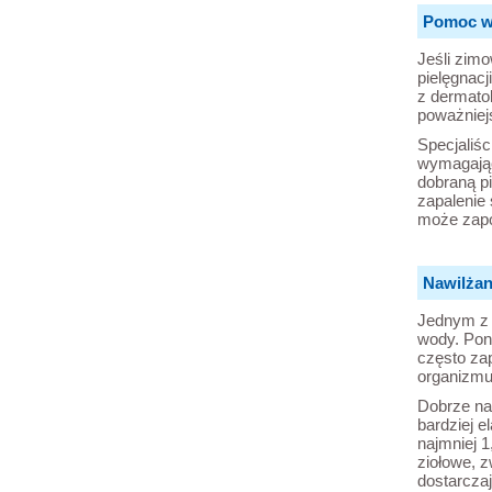
Pomoc w
Jeśli zim
pielęgnacj
z dermato
poważniej
Specjaliś
wymagając
dobraną p
zapalenie
może zapo
Nawilżan
Jednym z n
wody. Pon
często za
organizmu
Dobrze naw
bardziej 
najmniej 1
ziołowe, z
dostarcza