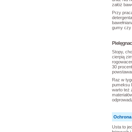
załóż bawe
Przy prac
detergent
bawełnian
gumy czy 
Pielęgnac
Stopy, cho
cierpią zi
rogowacen
30 procen
powstawan
Raz w tyg
pumeksu l
warto też 
materiałó
odprowadz
Ochrona 
Usta to je
łojowych i