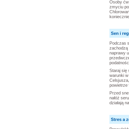
Osoby ćwi
zmyciu pot
Chlorowan
koniecznie
Sen i re
Podczas s
zachodzą 
naprawy u
przedwczes
podatnośc
Staraj się
warunki w 
Celsjusza,
powietrze
Przed sne
nałóż ser
działają n
Stres a 