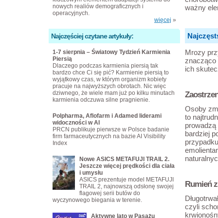
nowych realiów demograficznych i
ważny elem
operacyjnych.
więcej
»
Najczęst
Najczęściej czytane artykuły:
Mrozy prz
1-7 sierpnia – Światowy Tydzień Karmienia
Piersią
znacząco 
Dlaczego podczas karmienia piersią tak
ich skutec
bardzo chce Ci się pić? Karmienie piersią to
wyjątkowy czas, w którym organizm kobiety
pracuje na najwyższych obrotach. Nic więc
dziwnego, że wiele mam już po kilku minutach
Zaostrzen
karmienia odczuwa silne pragnienie.
Osoby zma
Polpharma, Aflofarm i Adamed liderami
to najtrud
widoczności w AI
prowadzą d
PRCN publikuje pierwsze w Polsce badanie
bardziej 
firm farmaceutycznych na bazie AI Visibility
przypadku
Index
emolientam
naturalnyc
Nowe ASICS METAFUJI TRAIL 2.
Jeszcze więcej prędkości dla ciała
i umysłu
ASICS prezentuje model METAFUJI
Rumień z
TRAIL 2, najnowszą odsłonę swojej
flagowej serii butów do
Długotrwa
wyczynowego biegania w terenie.
czyli scho
krwionośn
Aktywne lato w Pasażu