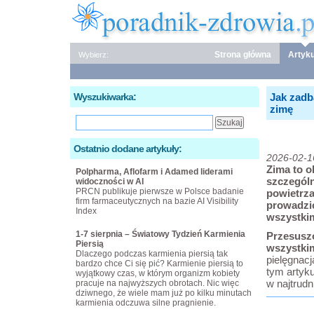
Strona główna
Artyku
Wybierz:
Wyszukiwarka:
Jak zadb
zimę
Ostatnio dodane artykuły:
2026-02-1
Zima to o
Polpharma, Aflofarm i Adamed liderami
szczególn
widoczności w AI
PRCN publikuje pierwsze w Polsce badanie
powietrza
firm farmaceutycznych na bazie AI Visibility
prowadzić
Index
wszystki
1-7 sierpnia – Światowy Tydzień Karmienia
Przesuszo
Piersią
wszystkim
Dlaczego podczas karmienia piersią tak
pielęgnacj
bardzo chce Ci się pić? Karmienie piersią to
tym artyk
wyjątkowy czas, w którym organizm kobiety
w najtrudn
pracuje na najwyższych obrotach. Nic więc
dziwnego, że wiele mam już po kilku minutach
karmienia odczuwa silne pragnienie.