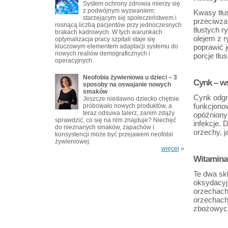
System ochrony zdrowia mierzy się
z podwójnym wyzwaniem:
Kwasy tłu
starzejącym się społeczeństwem i
przeciwzap
rosnącą liczbą pacjentów przy jednoczesnych
tłustych r
brakach kadrowych. W tych warunkach
olejem z 
optymalizacja pracy szpitali staje się
kluczowym elementem adaptacji systemu do
poprawić j
nowych realiów demograficznych i
porcje tłu
operacyjnych.
Neofobia żywieniowa u dzieci – 3
Cynk – ws
sposoby na oswajanie nowych
smaków
Cynk odgr
Jeszcze niedawno dziecko chętnie
funkcjono
próbowało nowych produktów, a
teraz odsuwa talerz, zanim zdąży
opóźniony
sprawdzić, co się na nim znajduje? Niechęć
infekcje. 
do nieznanych smaków, zapachów i
orzechy, j
konsystencji może być przejawem neofobii
żywieniowej.
więcej
»
Witamina 
Te dwa skł
oksydacyjn
orzechach,
orzechach 
zbożowyc