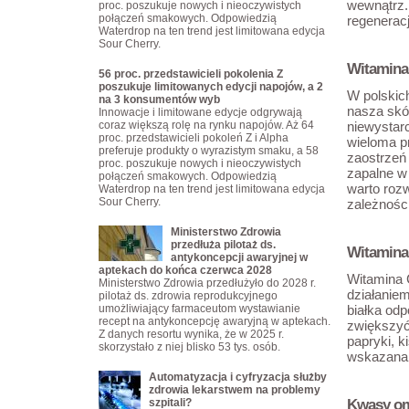
wewnątrz.
proc. poszukuje nowych i nieoczywistych
połączeń smakowych. Odpowiedzią
regenerac
Waterdrop na ten trend jest limitowana edycja
Sour Cherry.
Witamina
56 proc. przedstawicieli pokolenia Z
poszukuje limitowanych edycji napojów, a 2
W polskic
na 3 konsumentów wyb
nasza skó
Innowacje i limitowane edycje odgrywają
coraz większą rolę na rynku napojów. Aż 64
niewystarc
proc. przedstawicieli pokoleń Z i Alpha
wieloma p
preferuje produkty o wyrazistym smaku, a 58
zaostrzeń
proc. poszukuje nowych i nieoczywistych
zapalne w
połączeń smakowych. Odpowiedzią
warto roz
Waterdrop na ten trend jest limitowana edycja
Sour Cherry.
zależnośc
Ministerstwo Zdrowia
przedłuża pilotaż ds.
Witamina 
antykoncepcji awaryjnej w
aptekach do końca czerwca 2028
Witamina 
Ministerstwo Zdrowia przedłużyło do 2028 r.
działanie
pilotaż ds. zdrowia reprodukcyjnego
umożliwiający farmaceutom wystawianie
białka odp
recept na antykoncepcję awaryjną w aptekach.
zwiększyć
Z danych resortu wynika, że w 2025 r.
papryki, k
skorzystało z niej blisko 53 tys. osób.
wskazana 
Automatyzacja i cyfryzacja służby
zdrowia lekarstwem na problemy
Kwasy om
szpitali?