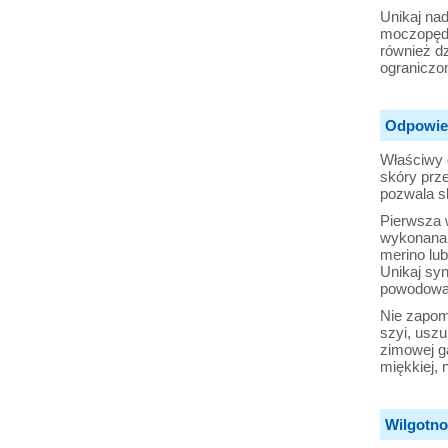
Unikaj nad
moczopędn
również dz
ograniczo
Odpowied
Właściwy 
skóry prze
pozwala s
Pierwsza 
wykonana 
merino lu
Unikaj syn
powodować
Nie zapomi
szyi, uszu
zimowej g
miękkiej, 
Wilgotno