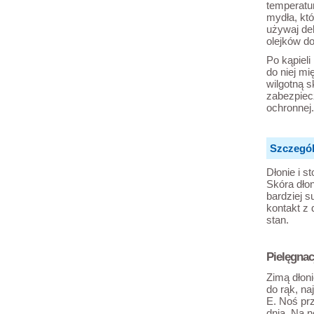
temperatu
mydła, kt
używaj de
olejków do
Po kąpieli
do niej mi
wilgotną s
zabezpiec
ochronnej.
Szczegól
Dłonie i 
Skóra dłon
bardziej s
kontakt z
stan.
Pielęgnac
Zimą dłon
do rąk, na
E. Noś prz
dnia. Na 