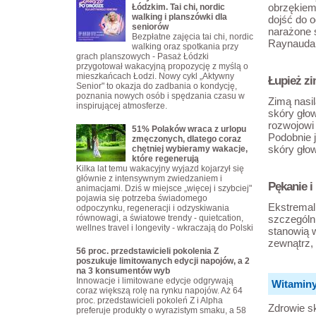
obrzękiem
Łódzkim. Tai chi, nordic
walking i planszówki dla
dojść do 
seniorów
narażone 
Bezpłatne zajęcia tai chi, nordic
Raynauda
walking oraz spotkania przy
grach planszowych - Pasaż Łódzki
przygotował wakacyjną propozycję z myślą o
mieszkańcach Łodzi. Nowy cykl „Aktywny
Łupież zi
Senior" to okazja do zadbania o kondycję,
poznania nowych osób i spędzania czasu w
Zimą nasil
inspirującej atmosferze.
skóry gło
rozwojowi
51% Polaków wraca z urlopu
Podobnie j
zmęczonych, dlatego coraz
skóry głow
chętniej wybieramy wakacje,
które regenerują
Kilka lat temu wakacyjny wyjazd kojarzył się
głównie z intensywnym zwiedzaniem i
Pękanie i
animacjami. Dziś w miejsce „więcej i szybciej"
pojawia się potrzeba świadomego
Ekstremal
odpoczynku, regeneracji i odzyskiwania
równowagi, a światowe trendy - quietcation,
szczególni
wellnes travel i longevity - wkraczają do Polski
stanowią w
zewnątrz, 
56 proc. przedstawicieli pokolenia Z
poszukuje limitowanych edycji napojów, a 2
na 3 konsumentów wyb
Innowacje i limitowane edycje odgrywają
Witaminy
coraz większą rolę na rynku napojów. Aż 64
proc. przedstawicieli pokoleń Z i Alpha
Zdrowie s
preferuje produkty o wyrazistym smaku, a 58