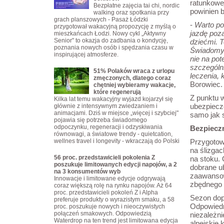
ratunkowe
Bezpłatne zajęcia tai chi, nordic
powinien b
walking oraz spotkania przy
grach planszowych - Pasaż Łódzki
-
Warto po
przygotował wakacyjną propozycję z myślą o
jazdę poz
mieszkańcach Łodzi. Nowy cykl „Aktywny
Senior" to okazja do zadbania o kondycję,
dziećmi. T
poznania nowych osób i spędzania czasu w
Świadomy 
inspirującej atmosferze.
nie na po
szczególn
51% Polaków wraca z urlopu
leczenia, 
zmęczonych, dlatego coraz
Borowiec.
chętniej wybieramy wakacje,
które regenerują
Z punktu 
Kilka lat temu wakacyjny wyjazd kojarzył się
ubezpiecze
głównie z intensywnym zwiedzaniem i
animacjami. Dziś w miejsce „więcej i szybciej"
samo jak 
pojawia się potrzeba świadomego
odpoczynku, regeneracji i odzyskiwania
Bezpiecz
równowagi, a światowe trendy - quietcation,
wellnes travel i longevity - wkraczają do Polski
Przygotow
na ślizgac
56 proc. przedstawicieli pokolenia Z
na stoku.
poszukuje limitowanych edycji napojów, a 2
dobrane ub
na 3 konsumentów wyb
zaawansow
Innowacje i limitowane edycje odgrywają
zbędnego 
coraz większą rolę na rynku napojów. Aż 64
proc. przedstawicieli pokoleń Z i Alpha
Sezon dop
preferuje produkty o wyrazistym smaku, a 58
Odpowiedn
proc. poszukuje nowych i nieoczywistych
połączeń smakowych. Odpowiedzią
niezależn
Waterdrop na ten trend jest limitowana edycja
alpejskie 