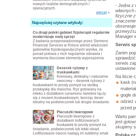
nowych realiów demograficznych i
-
Jedna z 
operacyjnych.
własnych 
więcej
»
fizyczne z
znaczenie
Najczęściej czytane artykuły:
obserwuje
przewyższ
Co drugi polski gabinet fizjoterapii regularnie
Manager w
modernizuje swój sprzęt
Z badania przeprowadzonego przez Siemens
Serwis sp
Financial Services w Polsce wśród właścicieli
gabinetów fizjoterapeutycznych wynika, że
Zanim poj
ponad połowa z nich regularnie odnawia i
sprawdzić 
wymienia kluczowe elementy wyposażenia.
serwis zap
ustawione 
Deserek ryżowy z
truskawkami
Na liście 
Kremowy, delikatny i naturalnie
owocowy – deserek ryżowy z
kask (n
truskawkami to prosty pomysł na słodką
materia
przekąskę dla malucha. Ryż gotowany na
mleku z dodatkiem cynamonu świetnie łączy
gogle 
się z musem truskawkowym, tworząc deser
odzież 
idealny na podwieczorek lub drugie śniadanie.
przed p
Placuszki twarogowe
Warto pami
Placuszki twarogowe z
dodatkiem liofilizowanych
jest gotow
truskawek to prosty pomysł na
skupimy si
śniadanie, podwieczorek lub lekki obiad.
Liofilizowane owoce nadają im subtelny smak
Polska cz