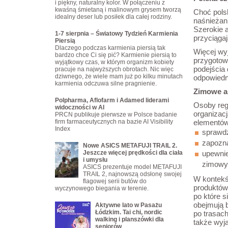
i piękny, naturalny kolor. W połączeniu z
kwaśną śmietaną i malinowym grysem tworzą
Choć polsk
idealny deser lub posiłek dla całej rodziny.
naśnieżan
Szerokie a
1-7 sierpnia – Światowy Tydzień Karmienia
przyciąga
Piersią
Dlaczego podczas karmienia piersią tak
Więcej wy
bardzo chce Ci się pić? Karmienie piersią to
przygotowa
wyjątkowy czas, w którym organizm kobiety
podejścia 
pracuje na najwyższych obrotach. Nic więc
dziwnego, że wiele mam już po kilku minutach
odpowiedn
karmienia odczuwa silne pragnienie.
Zimowe ak
Polpharma, Aflofarm i Adamed liderami
Osoby reg
widoczności w AI
organizac
PRCN publikuje pierwsze w Polsce badanie
firm farmaceutycznych na bazie AI Visibility
elementów
Index
sprawdz
zapozna
Nowe ASICS METAFUJI TRAIL 2.
Jeszcze więcej prędkości dla ciała
upewnie
i umysłu
zimowyc
ASICS prezentuje model METAFUJI
TRAIL 2, najnowszą odsłonę swojej
W kontekś
flagowej serii butów do
produktów
wyczynowego biegania w terenie.
po które s
obejmują 
Aktywne lato w Pasażu
Łódzkim. Tai chi, nordic
po trasach
walking i planszówki dla
także wyj
seniorów