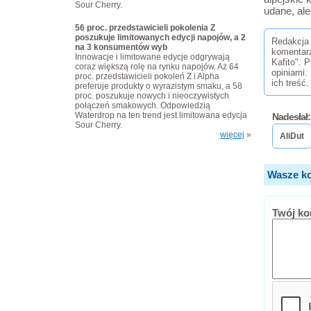
Sour Cherry.
udane, al
56 proc. przedstawicieli pokolenia Z
poszukuje limitowanych edycji napojów, a 2
Redakcja 
na 3 konsumentów wyb
komentar
Innowacje i limitowane edycje odgrywają
Kafito". 
coraz większą rolę na rynku napojów. Aż 64
opiniami.
proc. przedstawicieli pokoleń Z i Alpha
ich treść.
preferuje produkty o wyrazistym smaku, a 58
proc. poszukuje nowych i nieoczywistych
połączeń smakowych. Odpowiedzią
Waterdrop na ten trend jest limitowana edycja
Nadesłał:
Sour Cherry.
więcej
»
AliDut
Wasze ko
Twój ko