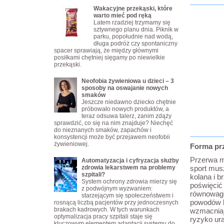
Wakacyjne przekąski, które
warto mieć pod ręką
Latem rzadziej trzymamy się
sztywnego planu dnia. Piknik w
parku, popołudnie nad wodą,
długa podróż czy spontaniczny
spacer sprawiają, że między głównymi
posiłkami chętniej sięgamy po niewielkie
przekąski.
Neofobia żywieniowa u dzieci – 3
sposoby na oswajanie nowych
smaków
Jeszcze niedawno dziecko chętnie
próbowało nowych produktów, a
teraz odsuwa talerz, zanim zdąży
sprawdzić, co się na nim znajduje? Niechęć
do nieznanych smaków, zapachów i
konsystencji może być przejawem neofobii
żywieniowej.
Forma pr
Przerwa m
Automatyzacja i cyfryzacja służby
zdrowia lekarstwem na problemy
sport musz
szpitali?
kolana i b
System ochrony zdrowia mierzy się
poświęcić 
z podwójnym wyzwaniem:
równowagę
starzejącym się społeczeństwem i
powodów ko
rosnącą liczbą pacjentów przy jednoczesnych
brakach kadrowych. W tych warunkach
wzmacniaj
optymalizacja pracy szpitali staje się
ryzyko ur
kluczowym elementem adaptacji systemu do