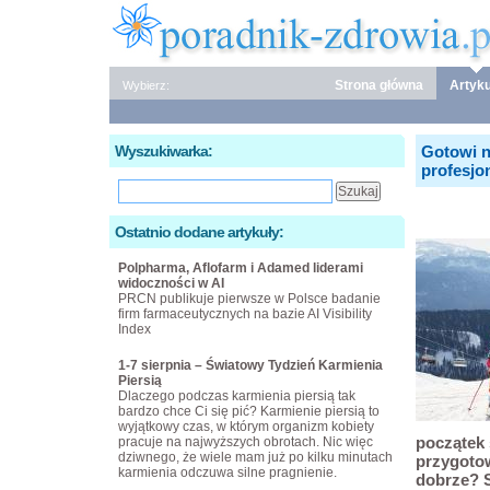
Strona główna
Artyku
Wybierz:
Wyszukiwarka:
Gotowi n
profesjon
Ostatnio dodane artykuły:
Polpharma, Aflofarm i Adamed liderami
widoczności w AI
PRCN publikuje pierwsze w Polsce badanie
firm farmaceutycznych na bazie AI Visibility
Index
1-7 sierpnia – Światowy Tydzień Karmienia
Piersią
Dlaczego podczas karmienia piersią tak
bardzo chce Ci się pić? Karmienie piersią to
wyjątkowy czas, w którym organizm kobiety
początek 
pracuje na najwyższych obrotach. Nic więc
dziwnego, że wiele mam już po kilku minutach
przygotow
karmienia odczuwa silne pragnienie.
dobrze? 