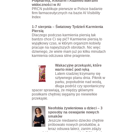
Polpharma, Aflofarm i Adamed liderami
widoczności w AI
PRCN publikuje pierwsze w Polsce badanie
firm farmaceutycznych na bazie AI Visibility
Index
1-7 sierpnia – Światowy Tydzień Karmienia
Piersią
Dlaczego podczas karmienia piersią tak
bardzo chce Ci się pić? Karmienie piersią to
wyjątkowy czas, w którym organizm kobiety
pracuje na najwyższych obrotach. Nic więc
dziwnego, że wiele mam już po kilku minutach
karmienia odczuwa silne pragnienie.
Wakacyjne przekąski, które
warto mieć pod ręką
Latem rzadziej trzymamy się
sztywnego planu dnia. Piknik w
parku, popołudnie nad wodą,
długa podróż czy spontaniczny
spacer sprawiają, że między głównymi
posiłkami chętniej sięgamy po niewielkie
przekąski.
Neofobia żywieniowa u dzieci – 3
sposoby na oswajanie nowych
smaków
Jeszcze niedawno dziecko chętnie
próbowało nowych produktów, a
teraz odsuwa talerz, zanim zdąży