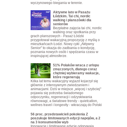
wyczynowego biegania w terenie.
Aktywne lato w Pasażu
Łódzkim. Tai chi, nordic
walking i planszówki dla
seniorów
Bezpłatne zajęcia tai chi, nordic
walking oraz spotkania przy
grach planszowych - Pasaż Łódzki
przygotował wakacyjną propozycję z myślą o
mieszkańcach Łodzi. Nowy cykl „Aktywny
Senior" to okazja do zadbania o kondycję,
poznania nowych osób i spędzania czasu w
inspirującej atmosferze.
51% Polaków wraca z urlopu
zmęczonych, dlatego coraz
chętniej wybieramy wakacje,
które regenerują
Kilka lat temu wakacyjny wyjazd kojarzył się
głównie z intensywnym zwiedzaniem i
animacjami. Dziś w miejsce „więcej i szybciej"
pojawia się potrzeba świadomego
odpoczynku, regeneracji i odzyskiwania
równowagi, a światowe trendy - quietcation,
wellnes travel i longevity - wkraczają do Polski
56 proc. przedstawicieli pokolenia Z
poszukuje limitowanych edycji napojów, a 2
na 3 konsumentów wyb
Innowacje i limitowane edycje odgrywają