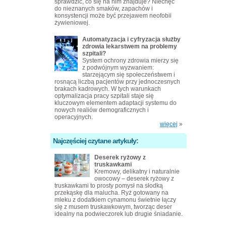
sprawdzić, co się na nim znajduje? Niechęć
do nieznanych smaków, zapachów i
konsystencji może być przejawem neofobii
żywieniowej.
Automatyzacja i cyfryzacja służby
zdrowia lekarstwem na problemy
szpitali?
System ochrony zdrowia mierzy się
z podwójnym wyzwaniem:
starzejącym się społeczeństwem i
rosnącą liczbą pacjentów przy jednoczesnych
brakach kadrowych. W tych warunkach
optymalizacja pracy szpitali staje się
kluczowym elementem adaptacji systemu do
nowych realiów demograficznych i
operacyjnych.
więcej
»
Najczęściej czytane artykuły:
Deserek ryżowy z
truskawkami
Kremowy, delikatny i naturalnie
owocowy – deserek ryżowy z
truskawkami to prosty pomysł na słodką
przekąskę dla malucha. Ryż gotowany na
mleku z dodatkiem cynamonu świetnie łączy
się z musem truskawkowym, tworząc deser
idealny na podwieczorek lub drugie śniadanie.