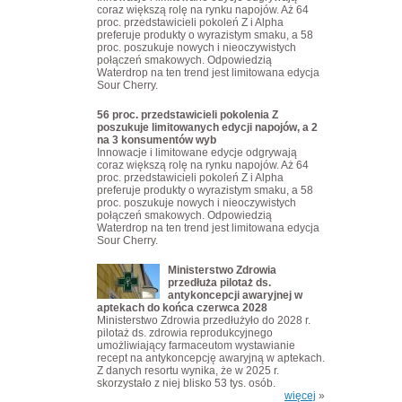
coraz większą rolę na rynku napojów. Aż 64
proc. przedstawicieli pokoleń Z i Alpha
preferuje produkty o wyrazistym smaku, a 58
proc. poszukuje nowych i nieoczywistych
połączeń smakowych. Odpowiedzią
Waterdrop na ten trend jest limitowana edycja
Sour Cherry.
56 proc. przedstawicieli pokolenia Z
poszukuje limitowanych edycji napojów, a 2
na 3 konsumentów wyb
Innowacje i limitowane edycje odgrywają
coraz większą rolę na rynku napojów. Aż 64
proc. przedstawicieli pokoleń Z i Alpha
preferuje produkty o wyrazistym smaku, a 58
proc. poszukuje nowych i nieoczywistych
połączeń smakowych. Odpowiedzią
Waterdrop na ten trend jest limitowana edycja
Sour Cherry.
Ministerstwo Zdrowia
przedłuża pilotaż ds.
antykoncepcji awaryjnej w
aptekach do końca czerwca 2028
Ministerstwo Zdrowia przedłużyło do 2028 r.
pilotaż ds. zdrowia reprodukcyjnego
umożliwiający farmaceutom wystawianie
recept na antykoncepcję awaryjną w aptekach.
Z danych resortu wynika, że w 2025 r.
skorzystało z niej blisko 53 tys. osób.
więcej
»