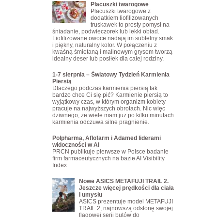
Placuszki twarogowe
Placuszki twarogowe z
dodatkiem liofilizowanych
truskawek to prosty pomysł na
śniadanie, podwieczorek lub lekki obiad.
Liofilizowane owoce nadają im subtelny smak
i piękny, naturalny kolor. W połączeniu z
kwaśną śmietaną i malinowym grysem tworzą
idealny deser lub posiłek dla całej rodziny.
1-7 sierpnia – Światowy Tydzień Karmienia
Piersią
Dlaczego podczas karmienia piersią tak
bardzo chce Ci się pić? Karmienie piersią to
wyjątkowy czas, w którym organizm kobiety
pracuje na najwyższych obrotach. Nic więc
dziwnego, że wiele mam już po kilku minutach
karmienia odczuwa silne pragnienie.
Polpharma, Aflofarm i Adamed liderami
widoczności w AI
PRCN publikuje pierwsze w Polsce badanie
firm farmaceutycznych na bazie AI Visibility
Index
Nowe ASICS METAFUJI TRAIL 2.
Jeszcze więcej prędkości dla ciała
i umysłu
ASICS prezentuje model METAFUJI
TRAIL 2, najnowszą odsłonę swojej
flagowej serii butów do