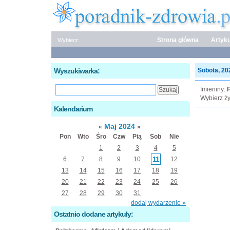
Strona główna
Artyku
Wybierz:
Wyszukiwarka:
Sobota, 202
Imieniny:
F
Wybierz ży
Kalendarium
Maj 2024
«
»
Pon
Wto
Śro
Czw
Pią
Sob
Nie
1
2
3
4
5
11
6
7
8
9
10
12
13
14
15
16
17
18
19
20
21
22
23
24
25
26
27
28
29
30
31
dodaj wydarzenie »
Ostatnio dodane artykuły: