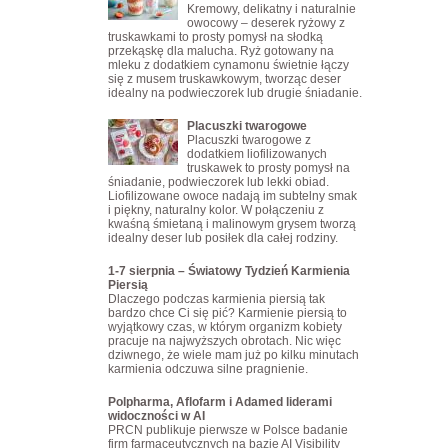
Kremowy, delikatny i naturalnie
owocowy – deserek ryżowy z
truskawkami to prosty pomysł na słodką
przekąskę dla malucha. Ryż gotowany na
mleku z dodatkiem cynamonu świetnie łączy
się z musem truskawkowym, tworząc deser
idealny na podwieczorek lub drugie śniadanie.
Placuszki twarogowe
Placuszki twarogowe z
dodatkiem liofilizowanych
truskawek to prosty pomysł na
śniadanie, podwieczorek lub lekki obiad.
Liofilizowane owoce nadają im subtelny smak
i piękny, naturalny kolor. W połączeniu z
kwaśną śmietaną i malinowym grysem tworzą
idealny deser lub posiłek dla całej rodziny.
1-7 sierpnia – Światowy Tydzień Karmienia
Piersią
Dlaczego podczas karmienia piersią tak
bardzo chce Ci się pić? Karmienie piersią to
wyjątkowy czas, w którym organizm kobiety
pracuje na najwyższych obrotach. Nic więc
dziwnego, że wiele mam już po kilku minutach
karmienia odczuwa silne pragnienie.
Polpharma, Aflofarm i Adamed liderami
widoczności w AI
PRCN publikuje pierwsze w Polsce badanie
firm farmaceutycznych na bazie AI Visibility