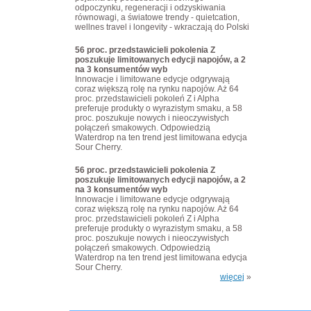
odpoczynku, regeneracji i odzyskiwania
równowagi, a światowe trendy - quietcation,
wellnes travel i longevity - wkraczają do Polski
56 proc. przedstawicieli pokolenia Z
poszukuje limitowanych edycji napojów, a 2
na 3 konsumentów wyb
Innowacje i limitowane edycje odgrywają
coraz większą rolę na rynku napojów. Aż 64
proc. przedstawicieli pokoleń Z i Alpha
preferuje produkty o wyrazistym smaku, a 58
proc. poszukuje nowych i nieoczywistych
połączeń smakowych. Odpowiedzią
Waterdrop na ten trend jest limitowana edycja
Sour Cherry.
56 proc. przedstawicieli pokolenia Z
poszukuje limitowanych edycji napojów, a 2
na 3 konsumentów wyb
Innowacje i limitowane edycje odgrywają
coraz większą rolę na rynku napojów. Aż 64
proc. przedstawicieli pokoleń Z i Alpha
preferuje produkty o wyrazistym smaku, a 58
proc. poszukuje nowych i nieoczywistych
połączeń smakowych. Odpowiedzią
Waterdrop na ten trend jest limitowana edycja
Sour Cherry.
więcej
»