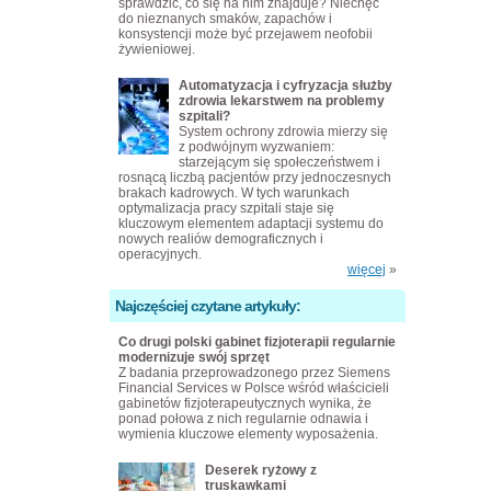
sprawdzić, co się na nim znajduje? Niechęć
do nieznanych smaków, zapachów i
konsystencji może być przejawem neofobii
żywieniowej.
Automatyzacja i cyfryzacja służby
zdrowia lekarstwem na problemy
szpitali?
System ochrony zdrowia mierzy się
z podwójnym wyzwaniem:
starzejącym się społeczeństwem i
rosnącą liczbą pacjentów przy jednoczesnych
brakach kadrowych. W tych warunkach
optymalizacja pracy szpitali staje się
kluczowym elementem adaptacji systemu do
nowych realiów demograficznych i
operacyjnych.
więcej
»
Najczęściej czytane artykuły:
Co drugi polski gabinet fizjoterapii regularnie
modernizuje swój sprzęt
Z badania przeprowadzonego przez Siemens
Financial Services w Polsce wśród właścicieli
gabinetów fizjoterapeutycznych wynika, że
ponad połowa z nich regularnie odnawia i
wymienia kluczowe elementy wyposażenia.
Deserek ryżowy z
truskawkami