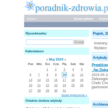
Strona główna
Artyku
Wybierz:
Wyszukiwarka:
Piątek, 2
Imieniny
Wybierz 
Kalendarium
Artykuły 
Maj 2024
«
»
Pon
Wto
Śro
Czw
Pią
Sob
Nie
Prestiżow
„Na Zielo
1
2
3
4
5
10
6
7
8
9
11
12
2024-05-1
Zielonogó
13
14
15
16
17
18
19
Chefs Cho
20
21
22
23
24
25
26
gastronom
27
28
29
30
31
dodaj wydarzenie »
Ostatnio dodane artykuły:
Archiwu