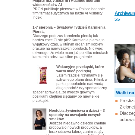
Polpharma, Aflofarm i Adamed liderami
widoczności w AI
PRCN publikuje pierwsze w Polsce badanie
Archiwum 
firm farmaceutycznych na bazie AI Visibility
Index
>>
1-7 sierpnia – Światowy Tydzień Karmienia
Piersią
Dlaczego podczas karmienia piersią tak
bardzo chce Ci się pić? Karmienie piersią to
wyjątkowy czas, w którym organizm kobiety
pracuje na najwyższych obrotach. Nic więc
dziwnego, że wiele mam już po kilku minutach
karmienia odczuwa silne pragnienie.
Wakacyjne przekąski, które
warto mieć pod ręką
Latem rzadziej trzymamy się
sztywnego planu dnia. Piknik w
parku, popołudnie nad wodą,
długa podróż czy spontaniczny
spacer sprawiają, że między głównymi
Wątki na
posiłkami chętniej sięgamy po niewielkie
Prestiż
przekąski.
Zielonej 
Neofobia żywieniowa u dzieci – 3
Dlaczeg
sposoby na oswajanie nowych
smaków
odpowie
Jeszcze niedawno dziecko chętnie
próbowało nowych produktów, a
teraz odsuwa talerz, zanim zdąży