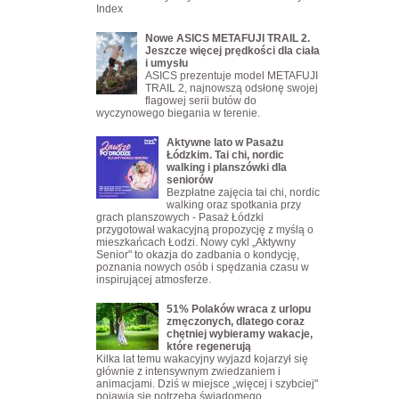
Index
Nowe ASICS METAFUJI TRAIL 2.
Jeszcze więcej prędkości dla ciała
i umysłu
ASICS prezentuje model METAFUJI
TRAIL 2, najnowszą odsłonę swojej
flagowej serii butów do
wyczynowego biegania w terenie.
Aktywne lato w Pasażu
Łódzkim. Tai chi, nordic
walking i planszówki dla
seniorów
Bezpłatne zajęcia tai chi, nordic
walking oraz spotkania przy
grach planszowych - Pasaż Łódzki
przygotował wakacyjną propozycję z myślą o
mieszkańcach Łodzi. Nowy cykl „Aktywny
Senior" to okazja do zadbania o kondycję,
poznania nowych osób i spędzania czasu w
inspirującej atmosferze.
51% Polaków wraca z urlopu
zmęczonych, dlatego coraz
chętniej wybieramy wakacje,
które regenerują
Kilka lat temu wakacyjny wyjazd kojarzył się
głównie z intensywnym zwiedzaniem i
animacjami. Dziś w miejsce „więcej i szybciej"
pojawia się potrzeba świadomego