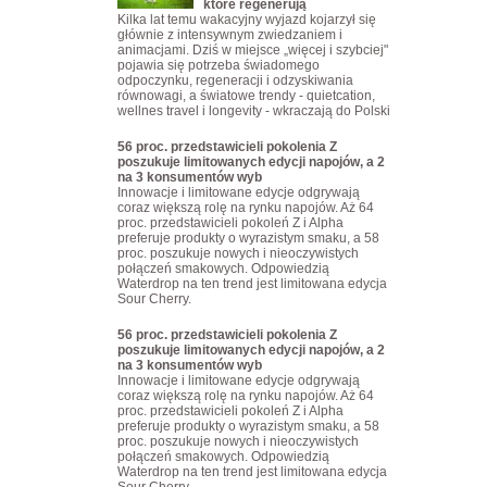
które regenerują
Kilka lat temu wakacyjny wyjazd kojarzył się
głównie z intensywnym zwiedzaniem i
animacjami. Dziś w miejsce „więcej i szybciej"
pojawia się potrzeba świadomego
odpoczynku, regeneracji i odzyskiwania
równowagi, a światowe trendy - quietcation,
wellnes travel i longevity - wkraczają do Polski
56 proc. przedstawicieli pokolenia Z
poszukuje limitowanych edycji napojów, a 2
na 3 konsumentów wyb
Innowacje i limitowane edycje odgrywają
coraz większą rolę na rynku napojów. Aż 64
proc. przedstawicieli pokoleń Z i Alpha
preferuje produkty o wyrazistym smaku, a 58
proc. poszukuje nowych i nieoczywistych
połączeń smakowych. Odpowiedzią
Waterdrop na ten trend jest limitowana edycja
Sour Cherry.
56 proc. przedstawicieli pokolenia Z
poszukuje limitowanych edycji napojów, a 2
na 3 konsumentów wyb
Innowacje i limitowane edycje odgrywają
coraz większą rolę na rynku napojów. Aż 64
proc. przedstawicieli pokoleń Z i Alpha
preferuje produkty o wyrazistym smaku, a 58
proc. poszukuje nowych i nieoczywistych
połączeń smakowych. Odpowiedzią
Waterdrop na ten trend jest limitowana edycja