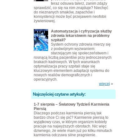
teraz odsuwa talerz, zanim zdąży
sprawdzić, co się na nim znajduje? Niechęć
do nieznanych smaków, zapachów i
konsystencji może być przejawem neofobii
żywieniowej.
Automatyzacja i cyfryzacja służby
zdrowia lekarstwem na problemy
szpitali?
System ochrony zdrowia mierzy się
z podwójnym wyzwaniem:
starzejącym się społeczeństwem i
rosnącą liczbą pacjentów przy jednoczesnych
brakach kadrowych. W tych warunkach
optymalizacja pracy szpitali staje się
kluczowym elementem adaptacji systemu do
nowych realiów demograficznych i
operacyjnych.
więcej
»
Najczęściej czytane artykuły:
1-7 sierpnia – Światowy Tydzień Karmienia
Piersią
Dlaczego podczas karmienia piersią tak
bardzo chce Ci się pić? Karmienie piersią to
wyjątkowy czas, w którym organizm kobiety
pracuje na najwyższych obrotach. Nic więc
dziwnego, że wiele mam już po kilku minutach
karmienia odczuwa silne pragnienie.