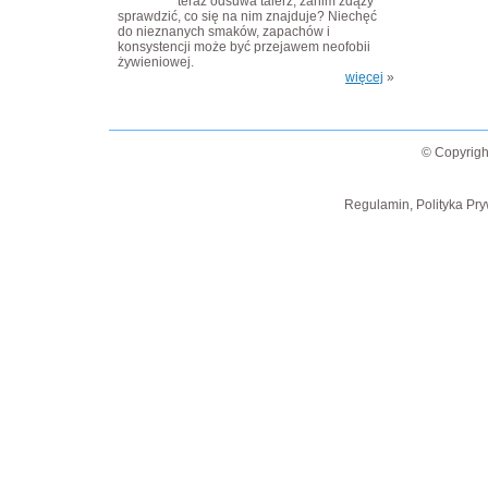
teraz odsuwa talerz, zanim zdąży
sprawdzić, co się na nim znajduje? Niechęć
do nieznanych smaków, zapachów i
konsystencji może być przejawem neofobii
żywieniowej.
więcej
»
© Copyrigh
Regulamin, Polityka Pry