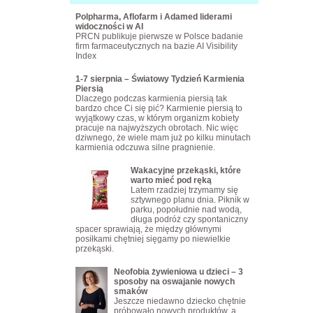
Polpharma, Aflofarm i Adamed liderami
widoczności w AI
PRCN publikuje pierwsze w Polsce badanie
firm farmaceutycznych na bazie AI Visibility
Index
1-7 sierpnia – Światowy Tydzień Karmienia
Piersią
Dlaczego podczas karmienia piersią tak
bardzo chce Ci się pić? Karmienie piersią to
wyjątkowy czas, w którym organizm kobiety
pracuje na najwyższych obrotach. Nic więc
dziwnego, że wiele mam już po kilku minutach
karmienia odczuwa silne pragnienie.
Wakacyjne przekąski, które
warto mieć pod ręką
Latem rzadziej trzymamy się
sztywnego planu dnia. Piknik w
parku, popołudnie nad wodą,
długa podróż czy spontaniczny
spacer sprawiają, że między głównymi
posiłkami chętniej sięgamy po niewielkie
przekąski.
Neofobia żywieniowa u dzieci – 3
sposoby na oswajanie nowych
smaków
Jeszcze niedawno dziecko chętnie
próbowało nowych produktów, a