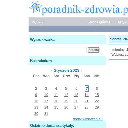
Strona główna
Artyku
Wybierz:
Wyszukiwarka:
Sobota, 202
Imieniny:
J
Wybierz ży
Kalendarium
Styczeń 2023
«
»
Pon
Wto
Śro
Czw
Pią
Sob
Nie
1
7
2
3
4
5
6
8
9
10
11
12
13
14
15
16
17
18
19
20
21
22
23
24
25
26
27
28
29
30
31
dodaj wydarzenie »
Ostatnio dodane artykuły: