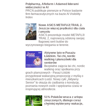
Polpharma, Aflofarm i Adamed liderami
widoczności w AI
PRCN publikuje pierwsze w Polsce badanie
firm farmaceutycznych na bazie AI Visibility
Index
Nowe ASICS METAFUJI TRAIL 2.
Jeszcze więcej prędkości dla ciała
i umysłu
ASICS prezentuje model METAFUJI
TRAIL 2, najnowszą odsłonę swojej
flagowej serii butów do
wyczynowego biegania w terenie.
Aktywne lato w Pasażu
Łódzkim. Tai chi, nordic
walking i planszówki dla
seniorów
Bezpłatne zajęcia tai chi, nordic
walking oraz spotkania przy
grach planszowych - Pasaż Łódzki
przygotował wakacyjną propozycję z myślą o
mieszkańcach Łodzi. Nowy cykl „Aktywny
Senior" to okazja do zadbania o kondycję,
poznania nowych osób i spędzania czasu w
inspirującej atmosferze.
51% Polaków wraca z urlopu
zmęczonych, dlatego coraz
chętniej wybieramy wakacje,