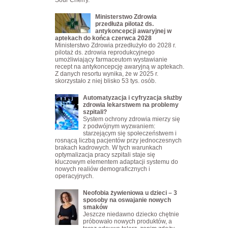
Sour Cherry.
Ministerstwo Zdrowia
przedłuża pilotaż ds.
antykoncepcji awaryjnej w
aptekach do końca czerwca 2028
Ministerstwo Zdrowia przedłużyło do 2028 r.
pilotaż ds. zdrowia reprodukcyjnego
umożliwiający farmaceutom wystawianie
recept na antykoncepcję awaryjną w aptekach.
Z danych resortu wynika, że w 2025 r.
skorzystało z niej blisko 53 tys. osób.
Automatyzacja i cyfryzacja służby
zdrowia lekarstwem na problemy
szpitali?
System ochrony zdrowia mierzy się
z podwójnym wyzwaniem:
starzejącym się społeczeństwem i
rosnącą liczbą pacjentów przy jednoczesnych
brakach kadrowych. W tych warunkach
optymalizacja pracy szpitali staje się
kluczowym elementem adaptacji systemu do
nowych realiów demograficznych i
operacyjnych.
Neofobia żywieniowa u dzieci – 3
sposoby na oswajanie nowych
smaków
Jeszcze niedawno dziecko chętnie
próbowało nowych produktów, a