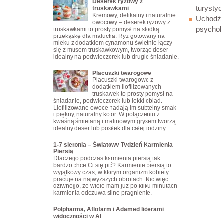
Deserek ryżowy z
turystyc
truskawkami
Kremowy, delikatny i naturalnie
Uchodźc
owocowy – deserek ryżowy z
psychol
truskawkami to prosty pomysł na słodką
przekąskę dla malucha. Ryż gotowany na
mleku z dodatkiem cynamonu świetnie łączy
się z musem truskawkowym, tworząc deser
idealny na podwieczorek lub drugie śniadanie.
Placuszki twarogowe
Placuszki twarogowe z
dodatkiem liofilizowanych
truskawek to prosty pomysł na
śniadanie, podwieczorek lub lekki obiad.
Liofilizowane owoce nadają im subtelny smak
i piękny, naturalny kolor. W połączeniu z
kwaśną śmietaną i malinowym grysem tworzą
idealny deser lub posiłek dla całej rodziny.
1-7 sierpnia – Światowy Tydzień Karmienia
Piersią
Dlaczego podczas karmienia piersią tak
bardzo chce Ci się pić? Karmienie piersią to
wyjątkowy czas, w którym organizm kobiety
pracuje na najwyższych obrotach. Nic więc
dziwnego, że wiele mam już po kilku minutach
karmienia odczuwa silne pragnienie.
Polpharma, Aflofarm i Adamed liderami
widoczności w AI