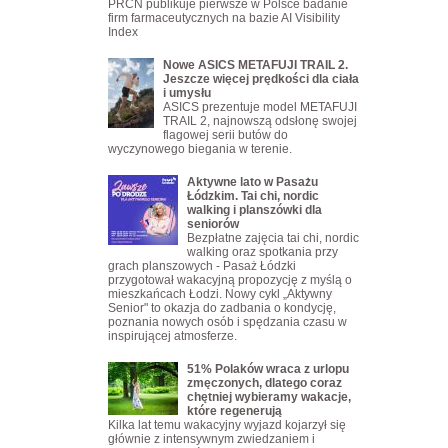
PRCN publikuje pierwsze w Polsce badanie
firm farmaceutycznych na bazie AI Visibility
Index
Nowe ASICS METAFUJI TRAIL 2.
Jeszcze więcej prędkości dla ciała
i umysłu
ASICS prezentuje model METAFUJI
TRAIL 2, najnowszą odsłonę swojej
flagowej serii butów do
wyczynowego biegania w terenie.
Aktywne lato w Pasażu
Łódzkim. Tai chi, nordic
walking i planszówki dla
seniorów
Bezpłatne zajęcia tai chi, nordic
walking oraz spotkania przy
grach planszowych - Pasaż Łódzki
przygotował wakacyjną propozycję z myślą o
mieszkańcach Łodzi. Nowy cykl „Aktywny
Senior" to okazja do zadbania o kondycję,
poznania nowych osób i spędzania czasu w
inspirującej atmosferze.
51% Polaków wraca z urlopu
zmęczonych, dlatego coraz
chętniej wybieramy wakacje,
które regenerują
Kilka lat temu wakacyjny wyjazd kojarzył się
głównie z intensywnym zwiedzaniem i