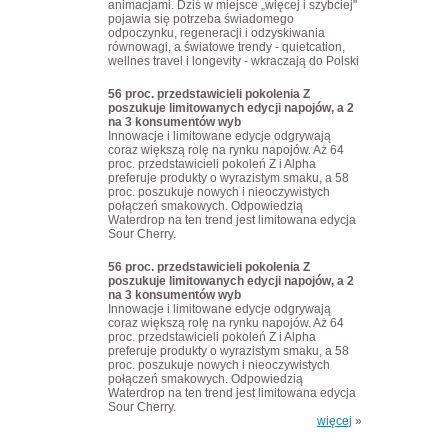
animacjami. Dziś w miejsce „więcej i szybciej"
pojawia się potrzeba świadomego
odpoczynku, regeneracji i odzyskiwania
równowagi, a światowe trendy - quietcation,
wellnes travel i longevity - wkraczają do Polski
56 proc. przedstawicieli pokolenia Z
poszukuje limitowanych edycji napojów, a 2
na 3 konsumentów wyb
Innowacje i limitowane edycje odgrywają
coraz większą rolę na rynku napojów. Aż 64
proc. przedstawicieli pokoleń Z i Alpha
preferuje produkty o wyrazistym smaku, a 58
proc. poszukuje nowych i nieoczywistych
połączeń smakowych. Odpowiedzią
Waterdrop na ten trend jest limitowana edycja
Sour Cherry.
56 proc. przedstawicieli pokolenia Z
poszukuje limitowanych edycji napojów, a 2
na 3 konsumentów wyb
Innowacje i limitowane edycje odgrywają
coraz większą rolę na rynku napojów. Aż 64
proc. przedstawicieli pokoleń Z i Alpha
preferuje produkty o wyrazistym smaku, a 58
proc. poszukuje nowych i nieoczywistych
połączeń smakowych. Odpowiedzią
Waterdrop na ten trend jest limitowana edycja
Sour Cherry.
więcej
»