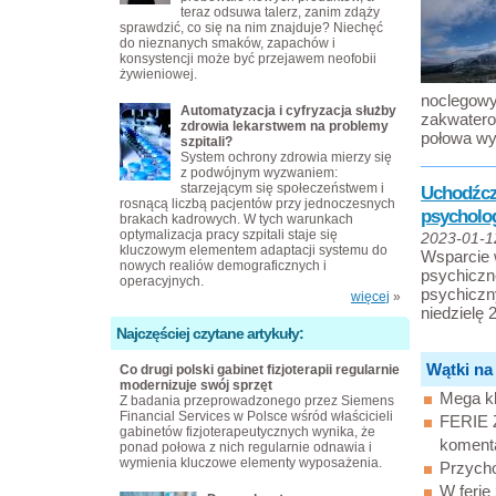
teraz odsuwa talerz, zanim zdąży
sprawdzić, co się na nim znajduje? Niechęć
do nieznanych smaków, zapachów i
konsystencji może być przejawem neofobii
żywieniowej.
noclegowy
Automatyzacja i cyfryzacja służby
zakwatero
zdrowia lekarstwem na problemy
połowa wyj
szpitali?
System ochrony zdrowia mierzy się
z podwójnym wyzwaniem:
starzejącym się społeczeństwem i
Uchodźcz
rosnącą liczbą pacjentów przy jednoczesnych
psycholo
brakach kadrowych. W tych warunkach
optymalizacja pracy szpitali staje się
2023-01-1
kluczowym elementem adaptacji systemu do
Wsparcie 
nowych realiów demograficznych i
psychiczne
operacyjnych.
psychiczn
więcej
»
niedzielę
Najczęściej czytane artykuły:
Wątki na
Co drugi polski gabinet fizjoterapii regularnie
modernizuje swój sprzęt
Mega kl
Z badania przeprowadzonego przez Siemens
Financial Services w Polsce wśród właścicieli
FERIE
gabinetów fizjoterapeutycznych wynika, że
koment
ponad połowa z nich regularnie odnawia i
wymienia kluczowe elementy wyposażenia.
Przycho
W ferie