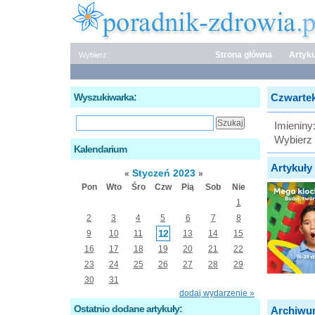
Strona główna
Artyku
Wybierz:
Wyszukiwarka:
Czwartek,
Imieniny
Wybierz 
Kalendarium
Artykuły 
Styczeń 2023
«
»
Pon
Wto
Śro
Czw
Pią
Sob
Nie
1
2
3
4
5
6
7
8
12
9
10
11
13
14
15
16
17
18
19
20
21
22
23
24
25
26
27
28
29
30
31
dodaj wydarzenie »
Ostatnio dodane artykuły:
Archiwu