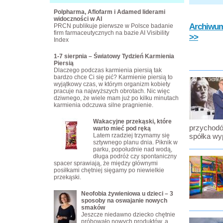
Polpharma, Aflofarm i Adamed liderami
widoczności w AI
Archiwum 
PRCN publikuje pierwsze w Polsce badanie
firm farmaceutycznych na bazie AI Visibility
>>
Index
1-7 sierpnia – Światowy Tydzień Karmienia
Piersią
Dlaczego podczas karmienia piersią tak
bardzo chce Ci się pić? Karmienie piersią to
wyjątkowy czas, w którym organizm kobiety
pracuje na najwyższych obrotach. Nic więc
dziwnego, że wiele mam już po kilku minutach
karmienia odczuwa silne pragnienie.
Wakacyjne przekąski, które
przychodó
warto mieć pod ręką
Latem rzadziej trzymamy się
spółka wy
sztywnego planu dnia. Piknik w
parku, popołudnie nad wodą,
długa podróż czy spontaniczny
spacer sprawiają, że między głównymi
posiłkami chętniej sięgamy po niewielkie
przekąski.
Neofobia żywieniowa u dzieci – 3
sposoby na oswajanie nowych
smaków
Jeszcze niedawno dziecko chętnie
próbowało nowych produktów, a