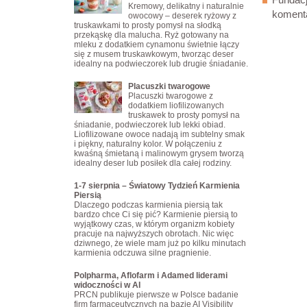
Kremowy, delikatny i naturalnie
koment
owocowy – deserek ryżowy z
truskawkami to prosty pomysł na słodką
przekąskę dla malucha. Ryż gotowany na
mleku z dodatkiem cynamonu świetnie łączy
się z musem truskawkowym, tworząc deser
idealny na podwieczorek lub drugie śniadanie.
Placuszki twarogowe
Placuszki twarogowe z
dodatkiem liofilizowanych
truskawek to prosty pomysł na
śniadanie, podwieczorek lub lekki obiad.
Liofilizowane owoce nadają im subtelny smak
i piękny, naturalny kolor. W połączeniu z
kwaśną śmietaną i malinowym grysem tworzą
idealny deser lub posiłek dla całej rodziny.
1-7 sierpnia – Światowy Tydzień Karmienia
Piersią
Dlaczego podczas karmienia piersią tak
bardzo chce Ci się pić? Karmienie piersią to
wyjątkowy czas, w którym organizm kobiety
pracuje na najwyższych obrotach. Nic więc
dziwnego, że wiele mam już po kilku minutach
karmienia odczuwa silne pragnienie.
Polpharma, Aflofarm i Adamed liderami
widoczności w AI
PRCN publikuje pierwsze w Polsce badanie
firm farmaceutycznych na bazie AI Visibility