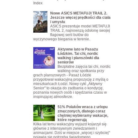
Index
Nowe ASICS METAFUJI TRAIL 2.
Jeszcze więcej prędkości dla ciała
i umysłu
ASICS prezentuje model METAFUJI
TRAIL 2, najnowszą odsłonę swojej
flagowej serii butów do
wyczynowego biegania w terenie.
Aktywne lato w Pasażu
Łódzkim. Tai chi, nordic
walking i planszówki dla
seniorów
Bezpłatne zajęcia tai chi, nordic
walking oraz spotkania przy
grach planszowych - Pasaż Łódzki
przygotował wakacyjną propozycję z myślą o
mieszkańcach Łodzi. Nowy cykl „Aktywny
Senior" to okazja do zadbania o kondycję,
poznania nowych osób i spędzania czasu w
inspirującej atmosferze.
51% Polaków wraca z urlopu
zmęczonych, dlatego coraz
chętniej wybieramy wakacje,
które regenerują
Kilka lat temu wakacyjny wyjazd kojarzył się
głównie z intensywnym zwiedzaniem i
animacjami. Dziś w miejsce „więcej i szybciej"
pojawia się potrzeba świadomego