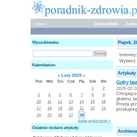
Strona główna
Artyku
Wybierz:
Wyszukiwarka:
Piątek, 2
Imieniny
Wybierz 
Kalendarium
Artykuły 
Luty 2025
«
»
Pon
Wto
Śro
Czw
Pią
Sob
Nie
Gofry bez
1
2
2025-02-2
Chrupiące,
3
4
5
6
7
8
9
glutenu, b
10
11
12
13
14
15
16
Prosty prz
17
18
19
20
21
22
23
przekąskę
28
24
25
26
27
dodaj wydarzenie »
Ostatnio dodane artykuły:
Archiwu