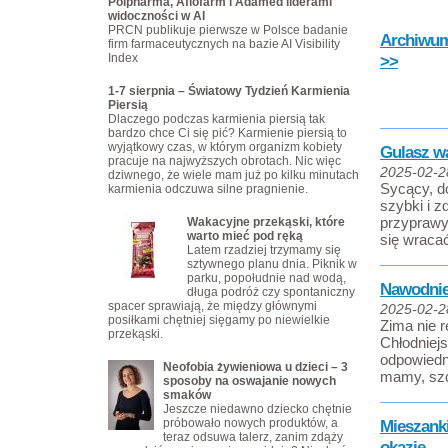
Polpharma, Aflofarm i Adamed liderami
widoczności w AI
PRCN publikuje pierwsze w Polsce badanie
Archiwum 
firm farmaceutycznych na bazie AI Visibility
Index
>>
1-7 sierpnia – Światowy Tydzień Karmienia
Piersią
Dlaczego podczas karmienia piersią tak
bardzo chce Ci się pić? Karmienie piersią to
wyjątkowy czas, w którym organizm kobiety
Gulasz w
pracuje na najwyższych obrotach. Nic więc
2025-02-2
dziwnego, że wiele mam już po kilku minutach
Sycący, d
karmienia odczuwa silne pragnienie.
szybki i z
przyprawy
Wakacyjne przekąski, które
warto mieć pod ręką
się wraca
Latem rzadziej trzymamy się
sztywnego planu dnia. Piknik w
parku, popołudnie nad wodą,
Nawodnie
długa podróż czy spontaniczny
spacer sprawiają, że między głównymi
2025-02-2
posiłkami chętniej sięgamy po niewielkie
Zima nie 
przekąski.
Chłodniej
odpowiedn
Neofobia żywieniowa u dzieci – 3
mamy, szcz
sposoby na oswajanie nowych
smaków
Jeszcze niedawno dziecko chętnie
próbowało nowych produktów, a
Mieszank
teraz odsuwa talerz, zanim zdąży
okazję