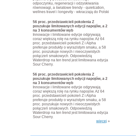
odpoczynku, regeneracji i odzyskiwania
równowagi, a światowe trendy - quietcation,
wellnes travel i longevity - wkraczają do Polski
56 proc. przedstawicieli pokolenia Z
poszukuje limitowanych edycji napojów, a 2
na 3 konsumentów wyb
Innowacje i limitowane edycje odgrywają
coraz większą rolę na rynku napojów. Aż 64
proc. przedstawicieli pokoleń Z i Alpha
preferuje produkty o wyrazistym smaku, a 58
proc. poszukuje nowych i nieoczywistych
połączeń smakowych. Odpowiedzią
Waterdrop na ten trend jest limitowana edycja
Sour Cherry.
56 proc. przedstawicieli pokolenia Z
poszukuje limitowanych edycji napojów, a 2
na 3 konsumentów wyb
Innowacje i limitowane edycje odgrywają
coraz większą rolę na rynku napojów. Aż 64
proc. przedstawicieli pokoleń Z i Alpha
preferuje produkty o wyrazistym smaku, a 58
proc. poszukuje nowych i nieoczywistych
połączeń smakowych. Odpowiedzią
Waterdrop na ten trend jest limitowana edycja
Sour Cherry.
więcej
»