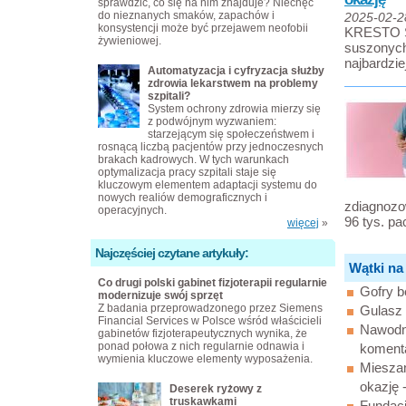
sprawdzić, co się na nim znajduje? Niechęć
do nieznanych smaków, zapachów i
2025-02-2
konsystencji może być przejawem neofobii
KRESTO SE
żywieniowej.
suszonych
najbardzi
Automatyzacja i cyfryzacja służby
zdrowia lekarstwem na problemy
szpitali?
System ochrony zdrowia mierzy się
z podwójnym wyzwaniem:
starzejącym się społeczeństwem i
rosnącą liczbą pacjentów przy jednoczesnych
brakach kadrowych. W tych warunkach
optymalizacja pracy szpitali staje się
kluczowym elementem adaptacji systemu do
nowych realiów demograficznych i
zdiagnozo
operacyjnych.
96 tys. pa
więcej
»
Najczęściej czytane artykuły:
Wątki na
Co drugi polski gabinet fizjoterapii regularnie
Gofry b
modernizuje swój sprzęt
Z badania przeprowadzonego przez Siemens
Gulasz
Financial Services w Polsce wśród właścicieli
Nawodni
gabinetów fizjoterapeutycznych wynika, że
ponad połowa z nich regularnie odnawia i
koment
wymienia kluczowe elementy wyposażenia.
Miesza
okazję 
Deserek ryżowy z
truskawkami
Fundacj