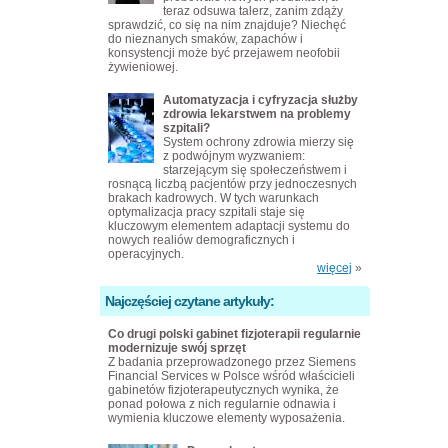
teraz odsuwa talerz, zanim zdąży
sprawdzić, co się na nim znajduje? Niechęć
do nieznanych smaków, zapachów i
konsystencji może być przejawem neofobii
żywieniowej.
Automatyzacja i cyfryzacja służby
zdrowia lekarstwem na problemy
szpitali?
System ochrony zdrowia mierzy się
z podwójnym wyzwaniem:
starzejącym się społeczeństwem i
rosnącą liczbą pacjentów przy jednoczesnych
brakach kadrowych. W tych warunkach
optymalizacja pracy szpitali staje się
kluczowym elementem adaptacji systemu do
nowych realiów demograficznych i
operacyjnych.
więcej
»
Najczęściej czytane artykuły:
Co drugi polski gabinet fizjoterapii regularnie
modernizuje swój sprzęt
Z badania przeprowadzonego przez Siemens
Financial Services w Polsce wśród właścicieli
gabinetów fizjoterapeutycznych wynika, że
ponad połowa z nich regularnie odnawia i
wymienia kluczowe elementy wyposażenia.