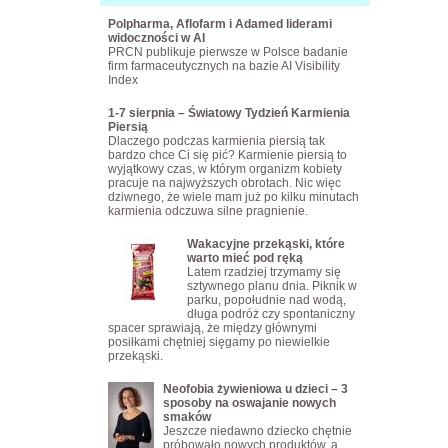
Polpharma, Aflofarm i Adamed liderami
widoczności w AI
PRCN publikuje pierwsze w Polsce badanie
firm farmaceutycznych na bazie AI Visibility
Index
1-7 sierpnia – Światowy Tydzień Karmienia
Piersią
Dlaczego podczas karmienia piersią tak
bardzo chce Ci się pić? Karmienie piersią to
wyjątkowy czas, w którym organizm kobiety
pracuje na najwyższych obrotach. Nic więc
dziwnego, że wiele mam już po kilku minutach
karmienia odczuwa silne pragnienie.
Wakacyjne przekąski, które
warto mieć pod ręką
Latem rzadziej trzymamy się
sztywnego planu dnia. Piknik w
parku, popołudnie nad wodą,
długa podróż czy spontaniczny
spacer sprawiają, że między głównymi
posiłkami chętniej sięgamy po niewielkie
przekąski.
Neofobia żywieniowa u dzieci – 3
sposoby na oswajanie nowych
smaków
Jeszcze niedawno dziecko chętnie
próbowało nowych produktów, a