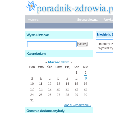
Strona główna
Artyku
Wybierz:
Wyszukiwarka:
Niedziela, 
Imieniny:
K
Wybierz ży
Kalendarium
Marzec 2025
«
»
Pon
Wto
Śro
Czw
Pią
Sob
Nie
1
2
9
3
4
5
6
7
8
10
11
12
13
14
15
16
17
18
19
20
21
22
23
24
25
26
27
28
29
30
31
dodaj wydarzenie »
Ostatnio dodane artykuły: