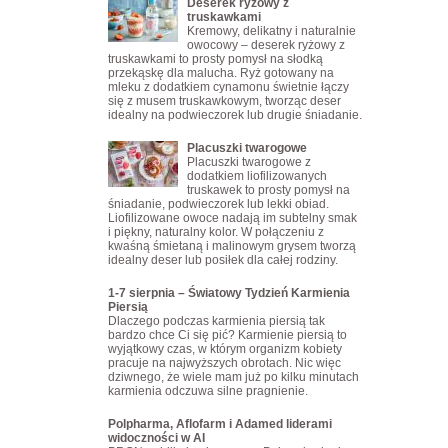
Deserek ryżowy z
truskawkami
Kremowy, delikatny i naturalnie
owocowy – deserek ryżowy z
truskawkami to prosty pomysł na słodką
przekąskę dla malucha. Ryż gotowany na
mleku z dodatkiem cynamonu świetnie łączy
się z musem truskawkowym, tworząc deser
idealny na podwieczorek lub drugie śniadanie.
Placuszki twarogowe
Placuszki twarogowe z
dodatkiem liofilizowanych
truskawek to prosty pomysł na
śniadanie, podwieczorek lub lekki obiad.
Liofilizowane owoce nadają im subtelny smak
i piękny, naturalny kolor. W połączeniu z
kwaśną śmietaną i malinowym grysem tworzą
idealny deser lub posiłek dla całej rodziny.
1-7 sierpnia – Światowy Tydzień Karmienia
Piersią
Dlaczego podczas karmienia piersią tak
bardzo chce Ci się pić? Karmienie piersią to
wyjątkowy czas, w którym organizm kobiety
pracuje na najwyższych obrotach. Nic więc
dziwnego, że wiele mam już po kilku minutach
karmienia odczuwa silne pragnienie.
Polpharma, Aflofarm i Adamed liderami
widoczności w AI