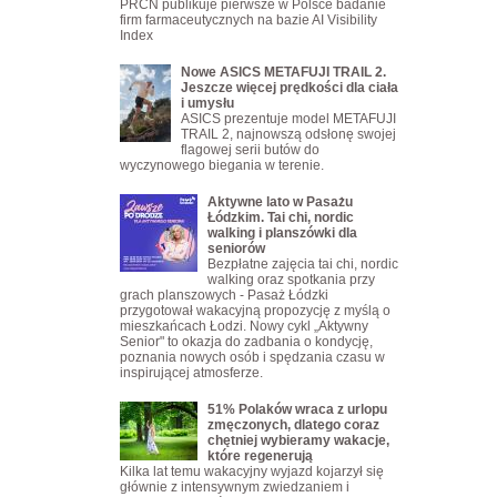
PRCN publikuje pierwsze w Polsce badanie
firm farmaceutycznych na bazie AI Visibility
Index
Nowe ASICS METAFUJI TRAIL 2.
Jeszcze więcej prędkości dla ciała
i umysłu
ASICS prezentuje model METAFUJI
TRAIL 2, najnowszą odsłonę swojej
flagowej serii butów do
wyczynowego biegania w terenie.
Aktywne lato w Pasażu
Łódzkim. Tai chi, nordic
walking i planszówki dla
seniorów
Bezpłatne zajęcia tai chi, nordic
walking oraz spotkania przy
grach planszowych - Pasaż Łódzki
przygotował wakacyjną propozycję z myślą o
mieszkańcach Łodzi. Nowy cykl „Aktywny
Senior" to okazja do zadbania o kondycję,
poznania nowych osób i spędzania czasu w
inspirującej atmosferze.
51% Polaków wraca z urlopu
zmęczonych, dlatego coraz
chętniej wybieramy wakacje,
które regenerują
Kilka lat temu wakacyjny wyjazd kojarzył się
głównie z intensywnym zwiedzaniem i