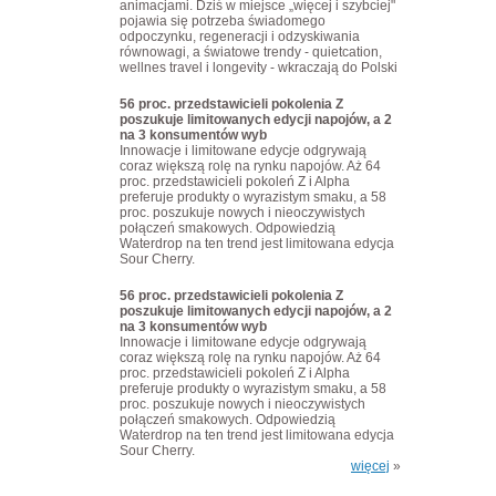
animacjami. Dziś w miejsce „więcej i szybciej"
pojawia się potrzeba świadomego
odpoczynku, regeneracji i odzyskiwania
równowagi, a światowe trendy - quietcation,
wellnes travel i longevity - wkraczają do Polski
56 proc. przedstawicieli pokolenia Z
poszukuje limitowanych edycji napojów, a 2
na 3 konsumentów wyb
Innowacje i limitowane edycje odgrywają
coraz większą rolę na rynku napojów. Aż 64
proc. przedstawicieli pokoleń Z i Alpha
preferuje produkty o wyrazistym smaku, a 58
proc. poszukuje nowych i nieoczywistych
połączeń smakowych. Odpowiedzią
Waterdrop na ten trend jest limitowana edycja
Sour Cherry.
56 proc. przedstawicieli pokolenia Z
poszukuje limitowanych edycji napojów, a 2
na 3 konsumentów wyb
Innowacje i limitowane edycje odgrywają
coraz większą rolę na rynku napojów. Aż 64
proc. przedstawicieli pokoleń Z i Alpha
preferuje produkty o wyrazistym smaku, a 58
proc. poszukuje nowych i nieoczywistych
połączeń smakowych. Odpowiedzią
Waterdrop na ten trend jest limitowana edycja
Sour Cherry.
więcej
»