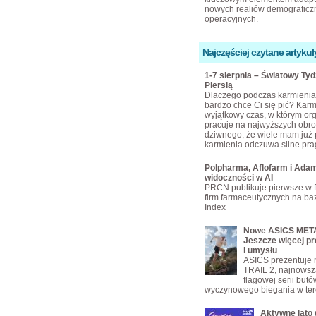
nowych realiów demograficzn
operacyjnych.
Najczęściej czytane artykuł
1-7 sierpnia – Światowy Ty
Piersią
Dlaczego podczas karmienia 
bardzo chce Ci się pić? Karmi
wyjątkowy czas, w którym or
pracuje na najwyższych obro
dziwnego, że wiele mam już 
karmienia odczuwa silne pra
Polpharma, Aflofarm i Adam
widoczności w AI
PRCN publikuje pierwsze w 
firm farmaceutycznych na bazi
Index
Nowe ASICS META
Jeszcze więcej pr
i umysłu
ASICS prezentuje
TRAIL 2, najnowsz
flagowej serii but
wyczynowego biegania w ter
Aktywne lato