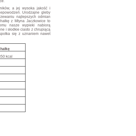
ce.
ników, a jej wysoka jakość i
iepowodzeń. Urodzajne gleby
jrzewaniu najlepszych odmian
chałkę z Młyna Jaczkowice to
emu nasze wypieki nabiorą
 i słodkie ciasto z chrupiącą
 spotka się z uznaniem nawet
chałkę
350 kcal