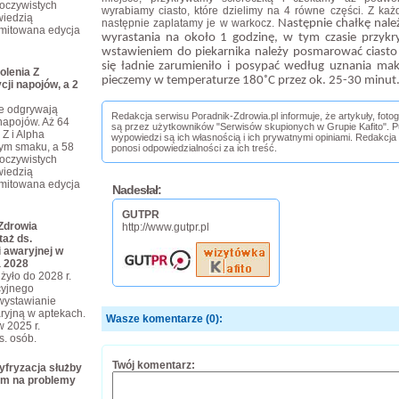
eoczywistych
wyrabiamy ciasto, które dzielimy na 4 równe części. Z każ
iedzią
następnie zaplatamy je w warkocz.
Następnie chałkę nal
limitowana edycja
wyrastania na około 1 godzinę, w tym czasie przykr
wstawieniem do piekarnika należy posmarować ciasto
się ładnie zarumieniło i posypać według uznania ma
olenia Z
pieczemy w temperaturze 180˚C przez ok. 25-30 minut
cji napojów, a 2
je odgrywają
Redakcja serwisu Poradnik-Zdrowia.pl informuje, że artykuły, foto
napojów. Aż 64
są przez użytkowników "Serwisów skupionych w Grupie Kafito". Pu
 Z i Alpha
wypowiedzi są ich własnością i ich prywatnymi opiniami. Redakcja
tym smaku, a 58
ponosi odpowiedzialności za ich treść.
eoczywistych
iedzią
limitowana edycja
Nadesłał:
GUTPR
Zdrowia
http://www.gutpr.pl
taż ds.
 awaryjnej w
a 2028
żyło do 2028 r.
cyjnego
wystawianie
ryjną w aptekach.
Wasze komentarze (0):
w 2025 r.
ys. osób.
Twój komentarz:
yfryzacja służby
em na problemy