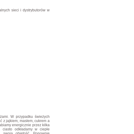
alnych sieci i dystrybutorów w
żami. W przypadku świeżych
ć z jajkiem, masłem, cukrem a
abiamy energicznie przez kilka
ie ciasto odkładamy w ciepłe
i swoją objętość. Ponownie