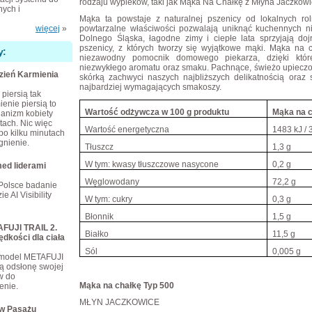
rodzaju wypieków, taki jak Mąka Na Chałkę z Młyna Jaczkowi
ych i
Mąka ta powstaje z naturalnej pszenicy od lokalnych rol
więcej
»
powtarzalne właściwości pozwalają uniknąć kuchennych n
Dolnego Śląska, łagodne zimy i ciepłe lata sprzyjają do
pszenicy, z których tworzy się wyjątkowe mąki. Mąka na 
y:
niezawodny pomocnik domowego piekarza, dzięki któr
niezwykłego aromatu oraz smaku. Pachnące, świeżo upieczone
dzień Karmienia
skórką zachwyci naszych najbliższych delikatnością oraz
najbardziej wymagających smakoszy.
piersią tak
enie piersią to
Wartość odżywcza w 100 g produktu
Mąka na 
ganizm kobiety
tach. Nic więc
Wartość energetyczna
1483 kJ / 
po kilku minutach
gnienie.
Tłuszcz
1,3 g
W tym: kwasy tłuszczowe nasycone
0,2 g
ed liderami
Węglowodany
72,2 g
Polsce badanie
e AI Visibility
W tym: cukry
0,3 g
Błonnik
1,5 g
FUJI TRAIL 2.
Białko
11,5 g
ędkości dla ciała
Sól
0,005 g
 model METAFUJI
ą odsłonę swojej
ów do
Mąka na chałkę Typ 500
enie.
MŁYN JACZKOWICE
 w Pasażu