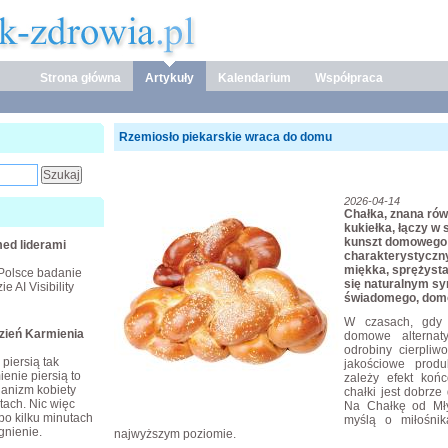
Strona główna
Artykuły
Kalendarium
Współpraca
Rzemiosło piekarskie wraca do domu
2026-04-14
Chałka, znana rów
kukiełka, łączy w 
kunszt domowego 
ed liderami
charakterystyczny
miękka, sprężysta 
Polsce badanie
się naturalnym s
e AI Visibility
świadomego, domo
W czasach, gdy 
dzień Karmienia
domowe alternat
odrobiny cierpliw
piersią tak
jakościowe produ
enie piersią to
zależy efekt koń
ganizm kobiety
chałki jest dobrz
tach. Nic więc
Na Chałkę od Mły
po kilku minutach
myślą o miłośni
gnienie.
najwyższym poziomie.