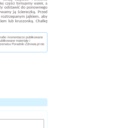
dej części formujemy wałek, a
eży odstawić do ponownego
ywamy ją ściereczką. Przed
 roztrzepanym jajkiem, aby
kiem lub kruszonką. Chałkę
.
grafie i komentarze publikowane
blikowane materiały i
 serwisu Poradnik-Zdrowia.pl nie