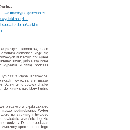
również:
 nowo tradycyjne gotowanie!
 wypieki na grilla
 specjał z dolnośląskimi
mi
lka prostych składników, takich
 ostatnim elemencie kryje się
ożdżowych kluczowy jest wybór
btelny smak, jaśniejszy kolor
ry wypełnia kuchnię podczas
 Typ 500 z Młyna Jaczkowice.
iekach, wyróżnia się niższą
ne. Dzięki temu gotowa chałka
i delikatny smak, który trudno
we pieczywo w ciężki zakalec
si nasze podniebienia. Wybór
akże na strukturę i trwałość
 odpowiednio wyrośnie, będzie
ejne godziny. Dlatego podczas
stworzony specjalnie do tego