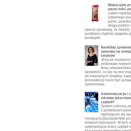
Wakacyjne prz
warto mieć p
Latem rzadzie
sztywnego pla
parku, popołu
długa podróż 
spacer sprawiają, że między
posiłkami chętniej sięgamy p
przekąski.
Neofobia żywienio
sposoby na oswaj
smaków
Jeszcze niedawno 
próbowało nowych 
teraz odsuwa taler
sprawdzić, co się na nim zn
do nieznanych smaków, zap
konsystencji może być przej
żywieniowej.
Automatyzacja i c
zdrowia lekarstw
szpitali?
System ochrony zd
z podwójnym wyz
starzejącym się s
rosnącą liczbą pacjentów pr
brakach kadrowych. W tych 
optymalizacja pracy szpitali s
kluczowym elementem adapta