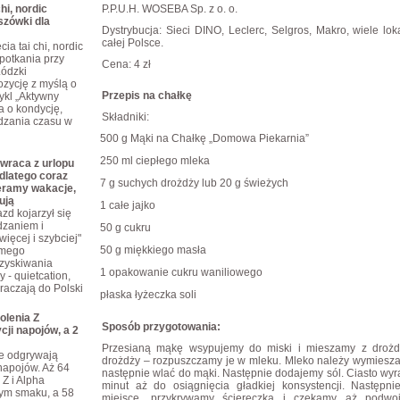
hi, nordic
P.P.U.H. WOSEBA Sp. z o. o.
szówki dla
Dystrybucja: Sieci DINO, Leclerc, Selgros, Makro, wiele lok
całej Polsce.
ia tai chi, nordic
potkania przy
Cena: 4 zł
Łódzki
zycję z myślą o
Przepis na chałkę
ykl „Aktywny
a o kondycję,
Składniki:
dzania czasu w
·
500 g Mąki na Chałkę „Domowa Piekarnia”
·
250 ml ciepłego mleka
wraca z urlopu
dlatego coraz
·
7 g suchych drożdży lub 20 g świeżych
eramy wakacje,
ują
·
1 całe jajko
zd kojarzył się
dzaniem i
·
50 g cukru
ięcej i szybciej"
·
50 g miękkiego masła
omego
dzyskiwania
·
1 opakowanie cukru waniliowego
 - quietcation,
kraczają do Polski
·
płaska łyżeczka soli
olenia Z
Sposób przygotowania:
cji napojów, a 2
Przesianą mąkę wsypujemy do miski i mieszamy z drożd
je odgrywają
drożdży – rozpuszczamy je w mleku. Mleko należy wymiesza
napojów. Aż 64
następnie wlać do mąki. Następnie dodajemy sól. Ciasto wyr
 Z i Alpha
minut aż do osiągnięcia gładkiej konsystencji. Następn
tym smaku, a 58
miejsce, przykrywamy ściereczką i czekamy aż podwo