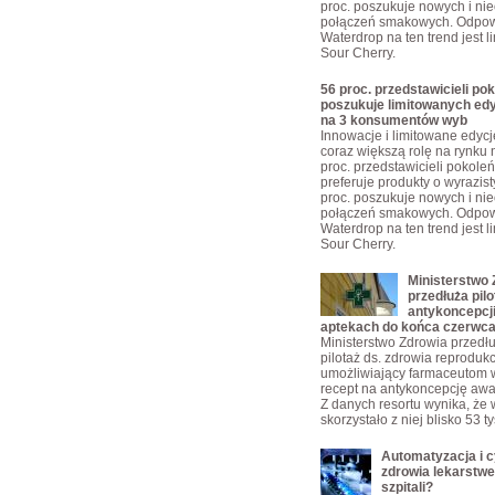
proc. poszukuje nowych i ni
połączeń smakowych. Odpow
Waterdrop na ten trend jest 
Sour Cherry.
56 proc. przedstawicieli pok
poszukuje limitowanych edy
na 3 konsumentów wyb
Innowacje i limitowane edyc
coraz większą rolę na rynku 
proc. przedstawicieli pokoleń
preferuje produkty o wyrazis
proc. poszukuje nowych i ni
połączeń smakowych. Odpow
Waterdrop na ten trend jest 
Sour Cherry.
Ministerstwo 
przedłuża pilo
antykoncepcji
aptekach do końca czerwc
Ministerstwo Zdrowia przedłu
pilotaż ds. zdrowia reproduk
umożliwiający farmaceutom 
recept na antykoncepcję awa
Z danych resortu wynika, że 
skorzystało z niej blisko 53 t
Automatyzacja i c
zdrowia lekarstw
szpitali?