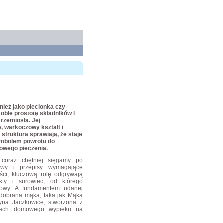
nież jako plecionka czy
sobie prostotę składników i
rzemiosła. Jej
, warkoczowy kształt i
struktura sprawiają, że staje
ymbolem powrotu do
wego pieczenia.
coraz chętniej sięgamy po
ywy i przepisy wymagające
ości, kluczową rolę odgrywają
kty i surowiec, od którego
cowy. A fundamentem udanej
e dobrana mąka, taka jak Mąka
na Jaczkowice, stworzona z
kach domowego wypieku na