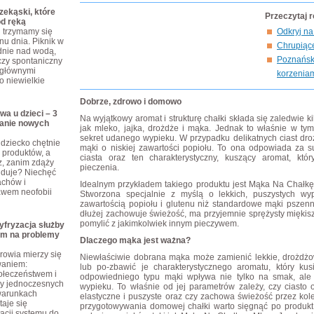
ekąski, które
Przeczytaj 
od ręką
j trzymamy się
Odkryj na
nu dnia. Piknik w
Chrupiące
dnie nad wodą,
Poznański
czy spontaniczny
 głównymi
korzenia
o niewielkie
Dobrze, zdrowo i domowo
wa u dzieci – 3
Na wyjątkowy aromat i strukturę chałki składa się zaledwie ki
anie nowych
jak mleko, jajka, drożdże i mąka. Jednak to właśnie w tym
sekret udanego wypieku. W przypadku delikatnych ciast dr
dziecko chętnie
mąki o niskiej zawartości popiołu. To ona odpowiada za su
produktów, a
ciasta oraz ten charakterystyczny, kuszący aromat, któ
z, zanim zdąży
pieczenia.
ajduje? Niechęć
achów i
Idealnym przykładem takiego produktu jest Mąka Na Chałkę
awem neofobii
Stworzona specjalnie z myślą o lekkich, puszystych wyp
zawartością popiołu i glutenu niż standardowe mąki pszen
dłużej zachowuje świeżość, ma przyjemnie sprężysty miękisz 
pomylić z jakimkolwiek innym pieczywem.
yfryzacja służby
em na problemy
Dlaczego mąka jest ważna?
rowia mierzy się
Niewłaściwie dobrana mąka może zamienić lekkie, drożdżo
waniem:
lub po-zbawić je charakterystycznego aromatu, który ku
połeczeństwem i
odpowiedniego typu mąki wpływa nie tylko na smak, ale t
zy jednoczesnych
wypieku. To właśnie od jej parametrów zależy, czy ciasto
warunkach
elastyczne i puszyste oraz czy zachowa świeżość przez kol
taje się
przygotowywania domowej chałki warto sięgnąć po produkt 
cji systemu do