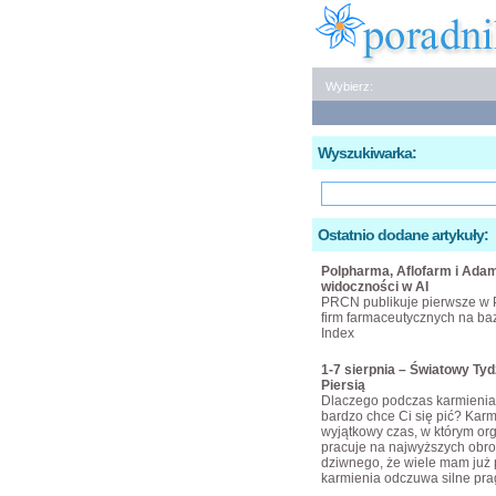
Wybierz:
Wyszukiwarka:
Ostatnio dodane artykuły:
Polpharma, Aflofarm i Adam
widoczności w AI
PRCN publikuje pierwsze w 
firm farmaceutycznych na bazi
Index
1-7 sierpnia – Światowy Ty
Piersią
Dlaczego podczas karmienia 
bardzo chce Ci się pić? Karmi
wyjątkowy czas, w którym or
pracuje na najwyższych obro
dziwnego, że wiele mam już 
karmienia odczuwa silne pra