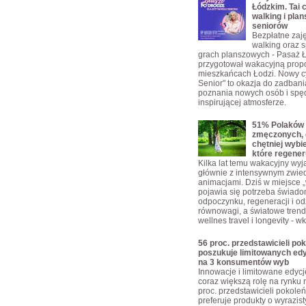
Łódzkim. Tai c
walking i plan
seniorów
Bezpłatne zajęc
walking oraz s
grach planszowych - Pasaż 
przygotował wakacyjną propo
mieszkańcach Łodzi. Nowy c
Senior" to okazja do zadbani
poznania nowych osób i spę
inspirującej atmosferze.
51% Polaków 
zmęczonych, 
chętniej wybi
które regener
Kilka lat temu wakacyjny wyja
głównie z intensywnym zwie
animacjami. Dziś w miejsce „w
pojawia się potrzeba świad
odpoczynku, regeneracji i o
równowagi, a światowe trendy
wellnes travel i longevity - w
56 proc. przedstawicieli pok
poszukuje limitowanych edy
na 3 konsumentów wyb
Innowacje i limitowane edyc
coraz większą rolę na rynku 
proc. przedstawicieli pokoleń
preferuje produkty o wyrazis