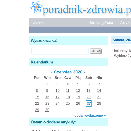
Strona główna
Artyku
Wybierz:
Wyszukiwarka:
Sobota, 202
Imieniny:
M
Wybierz ży
Kalendarium
Czerwiec 2026
«
»
Pon
Wto
Śro
Czw
Pią
Sob
Nie
1
2
3
4
5
6
7
8
9
10
11
12
13
14
15
16
17
18
19
20
21
27
22
23
24
25
26
28
29
30
dodaj wydarzenie »
Ostatnio dodane artykuły: