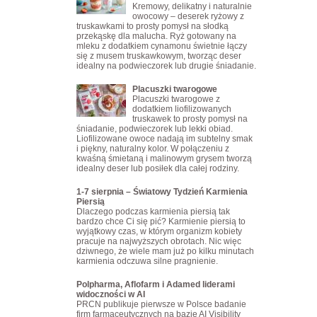
Kremowy, delikatny i naturalnie
owocowy – deserek ryżowy z
truskawkami to prosty pomysł na słodką
przekąskę dla malucha. Ryż gotowany na
mleku z dodatkiem cynamonu świetnie łączy
się z musem truskawkowym, tworząc deser
idealny na podwieczorek lub drugie śniadanie.
Placuszki twarogowe
Placuszki twarogowe z
dodatkiem liofilizowanych
truskawek to prosty pomysł na
śniadanie, podwieczorek lub lekki obiad.
Liofilizowane owoce nadają im subtelny smak
i piękny, naturalny kolor. W połączeniu z
kwaśną śmietaną i malinowym grysem tworzą
idealny deser lub posiłek dla całej rodziny.
1-7 sierpnia – Światowy Tydzień Karmienia
Piersią
Dlaczego podczas karmienia piersią tak
bardzo chce Ci się pić? Karmienie piersią to
wyjątkowy czas, w którym organizm kobiety
pracuje na najwyższych obrotach. Nic więc
dziwnego, że wiele mam już po kilku minutach
karmienia odczuwa silne pragnienie.
Polpharma, Aflofarm i Adamed liderami
widoczności w AI
PRCN publikuje pierwsze w Polsce badanie
firm farmaceutycznych na bazie AI Visibility