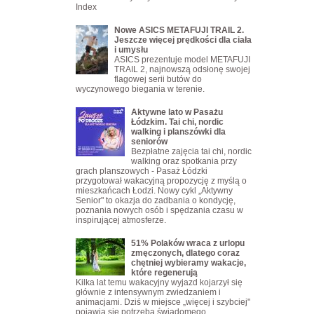
Index
Nowe ASICS METAFUJI TRAIL 2.
Jeszcze więcej prędkości dla ciała
i umysłu
ASICS prezentuje model METAFUJI
TRAIL 2, najnowszą odsłonę swojej
flagowej serii butów do
wyczynowego biegania w terenie.
Aktywne lato w Pasażu
Łódzkim. Tai chi, nordic
walking i planszówki dla
seniorów
Bezpłatne zajęcia tai chi, nordic
walking oraz spotkania przy
grach planszowych - Pasaż Łódzki
przygotował wakacyjną propozycję z myślą o
mieszkańcach Łodzi. Nowy cykl „Aktywny
Senior" to okazja do zadbania o kondycję,
poznania nowych osób i spędzania czasu w
inspirującej atmosferze.
51% Polaków wraca z urlopu
zmęczonych, dlatego coraz
chętniej wybieramy wakacje,
które regenerują
Kilka lat temu wakacyjny wyjazd kojarzył się
głównie z intensywnym zwiedzaniem i
animacjami. Dziś w miejsce „więcej i szybciej"
pojawia się potrzeba świadomego