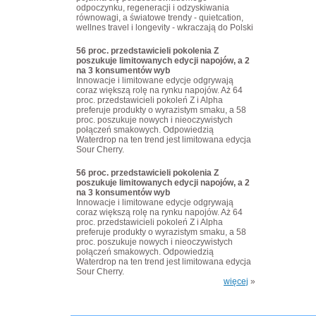
odpoczynku, regeneracji i odzyskiwania
równowagi, a światowe trendy - quietcation,
wellnes travel i longevity - wkraczają do Polski
56 proc. przedstawicieli pokolenia Z
poszukuje limitowanych edycji napojów, a 2
na 3 konsumentów wyb
Innowacje i limitowane edycje odgrywają
coraz większą rolę na rynku napojów. Aż 64
proc. przedstawicieli pokoleń Z i Alpha
preferuje produkty o wyrazistym smaku, a 58
proc. poszukuje nowych i nieoczywistych
połączeń smakowych. Odpowiedzią
Waterdrop na ten trend jest limitowana edycja
Sour Cherry.
56 proc. przedstawicieli pokolenia Z
poszukuje limitowanych edycji napojów, a 2
na 3 konsumentów wyb
Innowacje i limitowane edycje odgrywają
coraz większą rolę na rynku napojów. Aż 64
proc. przedstawicieli pokoleń Z i Alpha
preferuje produkty o wyrazistym smaku, a 58
proc. poszukuje nowych i nieoczywistych
połączeń smakowych. Odpowiedzią
Waterdrop na ten trend jest limitowana edycja
Sour Cherry.
więcej
»