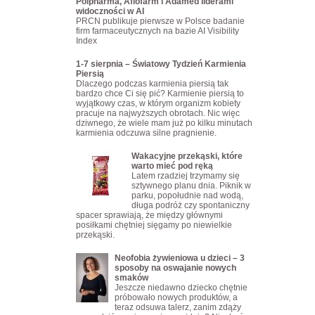
Polpharma, Aflofarm i Adamed liderami
widoczności w AI
PRCN publikuje pierwsze w Polsce badanie
firm farmaceutycznych na bazie AI Visibility
Index
1-7 sierpnia – Światowy Tydzień Karmienia
Piersią
Dlaczego podczas karmienia piersią tak
bardzo chce Ci się pić? Karmienie piersią to
wyjątkowy czas, w którym organizm kobiety
pracuje na najwyższych obrotach. Nic więc
dziwnego, że wiele mam już po kilku minutach
karmienia odczuwa silne pragnienie.
Wakacyjne przekąski, które
warto mieć pod ręką
Latem rzadziej trzymamy się
sztywnego planu dnia. Piknik w
parku, popołudnie nad wodą,
długa podróż czy spontaniczny
spacer sprawiają, że między głównymi
posiłkami chętniej sięgamy po niewielkie
przekąski.
Neofobia żywieniowa u dzieci – 3
sposoby na oswajanie nowych
smaków
Jeszcze niedawno dziecko chętnie
próbowało nowych produktów, a
teraz odsuwa talerz, zanim zdąży