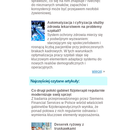
sprawdzić, co się na nim znajduje? Niechęć
do nieznanych smaków, zapachów i
konsystencji może być przejawem neofobii
żywieniowej.
Automatyzacja i cyfryzacja służby
zdrowia lekarstwem na problemy
szpitali?
System ochrony zdrowia mierzy się
z podwójnym wyzwaniem:
starzejącym się społeczeństwem i
rosnącą liczbą pacjentów przy jednoczesnych
brakach kadrowych. W tych warunkach
optymalizacja pracy szpitali staje się
kluczowym elementem adaptacji systemu do
nowych realiów demograficznych i
operacyjnych.
więcej
»
Najczęściej czytane artykuły:
Co drugi polski gabinet fizjoterapii regularnie
modernizuje swój sprzęt
Z badania przeprowadzonego przez Siemens
Financial Services w Polsce wśród właścicieli
gabinetów fizjoterapeutycznych wynika, że
ponad połowa z nich regularnie odnawia i
wymienia kluczowe elementy wyposażenia.
Deserek ryżowy z
truskawkami