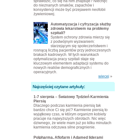
sprawdzić, co się na nim znajduje? Niechęć
do nieznanych smaków, zapachów i
konsystencji może być przejawem neofobii
żywieniowej.
Automatyzacja i cyfryzacja służby
zdrowia lekarstwem na problemy
szpitali?
System ochrony zdrowia mierzy się
z podwójnym wyzwaniem:
starzejącym się społeczeństwem i
rosnącą liczbą pacjentów przy jednoczesnych
brakach kadrowych. W tych warunkach
optymalizacja pracy szpitali staje się
kluczowym elementem adaptacji systemu do
nowych realiów demograficznych i
operacyjnych.
więcej
»
Najczęściej czytane artykuły:
1-7 sierpnia – Światowy Tydzień Karmienia
Piersią
Dlaczego podczas karmienia piersią tak
bardzo chce Ci się pić? Karmienie piersią to
wyjątkowy czas, w którym organizm kobiety
pracuje na najwyższych obrotach. Nic więc
dziwnego, że wiele mam już po kilku minutach
karmienia odczuwa silne pragnienie.
Polpharma, Aflofarm i Adamed liderami