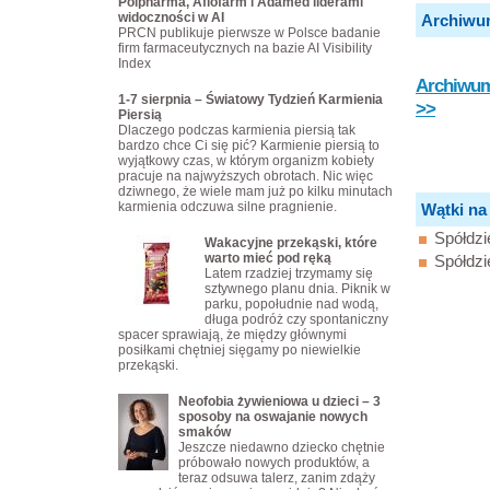
Polpharma, Aflofarm i Adamed liderami
widoczności w AI
Archiwu
PRCN publikuje pierwsze w Polsce badanie
firm farmaceutycznych na bazie AI Visibility
Index
Archiwum 
1-7 sierpnia – Światowy Tydzień Karmienia
>>
Piersią
Dlaczego podczas karmienia piersią tak
bardzo chce Ci się pić? Karmienie piersią to
wyjątkowy czas, w którym organizm kobiety
pracuje na najwyższych obrotach. Nic więc
dziwnego, że wiele mam już po kilku minutach
karmienia odczuwa silne pragnienie.
Wątki na
Spółdzi
Wakacyjne przekąski, które
warto mieć pod ręką
Spółdzi
Latem rzadziej trzymamy się
sztywnego planu dnia. Piknik w
parku, popołudnie nad wodą,
długa podróż czy spontaniczny
spacer sprawiają, że między głównymi
posiłkami chętniej sięgamy po niewielkie
przekąski.
Neofobia żywieniowa u dzieci – 3
sposoby na oswajanie nowych
smaków
Jeszcze niedawno dziecko chętnie
próbowało nowych produktów, a
teraz odsuwa talerz, zanim zdąży