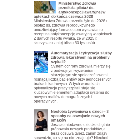
Ministerstwo Zdrowia
przedłuża pilotaż ds.
antykoncepcji awaryjnej w
aptekach do końca czerwca 2028
Ministerstwo Zdrowia przedłużyło do 2028 r.
pilotaż ds. zdrowia reprodukcyjnego
umożliwiający farmaceutom wystawianie
recept na antykoncepcję awaryjną w aptekach.
Z danych resortu wynika, że w 2025 r.
skorzystało z niej blisko 53 tys. osób.
Automatyzacja i cyfryzacja służby
zdrowia lekarstwem na problemy
szpitali?
System ochrony zdrowia mierzy się
z podwójnym wyzwaniem:
starzejącym się społeczeństwem i
rosnącą liczbą pacjentów przy jednoczesnych
brakach kadrowych. W tych warunkach
optymalizacja pracy szpitali staje się
kluczowym elementem adaptacji systemu do
nowych realiów demograficznych i
operacyjnych.
Neofobia żywieniowa u dzieci – 3
sposoby na oswajanie nowych
smaków
Jeszcze niedawno dziecko chętnie
próbowało nowych produktów, a
teraz odsuwa talerz, zanim zdąży
sprawdzić, co się na nim znajduje? Niechęć