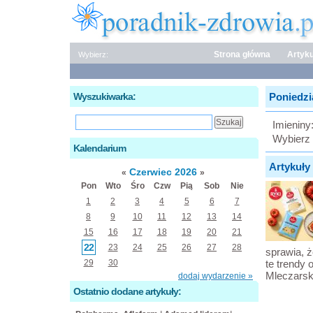
Strona główna
Artyku
Wybierz:
Wyszukiwarka:
Poniedzia
Imieniny
Wybierz 
Kalendarium
Artykuły 
Czerwiec 2026
«
»
Pon
Wto
Śro
Czw
Pią
Sob
Nie
1
2
3
4
5
6
7
8
9
10
11
12
13
14
15
16
17
18
19
20
21
22
23
24
25
26
27
28
sprawia, ż
29
30
te trendy 
Mleczarsk
dodaj wydarzenie »
Ostatnio dodane artykuły: