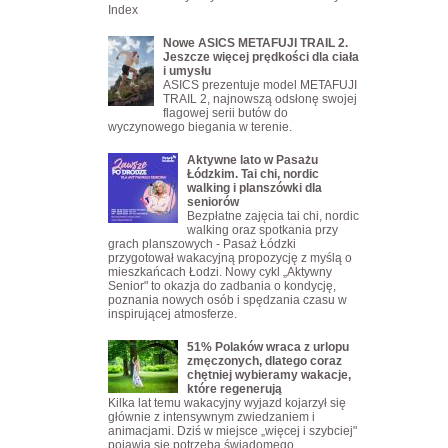
Index
Nowe ASICS METAFUJI TRAIL 2.
Jeszcze więcej prędkości dla ciała
i umysłu
ASICS prezentuje model METAFUJI
TRAIL 2, najnowszą odsłonę swojej
flagowej serii butów do
wyczynowego biegania w terenie.
Aktywne lato w Pasażu
Łódzkim. Tai chi, nordic
walking i planszówki dla
seniorów
Bezpłatne zajęcia tai chi, nordic
walking oraz spotkania przy
grach planszowych - Pasaż Łódzki
przygotował wakacyjną propozycję z myślą o
mieszkańcach Łodzi. Nowy cykl „Aktywny
Senior" to okazja do zadbania o kondycję,
poznania nowych osób i spędzania czasu w
inspirującej atmosferze.
51% Polaków wraca z urlopu
zmęczonych, dlatego coraz
chętniej wybieramy wakacje,
które regenerują
Kilka lat temu wakacyjny wyjazd kojarzył się
głównie z intensywnym zwiedzaniem i
animacjami. Dziś w miejsce „więcej i szybciej"
pojawia się potrzeba świadomego