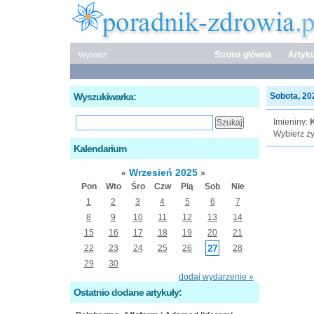
Strona główna
Artyku
Wybierz:
Wyszukiwarka:
Sobota, 202
Imieniny:
Wybierz ży
Kalendarium
Wrzesień 2025
«
»
Pon
Wto
Śro
Czw
Pią
Sob
Nie
1
2
3
4
5
6
7
8
9
10
11
12
13
14
15
16
17
18
19
20
21
27
22
23
24
25
26
28
29
30
dodaj wydarzenie »
Ostatnio dodane artykuły: