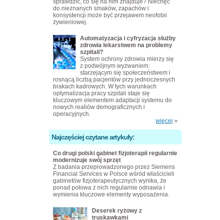
sprawdzić, co się na nim znajduje? Niechęć
do nieznanych smaków, zapachów i
konsystencji może być przejawem neofobii
żywieniowej.
Automatyzacja i cyfryzacja służby
zdrowia lekarstwem na problemy
szpitali?
System ochrony zdrowia mierzy się
z podwójnym wyzwaniem:
starzejącym się społeczeństwem i
rosnącą liczbą pacjentów przy jednoczesnych
brakach kadrowych. W tych warunkach
optymalizacja pracy szpitali staje się
kluczowym elementem adaptacji systemu do
nowych realiów demograficznych i
operacyjnych.
więcej
»
Najczęściej czytane artykuły:
Co drugi polski gabinet fizjoterapii regularnie
modernizuje swój sprzęt
Z badania przeprowadzonego przez Siemens
Financial Services w Polsce wśród właścicieli
gabinetów fizjoterapeutycznych wynika, że
ponad połowa z nich regularnie odnawia i
wymienia kluczowe elementy wyposażenia.
Deserek ryżowy z
truskawkami