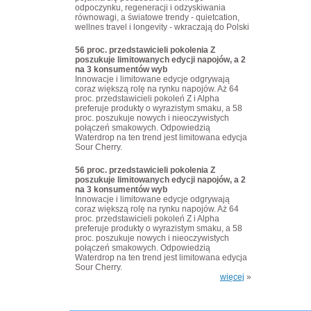
odpoczynku, regeneracji i odzyskiwania
równowagi, a światowe trendy - quietcation,
wellnes travel i longevity - wkraczają do Polski
56 proc. przedstawicieli pokolenia Z
poszukuje limitowanych edycji napojów, a 2
na 3 konsumentów wyb
Innowacje i limitowane edycje odgrywają
coraz większą rolę na rynku napojów. Aż 64
proc. przedstawicieli pokoleń Z i Alpha
preferuje produkty o wyrazistym smaku, a 58
proc. poszukuje nowych i nieoczywistych
połączeń smakowych. Odpowiedzią
Waterdrop na ten trend jest limitowana edycja
Sour Cherry.
56 proc. przedstawicieli pokolenia Z
poszukuje limitowanych edycji napojów, a 2
na 3 konsumentów wyb
Innowacje i limitowane edycje odgrywają
coraz większą rolę na rynku napojów. Aż 64
proc. przedstawicieli pokoleń Z i Alpha
preferuje produkty o wyrazistym smaku, a 58
proc. poszukuje nowych i nieoczywistych
połączeń smakowych. Odpowiedzią
Waterdrop na ten trend jest limitowana edycja
Sour Cherry.
więcej
»