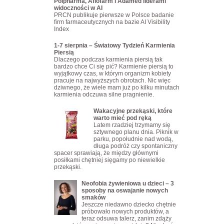
Polpharma, Aflofarm i Adamed liderami
widoczności w AI
PRCN publikuje pierwsze w Polsce badanie
firm farmaceutycznych na bazie AI Visibility
Index
1-7 sierpnia – Światowy Tydzień Karmienia
Piersią
Dlaczego podczas karmienia piersią tak
bardzo chce Ci się pić? Karmienie piersią to
wyjątkowy czas, w którym organizm kobiety
pracuje na najwyższych obrotach. Nic więc
dziwnego, że wiele mam już po kilku minutach
karmienia odczuwa silne pragnienie.
Wakacyjne przekąski, które
warto mieć pod ręką
Latem rzadziej trzymamy się
sztywnego planu dnia. Piknik w
parku, popołudnie nad wodą,
długa podróż czy spontaniczny
spacer sprawiają, że między głównymi
posiłkami chętniej sięgamy po niewielkie
przekąski.
Neofobia żywieniowa u dzieci – 3
sposoby na oswajanie nowych
smaków
Jeszcze niedawno dziecko chętnie
próbowało nowych produktów, a
teraz odsuwa talerz, zanim zdąży