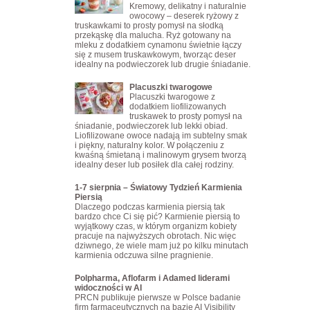
Kremowy, delikatny i naturalnie
owocowy – deserek ryżowy z
truskawkami to prosty pomysł na słodką
przekąskę dla malucha. Ryż gotowany na
mleku z dodatkiem cynamonu świetnie łączy
się z musem truskawkowym, tworząc deser
idealny na podwieczorek lub drugie śniadanie.
Placuszki twarogowe
Placuszki twarogowe z
dodatkiem liofilizowanych
truskawek to prosty pomysł na
śniadanie, podwieczorek lub lekki obiad.
Liofilizowane owoce nadają im subtelny smak
i piękny, naturalny kolor. W połączeniu z
kwaśną śmietaną i malinowym grysem tworzą
idealny deser lub posiłek dla całej rodziny.
1-7 sierpnia – Światowy Tydzień Karmienia
Piersią
Dlaczego podczas karmienia piersią tak
bardzo chce Ci się pić? Karmienie piersią to
wyjątkowy czas, w którym organizm kobiety
pracuje na najwyższych obrotach. Nic więc
dziwnego, że wiele mam już po kilku minutach
karmienia odczuwa silne pragnienie.
Polpharma, Aflofarm i Adamed liderami
widoczności w AI
PRCN publikuje pierwsze w Polsce badanie
firm farmaceutycznych na bazie AI Visibility