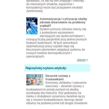
sprawdzić, co się na nim znajduje? Niechęć
do nieznanych smaków, zapachów i
konsystencji może być przejawem neofobii
żywieniowej.
Automatyzacja i cyfryzacja służby
zdrowia lekarstwem na problemy
szpitali?
System ochrony zdrowia mierzy się
z podwójnym wyzwaniem:
starzejącym się społeczeństwem i
rosnącą liczbą pacjentów przy jednoczesnych
brakach kadrowych. W tych warunkach
optymalizacja pracy szpitali staje się
kluczowym elementem adaptacji systemu do
nowych realiów demograficznych i
operacyjnych.
więcej
»
Najczęściej czytane artykuły:
Deserek ryżowy z
truskawkami
Kremowy, delikatny i naturalnie
owocowy – deserek ryżowy z
truskawkami to prosty pomysł na słodką
przekąskę dla malucha. Ryż gotowany na
mleku z dodatkiem cynamonu świetnie łączy
się z musem truskawkowym, tworząc deser
idealny na podwieczorek lub drugie śniadanie.