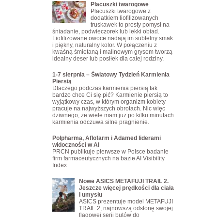
Placuszki twarogowe
Placuszki twarogowe z
dodatkiem liofilizowanych
truskawek to prosty pomysł na
śniadanie, podwieczorek lub lekki obiad.
Liofilizowane owoce nadają im subtelny smak
i piękny, naturalny kolor. W połączeniu z
kwaśną śmietaną i malinowym grysem tworzą
idealny deser lub posiłek dla całej rodziny.
1-7 sierpnia – Światowy Tydzień Karmienia
Piersią
Dlaczego podczas karmienia piersią tak
bardzo chce Ci się pić? Karmienie piersią to
wyjątkowy czas, w którym organizm kobiety
pracuje na najwyższych obrotach. Nic więc
dziwnego, że wiele mam już po kilku minutach
karmienia odczuwa silne pragnienie.
Polpharma, Aflofarm i Adamed liderami
widoczności w AI
PRCN publikuje pierwsze w Polsce badanie
firm farmaceutycznych na bazie AI Visibility
Index
Nowe ASICS METAFUJI TRAIL 2.
Jeszcze więcej prędkości dla ciała
i umysłu
ASICS prezentuje model METAFUJI
TRAIL 2, najnowszą odsłonę swojej
flagowej serii butów do