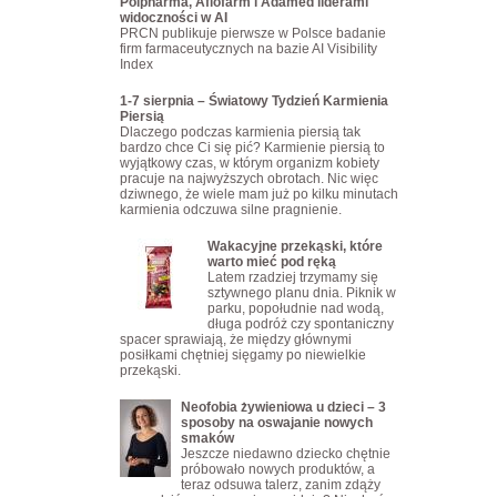
Polpharma, Aflofarm i Adamed liderami
widoczności w AI
PRCN publikuje pierwsze w Polsce badanie
firm farmaceutycznych na bazie AI Visibility
Index
1-7 sierpnia – Światowy Tydzień Karmienia
Piersią
Dlaczego podczas karmienia piersią tak
bardzo chce Ci się pić? Karmienie piersią to
wyjątkowy czas, w którym organizm kobiety
pracuje na najwyższych obrotach. Nic więc
dziwnego, że wiele mam już po kilku minutach
karmienia odczuwa silne pragnienie.
Wakacyjne przekąski, które
warto mieć pod ręką
Latem rzadziej trzymamy się
sztywnego planu dnia. Piknik w
parku, popołudnie nad wodą,
długa podróż czy spontaniczny
spacer sprawiają, że między głównymi
posiłkami chętniej sięgamy po niewielkie
przekąski.
Neofobia żywieniowa u dzieci – 3
sposoby na oswajanie nowych
smaków
Jeszcze niedawno dziecko chętnie
próbowało nowych produktów, a
teraz odsuwa talerz, zanim zdąży