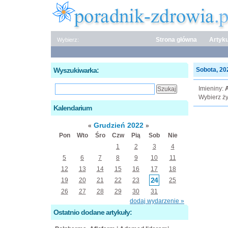
Strona główna
Artyku
Wybierz:
Wyszukiwarka:
Sobota, 202
Imieniny:
Wybierz ży
Kalendarium
Grudzień 2022
«
»
Pon
Wto
Śro
Czw
Pią
Sob
Nie
1
2
3
4
5
6
7
8
9
10
11
12
13
14
15
16
17
18
24
19
20
21
22
23
25
26
27
28
29
30
31
dodaj wydarzenie »
Ostatnio dodane artykuły: