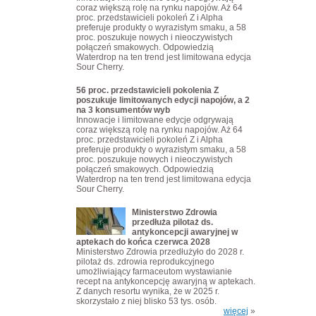
coraz większą rolę na rynku napojów. Aż 64
proc. przedstawicieli pokoleń Z i Alpha
preferuje produkty o wyrazistym smaku, a 58
proc. poszukuje nowych i nieoczywistych
połączeń smakowych. Odpowiedzią
Waterdrop na ten trend jest limitowana edycja
Sour Cherry.
56 proc. przedstawicieli pokolenia Z
poszukuje limitowanych edycji napojów, a 2
na 3 konsumentów wyb
Innowacje i limitowane edycje odgrywają
coraz większą rolę na rynku napojów. Aż 64
proc. przedstawicieli pokoleń Z i Alpha
preferuje produkty o wyrazistym smaku, a 58
proc. poszukuje nowych i nieoczywistych
połączeń smakowych. Odpowiedzią
Waterdrop na ten trend jest limitowana edycja
Sour Cherry.
Ministerstwo Zdrowia
przedłuża pilotaż ds.
antykoncepcji awaryjnej w
aptekach do końca czerwca 2028
Ministerstwo Zdrowia przedłużyło do 2028 r.
pilotaż ds. zdrowia reprodukcyjnego
umożliwiający farmaceutom wystawianie
recept na antykoncepcję awaryjną w aptekach.
Z danych resortu wynika, że w 2025 r.
skorzystało z niej blisko 53 tys. osób.
więcej
»