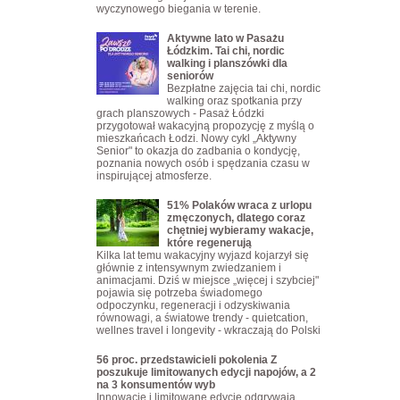
wyczynowego biegania w terenie.
Aktywne lato w Pasażu
Łódzkim. Tai chi, nordic
walking i planszówki dla
seniorów
Bezpłatne zajęcia tai chi, nordic
walking oraz spotkania przy
grach planszowych - Pasaż Łódzki
przygotował wakacyjną propozycję z myślą o
mieszkańcach Łodzi. Nowy cykl „Aktywny
Senior" to okazja do zadbania o kondycję,
poznania nowych osób i spędzania czasu w
inspirującej atmosferze.
51% Polaków wraca z urlopu
zmęczonych, dlatego coraz
chętniej wybieramy wakacje,
które regenerują
Kilka lat temu wakacyjny wyjazd kojarzył się
głównie z intensywnym zwiedzaniem i
animacjami. Dziś w miejsce „więcej i szybciej"
pojawia się potrzeba świadomego
odpoczynku, regeneracji i odzyskiwania
równowagi, a światowe trendy - quietcation,
wellnes travel i longevity - wkraczają do Polski
56 proc. przedstawicieli pokolenia Z
poszukuje limitowanych edycji napojów, a 2
na 3 konsumentów wyb
Innowacje i limitowane edycje odgrywają