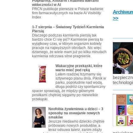
Polpharma, Aflofarm i Adamed liderami
widoczności w AI
PRCN publikuje pierwsze w Polsce badanie
Archiwum 
firm farmaceutycznych na bazie AI Visibility
Index
>>
1-7 sierpnia – Światowy Tydzień Karmienia
Piersią
Dlaczego podczas karmienia piersią tak
bardzo chce Ci się pić? Karmienie piersią to
wyjątkowy czas, w którym organizm kobiety
pracuje na najwyższych obrotach. Nic więc
dziwnego, że wiele mam już po kilku minutach
karmienia odczuwa silne pragnienie.
Wakacyjne przekąski, które
warto mieć pod ręką
Latem rzadziej trzymamy się
bezpieczne
sztywnego planu dnia. Piknik w
technolog
parku, popołudnie nad wodą,
długa podróż czy spontaniczny
spacer sprawiają, że między głównymi
posiłkami chętniej sięgamy po niewielkie
przekąski.
Neofobia żywieniowa u dzieci – 3
sposoby na oswajanie nowych
smaków
Jeszcze niedawno dziecko chętnie
próbowało nowych produktów, a
teraz odsuwa talerz, zanim zdąży