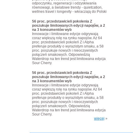
odpoczynku, regeneracji i odzyskiwania
równowagi, a światowe trendy - quietcation,
wellnes travel i longevity - wkraczają do Polski
56 proc. przedstawicieli pokolenia Z
poszukuje limitowanych edycji napojów, a 2
na 3 konsumentów wyb
Innowacje i limitowane edycje odgrywają
coraz większą rolę na rynku napojów. Aż 64
proc. przedstawicieli pokoleń Z i Alpha
preferuje produkty o wyrazistym smaku, a 58
proc. poszukuje nowych i nieoczywistych
połączeń smakowych. Odpowiedzią
Waterdrop na ten trend jest limitowana edycja
Sour Cherry.
56 proc. przedstawicieli pokolenia Z
poszukuje limitowanych edycji napojów, a 2
na 3 konsumentów wyb
Innowacje i limitowane edycje odgrywają
coraz większą rolę na rynku napojów. Aż 64
proc. przedstawicieli pokoleń Z i Alpha
preferuje produkty o wyrazistym smaku, a 58
proc. poszukuje nowych i nieoczywistych
połączeń smakowych. Odpowiedzią
Waterdrop na ten trend jest limitowana edycja
Sour Cherry.
więcej
»