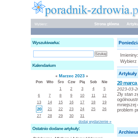
Strona główna
Artyku
Wybierz:
Wyszukiwarka:
Poniedzia
Imieniny
Wybierz 
Kalendarium
Artykuły 
Marzec 2023
«
»
Pon
Wto
Śro
Czw
Pią
Sob
Nie
20 marca
1
2
3
4
5
2023-03-2
Zły stan 
6
7
8
9
10
11
12
ogólnoustr
13
14
15
16
17
18
19
mniejszej
20
21
22
23
24
25
26
problem p
27
28
29
30
31
dodaj wydarzenie »
Ostatnio dodane artykuły:
Archiwu