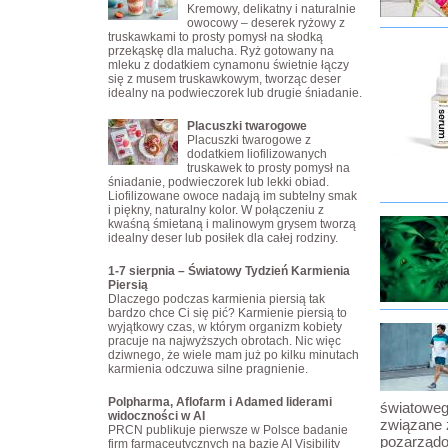
Kremowy, delikatny i naturalnie
owocowy – deserek ryżowy z
truskawkami to prosty pomysł na słodką
przekąskę dla malucha. Ryż gotowany na
mleku z dodatkiem cynamonu świetnie łączy
się z musem truskawkowym, tworząc deser
idealny na podwieczorek lub drugie śniadanie.
Placuszki twarogowe
Placuszki twarogowe z
dodatkiem liofilizowanych
truskawek to prosty pomysł na
śniadanie, podwieczorek lub lekki obiad.
Liofilizowane owoce nadają im subtelny smak
i piękny, naturalny kolor. W połączeniu z
kwaśną śmietaną i malinowym grysem tworzą
idealny deser lub posiłek dla całej rodziny.
1-7 sierpnia – Światowy Tydzień Karmienia
Piersią
Dlaczego podczas karmienia piersią tak
bardzo chce Ci się pić? Karmienie piersią to
wyjątkowy czas, w którym organizm kobiety
pracuje na najwyższych obrotach. Nic więc
dziwnego, że wiele mam już po kilku minutach
karmienia odczuwa silne pragnienie.
Polpharma, Aflofarm i Adamed liderami
światoweg
widoczności w AI
związane z
PRCN publikuje pierwsze w Polsce badanie
pozarządo
firm farmaceutycznych na bazie AI Visibility