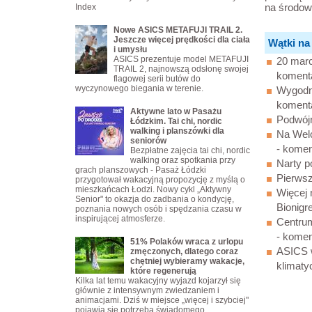
na środow
Index
Nowe ASICS METAFUJI TRAIL 2.
Jeszcze więcej prędkości dla ciała
Wątki na
i umysłu
ASICS prezentuje model METAFUJI
20 marc
TRAIL 2, najnowszą odsłonę swojej
koment
flagowej serii butów do
wyczynowego biegania w terenie.
Wygodne
koment
Aktywne lato w Pasażu
Podwójn
Łódzkim. Tai chi, nordic
walking i planszówki dla
Na Wel
seniorów
- komen
Bezpłatne zajęcia tai chi, nordic
walking oraz spotkania przy
Narty p
grach planszowych - Pasaż Łódzki
Pierwsz
przygotował wakacyjną propozycję z myślą o
mieszkańcach Łodzi. Nowy cykl „Aktywny
Więcej
Senior" to okazja do zadbania o kondycję,
Bionigr
poznania nowych osób i spędzania czasu w
inspirującej atmosferze.
Centru
- komen
51% Polaków wraca z urlopu
ASICS w
zmęczonych, dlatego coraz
chętniej wybieramy wakacje,
klimaty
które regenerują
Kilka lat temu wakacyjny wyjazd kojarzył się
głównie z intensywnym zwiedzaniem i
animacjami. Dziś w miejsce „więcej i szybciej"
pojawia się potrzeba świadomego