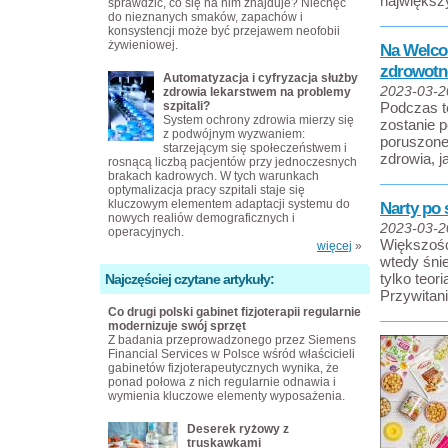
największ
sprawdzić, co się na nim znajduje? Niechęć
do nieznanych smaków, zapachów i
konsystencji może być przejawem neofobii
żywieniowej.
Na Welco
zdrowot
Automatyzacja i cyfryzacja służby
2023-03-2
zdrowia lekarstwem na problemy
szpitali?
Podczas t
System ochrony zdrowia mierzy się
zostanie 
z podwójnym wyzwaniem:
poruszone
starzejącym się społeczeństwem i
zdrowia, j
rosnącą liczbą pacjentów przy jednoczesnych
brakach kadrowych. W tych warunkach
optymalizacja pracy szpitali staje się
kluczowym elementem adaptacji systemu do
Narty po 
nowych realiów demograficznych i
2023-03-2
operacyjnych.
Większość
więcej
»
wtedy śnie
tylko teor
Najczęściej czytane artykuły:
Przywitan
Co drugi polski gabinet fizjoterapii regularnie
modernizuje swój sprzęt
Z badania przeprowadzonego przez Siemens
Financial Services w Polsce wśród właścicieli
gabinetów fizjoterapeutycznych wynika, że
ponad połowa z nich regularnie odnawia i
wymienia kluczowe elementy wyposażenia.
Deserek ryżowy z
truskawkami