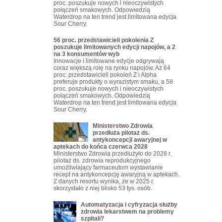
proc. poszukuje nowych i nieoczywistych
połączeń smakowych. Odpowiedzią
Waterdrop na ten trend jest limitowana edycja
Sour Cherry.
56 proc. przedstawicieli pokolenia Z
poszukuje limitowanych edycji napojów, a 2
na 3 konsumentów wyb
Innowacje i limitowane edycje odgrywają
coraz większą rolę na rynku napojów. Aż 64
proc. przedstawicieli pokoleń Z i Alpha
preferuje produkty o wyrazistym smaku, a 58
proc. poszukuje nowych i nieoczywistych
połączeń smakowych. Odpowiedzią
Waterdrop na ten trend jest limitowana edycja
Sour Cherry.
Ministerstwo Zdrowia
przedłuża pilotaż ds.
antykoncepcji awaryjnej w
aptekach do końca czerwca 2028
Ministerstwo Zdrowia przedłużyło do 2028 r.
pilotaż ds. zdrowia reprodukcyjnego
umożliwiający farmaceutom wystawianie
recept na antykoncepcję awaryjną w aptekach.
Z danych resortu wynika, że w 2025 r.
skorzystało z niej blisko 53 tys. osób.
Automatyzacja i cyfryzacja służby
zdrowia lekarstwem na problemy
szpitali?