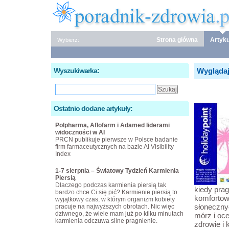
Strona główna
Artyku
Wybierz:
Wyszukiwarka:
Wyglądaj 
Ostatnio dodane artykuły:
Polpharma, Aflofarm i Adamed liderami
widoczności w AI
PRCN publikuje pierwsze w Polsce badanie
firm farmaceutycznych na bazie AI Visibility
Index
1-7 sierpnia – Światowy Tydzień Karmienia
Piersią
Dlaczego podczas karmienia piersią tak
kiedy pra
bardzo chce Ci się pić? Karmienie piersią to
komfortow
wyjątkowy czas, w którym organizm kobiety
słoneczny
pracuje na najwyższych obrotach. Nic więc
dziwnego, że wiele mam już po kilku minutach
mórz i oc
karmienia odczuwa silne pragnienie.
zdrowie i 