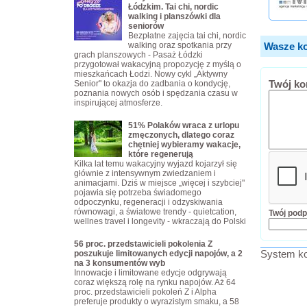
Łódzkim. Tai chi, nordic
walking i planszówki dla
seniorów
Bezpłatne zajęcia tai chi, nordic
walking oraz spotkania przy
Wasze ko
grach planszowych - Pasaż Łódzki
przygotował wakacyjną propozycję z myślą o
mieszkańcach Łodzi. Nowy cykl „Aktywny
Twój ko
Senior" to okazja do zadbania o kondycję,
poznania nowych osób i spędzania czasu w
inspirującej atmosferze.
51% Polaków wraca z urlopu
zmęczonych, dlatego coraz
chętniej wybieramy wakacje,
które regenerują
Kilka lat temu wakacyjny wyjazd kojarzył się
głównie z intensywnym zwiedzaniem i
animacjami. Dziś w miejsce „więcej i szybciej"
pojawia się potrzeba świadomego
odpoczynku, regeneracji i odzyskiwania
równowagi, a światowe trendy - quietcation,
Twój podp
wellnes travel i longevity - wkraczają do Polski
56 proc. przedstawicieli pokolenia Z
System ko
poszukuje limitowanych edycji napojów, a 2
na 3 konsumentów wyb
Innowacje i limitowane edycje odgrywają
coraz większą rolę na rynku napojów. Aż 64
proc. przedstawicieli pokoleń Z i Alpha
preferuje produkty o wyrazistym smaku, a 58