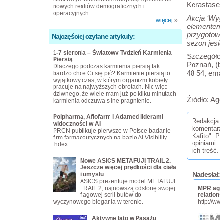
Kerastase
nowych realiów demograficznych i
operacyjnych.
Akcja ‘Wyg
więcej
»
elementem
przygotowu
Najczęściej czytane artykuły:
sezon jes
1-7 sierpnia – Światowy Tydzień Karmienia
Szczegóło
Piersią
Poznań, (b
Dlaczego podczas karmienia piersią tak
48 54, ema
bardzo chce Ci się pić? Karmienie piersią to
wyjątkowy czas, w którym organizm kobiety
pracuje na najwyższych obrotach. Nic więc
dziwnego, że wiele mam już po kilku minutach
Źródło: A
karmienia odczuwa silne pragnienie.
Polpharma, Aflofarm i Adamed liderami
Redakcja 
widoczności w AI
komentar
PRCN publikuje pierwsze w Polsce badanie
Kafito". 
firm farmaceutycznych na bazie AI Visibility
opiniami.
Index
ich treść.
Nowe ASICS METAFUJI TRAIL 2.
Jeszcze więcej prędkości dla ciała
Nadesłał:
i umysłu
ASICS prezentuje model METAFUJI
TRAIL 2, najnowszą odsłonę swojej
MPR age
flagowej serii butów do
relation
wyczynowego biegania w terenie.
http://w
Aktywne lato w Pasażu