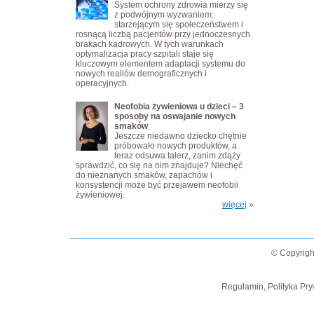
System ochrony zdrowia mierzy się
z podwójnym wyzwaniem:
starzejącym się społeczeństwem i
rosnącą liczbą pacjentów przy jednoczesnych
brakach kadrowych. W tych warunkach
optymalizacja pracy szpitali staje się
kluczowym elementem adaptacji systemu do
nowych realiów demograficznych i
operacyjnych.
Neofobia żywieniowa u dzieci – 3
sposoby na oswajanie nowych
smaków
Jeszcze niedawno dziecko chętnie
próbowało nowych produktów, a
teraz odsuwa talerz, zanim zdąży
sprawdzić, co się na nim znajduje? Niechęć
do nieznanych smaków, zapachów i
konsystencji może być przejawem neofobii
żywieniowej.
więcej
»
© Copyrigh
Regulamin, Polityka Pry