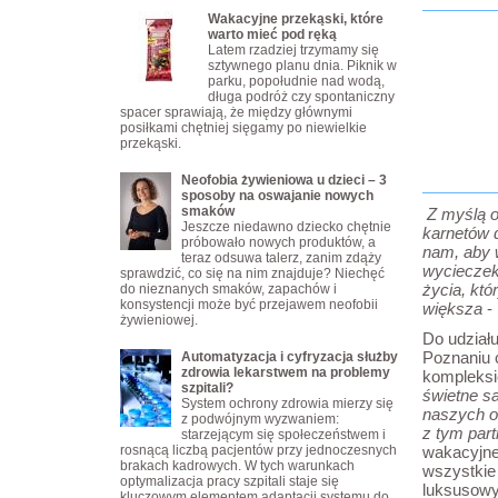
Wakacyjne przekąski, które
warto mieć pod ręką
Latem rzadziej trzymamy się
sztywnego planu dnia. Piknik w
parku, popołudnie nad wodą,
długa podróż czy spontaniczny
spacer sprawiają, że między głównymi
posiłkami chętniej sięgamy po niewielkie
przekąski.
Neofobia żywieniowa u dzieci – 3
sposoby na oswajanie nowych
smaków
Z myślą o
Jeszcze niedawno dziecko chętnie
karnetów 
próbowało nowych produktów, a
nam, aby 
teraz odsuwa talerz, zanim zdąży
wycieczek
sprawdzić, co się na nim znajduje? Niechęć
życia, kt
do nieznanych smaków, zapachów i
konsystencji może być przejawem neofobii
większa
- 
żywieniowej.
Do udziału
Poznaniu c
Automatyzacja i cyfryzacja służby
zdrowia lekarstwem na problemy
kompleksi
szpitali?
świetne s
System ochrony zdrowia mierzy się
naszych of
z podwójnym wyzwaniem:
z tym par
starzejącym się społeczeństwem i
rosnącą liczbą pacjentów przy jednoczesnych
wakacyjne
brakach kadrowych. W tych warunkach
wszystkie
optymalizacja pracy szpitali staje się
luksusowy
kluczowym elementem adaptacji systemu do