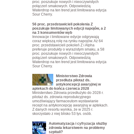
proc. poszukuje nowych i nieoczywistych
połączeń smakowych. Odpowiedzią
Waterdrop na ten trend jest limitowana edycja
Sour Cherry.
56 proc. przedstawicieli pokolenia Z
poszukuje limitowanych edycji napojów, a 2
na 3 konsumentów wyb
Innowacje i limitowane edycje odgrywają
coraz większą rolę na rynku napojów. Aż 64
proc. przedstawicieli pokoleń Z i Alpha
preferuje produkty o wyrazistym smaku, a 58
proc. poszukuje nowych i nieoczywistych
połączeń smakowych. Odpowiedzią
Waterdrop na ten trend jest limitowana edycja
Sour Cherry.
Ministerstwo Zdrowia
przedłuża pilotaż ds.
antykoncepcji awaryjnej w
aptekach do końca czerwca 2028
Ministerstwo Zdrowia przedłużyło do 2028 r.
pilotaż ds. zdrowia reprodukcyjnego
umożliwiający farmaceutom wystawianie
recept na antykoncepcję awaryjną w aptekach.
Z danych resortu wynika, że w 2025 r.
skorzystało z niej blisko 53 tys. osób.
Automatyzacja i cyfryzacja służby
zdrowia lekarstwem na problemy
szpitali?