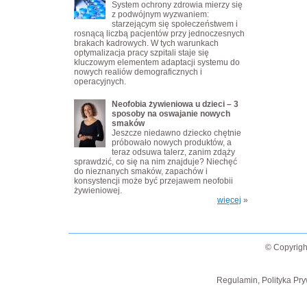
System ochrony zdrowia mierzy się
z podwójnym wyzwaniem:
starzejącym się społeczeństwem i
rosnącą liczbą pacjentów przy jednoczesnych
brakach kadrowych. W tych warunkach
optymalizacja pracy szpitali staje się
kluczowym elementem adaptacji systemu do
nowych realiów demograficznych i
operacyjnych.
Neofobia żywieniowa u dzieci – 3
sposoby na oswajanie nowych
smaków
Jeszcze niedawno dziecko chętnie
próbowało nowych produktów, a
teraz odsuwa talerz, zanim zdąży
sprawdzić, co się na nim znajduje? Niechęć
do nieznanych smaków, zapachów i
konsystencji może być przejawem neofobii
żywieniowej.
więcej
»
© Copyrigh
Regulamin, Polityka Pry