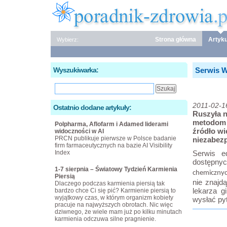
Strona główna
Artyku
Wybierz:
Wyszukiwarka:
Serwis 
2011-02-1
Ostatnio dodane artykuły:
Ruszyła 
metodom 
Polpharma, Aflofarm i Adamed liderami
źródło wi
widoczności w AI
PRCN publikuje pierwsze w Polsce badanie
niezabez
firm farmaceutycznych na bazie AI Visibility
Index
Serwis e
dostępn
1-7 sierpnia – Światowy Tydzień Karmienia
chemicznyc
Piersią
nie znajd
Dlaczego podczas karmienia piersią tak
lekarza g
bardzo chce Ci się pić? Karmienie piersią to
wyjątkowy czas, w którym organizm kobiety
wysłać pyt
pracuje na najwyższych obrotach. Nic więc
dziwnego, że wiele mam już po kilku minutach
karmienia odczuwa silne pragnienie.