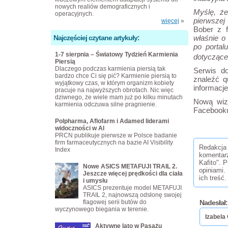
nowych realiów demograficznych i
Myślę, ż
operacyjnych.
pierwszej
więcej
»
Bober
z 
Najczęściej czytane artykuły:
właśnie o
po portal
1-7 sierpnia – Światowy Tydzień Karmienia
dotyczące
Piersią
Dlaczego podczas karmienia piersią tak
Serwis do
bardzo chce Ci się pić? Karmienie piersią to
znaleźć q
wyjątkowy czas, w którym organizm kobiety
informacj
pracuje na najwyższych obrotach. Nic więc
dziwnego, że wiele mam już po kilku minutach
Nową wizu
karmienia odczuwa silne pragnienie.
Facebooku
Polpharma, Aflofarm i Adamed liderami
widoczności w AI
PRCN publikuje pierwsze w Polsce badanie
firm farmaceutycznych na bazie AI Visibility
Redakcja 
Index
komentar
Kafito". 
Nowe ASICS METAFUJI TRAIL 2.
opiniami.
Jeszcze więcej prędkości dla ciała
ich treść.
i umysłu
ASICS prezentuje model METAFUJI
TRAIL 2, najnowszą odsłonę swojej
flagowej serii butów do
Nadesłał:
wyczynowego biegania w terenie.
Izabela
Aktywne lato w Pasażu