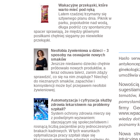
Wakacyjne przekąski, które
warto mieć pod ręką
Latem rzadziej trzymamy się
sztywnego planu dnia. Piknik w
parku, popołudnie nad wodą,
długa podróż czy spontaniczny
spacer sprawiają, że między głównymi
posiłkami chętniej sięgamy po niewielkie
przekąski.
Neofobia żywieniowa u dzieci – 3
sposoby na oswajanie nowych
Hasło serw
smaków
Jeszcze niedawno dziecko chętnie
antykonce
próbowało nowych produktów, a
ginekologic
teraz odsuwa talerz, zanim zdąży
umożliwia w
sprawdzić, co się na nim znajduje? Niechęć
do nieznanych smaków, zapachów i
Nowością 
konsystencji może być przejawem neofobii
sugestiam
żywieniowej.
tematów, k
Automatyzacja i cyfryzacja służby
pomysłami
zdrowia lekarstwem na problemy
firmy Ge
szpitali?
www.wpad
System ochrony zdrowia mierzy się
z podwójnym wyzwaniem:
wiedzy dot
starzejącym się społeczeństwem i
poznamy ka
rosnącą liczbą pacjentów przy jednoczesnych
brakach kadrowych. W tych warunkach
Nowa stro
optymalizacja pracy szpitali staje się
intuicyjna
kluczowym elementem adaptacji systemu do