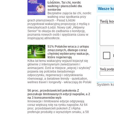
Łódzkim. Tai chi, nordic
walking i planszówki dla
Wasze ko
seniorów
Bezpłatne zajęcia tai chi, nordic
walking oraz spotkania przy
grach planszowych - Pasaż Łódzki
Twój ko
przygotował wakacyjną propozycję z myślą o
mieszkańcach Łodzi. Nowy cykl „Aktywny
Senior" to okazja do zadbania o kondycję,
poznania nowych osób i spędzania czasu w
inspirującej atmosferze.
51% Polaków wraca z urlopu
zmęczonych, dlatego coraz
chętniej wybieramy wakacje,
które regenerują
Kilka lat temu wakacyjny wyjazd kojarzył się
głównie z intensywnym zwiedzaniem i
animacjami. Dziś w miejsce „więcej i szybciej"
Twój podp
pojawia się potrzeba świadomego
odpoczynku, regeneracji i odzyskiwania
równowagi, a światowe trendy - quietcation,
wellnes travel i longevity - wkraczają do Polski
System ko
56 proc. przedstawicieli pokolenia Z
poszukuje limitowanych edycji napojów, a 2
na 3 konsumentów wyb
Innowacje i limitowane edycje odgrywają
coraz większą rolę na rynku napojów. Aż 64
proc. przedstawicieli pokoleń Z i Alpha
preferuje produkty o wyrazistym smaku, a 58