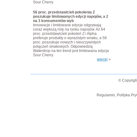
Sour Cherry.
56 proc. przedstawicieli pokolenia Z
poszukuje limitowanych edycji napojów, a 2
na 3 konsumentów wyb
Innowacje i limitowane edycje odgrywają
coraz większą rolę na rynku napojów. Aż 64
proc. przedstawicieli pokoleń Z i Alpha
preferuje produkty o wyrazistym smaku, a 58
proc. poszukuje nowych i nieoczywistych
połączeń smakowych. Odpowiedzią
Waterdrop na ten trend jest limitowana edycja
Sour Cherry.
więcej
»
© Copyrigh
Regulamin, Polityka Pry