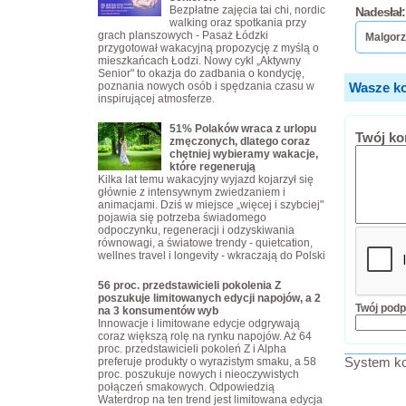
Bezpłatne zajęcia tai chi, nordic
Nadesłał:
walking oraz spotkania przy
grach planszowych - Pasaż Łódzki
Malgorz
przygotował wakacyjną propozycję z myślą o
mieszkańcach Łodzi. Nowy cykl „Aktywny
Senior" to okazja do zadbania o kondycję,
poznania nowych osób i spędzania czasu w
Wasze ko
inspirującej atmosferze.
51% Polaków wraca z urlopu
Twój ko
zmęczonych, dlatego coraz
chętniej wybieramy wakacje,
które regenerują
Kilka lat temu wakacyjny wyjazd kojarzył się
głównie z intensywnym zwiedzaniem i
animacjami. Dziś w miejsce „więcej i szybciej"
pojawia się potrzeba świadomego
odpoczynku, regeneracji i odzyskiwania
równowagi, a światowe trendy - quietcation,
wellnes travel i longevity - wkraczają do Polski
56 proc. przedstawicieli pokolenia Z
poszukuje limitowanych edycji napojów, a 2
Twój podp
na 3 konsumentów wyb
Innowacje i limitowane edycje odgrywają
coraz większą rolę na rynku napojów. Aż 64
proc. przedstawicieli pokoleń Z i Alpha
System ko
preferuje produkty o wyrazistym smaku, a 58
proc. poszukuje nowych i nieoczywistych
połączeń smakowych. Odpowiedzią
Waterdrop na ten trend jest limitowana edycja