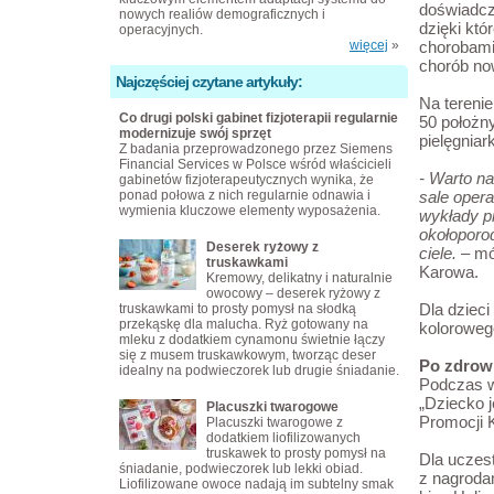
doświadcz
nowych realiów demograficznych i
dzięki któ
operacyjnych.
więcej
»
chorobami
chorób no
Najczęściej czytane artykuły:
Na terenie
Co drugi polski gabinet fizjoterapii regularnie
50 położny
modernizuje swój sprzęt
pielęgniar
Z badania przeprowadzonego przez Siemens
Financial Services w Polsce wśród właścicieli
- Warto na
gabinetów fizjoterapeutycznych wynika, że
ponad połowa z nich regularnie odnawia i
sale opera
wymienia kluczowe elementy wyposażenia.
wykłady p
okołoporod
Deserek ryżowy z
ciele.
– mów
truskawkami
Karowa.
Kremowy, delikatny i naturalnie
owocowy – deserek ryżowy z
Dla dziec
truskawkami to prosty pomysł na słodką
przekąskę dla malucha. Ryż gotowany na
koloroweg
mleku z dodatkiem cynamonu świetnie łączy
się z musem truskawkowym, tworząc deser
Po zdrow
idealny na podwieczorek lub drugie śniadanie.
Podczas w
„Dziecko j
Placuszki twarogowe
Promocji K
Placuszki twarogowe z
dodatkiem liofilizowanych
truskawek to prosty pomysł na
Dla uczest
śniadanie, podwieczorek lub lekki obiad.
z nagroda
Liofilizowane owoce nadają im subtelny smak