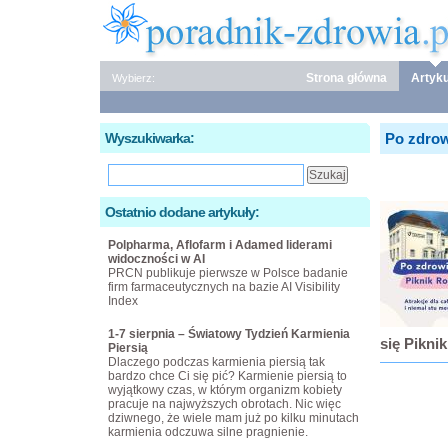
Strona główna
Artyku
Wybierz:
Wyszukiwarka:
Po zdrow
Ostatnio dodane artykuły:
Polpharma, Aflofarm i Adamed liderami
widoczności w AI
PRCN publikuje pierwsze w Polsce badanie
firm farmaceutycznych na bazie AI Visibility
Index
1-7 sierpnia – Światowy Tydzień Karmienia
się Pikni
Piersią
Dlaczego podczas karmienia piersią tak
bardzo chce Ci się pić? Karmienie piersią to
wyjątkowy czas, w którym organizm kobiety
pracuje na najwyższych obrotach. Nic więc
dziwnego, że wiele mam już po kilku minutach
karmienia odczuwa silne pragnienie.