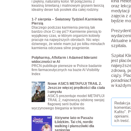
kina Heli
i piękny, naturalny kolor. W połączeniu z
oraz lekcj
kwaśną śmietaną i malinowym grysem tworzą
idealny deser lub posiłek dla całej rodziny.
medytacji
zajęcia z 
1-7 sierpnia – Światowy Tydzień Karmienia
będzie moż
Piersią
Dlaczego podczas karmienia piersią tak
Prezydent
bardzo chce Ci się pić? Karmienie piersią to
wydarzeni
wyjątkowy czas, w którym organizm kobiety
pracuje na najwyższych obrotach. Nic więc
Aktualne i
dziwnego, że wiele mam już po kilku minutach
szpitala.
karmienia odczuwa silne pragnienie.
Szpital Kl
Polpharma, Aflofarm i Adamed liderami
jest placó
widoczności w AI
najwyższeg
PRCN publikuje pierwsze w Polsce badanie
firm farmaceutycznych na bazie AI Visibility
zdrową, p
Index
ciąży. Pl
poradniac
Nowe ASICS METAFUJI TRAIL 2.
w każdym
Jeszcze więcej prędkości dla ciała
i umysłu
ASICS prezentuje model METAFUJI
TRAIL 2, najnowszą odsłonę swojej
Redakcja 
flagowej serii butów do
komentar
wyczynowego biegania w terenie.
Kafito". 
opiniami.
Aktywne lato w Pasażu
ich treść.
Łódzkim. Tai chi, nordic
walking i planszówki dla
seniorów