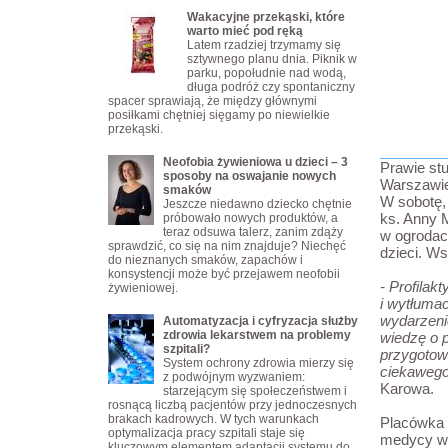
Wakacyjne przekąski, które
warto mieć pod ręką
Latem rzadziej trzymamy się
sztywnego planu dnia. Piknik w
parku, popołudnie nad wodą,
długa podróż czy spontaniczny
spacer sprawiają, że między głównymi
posiłkami chętniej sięgamy po niewielkie
przekąski.
Neofobia żywieniowa u dzieci – 3
Prawie st
sposoby na oswajanie nowych
Warszawie
smaków
W sobotę, 
Jeszcze niedawno dziecko chętnie
ks. Anny 
próbowało nowych produktów, a
teraz odsuwa talerz, zanim zdąży
w ogrodach
sprawdzić, co się na nim znajduje? Niechęć
dzieci. Ws
do nieznanych smaków, zapachów i
konsystencji może być przejawem neofobii
- Profilak
żywieniowej.
i wytłuma
wydarzeni
Automatyzacja i cyfryzacja służby
zdrowia lekarstwem na problemy
wiedzę o p
szpitali?
przygotow
System ochrony zdrowia mierzy się
ciekawego
z podwójnym wyzwaniem:
Karowa.
starzejącym się społeczeństwem i
rosnącą liczbą pacjentów przy jednoczesnych
brakach kadrowych. W tych warunkach
Placówka o
optymalizacja pracy szpitali staje się
medycy w 
kluczowym elementem adaptacji systemu do