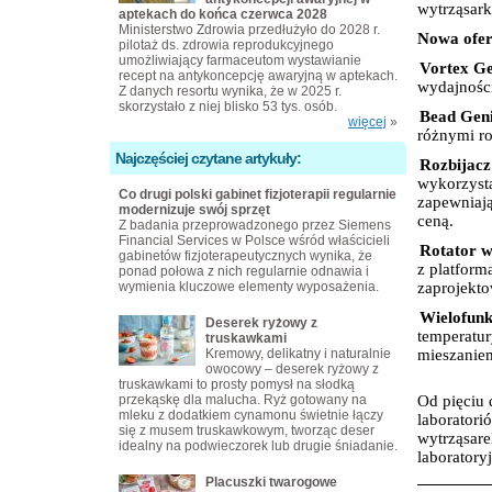
wytrząsar
aptekach do końca czerwca 2028
Ministerstwo Zdrowia przedłużyło do 2028 r.
Nowa ofer
pilotaż ds. zdrowia reprodukcyjnego
umożliwiający farmaceutom wystawianie
·
Vortex G
recept na antykoncepcję awaryjną w aptekach.
wydajności
Z danych resortu wynika, że w 2025 r.
skorzystało z niej blisko 53 tys. osób.
·
Bead Geni
więcej
»
różnymi ro
Najczęściej czytane artykuły:
·
Rozbijac
wykorzyst
Co drugi polski gabinet fizjoterapii regularnie
zapewniaj
modernizuje swój sprzęt
ceną.
Z badania przeprowadzonego przez Siemens
Financial Services w Polsce wśród właścicieli
·
Rotator w
gabinetów fizjoterapeutycznych wynika, że
z platfor
ponad połowa z nich regularnie odnawia i
wymienia kluczowe elementy wyposażenia.
zaprojekto
·
Wielofunk
Deserek ryżowy z
temperatur
truskawkami
Kremowy, delikatny i naturalnie
mieszanie
owocowy – deserek ryżowy z
truskawkami to prosty pomysł na słodką
przekąskę dla malucha. Ryż gotowany na
Od pięciu
mleku z dodatkiem cynamonu świetnie łączy
laboratori
się z musem truskawkowym, tworząc deser
wytrząsare
idealny na podwieczorek lub drugie śniadanie.
laboratory
Placuszki twarogowe