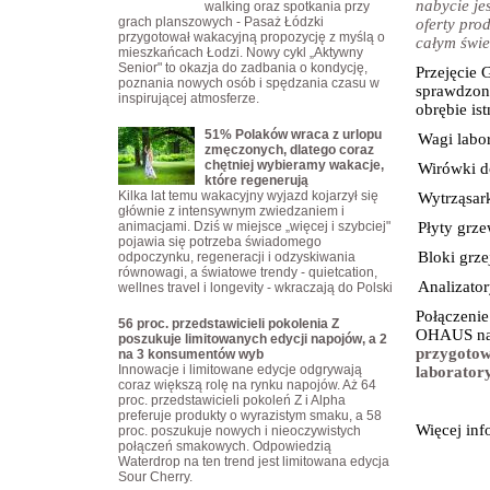
nabycie j
walking oraz spotkania przy
grach planszowych - Pasaż Łódzki
oferty pro
przygotował wakacyjną propozycję z myślą o
całym świe
mieszkańcach Łodzi. Nowy cykl „Aktywny
Senior" to okazja do zadbania o kondycję,
Przejęcie 
poznania nowych osób i spędzania czasu w
sprawdzoną
inspirującej atmosferze.
obrębie is
51% Polaków wraca z urlopu
·
Wagi labo
zmęczonych, dlatego coraz
chętniej wybieramy wakacje,
·
Wirówki d
które regenerują
Kilka lat temu wakacyjny wyjazd kojarzył się
·
Wytrząsark
głównie z intensywnym zwiedzaniem i
animacjami. Dziś w miejsce „więcej i szybciej"
·
Płyty grze
pojawia się potrzeba świadomego
·
Bloki grze
odpoczynku, regeneracji i odzyskiwania
równowagi, a światowe trendy - quietcation,
·
Analizato
wellnes travel i longevity - wkraczają do Polski
Połączenie
56 proc. przedstawicieli pokolenia Z
OHAUS na
poszukuje limitowanych edycji napojów, a 2
przygotow
na 3 konsumentów wyb
Innowacje i limitowane edycje odgrywają
laborator
coraz większą rolę na rynku napojów. Aż 64
proc. przedstawicieli pokoleń Z i Alpha
preferuje produkty o wyrazistym smaku, a 58
Więcej inf
proc. poszukuje nowych i nieoczywistych
połączeń smakowych. Odpowiedzią
Waterdrop na ten trend jest limitowana edycja
Sour Cherry.