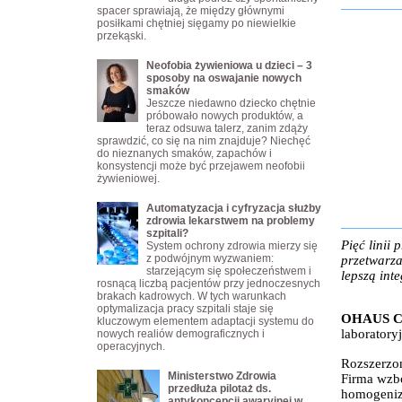
spacer sprawiają, że między głównymi
posiłkami chętniej sięgamy po niewielkie
przekąski.
Neofobia żywieniowa u dzieci – 3
sposoby na oswajanie nowych
smaków
Jeszcze niedawno dziecko chętnie
próbowało nowych produktów, a
teraz odsuwa talerz, zanim zdąży
sprawdzić, co się na nim znajduje? Niechęć
do nieznanych smaków, zapachów i
konsystencji może być przejawem neofobii
żywieniowej.
Automatyzacja i cyfryzacja służby
zdrowia lekarstwem na problemy
szpitali?
Pięć linii
System ochrony zdrowia mierzy się
z podwójnym wyzwaniem:
przetwarza
starzejącym się społeczeństwem i
lepszą int
rosnącą liczbą pacjentów przy jednoczesnych
brakach kadrowych. W tych warunkach
optymalizacja pracy szpitali staje się
OHAUS Co
kluczowym elementem adaptacji systemu do
laboratoryj
nowych realiów demograficznych i
operacyjnych.
Rozszerzon
Ministerstwo Zdrowia
Firma wzbo
przedłuża pilotaż ds.
homogeniz
antykoncepcji awaryjnej w