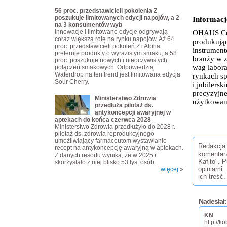
56 proc. przedstawicieli pokolenia Z
poszukuje limitowanych edycji napojów, a 2
Informac
na 3 konsumentów wyb
Innowacje i limitowane edycje odgrywają
OHAUS Corp
coraz większą rolę na rynku napojów. Aż 64
produkując
proc. przedstawicieli pokoleń Z i Alpha
instrument
preferuje produkty o wyrazistym smaku, a 58
branży w z
proc. poszukuje nowych i nieoczywistych
wag labora
połączeń smakowych. Odpowiedzią
Waterdrop na ten trend jest limitowana edycja
rynkach sp
Sour Cherry.
i jubilers
precyzyjne
Ministerstwo Zdrowia
użytkowani
przedłuża pilotaż ds.
antykoncepcji awaryjnej w
aptekach do końca czerwca 2028
Ministerstwo Zdrowia przedłużyło do 2028 r.
pilotaż ds. zdrowia reprodukcyjnego
umożliwiający farmaceutom wystawianie
Redakcja 
recept na antykoncepcję awaryjną w aptekach.
komentar
Z danych resortu wynika, że w 2025 r.
Kafito". 
skorzystało z niej blisko 53 tys. osób.
opiniami.
więcej
»
ich treść.
Nadesłał:
KN
http://k