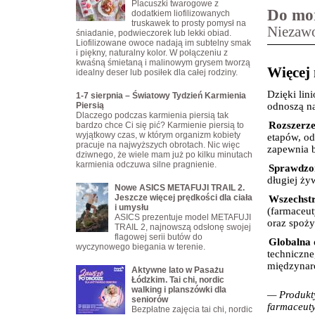
Placuszki twarogowe z
Do mo
dodatkiem liofilizowanych
truskawek to prosty pomysł na
Niezaw
śniadanie, podwieczorek lub lekki obiad.
Liofilizowane owoce nadają im subtelny smak
i piękny, naturalny kolor. W połączeniu z
kwaśną śmietaną i malinowym grysem tworzą
Więcej 
idealny deser lub posiłek dla całej rodziny.
Dzięki lin
1-7 sierpnia – Światowy Tydzień Karmienia
Piersią
odnoszą na
Dlaczego podczas karmienia piersią tak
·
Rozszerze
bardzo chce Ci się pić? Karmienie piersią to
wyjątkowy czas, w którym organizm kobiety
etapów, od
pracuje na najwyższych obrotach. Nic więc
zapewnia 
dziwnego, że wiele mam już po kilku minutach
karmienia odczuwa silne pragnienie.
·
Sprawdzo
długiej ży
Nowe ASICS METAFUJI TRAIL 2.
Jeszcze więcej prędkości dla ciała
·
Wszechstr
i umysłu
(farmaceut
ASICS prezentuje model METAFUJI
oraz spoż
TRAIL 2, najnowszą odsłonę swojej
flagowej serii butów do
·
Globalna 
wyczynowego biegania w terenie.
techniczne
międzynaro
Aktywne lato w Pasażu
Łódzkim. Tai chi, nordic
walking i planszówki dla
— Produkty
seniorów
farmaceut
Bezpłatne zajęcia tai chi, nordic