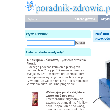
Strona główna
Artyku
Wybierz:
Wyszukiwarka:
Pięć lin
przygoto
Ostatnio dodane artykuły:
1-7 sierpnia – Światowy Tydzień Karmienia
Piersią
Dlaczego podczas karmienia piersią tak
bardzo chce Ci się pić? Karmienie piersią to
wyjątkowy czas, w którym organizm kobiety
pracuje na najwyższych obrotach. Nic więc
dziwnego, że wiele mam już po kilku minutach
karmienia odczuwa silne pragnienie.
Wakacyjne przekąski, które
warto mieć pod ręką
Latem rzadziej trzymamy się
sztywnego planu dnia. Piknik w
parku, popołudnie nad wodą,
długa podróż czy spontaniczny