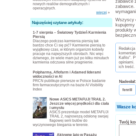
zabawce z
nowych realiów demograficznych i
zabawce. 
operacyjnych.
wymagani
więcej
»
Wszyscy c
Najczęściej czytane artykuły:
kupujemy 
produkty w
1-7 sierpnia – Światowy Tydzień Karmienia
bezpieczn
Piersią
Dlaczego podczas karmienia piersią tak
bardzo chce Ci się pić? Karmienie piersią to
Redakcja 
wyjątkowy czas, w którym organizm kobiety
komentar
pracuje na najwyższych obrotach. Nic więc
Kafito". 
dziwnego, że wiele mam już po kilku minutach
opiniami.
karmienia odczuwa silne pragnienie.
ich treść.
Polpharma, Aflofarm i Adamed liderami
widoczności w AI
PRCN publikuje pierwsze w Polsce badanie
Nadesłał:
firm farmaceutycznych na bazie AI Visibility
Index
fenrill
Nowe ASICS METAFUJI TRAIL 2.
Jeszcze więcej prędkości dla ciała
Wasze ko
i umysłu
ASICS prezentuje model METAFUJI
TRAIL 2, najnowszą odsłonę swojej
flagowej serii butów do
Twój ko
wyczynowego biegania w terenie.
Aktywne lato w Pasażu