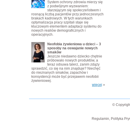
System ochrony zdrowia mierzy się
z podwójnym wyzwaniem:
starzejącym się społeczeństwem i
rosnącą liczbą pacjentów przy jednoczesnych
brakach kadrowych. W tych warunkach
optymalizacja pracy szpitali staje się
kluczowym elementem adaptacji systemu do
nowych realiów demograficznych i
operacyjnych.
Neofobia żywieniowa u dzieci – 3
sposoby na oswajanie nowych
smaków
Jeszcze niedawno dziecko chętnie
próbowało nowych produktów, a
teraz odsuwa talerz, zanim zdąży
sprawdzić, co się na nim znajduje? Niechęć
do nieznanych smaków, zapachów i
konsystencji może być przejawem neofobii
żywieniowej.
więcej
»
© Copyrigh
Regulamin, Polityka Pry