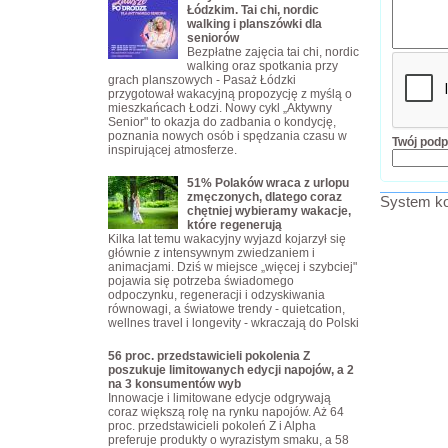
Łódzkim. Tai chi, nordic
walking i planszówki dla
seniorów
Bezpłatne zajęcia tai chi, nordic
walking oraz spotkania przy
grach planszowych - Pasaż Łódzki
przygotował wakacyjną propozycję z myślą o
mieszkańcach Łodzi. Nowy cykl „Aktywny
Senior" to okazja do zadbania o kondycję,
poznania nowych osób i spędzania czasu w
Twój podp
inspirującej atmosferze.
51% Polaków wraca z urlopu
zmęczonych, dlatego coraz
System ko
chętniej wybieramy wakacje,
które regenerują
Kilka lat temu wakacyjny wyjazd kojarzył się
głównie z intensywnym zwiedzaniem i
animacjami. Dziś w miejsce „więcej i szybciej"
pojawia się potrzeba świadomego
odpoczynku, regeneracji i odzyskiwania
równowagi, a światowe trendy - quietcation,
wellnes travel i longevity - wkraczają do Polski
56 proc. przedstawicieli pokolenia Z
poszukuje limitowanych edycji napojów, a 2
na 3 konsumentów wyb
Innowacje i limitowane edycje odgrywają
coraz większą rolę na rynku napojów. Aż 64
proc. przedstawicieli pokoleń Z i Alpha
preferuje produkty o wyrazistym smaku, a 58