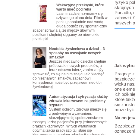
ryzyko poł
Wakacyjne przekąski, które
skrajnych
warto mieć pod ręką
Ponadto, 
Latem rzadziej trzymamy się
zabawki. 
sztywnego planu dnia. Piknik w
parku, popołudnie nad wodą,
naszych p
długa podróż czy spontaniczny
spacer sprawiają, że między głównymi
posiłkami chętniej sięgamy po niewielkie
przekąski.
Neofobia żywieniowa u dzieci – 3
sposoby na oswajanie nowych
smaków
Jeszcze niedawno dziecko chętnie
Jak wybr
próbowało nowych produktów, a
teraz odsuwa talerz, zanim zdąży
Pragnąc z
sprawdzić, co się na nim znajduje? Niechęć
do nieznanych smaków, zapachów i
bezpiecze
konsystencji może być przejawem neofobii
wieku nas
żywieniowej.
one eleme
ich połkni
Automatyzacja i cyfryzacja służby
które tak
zdrowia lekarstwem na problemy
się z ins
szpitali?
może być 
System ochrony zdrowia mierzy się
z podwójnym wyzwaniem:
Na co je
starzejącym się społeczeństwem i
rosnącą liczbą pacjentów przy jednoczesnych
Bezpieczn
brakach kadrowych. W tych warunkach
optymalizacja pracy szpitali staje się
oznaczeni
kluczowym elementem adaptacji systemu do