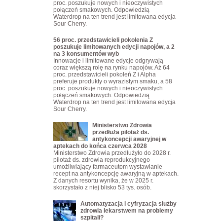
proc. poszukuje nowych i nieoczywistych
połączeń smakowych. Odpowiedzią
Waterdrop na ten trend jest limitowana edycja
Sour Cherry.
56 proc. przedstawicieli pokolenia Z
poszukuje limitowanych edycji napojów, a 2
na 3 konsumentów wyb
Innowacje i limitowane edycje odgrywają
coraz większą rolę na rynku napojów. Aż 64
proc. przedstawicieli pokoleń Z i Alpha
preferuje produkty o wyrazistym smaku, a 58
proc. poszukuje nowych i nieoczywistych
połączeń smakowych. Odpowiedzią
Waterdrop na ten trend jest limitowana edycja
Sour Cherry.
Ministerstwo Zdrowia
przedłuża pilotaż ds.
antykoncepcji awaryjnej w
aptekach do końca czerwca 2028
Ministerstwo Zdrowia przedłużyło do 2028 r.
pilotaż ds. zdrowia reprodukcyjnego
umożliwiający farmaceutom wystawianie
recept na antykoncepcję awaryjną w aptekach.
Z danych resortu wynika, że w 2025 r.
skorzystało z niej blisko 53 tys. osób.
Automatyzacja i cyfryzacja służby
zdrowia lekarstwem na problemy
szpitali?