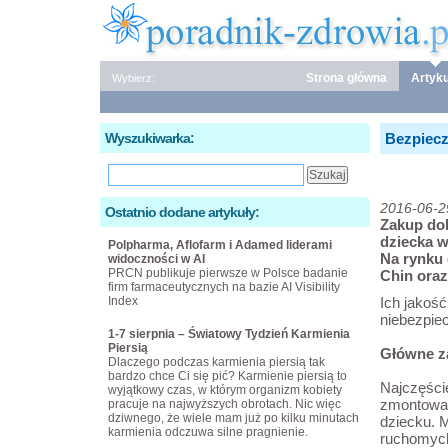
Strona główna
Artyku
Wybierz:
Wyszukiwarka:
Bezpiecz
2016-06-2
Ostatnio dodane artykuły:
Zakup dob
dziecka w
Polpharma, Aflofarm i Adamed liderami
Na rynku
widoczności w AI
PRCN publikuje pierwsze w Polsce badanie
Chin oraz
firm farmaceutycznych na bazie AI Visibility
Index
Ich jakość
niebezpie
1-7 sierpnia – Światowy Tydzień Karmienia
Piersią
Główne z
Dlaczego podczas karmienia piersią tak
bardzo chce Ci się pić? Karmienie piersią to
Najczęści
wyjątkowy czas, w którym organizm kobiety
zmontowan
pracuje na najwyższych obrotach. Nic więc
dziwnego, że wiele mam już po kilku minutach
dziecku. M
karmienia odczuwa silne pragnienie.
ruchomych