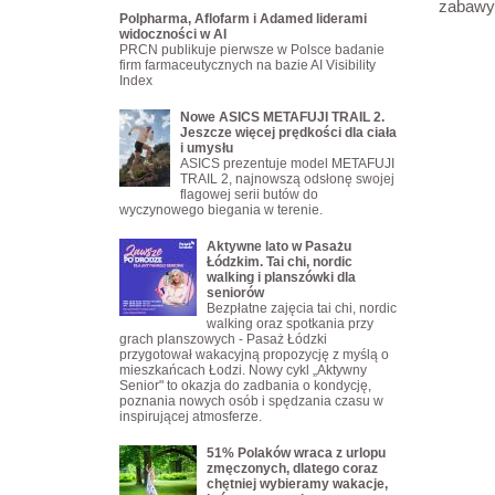
zabawy! 
Polpharma, Aflofarm i Adamed liderami
widoczności w AI
PRCN publikuje pierwsze w Polsce badanie
firm farmaceutycznych na bazie AI Visibility
Index
Nowe ASICS METAFUJI TRAIL 2.
Jeszcze więcej prędkości dla ciała
i umysłu
ASICS prezentuje model METAFUJI
TRAIL 2, najnowszą odsłonę swojej
flagowej serii butów do
wyczynowego biegania w terenie.
Aktywne lato w Pasażu
Łódzkim. Tai chi, nordic
walking i planszówki dla
seniorów
Bezpłatne zajęcia tai chi, nordic
walking oraz spotkania przy
grach planszowych - Pasaż Łódzki
przygotował wakacyjną propozycję z myślą o
mieszkańcach Łodzi. Nowy cykl „Aktywny
Senior" to okazja do zadbania o kondycję,
poznania nowych osób i spędzania czasu w
inspirującej atmosferze.
51% Polaków wraca z urlopu
zmęczonych, dlatego coraz
chętniej wybieramy wakacje,