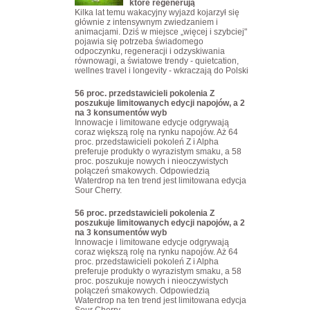
które regenerują
Kilka lat temu wakacyjny wyjazd kojarzył się
głównie z intensywnym zwiedzaniem i
animacjami. Dziś w miejsce „więcej i szybciej"
pojawia się potrzeba świadomego
odpoczynku, regeneracji i odzyskiwania
równowagi, a światowe trendy - quietcation,
wellnes travel i longevity - wkraczają do Polski
56 proc. przedstawicieli pokolenia Z
poszukuje limitowanych edycji napojów, a 2
na 3 konsumentów wyb
Innowacje i limitowane edycje odgrywają
coraz większą rolę na rynku napojów. Aż 64
proc. przedstawicieli pokoleń Z i Alpha
preferuje produkty o wyrazistym smaku, a 58
proc. poszukuje nowych i nieoczywistych
połączeń smakowych. Odpowiedzią
Waterdrop na ten trend jest limitowana edycja
Sour Cherry.
56 proc. przedstawicieli pokolenia Z
poszukuje limitowanych edycji napojów, a 2
na 3 konsumentów wyb
Innowacje i limitowane edycje odgrywają
coraz większą rolę na rynku napojów. Aż 64
proc. przedstawicieli pokoleń Z i Alpha
preferuje produkty o wyrazistym smaku, a 58
proc. poszukuje nowych i nieoczywistych
połączeń smakowych. Odpowiedzią
Waterdrop na ten trend jest limitowana edycja