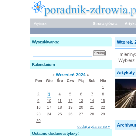
Strona główna
Artyku
Wybierz:
Wyszukiwarka:
Wtorek, 2
Imieniny
Wybierz 
Kalendarium
Artykuły 
Wrzesień 2024
«
»
Pon
Wto
Śro
Czw
Pią
Sob
Nie
1
3
2
4
5
6
7
8
9
10
11
12
13
14
15
16
17
18
19
20
21
22
23
24
25
26
27
28
29
30
Archiwu
dodaj wydarzenie »
Ostatnio dodane artykuły: