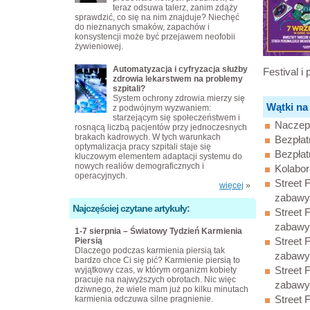
teraz odsuwa talerz, zanim zdąży
sprawdzić, co się na nim znajduje? Niechęć
do nieznanych smaków, zapachów i
konsystencji może być przejawem neofobii
żywieniowej.
Automatyzacja i cyfryzacja służby
Festival i
zdrowia lekarstwem na problemy
szpitali?
System ochrony zdrowia mierzy się
Wątki na
z podwójnym wyzwaniem:
starzejącym się społeczeństwem i
Naczepy
rosnącą liczbą pacjentów przy jednoczesnych
brakach kadrowych. W tych warunkach
Bezpłat
optymalizacja pracy szpitali staje się
Bezpłat
kluczowym elementem adaptacji systemu do
nowych realiów demograficznych i
Kolabor
operacyjnych.
Street 
więcej
»
zabawy! 
Najczęściej czytane artykuły:
Street 
zabawy! 
1-7 sierpnia – Światowy Tydzień Karmienia
Street 
Piersią
Dlaczego podczas karmienia piersią tak
zabawy! 
bardzo chce Ci się pić? Karmienie piersią to
Street 
wyjątkowy czas, w którym organizm kobiety
pracuje na najwyższych obrotach. Nic więc
zabawy! 
dziwnego, że wiele mam już po kilku minutach
Street 
karmienia odczuwa silne pragnienie.