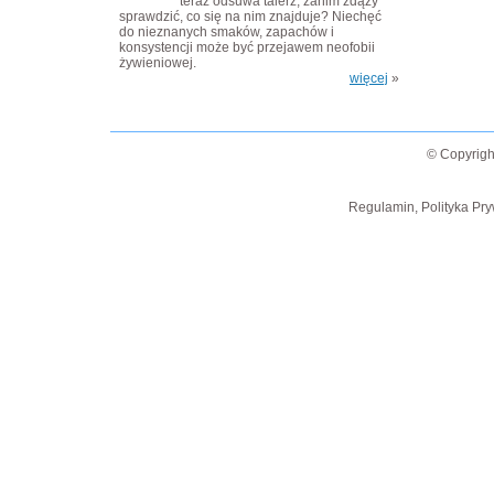
teraz odsuwa talerz, zanim zdąży
sprawdzić, co się na nim znajduje? Niechęć
do nieznanych smaków, zapachów i
konsystencji może być przejawem neofobii
żywieniowej.
więcej
»
© Copyrigh
Regulamin, Polityka Pry