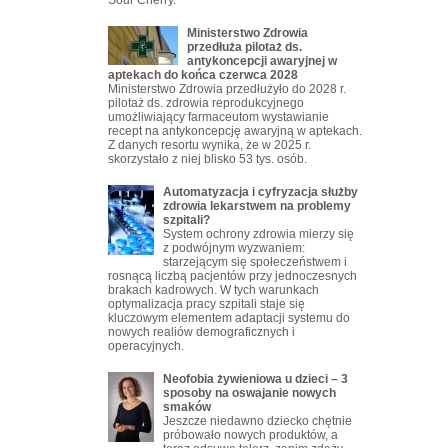
Sour Cherry.
Ministerstwo Zdrowia
przedłuża pilotaż ds.
antykoncepcji awaryjnej w
aptekach do końca czerwca 2028
Ministerstwo Zdrowia przedłużyło do 2028 r.
pilotaż ds. zdrowia reprodukcyjnego
umożliwiający farmaceutom wystawianie
recept na antykoncepcję awaryjną w aptekach.
Z danych resortu wynika, że w 2025 r.
skorzystało z niej blisko 53 tys. osób.
Automatyzacja i cyfryzacja służby
zdrowia lekarstwem na problemy
szpitali?
System ochrony zdrowia mierzy się
z podwójnym wyzwaniem:
starzejącym się społeczeństwem i
rosnącą liczbą pacjentów przy jednoczesnych
brakach kadrowych. W tych warunkach
optymalizacja pracy szpitali staje się
kluczowym elementem adaptacji systemu do
nowych realiów demograficznych i
operacyjnych.
Neofobia żywieniowa u dzieci – 3
sposoby na oswajanie nowych
smaków
Jeszcze niedawno dziecko chętnie
próbowało nowych produktów, a