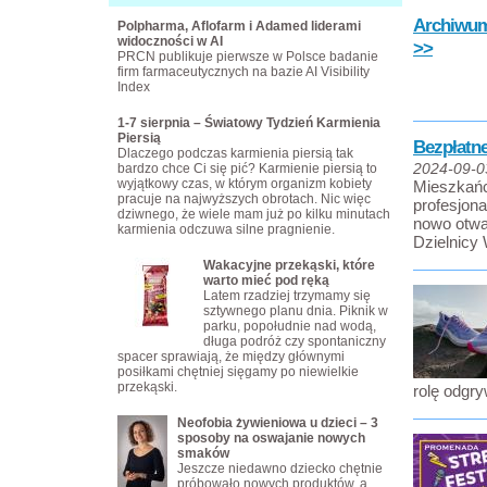
Archiwum 
Polpharma, Aflofarm i Adamed liderami
widoczności w AI
>>
PRCN publikuje pierwsze w Polsce badanie
firm farmaceutycznych na bazie AI Visibility
Index
1-7 sierpnia – Światowy Tydzień Karmienia
Piersią
Bezpłatn
Dlaczego podczas karmienia piersią tak
bardzo chce Ci się pić? Karmienie piersią to
2024-09-0
wyjątkowy czas, w którym organizm kobiety
Mieszkańc
pracuje na najwyższych obrotach. Nic więc
profesjon
dziwnego, że wiele mam już po kilku minutach
nowo otwa
karmienia odczuwa silne pragnienie.
Dzielnicy 
Wakacyjne przekąski, które
warto mieć pod ręką
Latem rzadziej trzymamy się
sztywnego planu dnia. Piknik w
parku, popołudnie nad wodą,
długa podróż czy spontaniczny
spacer sprawiają, że między głównymi
posiłkami chętniej sięgamy po niewielkie
przekąski.
rolę odg
Neofobia żywieniowa u dzieci – 3
sposoby na oswajanie nowych
smaków
Jeszcze niedawno dziecko chętnie
próbowało nowych produktów, a