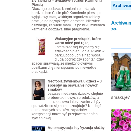
1-7 sierpnia – Światowy Tydzień Karmienia
Piersią
Archiwu
Dlaczego podczas karmienia piersią tak
bardzo chce Ci się pić? Karmienie piersią to
wyjątkowy czas, w którym organizm kobiety
pracuje na najwyższych obrotach. Nic więc
Archiwum 
dziwnego, że wiele mam już po kilku minutach
>>
karmienia odczuwa silne pragnienie.
Wakacyjne przekąski, które
warto mieć pod ręką
Latem rzadziej trzymamy się
sztywnego planu dnia. Piknik w
parku, popołudnie nad wodą,
długa podróż czy spontaniczny
spacer sprawiają, że między głównymi
posiłkami chętniej sięgamy po niewielkie
przekąski.
Neofobia żywieniowa u dzieci – 3
sposoby na oswajanie nowych
smaków
Jeszcze niedawno dziecko chętnie
smakuje?
próbowało nowych produktów, a
teraz odsuwa talerz, zanim zdąży
sprawdzić, co się na nim znajduje? Niechęć
do nieznanych smaków, zapachów i
konsystencji może być przejawem neofobii
żywieniowej.
Automatyzacja i cyfryzacja służby