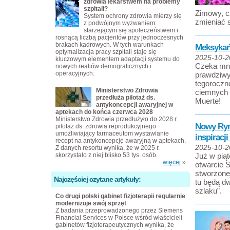
zdrowia lekarstwem na problemy
szpitali?
Zimowy, c
System ochrony zdrowia mierzy się
zmieniać 
z podwójnym wyzwaniem:
starzejącym się społeczeństwem i
rosnącą liczbą pacjentów przy jednoczesnych
brakach kadrowych. W tych warunkach
Meksykańs
optymalizacja pracy szpitali staje się
2025-10-2
kluczowym elementem adaptacji systemu do
Czeka mnós
nowych realiów demograficznych i
operacyjnych.
prawdziwy 
tegoroczne
Ministerstwo Zdrowia
ciemnych 
przedłuża pilotaż ds.
Muerte!
antykoncepcji awaryjnej w
aptekach do końca czerwca 2028
Ministerstwo Zdrowia przedłużyło do 2028 r.
Nowy Ryn
pilotaż ds. zdrowia reprodukcyjnego
umożliwiający farmaceutom wystawianie
inspiracj
recept na antykoncepcję awaryjną w aptekach.
2025-10-2
Z danych resortu wynika, że w 2025 r.
skorzystało z niej blisko 53 tys. osób.
Już w piąt
więcej
»
otwarcie 
stworzone
Najczęściej czytane artykuły:
tu będą dw
szlaku”.
Co drugi polski gabinet fizjoterapii regularnie
modernizuje swój sprzęt
Z badania przeprowadzonego przez Siemens
Financial Services w Polsce wśród właścicieli
gabinetów fizjoterapeutycznych wynika, że