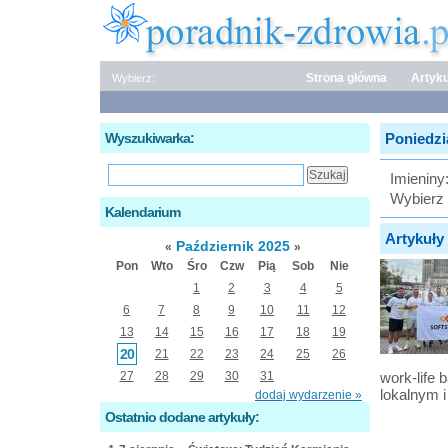
Strona główna
Artyku
Wybierz:
Wyszukiwarka:
Poniedzia
Imieniny
Wybierz 
Kalendarium
Artykuły 
Październik 2025
«
»
Pon
Wto
Śro
Czw
Pią
Sob
Nie
1
2
3
4
5
6
7
8
9
10
11
12
13
14
15
16
17
18
19
20
21
22
23
24
25
26
27
28
29
30
31
work-life 
lokalnym 
dodaj wydarzenie »
Ostatnio dodane artykuły: