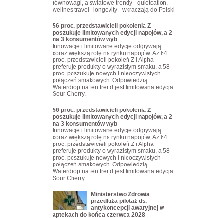
równowagi, a światowe trendy - quietcation,
wellnes travel i longevity - wkraczają do Polski
56 proc. przedstawicieli pokolenia Z
poszukuje limitowanych edycji napojów, a 2
na 3 konsumentów wyb
Innowacje i limitowane edycje odgrywają
coraz większą rolę na rynku napojów. Aż 64
proc. przedstawicieli pokoleń Z i Alpha
preferuje produkty o wyrazistym smaku, a 58
proc. poszukuje nowych i nieoczywistych
połączeń smakowych. Odpowiedzią
Waterdrop na ten trend jest limitowana edycja
Sour Cherry.
56 proc. przedstawicieli pokolenia Z
poszukuje limitowanych edycji napojów, a 2
na 3 konsumentów wyb
Innowacje i limitowane edycje odgrywają
coraz większą rolę na rynku napojów. Aż 64
proc. przedstawicieli pokoleń Z i Alpha
preferuje produkty o wyrazistym smaku, a 58
proc. poszukuje nowych i nieoczywistych
połączeń smakowych. Odpowiedzią
Waterdrop na ten trend jest limitowana edycja
Sour Cherry.
Ministerstwo Zdrowia
przedłuża pilotaż ds.
antykoncepcji awaryjnej w
aptekach do końca czerwca 2028