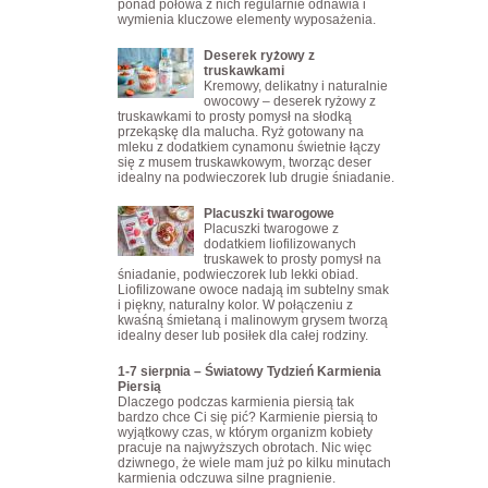
ponad połowa z nich regularnie odnawia i
wymienia kluczowe elementy wyposażenia.
Deserek ryżowy z
truskawkami
Kremowy, delikatny i naturalnie
owocowy – deserek ryżowy z
truskawkami to prosty pomysł na słodką
przekąskę dla malucha. Ryż gotowany na
mleku z dodatkiem cynamonu świetnie łączy
się z musem truskawkowym, tworząc deser
idealny na podwieczorek lub drugie śniadanie.
Placuszki twarogowe
Placuszki twarogowe z
dodatkiem liofilizowanych
truskawek to prosty pomysł na
śniadanie, podwieczorek lub lekki obiad.
Liofilizowane owoce nadają im subtelny smak
i piękny, naturalny kolor. W połączeniu z
kwaśną śmietaną i malinowym grysem tworzą
idealny deser lub posiłek dla całej rodziny.
1-7 sierpnia – Światowy Tydzień Karmienia
Piersią
Dlaczego podczas karmienia piersią tak
bardzo chce Ci się pić? Karmienie piersią to
wyjątkowy czas, w którym organizm kobiety
pracuje na najwyższych obrotach. Nic więc
dziwnego, że wiele mam już po kilku minutach
karmienia odczuwa silne pragnienie.