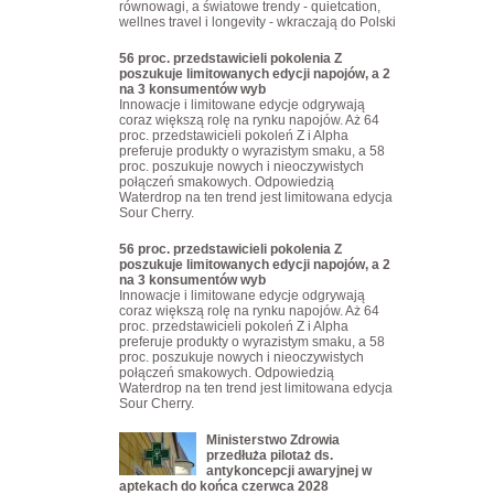
równowagi, a światowe trendy - quietcation,
wellnes travel i longevity - wkraczają do Polski
56 proc. przedstawicieli pokolenia Z
poszukuje limitowanych edycji napojów, a 2
na 3 konsumentów wyb
Innowacje i limitowane edycje odgrywają
coraz większą rolę na rynku napojów. Aż 64
proc. przedstawicieli pokoleń Z i Alpha
preferuje produkty o wyrazistym smaku, a 58
proc. poszukuje nowych i nieoczywistych
połączeń smakowych. Odpowiedzią
Waterdrop na ten trend jest limitowana edycja
Sour Cherry.
56 proc. przedstawicieli pokolenia Z
poszukuje limitowanych edycji napojów, a 2
na 3 konsumentów wyb
Innowacje i limitowane edycje odgrywają
coraz większą rolę na rynku napojów. Aż 64
proc. przedstawicieli pokoleń Z i Alpha
preferuje produkty o wyrazistym smaku, a 58
proc. poszukuje nowych i nieoczywistych
połączeń smakowych. Odpowiedzią
Waterdrop na ten trend jest limitowana edycja
Sour Cherry.
Ministerstwo Zdrowia
przedłuża pilotaż ds.
antykoncepcji awaryjnej w
aptekach do końca czerwca 2028