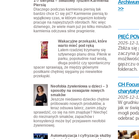
1-7 sierpnia – Światowy Tydzień Karmienia
Archiwum 
Piersią
>>
Dlaczego podczas karmienia piersią tak
bardzo chce Ci się pić? Karmienie piersią to
wyjątkowy czas, w którym organizm kobiety
pracuje na najwyższych obrotach. Nic więc
dziwnego, że wiele mam już po kilku minutach
karmienia odczuwa silne pragnienie.
PIĘĆ PO
Wakacyjne przekąski, które
2025-12-1
warto mieć pod ręką
Zbliża si
Latem rzadziej trzymamy się
zaczyna p
sztywnego planu dnia. Piknik w
możliwości
parku, popołudnie nad wodą,
długa podróż czy spontaniczny
gąszczu of
spacer sprawiają, że między głównymi
folderach.
posiłkami chętniej sięgamy po niewielkie
przekąski.
CH Focus 
Neofobia żywieniowa u dzieci – 3
charytat
sposoby na oswajanie nowych
smaków
2025-12-1
Jeszcze niedawno dziecko chętnie
W grudniu
próbowało nowych produktów, a
jak w świ
teraz odsuwa talerz, zanim zdąży
sprawdzić, co się na nim znajduje? Niechęć
mogli podz
do nieznanych smaków, zapachów i
odebrać p
konsystencji może być przejawem neofobii
żywieniowej.
Automatyzacja i cyfryzacja służby