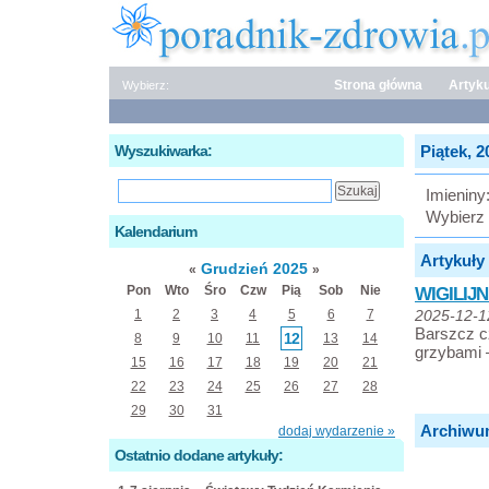
Strona główna
Artyku
Wybierz:
Wyszukiwarka:
Piątek, 2
Imieniny
Wybierz 
Kalendarium
Artykuły 
Grudzień 2025
«
»
Pon
Wto
Śro
Czw
Pią
Sob
Nie
WIGILIJ
1
2
3
4
5
6
7
2025-12-1
Barszcz cz
12
8
9
10
11
13
14
grzybami –
15
16
17
18
19
20
21
22
23
24
25
26
27
28
29
30
31
Archiwu
dodaj wydarzenie »
Ostatnio dodane artykuły: