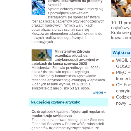
zdrowia lekarstwem na problemy
szpitali?
System ochrony zdrowia mierzy się
z podwójnym wyzwaniem:
starzejącym się społeczeństwem i
rosnącą liczbą pacjentów przy jednoczesnych
10–11 proc
brakach kadrowych. W tych warunkach
najtańszyc
optymalizacja pracy szpitali staje się
Krakowie p
kluczowym elementem adaptacji systemu do
kawa zdro
nowych realiów demograficznych i
operacyjnych.
Ministerstwo Zdrowia
Wątki na
przedłuża pilotaż ds.
antykoncepcji awaryjnej w
WIGIL
aptekach do końca czerwca 2028
GOŚCI?
Ministerstwo Zdrowia przedłużyło do 2028 r.
pilotaż ds. zdrowia reprodukcyjnego
PIĘĆ 
umożliwiający farmaceutom wystawianie
koment
recept na antykoncepcję awaryjną w aptekach.
Z danych resortu wynika, że w 2025 r.
CH Focu
skorzystało z niej blisko 53 tys. osób.
charytat
więcej
»
Codzien
Najczęściej czytane artykuły:
nowy ...
Co drugi polski gabinet fizjoterapii regularnie
modernizuje swój sprzęt
Z badania przeprowadzonego przez Siemens
Financial Services w Polsce wśród właścicieli
gabinetów fizjoterapeutycznych wynika, że