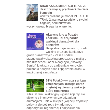
Nowe ASICS METAFUJI TRAIL 2.
Jeszcze więcej prędkości dla ciała
i umysłu
ASICS prezentuje model METAFUJI
TRAIL 2, najnowszą odsłonę swojej
flagowej serii butów do
wyczynowego biegania w terenie.
Aktywne lato w Pasażu
Łódzkim. Tai chi, nordic
walking i planszówki dla
seniorów
Bezpłatne zajęcia tai chi, nordic
walking oraz spotkania przy
grach planszowych - Pasaż Łódzki
przygotował wakacyjną propozycję z myślą o
mieszkańcach Łodzi. Nowy cykl „Aktywny
Senior" to okazja do zadbania o kondycję,
poznania nowych osób i spędzania czasu w
inspirującej atmosferze.
51% Polaków wraca z urlopu
zmęczonych, dlatego coraz
chętniej wybieramy wakacje,
które regenerują
Kilka lat temu wakacyjny wyjazd kojarzył się
głównie z intensywnym zwiedzaniem i
animacjami. Dziś w miejsce „więcej i szybciej"
pojawia się potrzeba świadomego
odpoczynku, regeneracji i odzyskiwania