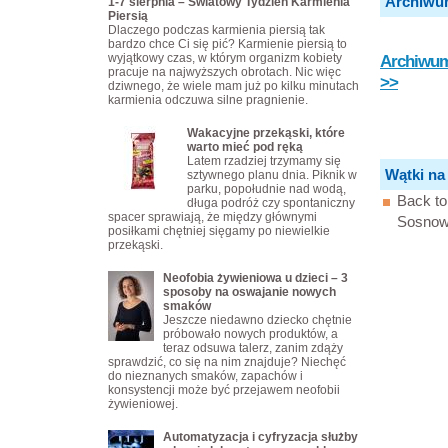
Archiwu
1-7 sierpnia – Światowy Tydzień Karmienia
Piersią
Dlaczego podczas karmienia piersią tak
bardzo chce Ci się pić? Karmienie piersią to
wyjątkowy czas, w którym organizm kobiety
Archiwum 
pracuje na najwyższych obrotach. Nic więc
>>
dziwnego, że wiele mam już po kilku minutach
karmienia odczuwa silne pragnienie.
Wakacyjne przekąski, które
warto mieć pod ręką
Latem rzadziej trzymamy się
Wątki na
sztywnego planu dnia. Piknik w
parku, popołudnie nad wodą,
Back to
długa podróż czy spontaniczny
spacer sprawiają, że między głównymi
Sosnowi
posiłkami chętniej sięgamy po niewielkie
przekąski.
Neofobia żywieniowa u dzieci – 3
sposoby na oswajanie nowych
smaków
Jeszcze niedawno dziecko chętnie
próbowało nowych produktów, a
teraz odsuwa talerz, zanim zdąży
sprawdzić, co się na nim znajduje? Niechęć
do nieznanych smaków, zapachów i
konsystencji może być przejawem neofobii
żywieniowej.
Automatyzacja i cyfryzacja służby