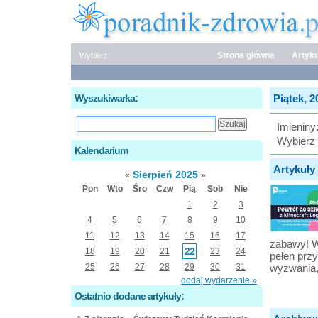
Strona główna
Artyku
Wybierz:
Wyszukiwarka:
Piątek, 2
Imieniny
Wybierz 
Kalendarium
Artykuły 
Sierpień 2025
«
»
Pon
Wto
Śro
Czw
Pią
Sob
Nie
1
2
3
4
5
6
7
8
9
10
11
12
13
14
15
16
17
zabawy! W
22
18
19
20
21
23
24
pełen prz
25
26
27
28
29
30
31
wyzwania,
dodaj wydarzenie »
Ostatnio dodane artykuły: