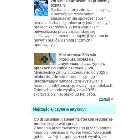
zdrowia lekarstwem na problemy
szpitali?
System ochrony zdrowia mierzy się
z podwójnym wyzwaniem:
starzejącym się społeczeństwem i
rosnącą liczbą pacjentów przy jednoczesnych
brakach kadrowych. W tych warunkach
optymalizacja pracy szpitali staje się
kluczowym elementem adaptacji systemu do
nowych realiów demograficznych i
operacyjnych.
Ministerstwo Zdrowia
przedłuża pilotaż ds.
antykoncepcji awaryjnej w
aptekach do końca czerwca 2028
Ministerstwo Zdrowia przedłużyło do 2028 r.
pilotaż ds. zdrowia reprodukcyjnego
umożliwiający farmaceutom wystawianie
recept na antykoncepcję awaryjną w aptekach.
Z danych resortu wynika, że w 2025 r.
skorzystało z niej blisko 53 tys. osób.
więcej
»
Najczęściej czytane artykuły:
Co drugi polski gabinet fizjoterapii regularnie
modernizuje swój sprzęt
Z badania przeprowadzonego przez Siemens
Financial Services w Polsce wśród właścicieli
gabinetów fizjoterapeutycznych wynika, że