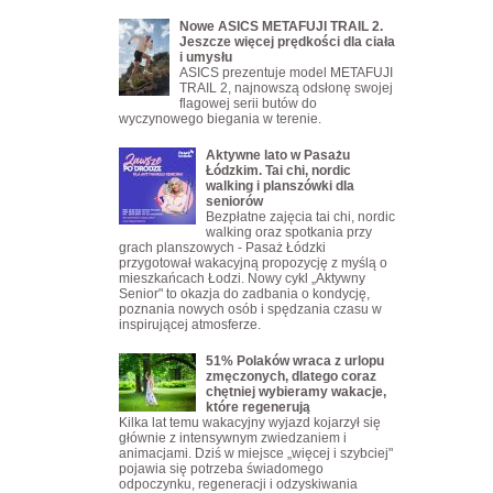
Nowe ASICS METAFUJI TRAIL 2.
Jeszcze więcej prędkości dla ciała
i umysłu
ASICS prezentuje model METAFUJI
TRAIL 2, najnowszą odsłonę swojej
flagowej serii butów do
wyczynowego biegania w terenie.
Aktywne lato w Pasażu
Łódzkim. Tai chi, nordic
walking i planszówki dla
seniorów
Bezpłatne zajęcia tai chi, nordic
walking oraz spotkania przy
grach planszowych - Pasaż Łódzki
przygotował wakacyjną propozycję z myślą o
mieszkańcach Łodzi. Nowy cykl „Aktywny
Senior" to okazja do zadbania o kondycję,
poznania nowych osób i spędzania czasu w
inspirującej atmosferze.
51% Polaków wraca z urlopu
zmęczonych, dlatego coraz
chętniej wybieramy wakacje,
które regenerują
Kilka lat temu wakacyjny wyjazd kojarzył się
głównie z intensywnym zwiedzaniem i
animacjami. Dziś w miejsce „więcej i szybciej"
pojawia się potrzeba świadomego
odpoczynku, regeneracji i odzyskiwania