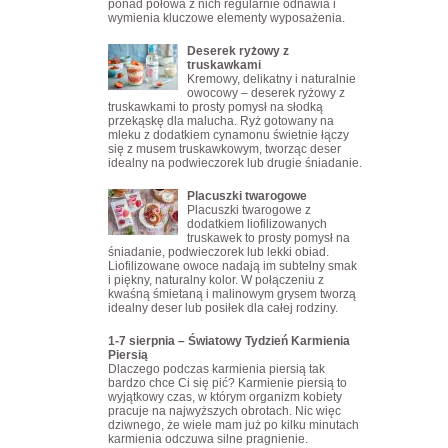
ponad połowa z nich regularnie odnawia i
wymienia kluczowe elementy wyposażenia.
Deserek ryżowy z
truskawkami
Kremowy, delikatny i naturalnie
owocowy – deserek ryżowy z
truskawkami to prosty pomysł na słodką
przekąskę dla malucha. Ryż gotowany na
mleku z dodatkiem cynamonu świetnie łączy
się z musem truskawkowym, tworząc deser
idealny na podwieczorek lub drugie śniadanie.
Placuszki twarogowe
Placuszki twarogowe z
dodatkiem liofilizowanych
truskawek to prosty pomysł na
śniadanie, podwieczorek lub lekki obiad.
Liofilizowane owoce nadają im subtelny smak
i piękny, naturalny kolor. W połączeniu z
kwaśną śmietaną i malinowym grysem tworzą
idealny deser lub posiłek dla całej rodziny.
1-7 sierpnia – Światowy Tydzień Karmienia
Piersią
Dlaczego podczas karmienia piersią tak
bardzo chce Ci się pić? Karmienie piersią to
wyjątkowy czas, w którym organizm kobiety
pracuje na najwyższych obrotach. Nic więc
dziwnego, że wiele mam już po kilku minutach
karmienia odczuwa silne pragnienie.