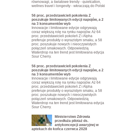
równowagi, a światowe trendy - quietcation,
wellnes travel i longevity - wkraczają do Polski
56 proc. przedstawicieli pokolenia Z
poszukuje limitowanych edycji napojów, a 2
na 3 konsumentów wyb
Innowacje i limitowane edycje odgrywają
coraz większą rolę na rynku napojów. Aż 64
proc. przedstawicieli pokoleń Z i Alpha
preferuje produkty o wyrazistym smaku, a 58
proc. poszukuje nowych i nieoczywistych
połączeń smakowych. Odpowiedzią
Waterdrop na ten trend jest limitowana edycja
Sour Cherry.
56 proc. przedstawicieli pokolenia Z
poszukuje limitowanych edycji napojów, a 2
na 3 konsumentów wyb
Innowacje i limitowane edycje odgrywają
coraz większą rolę na rynku napojów. Aż 64
proc. przedstawicieli pokoleń Z i Alpha
preferuje produkty o wyrazistym smaku, a 58
proc. poszukuje nowych i nieoczywistych
połączeń smakowych. Odpowiedzią
Waterdrop na ten trend jest limitowana edycja
Sour Cherry.
Ministerstwo Zdrowia
przedłuża pilotaż ds.
antykoncepcji awaryjnej w
aptekach do końca czerwca 2028