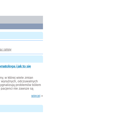
a i smsy
atologa i jak to się
y, w której wiele zmian
z wyraźnych, odczuwalnych
 sygnalizują problemów bólem
 pacjenci nie zawsze są
więcej
»