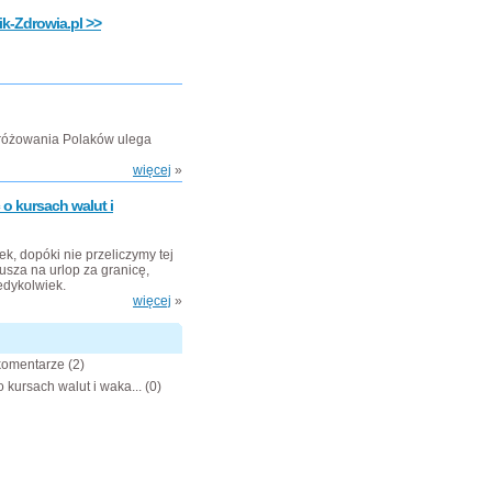
k-Zdrowia.pl >>
dróżowania Polaków ulega
więcej
»
o kursach walut i
, dopóki nie przeliczymy tej
usza na urlop za granicę,
edykolwiek.
więcej
»
 komentarze
(2)
 kursach walut i waka...
(0)