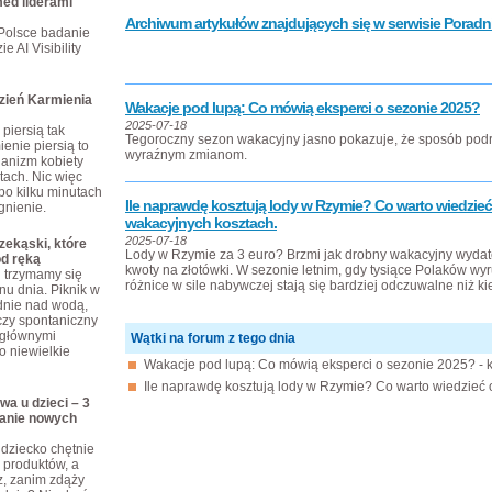
ed liderami
Archiwum artykułów znajdujących się w serwisie Poradni
Polsce badanie
e AI Visibility
dzień Karmienia
Wakacje pod lupą: Co mówią eksperci o sezonie 2025?
2025-07-18
piersią tak
Tegoroczny sezon wakacyjny jasno pokazuje, że sposób po
enie piersią to
wyraźnym zmianom.
ganizm kobiety
tach. Nic więc
po kilku minutach
Ile naprawdę kosztują lody w Rzymie? Co warto wiedzieć 
gnienie.
wakacyjnych kosztach.
2025-07-18
ekąski, które
Lody w Rzymie za 3 euro? Brzmi jak drobny wakacyjny wydatek
od ręką
kwoty na złotówki. W sezonie letnim, gdy tysiące Polaków wyr
j trzymamy się
różnice w sile nabywczej stają się bardziej odczuwalne niż ki
nu dnia. Piknik w
dnie nad wodą,
czy spontaniczny
 głównymi
Wątki na forum z tego dnia
o niewielkie
Wakacje pod lupą: Co mówią eksperci o sezonie 2025? -
Ile naprawdę kosztują lody w Rzymie? Co warto wiedzieć o
wa u dzieci – 3
anie nowych
dziecko chętnie
produktów, a
z, zanim zdąży