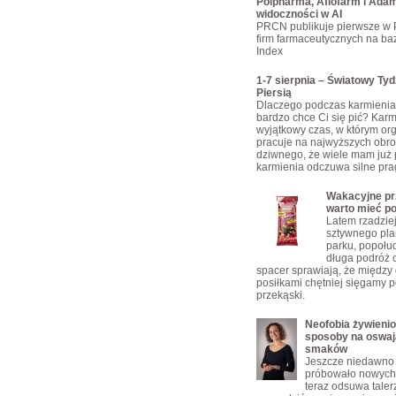
Polpharma, Aflofarm i Adam
widoczności w AI
PRCN publikuje pierwsze w 
firm farmaceutycznych na bazi
Index
1-7 sierpnia – Światowy Ty
Piersią
Dlaczego podczas karmienia 
bardzo chce Ci się pić? Karmi
wyjątkowy czas, w którym or
pracuje na najwyższych obro
dziwnego, że wiele mam już 
karmienia odczuwa silne pra
Wakacyjne prz
warto mieć p
Latem rzadzie
sztywnego pla
parku, popołu
długa podróż 
spacer sprawiają, że między
posiłkami chętniej sięgamy p
przekąski.
Neofobia żywienio
sposoby na oswaj
smaków
Jeszcze niedawno 
próbowało nowych 
teraz odsuwa taler