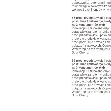
odpoczynku, regeneracji i o
równowagi, a światowe trendy
wellnes travel i longevity - w
56 proc. przedstawicieli pok
poszukuje limitowanych edy
na 3 konsumentów wyb
Innowacje i limitowane edyc
coraz większą rolę na rynku 
proc. przedstawicieli pokoleń
preferuje produkty o wyrazis
proc. poszukuje nowych i ni
połączeń smakowych. Odpow
Waterdrop na ten trend jest 
Sour Cherry.
56 proc. przedstawicieli pok
poszukuje limitowanych edy
na 3 konsumentów wyb
Innowacje i limitowane edyc
coraz większą rolę na rynku 
proc. przedstawicieli pokoleń
preferuje produkty o wyrazis
proc. poszukuje nowych i ni
połączeń smakowych. Odpow
Waterdrop na ten trend jest 
Sour Cherry.