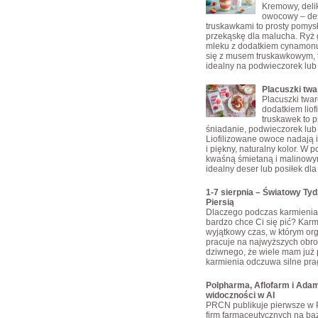
Kremowy, delik
owocowy – des
truskawkami to prosty pomys
przekąskę dla malucha. Ryż
mleku z dodatkiem cynamonu
się z musem truskawkowym, 
idealny na podwieczorek lub
Placuszki tw
Placuszki twa
dodatkiem liof
truskawek to p
śniadanie, podwieczorek lub 
Liofilizowane owoce nadają 
i piękny, naturalny kolor. W 
kwaśną śmietaną i malinowy
idealny deser lub posiłek dla 
1-7 sierpnia – Światowy Ty
Piersią
Dlaczego podczas karmienia 
bardzo chce Ci się pić? Karmi
wyjątkowy czas, w którym or
pracuje na najwyższych obro
dziwnego, że wiele mam już 
karmienia odczuwa silne pra
Polpharma, Aflofarm i Adam
widoczności w AI
PRCN publikuje pierwsze w 
firm farmaceutycznych na bazi