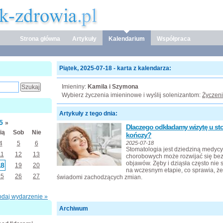
Strona główna
Artykuły
Kalendarium
Współpraca
Piątek, 2025-07-18 - karta z kalendarza:
Imieniny:
Kamila i Szymona
Wybierz życzenia imieninowe i wyślij solenizantom:
Życzeni
Artykuły z tego dnia:
25
»
Dlaczego odkładamy wizytę u stom
ią
Sob
Nie
kończy?
4
5
6
2025-07-18
Stomatologia jest dziedziną medycyn
11
12
13
chorobowych może rozwijać się be
objawów. Zęby i dziąsła często nie
18
19
20
na wczesnym etapie, co sprawia, że
25
26
27
świadomi zachodzących zmian.
odaj wydarzenie »
Archiwum