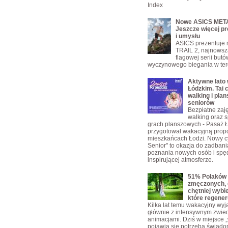
Index
Nowe ASICS META
Jeszcze więcej pr
i umysłu
ASICS prezentuje
TRAIL 2, najnowsz
flagowej serii but
wyczynowego biegania w ter
Aktywne lato
Łódzkim. Tai c
walking i plan
seniorów
Bezpłatne zajęc
walking oraz s
grach planszowych - Pasaż 
przygotował wakacyjną propo
mieszkańcach Łodzi. Nowy c
Senior" to okazja do zadbani
poznania nowych osób i spę
inspirującej atmosferze.
51% Polaków 
zmęczonych, 
chętniej wybi
które regener
Kilka lat temu wakacyjny wyja
głównie z intensywnym zwie
animacjami. Dziś w miejsce „w
pojawia się potrzeba świad