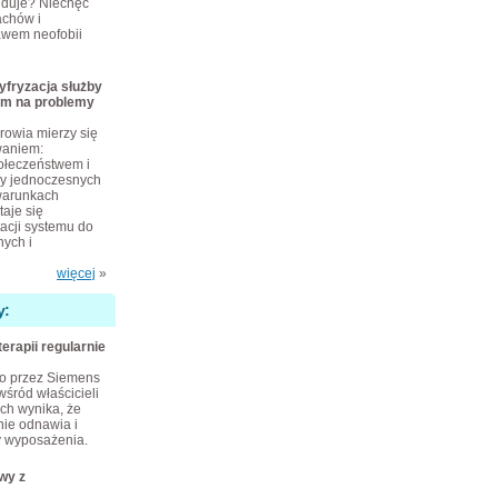
ajduje? Niechęć
achów i
awem neofobii
yfryzacja służby
em na problemy
rowia mierzy się
waniem:
połeczeństwem i
zy jednoczesnych
warunkach
taje się
cji systemu do
ych i
więcej
»
y:
terapii regularnie
o przez Siemens
wśród właścicieli
ch wynika, że
nie odnawia i
 wyposażenia.
wy z