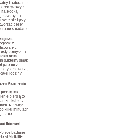
atny i naturalnie
erek ryżowy z
ł na słodką
 gotowany na
 świetnie łączy
tworząc deser
 drugie śniadanie.
arogowe
rogowe z
ilizowanych
rosty pomysł na
lekki obiad.
im subtelny smak
połączeniu z
m grysem tworzą
całej rodziny.
dzień Karmienia
piersią tak
enie piersią to
ganizm kobiety
tach. Nic więc
po kilku minutach
gnienie.
ed liderami
Polsce badanie
e AI Visibility