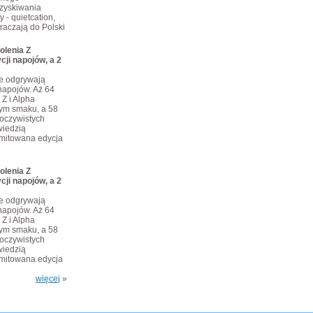
dzyskiwania
 - quietcation,
kraczają do Polski
olenia Z
cji napojów, a 2
je odgrywają
napojów. Aż 64
 Z i Alpha
tym smaku, a 58
eoczywistych
iedzią
limitowana edycja
olenia Z
cji napojów, a 2
je odgrywają
napojów. Aż 64
 Z i Alpha
tym smaku, a 58
eoczywistych
iedzią
limitowana edycja
więcej
»