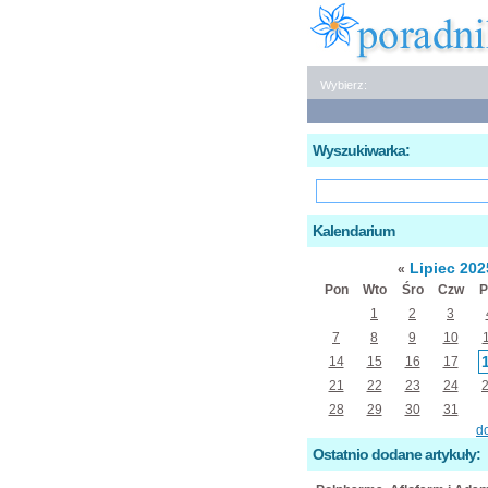
Wybierz:
Wyszukiwarka:
Kalendarium
Lipiec 20
«
Pon
Wto
Śro
Czw
P
1
2
3
7
8
9
10
14
15
16
17
21
22
23
24
28
29
30
31
d
Ostatnio dodane artykuły: