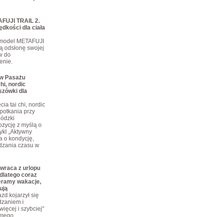
FUJI TRAIL 2.
ędkości dla ciała
 model METAFUJI
ą odsłonę swojej
ów do
enie.
 w Pasażu
hi, nordic
szówki dla
ia tai chi, nordic
potkania przy
Łódzki
zycję z myślą o
ykl „Aktywny
a o kondycję,
dzania czasu w
wraca z urlopu
dlatego coraz
eramy wakacje,
ują
zd kojarzył się
dzaniem i
ięcej i szybciej"
omego