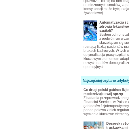
sprawdzić, co się na nim zn
do nieznanych smaków, zap
konsystencji może być przej
żywieniowej.
Automatyzacja i c
zdrowia lekarstw
szpitali?
System ochrony zd
z podwójnym wyz
starzejącym się s
rosnącą liczbą pacjentów pr
brakach kadrowych. W tych 
optymalizacja pracy szpitali s
kluczowym elementem adapta
nowych realiów demograficzn
operacyjnych.
Najczęściej czytane artykuł
Co drugi polski gabinet fizjo
modernizuje swój sprzęt
Z badania przeprowadzoneg
Financial Services w Polsce 
gabinetów fizjoterapeutyczny
ponad połowa z nich regular
wymienia kluczowe elementy
Deserek ryżo
truskawkami