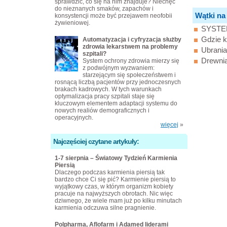
sprawdzić, co się na nim znajduje? Niechęć
do nieznanych smaków, zapachów i
Wątki na
konsystencji może być przejawem neofobii
żywieniowej.
SYSTE
Gdzie 
Automatyzacja i cyfryzacja służby
zdrowia lekarstwem na problemy
Ubrania
szpitali?
Drewnia
System ochrony zdrowia mierzy się
z podwójnym wyzwaniem:
starzejącym się społeczeństwem i
rosnącą liczbą pacjentów przy jednoczesnych
brakach kadrowych. W tych warunkach
optymalizacja pracy szpitali staje się
kluczowym elementem adaptacji systemu do
nowych realiów demograficznych i
operacyjnych.
więcej
»
Najczęściej czytane artykuły:
1-7 sierpnia – Światowy Tydzień Karmienia
Piersią
Dlaczego podczas karmienia piersią tak
bardzo chce Ci się pić? Karmienie piersią to
wyjątkowy czas, w którym organizm kobiety
pracuje na najwyższych obrotach. Nic więc
dziwnego, że wiele mam już po kilku minutach
karmienia odczuwa silne pragnienie.
Polpharma, Aflofarm i Adamed liderami