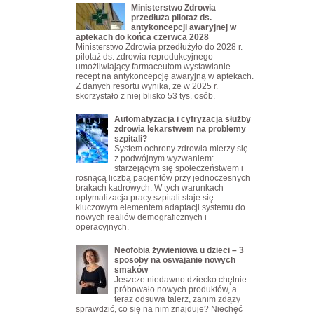
Ministerstwo Zdrowia
przedłuża pilotaż ds.
antykoncepcji awaryjnej w
aptekach do końca czerwca 2028
Ministerstwo Zdrowia przedłużyło do 2028 r.
pilotaż ds. zdrowia reprodukcyjnego
umożliwiający farmaceutom wystawianie
recept na antykoncepcję awaryjną w aptekach.
Z danych resortu wynika, że w 2025 r.
skorzystało z niej blisko 53 tys. osób.
Automatyzacja i cyfryzacja służby
zdrowia lekarstwem na problemy
szpitali?
System ochrony zdrowia mierzy się
z podwójnym wyzwaniem:
starzejącym się społeczeństwem i
rosnącą liczbą pacjentów przy jednoczesnych
brakach kadrowych. W tych warunkach
optymalizacja pracy szpitali staje się
kluczowym elementem adaptacji systemu do
nowych realiów demograficznych i
operacyjnych.
Neofobia żywieniowa u dzieci – 3
sposoby na oswajanie nowych
smaków
Jeszcze niedawno dziecko chętnie
próbowało nowych produktów, a
teraz odsuwa talerz, zanim zdąży
sprawdzić, co się na nim znajduje? Niechęć