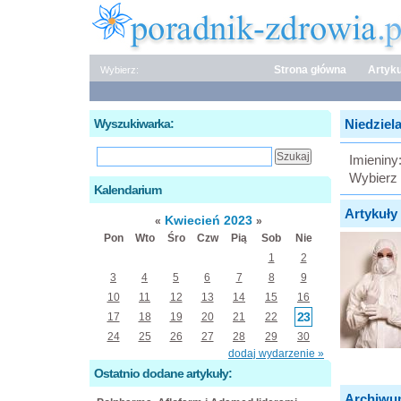
Strona główna
Artyku
Wybierz:
Wyszukiwarka:
Niedziela
Imieniny
Wybierz 
Kalendarium
Artykuły 
Kwiecień 2023
«
»
Pon
Wto
Śro
Czw
Pią
Sob
Nie
1
2
3
4
5
6
7
8
9
10
11
12
13
14
15
16
23
17
18
19
20
21
22
24
25
26
27
28
29
30
dodaj wydarzenie »
Ostatnio dodane artykuły:
Archiwu