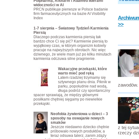
Polpharma, Aflofarm i Adamed liderami
widoczności w AI
PRCN publikuje pierwsze w Polsce badanie
firm farmaceutycznych na bazie AI Visibility
Archiwum 
Index
>>
1-7 sierpnia – Światowy Tydzień Karmienia
Piersią
Dlaczego podczas karmienia piersią tak
bardzo chce Ci się pić? Karmienie piersią to
wyjątkowy czas, w którym organizm kobiety
pracuje na najwyższych obrotach. Nic więc
dziwnego, że wiele mam już po kilku minutach
karmienia odczuwa silne pragnienie.
Wakacyjne przekąski, które
warto mieć pod ręką
Latem rzadziej trzymamy się
sztywnego planu dnia. Piknik w
zawodów.
parku, popołudnie nad wodą,
długa podróż czy spontaniczny
spacer sprawiają, że między głównymi
posiłkami chętniej sięgamy po niewielkie
przekąski.
Neofobia żywieniowa u dzieci – 3
sposoby na oswajanie nowych
smaków
Jeszcze niedawno dziecko chętnie
z tej sytu
próbowało nowych produktów, a
rzeczy dz
teraz odsuwa talerz, zanim zdąży