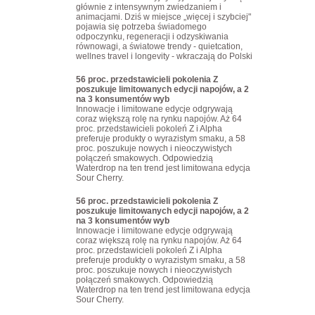
głównie z intensywnym zwiedzaniem i
animacjami. Dziś w miejsce „więcej i szybciej"
pojawia się potrzeba świadomego
odpoczynku, regeneracji i odzyskiwania
równowagi, a światowe trendy - quietcation,
wellnes travel i longevity - wkraczają do Polski
56 proc. przedstawicieli pokolenia Z
poszukuje limitowanych edycji napojów, a 2
na 3 konsumentów wyb
Innowacje i limitowane edycje odgrywają
coraz większą rolę na rynku napojów. Aż 64
proc. przedstawicieli pokoleń Z i Alpha
preferuje produkty o wyrazistym smaku, a 58
proc. poszukuje nowych i nieoczywistych
połączeń smakowych. Odpowiedzią
Waterdrop na ten trend jest limitowana edycja
Sour Cherry.
56 proc. przedstawicieli pokolenia Z
poszukuje limitowanych edycji napojów, a 2
na 3 konsumentów wyb
Innowacje i limitowane edycje odgrywają
coraz większą rolę na rynku napojów. Aż 64
proc. przedstawicieli pokoleń Z i Alpha
preferuje produkty o wyrazistym smaku, a 58
proc. poszukuje nowych i nieoczywistych
połączeń smakowych. Odpowiedzią
Waterdrop na ten trend jest limitowana edycja
Sour Cherry.