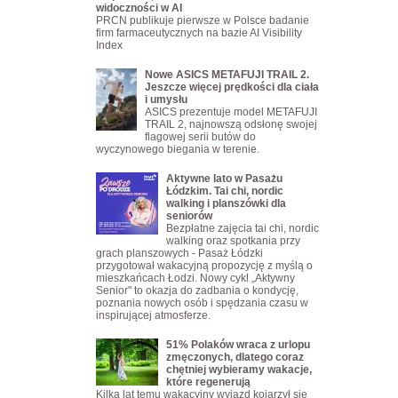
widoczności w AI
PRCN publikuje pierwsze w Polsce badanie
firm farmaceutycznych na bazie AI Visibility
Index
Nowe ASICS METAFUJI TRAIL 2.
Jeszcze więcej prędkości dla ciała
i umysłu
ASICS prezentuje model METAFUJI
TRAIL 2, najnowszą odsłonę swojej
flagowej serii butów do
wyczynowego biegania w terenie.
Aktywne lato w Pasażu
Łódzkim. Tai chi, nordic
walking i planszówki dla
seniorów
Bezpłatne zajęcia tai chi, nordic
walking oraz spotkania przy
grach planszowych - Pasaż Łódzki
przygotował wakacyjną propozycję z myślą o
mieszkańcach Łodzi. Nowy cykl „Aktywny
Senior" to okazja do zadbania o kondycję,
poznania nowych osób i spędzania czasu w
inspirującej atmosferze.
51% Polaków wraca z urlopu
zmęczonych, dlatego coraz
chętniej wybieramy wakacje,
które regenerują
Kilka lat temu wakacyjny wyjazd kojarzył się