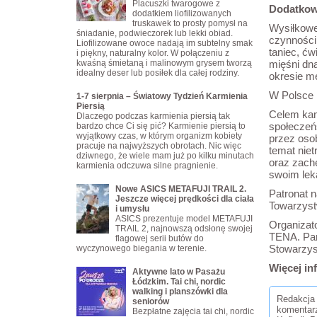
Placuszki twarogowe z
Dodatkow
dodatkiem liofilizowanych
truskawek to prosty pomysł na
Wysiłkowe
śniadanie, podwieczorek lub lekki obiad.
czynności
Liofilizowane owoce nadają im subtelny smak
taniec, ćw
i piękny, naturalny kolor. W połączeniu z
kwaśną śmietaną i malinowym grysem tworzą
mięśni dn
idealny deser lub posiłek dla całej rodziny.
okresie m
W Polsce n
1-7 sierpnia – Światowy Tydzień Karmienia
Piersią
Celem kam
Dlaczego podczas karmienia piersią tak
społeczeń
bardzo chce Ci się pić? Karmienie piersią to
wyjątkowy czas, w którym organizm kobiety
przez oso
pracuje na najwyższych obrotach. Nic więc
temat nie
dziwnego, że wiele mam już po kilku minutach
oraz zach
karmienia odczuwa silne pragnienie.
swoim lek
Nowe ASICS METAFUJI TRAIL 2.
Patronat n
Jeszcze więcej prędkości dla ciała
Towarzyst
i umysłu
ASICS prezentuje model METAFUJI
Organizat
TRAIL 2, najnowszą odsłonę swojej
TENA. Par
flagowej serii butów do
Stowarzys
wyczynowego biegania w terenie.
Więcej in
Aktywne lato w Pasażu
Łódzkim. Tai chi, nordic
walking i planszówki dla
Redakcja 
seniorów
komentar
Bezpłatne zajęcia tai chi, nordic