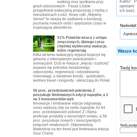
Kafito". 
walking oraz spotkania przy
opiniami.
grach planszowych - Pasaż Łódzki
przygotował wakacyjną propozycję z myślą o
ich treść.
mieszkańcach Łodzi. Nowy cykl „Aktywny
Senior" to okazja do zadbania o kondycję,
poznania nowych osób i spędzania czasu w
Nadesłał:
inspirującej atmosferze.
Agniesz
51% Polaków wraca z urlopu
zmęczonych, dlatego coraz
chętniej wybieramy wakacje,
które regenerują
Wasze ko
Kilka lat temu wakacyjny wyjazd kojarzył się
głównie z intensywnym zwiedzaniem i
animacjami. Dziś w miejsce „więcej i szybciej"
Twój ko
pojawia się potrzeba świadomego
odpoczynku, regeneracji i odzyskiwania
równowagi, a światowe trendy - quietcation,
wellnes travel i longevity - wkraczają do Polski
56 proc. przedstawicieli pokolenia Z
poszukuje limitowanych edycji napojów, a 2
na 3 konsumentów wyb
Innowacje i limitowane edycje odgrywają
coraz większą rolę na rynku napojów. Aż 64
proc. przedstawicieli pokoleń Z i Alpha
preferuje produkty o wyrazistym smaku, a 58
proc. poszukuje nowych i nieoczywistych
połączeń smakowych. Odpowiedzią
Twój podp
Waterdrop na ten trend jest limitowana edycja
Sour Cherry.