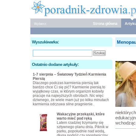
Strona główna
Artyku
Wybierz:
Wyszukiwarka:
Menopauz
Ostatnio dodane artykuły:
1-7 sierpnia – Światowy Tydzień Karmienia
Piersią
Dlaczego podczas karmienia piersią tak
bardzo chce Ci się pić? Karmienie piersią to
wyjątkowy czas, w którym organizm kobiety
pracuje na najwyższych obrotach. Nic więc
dziwnego, że wiele mam już po kilku minutach
karmienia odczuwa silne pragnienie.
niektóryc
Wakacyjne przekąski, które
edukacyjne
warto mieć pod ręką
wchodząca
Latem rzadziej trzymamy się
sztywnego planu dnia. Piknik w
parku, popołudnie nad wodą,
długa podróż czy spontaniczny