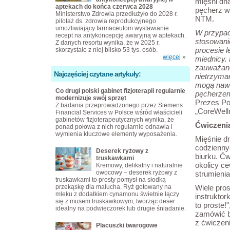
mięśni dn
aptekach do końca czerwca 2028
pęcherz w 
Ministerstwo Zdrowia przedłużyło do 2028 r.
NTM.
pilotaż ds. zdrowia reprodukcyjnego
umożliwiający farmaceutom wystawianie
W przypad
recept na antykoncepcję awaryjną w aptekach.
stosowani
Z danych resortu wynika, że w 2025 r.
procesie l
skorzystało z niej blisko 53 tys. osób.
więcej
»
miednicy.
zauważane
Najczęściej czytane artykuły:
nietrzyma
mogą nawet
Co drugi polski gabinet fizjoterapii regularnie
pęcherzem
modernizuje swój sprzęt
Prezes Po
Z badania przeprowadzonego przez Siemens
„CoreWelln
Financial Services w Polsce wśród właścicieli
gabinetów fizjoterapeutycznych wynika, że
Ćwiczenia
ponad połowa z nich regularnie odnawia i
wymienia kluczowe elementy wyposażenia.
Mięśnie d
codzienny
Deserek ryżowy z
biurku. Ćw
truskawkami
okolicy c
Kremowy, delikatny i naturalnie
owocowy – deserek ryżowy z
strumien
truskawkami to prosty pomysł na słodką
przekąskę dla malucha. Ryż gotowany na
Wiele pro
mleku z dodatkiem cynamonu świetnie łączy
instruktor
się z musem truskawkowym, tworząc deser
to proste!
idealny na podwieczorek lub drugie śniadanie.
zamówić b
z ćwiczen
Placuszki twarogowe