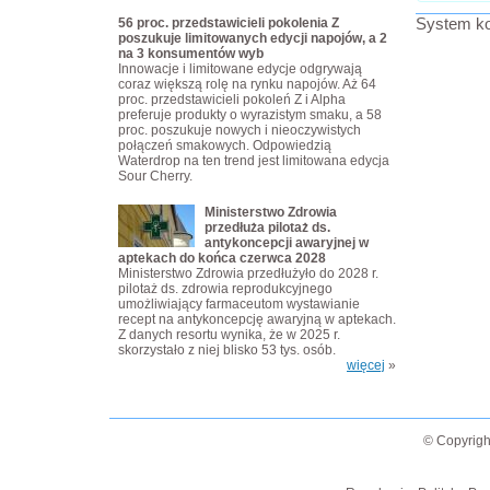
System ko
56 proc. przedstawicieli pokolenia Z
poszukuje limitowanych edycji napojów, a 2
na 3 konsumentów wyb
Innowacje i limitowane edycje odgrywają
coraz większą rolę na rynku napojów. Aż 64
proc. przedstawicieli pokoleń Z i Alpha
preferuje produkty o wyrazistym smaku, a 58
proc. poszukuje nowych i nieoczywistych
połączeń smakowych. Odpowiedzią
Waterdrop na ten trend jest limitowana edycja
Sour Cherry.
Ministerstwo Zdrowia
przedłuża pilotaż ds.
antykoncepcji awaryjnej w
aptekach do końca czerwca 2028
Ministerstwo Zdrowia przedłużyło do 2028 r.
pilotaż ds. zdrowia reprodukcyjnego
umożliwiający farmaceutom wystawianie
recept na antykoncepcję awaryjną w aptekach.
Z danych resortu wynika, że w 2025 r.
skorzystało z niej blisko 53 tys. osób.
więcej
»
© Copyrigh