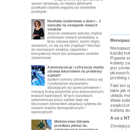
spacer sprawiają, że między głównymi
posiłkami chętniej sięgamy po niewielkie
przekąski.
Neofobia żywieniowa u dzieci – 3
sposoby na oswajanie nowych
smaków
Jeszcze niedawno dziecko chętnie
próbowało nowych produktów, a
Menopauz
teraz odsuwa talerz, zanim zdąży
sprawdzić, co się na nim znajduje? Niechęć
Menopauza
do nieznanych smaków, zapachów i
każdej kob
konsystencji może być przejawem neofobii
Pojawia s
żywieniowej.
kobiety z
Automatyzacja i cyfryzacja służby
jest zmni
zdrowia lekarstwem na problemy
płciowych
szpitali?
przebieg 
System ochrony zdrowia mierzy się
z podwójnym wyzwaniem:
Fakt ten s
starzejącym się społeczeństwem i
takie jak 
rosnącą liczbą pacjentów przy jednoczesnych
układu mo
brakach kadrowych. W tych warunkach
optymalizacja pracy szpitali staje się
Wiele kobi
kluczowym elementem adaptacji systemu do
zwiększona
nowych realiów demograficznych i
kobieta d
operacyjnych.
A co z N
Ministerstwo Zdrowia
Zmniejszo
przedłuża pilotaż ds.
antykoncepcji awaryjnej w