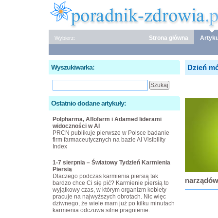
Strona główna
Artyku
Wybierz:
Wyszukiwarka:
Dzień mó
Ostatnio dodane artykuły:
Polpharma, Aflofarm i Adamed liderami
widoczności w AI
PRCN publikuje pierwsze w Polsce badanie
firm farmaceutycznych na bazie AI Visibility
Index
1-7 sierpnia – Światowy Tydzień Karmienia
Piersią
Dlaczego podczas karmienia piersią tak
narządów
bardzo chce Ci się pić? Karmienie piersią to
wyjątkowy czas, w którym organizm kobiety
pracuje na najwyższych obrotach. Nic więc
dziwnego, że wiele mam już po kilku minutach
karmienia odczuwa silne pragnienie.