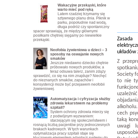
Wakacyjne przekąski, które
warto mieć pod ręką
Latem rzadziej trzymamy się
sztywnego planu dnia. Piknik w
parku, popołudnie nad wodą,
długa podróż czy spontaniczny
spacer sprawiają, że między głównymi
posiłkami chętniej sięgamy po niewielkie
Zasada 
przekąski.
elektryc
Neofobia żywieniowa u dzieci – 3
układów z
sposoby na oswajanie nowych
smaków
Z przep
Jeszcze niedawno dziecko chętnie
próbowało nowych produktów, a
spotkan
teraz odsuwa talerz, zanim zdąży
Society f
sprawdzić, co się na nim znajduje? Niechęć
do nieznanych smaków, zapachów i
to nie t
konsystencji może być przejawem neofobii
funkcjo
żywieniowej.
uzależni
Automatyzacja i cyfryzacja służby
objadani
zdrowia lekarstwem na problemy
alkoholu
szpitali?
System ochrony zdrowia mierzy się
cech psy
z podwójnym wyzwaniem:
taką kon
starzejącym się społeczeństwem i
rosnącą liczbą pacjentów przy jednoczesnych
uwagi l
brakach kadrowych. W tych warunkach
usposobi
optymalizacja pracy szpitali staje się
kluczowym elementem adaptacji systemu do