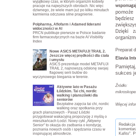
wyjątkowy czas, w którym organizm kobiety
pracuje na najwyższych obrotach. Nic więc
wspomagaj
dziwnego, że wiele mam już po kilku minutach
pomoże C
karmienia odczuwa silne pragnienie.
będziesz
Polpharma, Aflofarm i Adamed liderami
zwiększys
widoczności w AI
Dzięki 
PRCN publikuje pierwsze w Polsce badanie
firm farmaceutycznych na bazie AI Visibility
organizmo
Index
Preparat d
Nowe ASICS METAFUJI TRAIL 2.
Jeszcze więcej prędkości dla ciała
Elavia Int
i umysłu
ASICS prezentuje model METAFUJI
Pamięta
TRAIL 2, najnowszą odsłonę swojej
sukces j
flagowej serii butów do
wyczynowego biegania w terenie.
Źródł
Aktywne lato w Pasażu
Łódzkim. Tai chi, nordic
mikroskope
walking i planszówki dla
seniorów
Bezpłatne zajęcia tai chi, nordic
Więcej info
walking oraz spotkania przy
grach planszowych - Pasaż Łódzki
przygotował wakacyjną propozycję z myślą o
mieszkańcach Łodzi. Nowy cykl „Aktywny
Redakcja 
Senior" to okazja do zadbania o kondycję,
komentar
poznania nowych osób i spędzania czasu w
Kafito". 
inspirującej atmosferze.