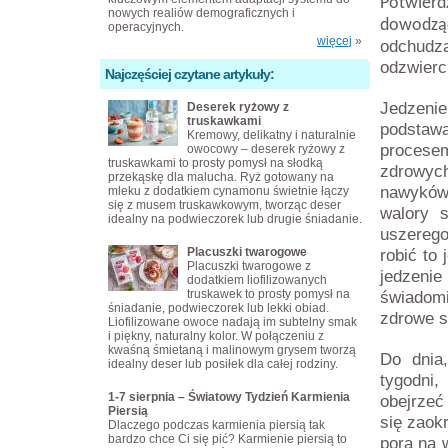
Potwier
nowych realiów demograficznych i
dowodzące
operacyjnych.
więcej
»
odchudz
odzwierc
Najczęściej czytane artykuły:
Jedzeni
Deserek ryżowy z
truskawkami
podstawa
Kremowy, delikatny i naturalnie
procese
owocowy – deserek ryżowy z
truskawkami to prosty pomysł na słodką
zdrowyc
przekąskę dla malucha. Ryż gotowany na
nawyków.
mleku z dodatkiem cynamonu świetnie łączy
się z musem truskawkowym, tworząc deser
walory 
idealny na podwieczorek lub drugie śniadanie.
uszerego
Placuszki twarogowe
robić to
Placuszki twarogowe z
jedzen
dodatkiem liofilizowanych
truskawek to prosty pomysł na
świadomi
śniadanie, podwieczorek lub lekki obiad.
zdrowe s
Liofilizowane owoce nadają im subtelny smak
i piękny, naturalny kolor. W połączeniu z
kwaśną śmietaną i malinowym grysem tworzą
Do dnia,
idealny deser lub posiłek dla całej rodziny.
tygodni,
1-7 sierpnia – Światowy Tydzień Karmienia
obejrzeć
Piersią
się zaokr
Dlaczego podczas karmienia piersią tak
bardzo chce Ci się pić? Karmienie piersią to
pora na