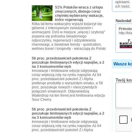
opiniami.
ich treść.
51% Polaków wraca z urlopu
zmęczonych, dlatego coraz
chętniej wybieramy wakacje,
które regenerują
Nadesłał:
Kilka lat temu wakacyjny wyjazd kojarzył się
głównie z intensywnym zwiedzaniem i
Primol
animacjami. Dziś w miejsce „więcej i szybciej"
http://b
pojawia się potrzeba świadomego
odpoczynku, regeneracji i odzyskiwania
równowagi, a światowe trendy - quietcation,
wellnes travel i longevity - wkraczają do Polski
56 proc. przedstawicieli pokolenia Z
poszukuje limitowanych edycji napojów, a 2
Wasze ko
na 3 konsumentów wyb
Innowacje i limitowane edycje odgrywają
coraz większą rolę na rynku napojów. Aż 64
proc. przedstawicieli pokoleń Z i Alpha
Twój ko
preferuje produkty o wyrazistym smaku, a 58
proc. poszukuje nowych i nieoczywistych
połączeń smakowych. Odpowiedzią
Waterdrop na ten trend jest limitowana edycja
Sour Cherry.
56 proc. przedstawicieli pokolenia Z
poszukuje limitowanych edycji napojów, a 2
na 3 konsumentów wyb
Innowacje i limitowane edycje odgrywają
coraz większą rolę na rynku napojów. Aż 64
proc. przedstawicieli pokoleń Z i Alpha