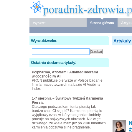
Strona główna
Artyku
Wybierz:
Wyszukiwarka:
Artykuły
Ostatnio dodane artykuły:
Polpharma, Aflofarm i Adamed liderami
widoczności w AI
PRCN publikuje pierwsze w Polsce badanie
firm farmaceutycznych na bazie AI Visibility
Index
1-7 sierpnia – Światowy Tydzień Karmienia
Piersią
Dlaczego podczas karmienia piersią tak
bardzo chce Ci się pić? Karmienie piersią to
wyjątkowy czas, w którym organizm kobiety
pracuje na najwyższych obrotach. Nic więc
N
dziwnego, że wiele mam już po kilku minutach
karmienia odczuwa silne pragnienie.
ż