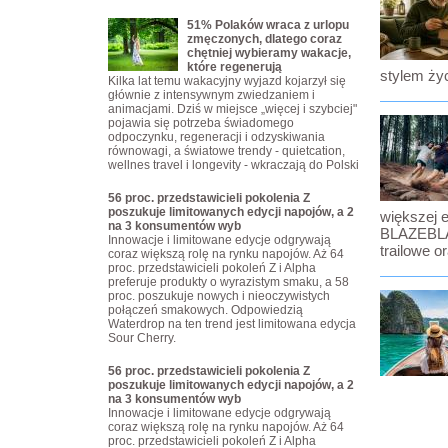
51% Polaków wraca z urlopu
zmęczonych, dlatego coraz
chętniej wybieramy wakacje,
które regenerują
stylem życ
Kilka lat temu wakacyjny wyjazd kojarzył się
głównie z intensywnym zwiedzaniem i
animacjami. Dziś w miejsce „więcej i szybciej"
pojawia się potrzeba świadomego
odpoczynku, regeneracji i odzyskiwania
równowagi, a światowe trendy - quietcation,
wellnes travel i longevity - wkraczają do Polski
56 proc. przedstawicieli pokolenia Z
poszukuje limitowanych edycji napojów, a 2
większej e
na 3 konsumentów wyb
BLAZEBLAS
Innowacje i limitowane edycje odgrywają
trailowe o
coraz większą rolę na rynku napojów. Aż 64
proc. przedstawicieli pokoleń Z i Alpha
preferuje produkty o wyrazistym smaku, a 58
proc. poszukuje nowych i nieoczywistych
połączeń smakowych. Odpowiedzią
Waterdrop na ten trend jest limitowana edycja
Sour Cherry.
56 proc. przedstawicieli pokolenia Z
poszukuje limitowanych edycji napojów, a 2
na 3 konsumentów wyb
Innowacje i limitowane edycje odgrywają
coraz większą rolę na rynku napojów. Aż 64
proc. przedstawicieli pokoleń Z i Alpha