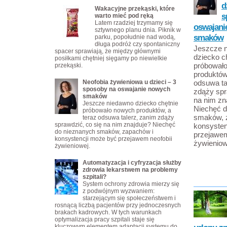
d
Wakacyjne przekąski, które
s
warto mieć pod ręką
Latem rzadziej trzymamy się
oswajani
sztywnego planu dnia. Piknik w
smaków
parku, popołudnie nad wodą,
długa podróż czy spontaniczny
Jeszcze 
spacer sprawiają, że między głównymi
dziecko c
posiłkami chętniej sięgamy po niewielkie
próbował
przekąski.
produktów
Neofobia żywieniowa u dzieci – 3
odsuwa ta
sposoby na oswajanie nowych
zdąży spr
smaków
na nim zn
Jeszcze niedawno dziecko chętnie
Niechęć d
próbowało nowych produktów, a
smaków, 
teraz odsuwa talerz, zanim zdąży
sprawdzić, co się na nim znajduje? Niechęć
konsysten
do nieznanych smaków, zapachów i
przejawem
konsystencji może być przejawem neofobii
żywieniow
żywieniowej.
Automatyzacja i cyfryzacja służby
zdrowia lekarstwem na problemy
szpitali?
System ochrony zdrowia mierzy się
z podwójnym wyzwaniem:
starzejącym się społeczeństwem i
rosnącą liczbą pacjentów przy jednoczesnych
brakach kadrowych. W tych warunkach
optymalizacja pracy szpitali staje się
kluczowym elementem adaptacji systemu do