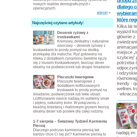
urlopu z
nowych realiów demograficznych i
dlatego c
operacyjnych.
wybieram
więcej
»
które reg
Najczęściej czytane artykuły:
Kilka lat
wyjazd koj
Deserek ryżowy z
głównie z
truskawkami
Kremowy, delikatny i naturalnie
zwiedzani
owocowy – deserek ryżowy z
animacjam
truskawkami to prosty pomysł na słodką
miejsce „w
przekąskę dla malucha. Ryż gotowany na
szybciej" 
mleku z dodatkiem cynamonu świetnie łączy
potrzeba
się z musem truskawkowym, tworząc deser
idealny na podwieczorek lub drugie śniadanie.
odpoczynk
i odzyski
Placuszki twarogowe
równowagi
Placuszki twarogowe z
trendy - q
dodatkiem liofilizowanych
wellnes tr
truskawek to prosty pomysł na
- wkracza
śniadanie, podwieczorek lub lekki obiad.
Liofilizowane owoce nadają im subtelny smak
i piękny, naturalny kolor. W połączeniu z
kwaśną śmietaną i malinowym grysem tworzą
idealny deser lub posiłek dla całej rodziny.
1-7 sierpnia – Światowy Tydzień Karmienia
Piersią
Dlaczego podczas karmienia piersią tak
nadają im 
bardzo chce Ci się pić? Karmienie piersią to