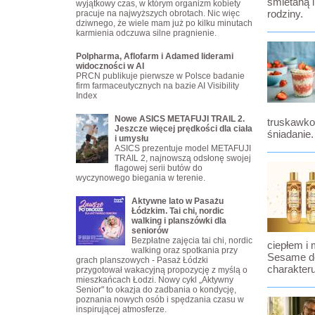
śmietaną i
wyjątkowy czas, w którym organizm kobiety
rodziny.
pracuje na najwyższych obrotach. Nic więc
dziwnego, że wiele mam już po kilku minutach
karmienia odczuwa silne pragnienie.
Polpharma, Aflofarm i Adamed liderami
widoczności w AI
PRCN publikuje pierwsze w Polsce badanie
firm farmaceutycznych na bazie AI Visibility
Index
Nowe ASICS METAFUJI TRAIL 2.
truskawko
Jeszcze więcej prędkości dla ciała
śniadanie.
i umysłu
ASICS prezentuje model METAFUJI
TRAIL 2, najnowszą odsłonę swojej
flagowej serii butów do
wyczynowego biegania w terenie.
Aktywne lato w Pasażu
Łódzkim. Tai chi, nordic
walking i planszówki dla
seniorów
Bezpłatne zajęcia tai chi, nordic
ciepłem i 
walking oraz spotkania przy
Sesame do
grach planszowych - Pasaż Łódzki
charakteru
przygotował wakacyjną propozycję z myślą o
mieszkańcach Łodzi. Nowy cykl „Aktywny
Senior" to okazja do zadbania o kondycję,
poznania nowych osób i spędzania czasu w
inspirującej atmosferze.